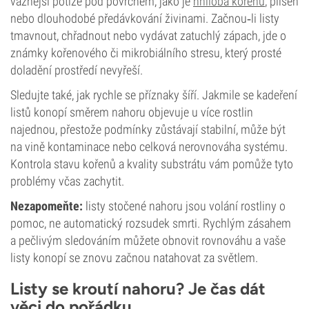
vážnější potíže pod povrchem, jako je
hniloba kořenů
, plíseň
nebo dlouhodobé předávkování živinami. Začnou‑li listy
tmavnout, chřadnout nebo vydávat zatuchlý zápach, jde o
známky kořenového či mikrobiálního stresu, který prosté
doladění prostředí nevyřeší.
Sledujte také, jak rychle se příznaky šíří. Jakmile se kadeření
listů konopí směrem nahoru objevuje u více rostlin
najednou, přestože podmínky zůstávají stabilní, může být
na vině kontaminace nebo celková nerovnováha systému.
Kontrola stavu kořenů a kvality substrátu vám pomůže tyto
problémy včas zachytit.
Nezapomeňte:
listy stočené nahoru jsou volání rostliny o
pomoc, ne automatický rozsudek smrti. Rychlým zásahem
a pečlivým sledováním můžete obnovit rovnováhu a vaše
listy konopí se znovu začnou natahovat za světlem.
Listy se kroutí nahoru? Je čas dát
věci do pořádku