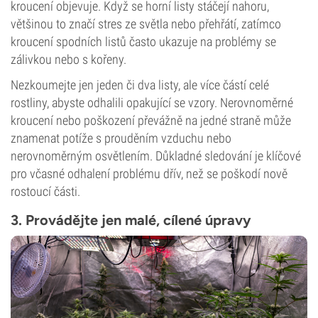
kroucení objevuje. Když se horní listy stáčejí nahoru,
většinou to značí stres ze světla nebo přehřátí, zatímco
kroucení spodních listů často ukazuje na problémy se
zálivkou nebo s kořeny.
Nezkoumejte jen jeden či dva listy, ale více částí celé
rostliny, abyste odhalili opakující se vzory. Nerovnoměrné
kroucení nebo poškození převážně na jedné straně může
znamenat potíže s prouděním vzduchu nebo
nerovnoměrným osvětlením. Důkladné sledování je klíčové
pro včasné odhalení problému dřív, než se poškodí nově
rostoucí části.
3. Provádějte jen malé, cílené úpravy