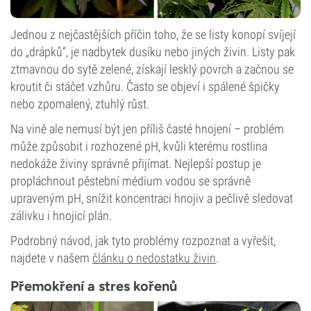
Jednou z nejčastějších příčin toho, že se listy konopí svíjejí
do „drápků“, je nadbytek dusíku nebo jiných živin. Listy pak
ztmavnou do sytě zelené, získají lesklý povrch a začnou se
kroutit či stáčet vzhůru. Často se objeví i spálené špičky
nebo zpomalený, ztuhlý růst.
Na vině ale nemusí být jen příliš časté hnojení – problém
může způsobit i rozhozené pH, kvůli kterému rostlina
nedokáže živiny správně přijímat. Nejlepší postup je
propláchnout pěstební médium vodou se správně
upraveným pH, snížit koncentraci hnojiv a pečlivě sledovat
zálivku i hnojicí plán.
Podrobný návod, jak tyto problémy rozpoznat a vyřešit,
najdete v našem
článku o nedostatku živin
.
Přemokření a stres kořenů