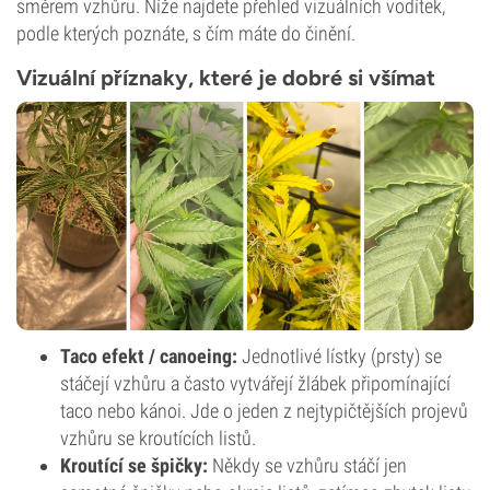
směrem vzhůru. Níže najdete přehled vizuálních vodítek,
podle kterých poznáte, s čím máte do činění.
Vizuální příznaky, které je dobré si všímat
Taco efekt / canoeing:
Jednotlivé lístky (prsty) se
stáčejí vzhůru a často vytvářejí žlábek připomínající
taco nebo kánoi. Jde o jeden z nejtypičtějších projevů
vzhůru se kroutících listů.
Kroutící se špičky:
Někdy se vzhůru stáčí jen