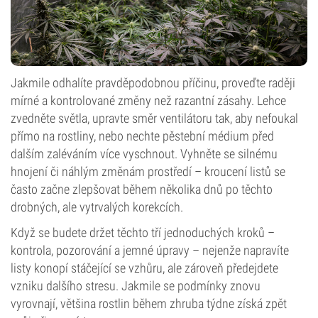
Jakmile odhalíte pravděpodobnou příčinu, proveďte raději
mírné a kontrolované změny než razantní zásahy. Lehce
zvedněte světla, upravte směr ventilátoru tak, aby nefoukal
přímo na rostliny, nebo nechte pěstební médium před
dalším zaléváním více vyschnout. Vyhněte se silnému
hnojení či náhlým změnám prostředí – kroucení listů se
často začne zlepšovat během několika dnů po těchto
drobných, ale vytrvalých korekcích.
Když se budete držet těchto tří jednoduchých kroků –
kontrola, pozorování a jemné úpravy – nejenže napravíte
listy konopí stáčející se vzhůru, ale zároveň předejdete
vzniku dalšího stresu. Jakmile se podmínky znovu
vyrovnají, většina rostlin během zhruba týdne získá zpět