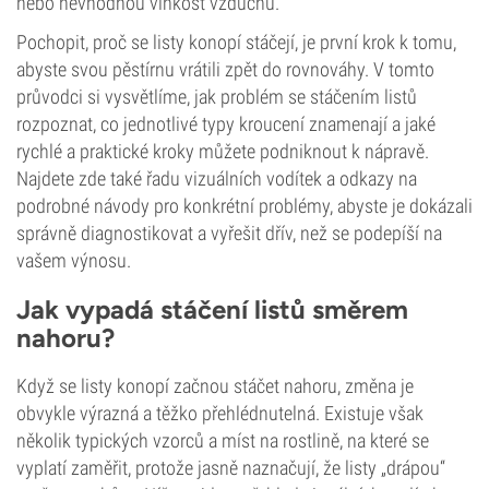
nebo nevhodnou vlhkost vzduchu.
Pochopit, proč se listy konopí stáčejí, je první krok k tomu,
abyste svou pěstírnu vrátili zpět do rovnováhy. V tomto
průvodci si vysvětlíme, jak problém se stáčením listů
rozpoznat, co jednotlivé typy kroucení znamenají a jaké
rychlé a praktické kroky můžete podniknout k nápravě.
Najdete zde také řadu vizuálních vodítek a odkazy na
podrobné návody pro konkrétní problémy, abyste je dokázali
správně diagnostikovat a vyřešit dřív, než se podepíší na
vašem výnosu.
Jak vypadá stáčení listů směrem
nahoru?
Když se listy konopí začnou stáčet nahoru, změna je
obvykle výrazná a těžko přehlédnutelná. Existuje však
několik typických vzorců a míst na rostlině, na které se
vyplatí zaměřit, protože jasně naznačují, že listy „drápou“