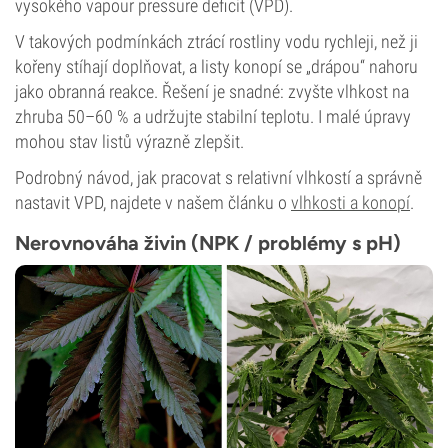
vysokého vapour pressure deficit (VPD).
V takových podmínkách ztrácí rostliny vodu rychleji, než ji
kořeny stíhají doplňovat, a listy konopí se „drápou“ nahoru
jako obranná reakce. Řešení je snadné: zvyšte vlhkost na
zhruba 50–60 % a udržujte stabilní teplotu. I malé úpravy
mohou stav listů výrazně zlepšit.
Podrobný návod, jak pracovat s relativní vlhkostí a správně
nastavit VPD, najdete v našem článku o
vlhkosti a konopí
.
Nerovnováha živin (NPK / problémy s pH)