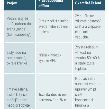
Pravděpodobná
Projev
Okamžité řešení
příčina
Zvedněte nebo
Vrchní listy se
Stres z příliš silného
ztlumte pěstební
stáčí nahoru do
světla nebo spálení
světla a zlepšete
tvaru „tacos“
teplem
cirkulaci
(tzv. „canoeing“)
vzduchu.
Zvyšte relativní
Listy jsou na
vlhkost na
Nízká vlhkost /
omak suché,
zhruba 50–60 %
vysoké VPD
okraje křehké
a stabilizujte
teplotu.
Propláchněte
substrát vodou s
Tmavě zelené,
upraveným pH,
lesklé listy se
Toxicita dusíku nebo
snižte
stáčejí nahoru
nerovnováha živin
koncentraci
nebo drápovitě
hnojiva a