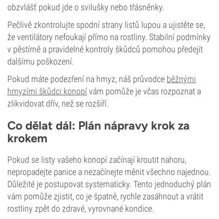
obzvlášť pokud jde o svilušky nebo třásněnky.
Pečlivě zkontrolujte spodní strany listů lupou a ujistěte se,
že ventilátory nefoukají přímo na rostliny. Stabilní podmínky
v pěstírně a pravidelné kontroly škůdců pomohou předejít
dalšímu poškození.
Pokud máte podezření na hmyz, náš průvodce
běžnými
hmyzími škůdci konopí
vám pomůže je včas rozpoznat a
zlikvidovat dřív, než se rozšíří.
Co dělat dál: Plán nápravy krok za
krokem
Pokud se listy vašeho konopí začínají kroutit nahoru,
nepropadejte panice a nezačínejte měnit všechno najednou.
Důležité je postupovat systematicky. Tento jednoduchý plán
vám pomůže zjistit, co je špatně, rychle zasáhnout a vrátit
rostliny zpět do zdravé, vyrovnané kondice.