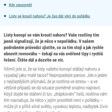
Kdy zpozornět
Listy se kroutí nahoru? Je čas dát věci do pořádku
Listy konopí se vám kroutí nahoru? Vaše rostliny tím
jasně signalizují, že je něco v nepořádku. V našem
podrobném průvodci zjistíte, co za tím stojí a jak rychle
obnovit rovnováhu – čekají na vás ověřené tipy i rychlá
řešení. Čtěte dál a dozvíte se víc.
Všimli jste si, že se listy vašeho konopí stáčejí nahoru a
vypadají jako malé tacos? Nepropadejte panice. Jde o jeden
z nejčastějších příznaků, že je rostlina ve stresu – a ve
většině případů se dá situace poměrně snadno napravit.
Když dojde ke stáčení či tzv. „drápkování“ listů, rostlina vám
tím naznačuje, že něco v jejím prostředí není v pořádku –
může jít o příliš silné světlo, vysokou teplotu, nadbytek živin