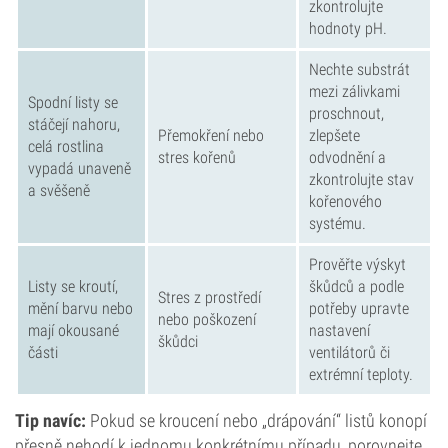
zkontrolujte
hodnoty pH.
Nechte substrát
mezi zálivkami
Spodní listy se
proschnout,
stáčejí nahoru,
Přemokření nebo
zlepšete
celá rostlina
stres kořenů
odvodnění a
vypadá unaveně
zkontrolujte stav
a svěšeně
kořenového
systému.
Prověřte výskyt
Listy se kroutí,
škůdců a podle
Stres z prostředí
mění barvu nebo
potřeby upravte
nebo poškození
mají okousané
nastavení
škůdci
části
ventilátorů či
extrémní teploty.
Tip navíc:
Pokud se kroucení nebo „drápování“ listů konopí
přesně nehodí k jednomu konkrétnímu případu, porovnejte