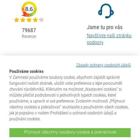
8.6
Jsme tu pro vás
79687
Navštivte naši stránku
Recenze
podpory
Zásady ochrany osobních údajů
Používáme cookies
V Zamnesii používáme soubory cookie, abychom zajistili správné
fungování našich stránek, uložili vaše preference a lépe porozuměli
chování návštěvníků. Kliknutím na možnost „Nastavení cookies“ si
můžete přečíst podrobnosti o jednotlivých typech cookies, které
používáme, a upravit si své preference. Zvolením možnosti „Přijmout
všechny cookies a pokračovat“ souhlasíte s používáním všech cookies,
jak je popsáno v našem Prohlášení o ochraně osobních údajů a
používání cookies.
Přijmout všechny soubory cookie a pokračovat
* Semena se prodávají jako sběratelské předměty. Klíčení semen je v mnoha zemích nezákonné. Před
nákupem se dobře informujte. Zakoupením potvrzujete, že jste dosáhli plnoletosti dle zákonů země, kde