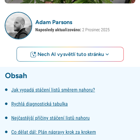
Adam Parsons
Naposledy aktualizováno:
2 Prosinec 2025
Nech AI vysvětlí tuto stránku
Obsah
Jak vypadá stáčení listů směrem nahoru?
Rychlá diagnostická tabulka
Nejčastější příčiny stáčení listů nahoru
Co dělat dál: Plán nápravy krok za krokem