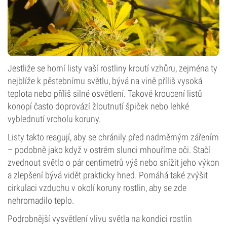
Jestliže se horní listy vaší rostliny kroutí vzhůru, zejména ty
nejblíže k pěstebnímu světlu, bývá na vině příliš vysoká
teplota nebo příliš silné osvětlení. Takové kroucení listů
konopí často doprovází žloutnutí špiček nebo lehké
vyblednutí vrcholu koruny.
Listy takto reagují, aby se chránily před nadměrným zářením
– podobně jako když v ostrém slunci mhouříme oči. Stačí
zvednout světlo o pár centimetrů výš nebo snížit jeho výkon
a zlepšení bývá vidět prakticky hned. Pomáhá také zvýšit
cirkulaci vzduchu v okolí koruny rostlin, aby se zde
nehromadilo teplo.
Podrobnější vysvětlení vlivu světla na kondici rostlin