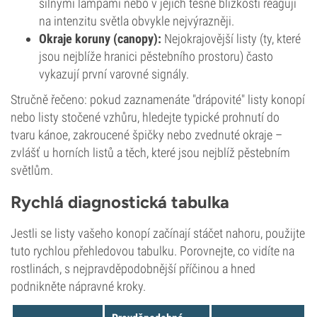
silnými lampami nebo v jejich těsné blízkosti reagují
na intenzitu světla obvykle nejvýrazněji.
Okraje koruny (canopy):
Nejokrajovější listy (ty, které
jsou nejblíže hranici pěstebního prostoru) často
vykazují první varovné signály.
Stručně řečeno: pokud zaznamenáte "drápovité" listy konopí
nebo listy stočené vzhůru, hledejte typické prohnutí do
tvaru kánoe, zakroucené špičky nebo zvednuté okraje –
zvlášť u horních listů a těch, které jsou nejblíž pěstebním
světlům.
Rychlá diagnostická tabulka
Jestli se listy vašeho konopí začínají stáčet nahoru, použijte
tuto rychlou přehledovou tabulku. Porovnejte, co vidíte na
rostlinách, s nejpravděpodobnější příčinou a hned
podnikněte nápravné kroky.