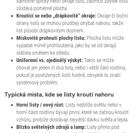
samotné špičky nebo okraje listů, zatímco zbytek listu
zůstává poměrně plochý.
Kroutící se nebo „drápkovité“ okraje:
Okraje či boční
strany listů se mohou prudčeji ohýbat nahoru, takže
list působí drápkovitým dojmem.
Miskovité prohnutí plochy listu:
Plocha listu může
vypadat mírně prohloubená, jako by se od okrajů
stáčela směrem ke středu.
Uniformní vs. ojedinělý výskyt:
Takto se může
chovat jen jeden či dva listy, nebo i větší část rostliny;
pokud je postižených listů hodně, obvykle to značí
systémový problém.
Typická místa, kde se listy kroutí nahoru
Horní listy / nový růst:
Listy nejblíže světlu nebo v
horní části rostliny bývají první, které se začnou kroutit
vzhůru, protože dostávají největší dávku světla a tepla.
Blízko světelných zdrojů a lamp:
Listy přímo pod