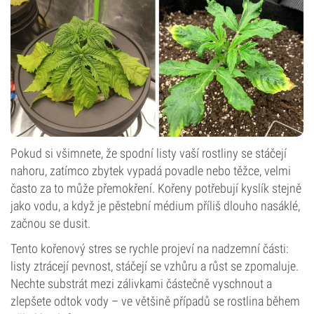
Pokud si všimnete, že spodní listy vaší rostliny se stáčejí
nahoru, zatímco zbytek vypadá povadle nebo těžce, velmi
často za to může přemokření. Kořeny potřebují kyslík stejně
jako vodu, a když je pěstební médium příliš dlouho nasáklé,
začnou se dusit.
Tento kořenový stres se rychle projeví na nadzemní části:
listy ztrácejí pevnost, stáčejí se vzhůru a růst se zpomaluje.
Nechte substrát mezi zálivkami částečně vyschnout a
zlepšete odtok vody – ve většině případů se rostlina během