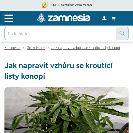
8.6 z 10 na základě 79687 recenze
Zamnesia
Grow Guide
Jak napravit vzhůru se kroutící listy konopí
>
>
Jak napravit vzhůru se kroutící
listy konopí