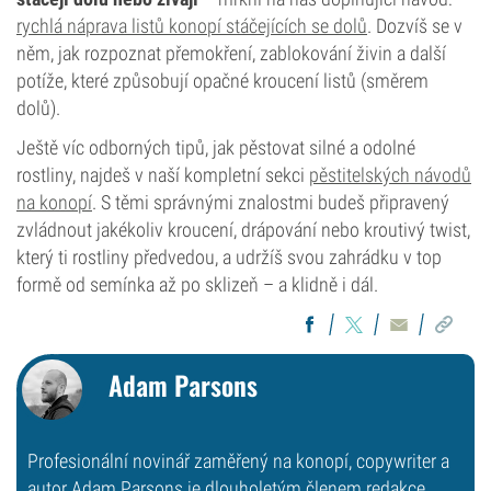
rychlá náprava listů konopí stáčejících se dolů
. Dozvíš se v
něm, jak rozpoznat přemokření, zablokování živin a další
potíže, které způsobují opačné kroucení listů (směrem
dolů).
Ještě víc odborných tipů, jak pěstovat silné a odolné
rostliny, najdeš v naší kompletní sekci
pěstitelských návodů
na konopí
. S těmi správnými znalostmi budeš připravený
zvládnout jakékoliv kroucení, drápování nebo kroutivý twist,
který ti rostliny předvedou, a udržíš svou zahrádku v top
formě od semínka až po sklizeň – a klidně i dál.
Adam Parsons
Profesionální novinář zaměřený na konopí, copywriter a
autor Adam Parsons je dlouholetým členem redakce