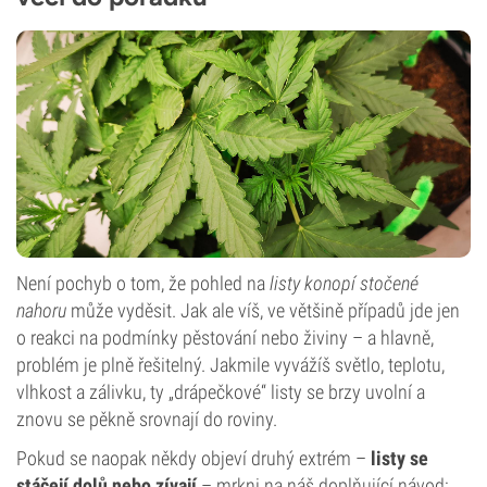
Není pochyb o tom, že pohled na
listy konopí stočené
nahoru
může vyděsit. Jak ale víš, ve většině případů jde jen
o reakci na podmínky pěstování nebo živiny – a hlavně,
problém je plně řešitelný. Jakmile vyvážíš světlo, teplotu,
vlhkost a zálivku, ty „drápečkové“ listy se brzy uvolní a
znovu se pěkně srovnají do roviny.
Pokud se naopak někdy objeví druhý extrém –
listy se
stáčejí dolů nebo zívají
– mrkni na náš doplňující návod: