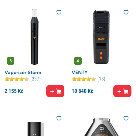
3
4
Vaporizér Storm
VENTY
(237)
(13)
2 155
Kč
10 840
Kč