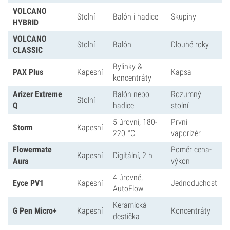
VOLCANO
Stolní
Balón i hadice
Skupiny
HYBRID
VOLCANO
Stolní
Balón
Dlouhé roky
CLASSIC
Bylinky &
PAX Plus
Kapesní
Kapsa
koncentráty
Arizer Extreme
Balón nebo
Rozumný
Stolní
Q
hadice
stolní
5 úrovní, 180-
První
Storm
Kapesní
220 °C
vaporizér
Flowermate
Poměr cena-
Kapesní
Digitální, 2 h
Aura
výkon
4 úrovně,
Eyce PV1
Kapesní
Jednoduchost
AutoFlow
Keramická
G Pen Micro+
Kapesní
Koncentráty
destička