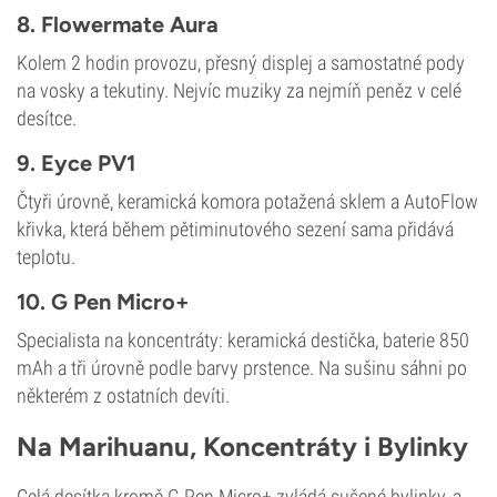
8. Flowermate Aura
Kolem 2 hodin provozu, přesný displej a samostatné pody
na vosky a tekutiny. Nejvíc muziky za nejmíň peněz v celé
desítce.
9. Eyce PV1
Čtyři úrovně, keramická komora potažená sklem a AutoFlow
křivka, která během pětiminutového sezení sama přidává
teplotu.
10. G Pen Micro+
Specialista na koncentráty: keramická destička, baterie 850
mAh a tři úrovně podle barvy prstence. Na sušinu sáhni po
některém z ostatních devíti.
Na Marihuanu, Koncentráty i Bylinky
Celá desítka kromě G Pen Micro+ zvládá sušené bylinky, a