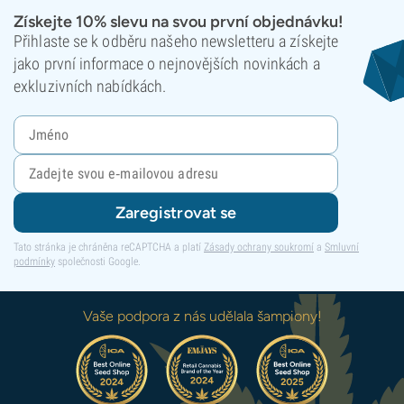
Získejte 10% slevu na svou první objednávku!
Přihlaste se k odběru našeho newsletteru a získejte
jako první informace o nejnovějších novinkách a
exkluzivních nabídkách.
Zaregistrovat se
Tato stránka je chráněna reCAPTCHA a platí
Zásady ochrany soukromí
a
Smluvní
podmínky
společnosti Google.
Vaše podpora z nás udělala šampiony!