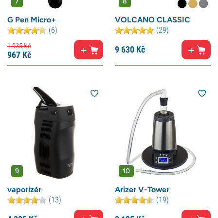
7
8
G Pen Micro+
VOLCANO CLASSIC
(6)
(29)
1 935
Kč
9 630
Kč
967
Kč
9
10
vaporizér
Arizer V-Tower
(13)
(19)