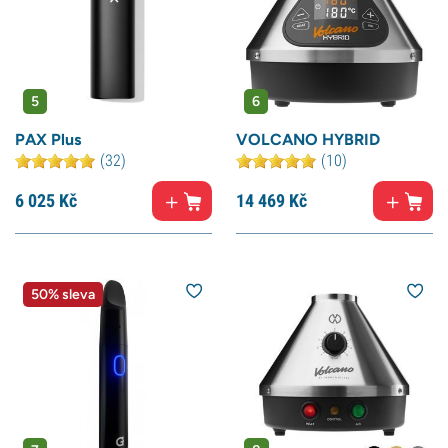
5
6
PAX Plus
VOLCANO HYBRID
(32)
(10)
6 025
Kč
14 469
Kč
50% sleva