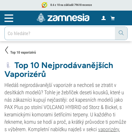
8.6 z 10 na základě 79618 recenze
Top 10 vaporizérů
Top 10 Nejprodávanějších
Vaporizérů
Hledáš nejprodávanější vaporizér a nechceš se ztratit v
desítkách modelů? Tohle je žebříček deseti kousků, které u
nás zákazníci kupují nejčastěji: od kapesních modelů jako
PAX Plus po stolní VOLCANO HYBRID od Storz & Bickel, s
keramickými komorami šetřícími terpeny. U každého ti
řekneme, komu se hodí a proč, a krátký průvodce ti pomůže
s výběrem. Kompletní nabídku najdeš v sekci
vaporizéry
,