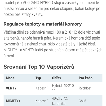
model jako VOLCANO HYBRID stojí u zásuvky a odmění tě
hustší párou a sezeními pro celou skupinu, balón koluje po
pokoji bez ztráty kvality.
Regulace teploty a materiál komory
Většina dění se odehrává mezi 180 a 210 °C: dole víc chuti
a terpenů, nahoře hustší pára. Keramická komora drží teplo
rovnoměrně a nekazí chuť, sklo v cestě páry ji ještě čistí.
MIGHTY+ a VENTY ladíš po stupních, Storm má pět pevných
úrovní.
Srovnání Top 10 Vaporizérů
Model
Typ
Ohřev
Pro koho
Hybrid, 40-210
VENTY
Kapesní
Rychlost
°C
40-210 °C,
MIGHTY+
Kapesní
Chuť
keramika