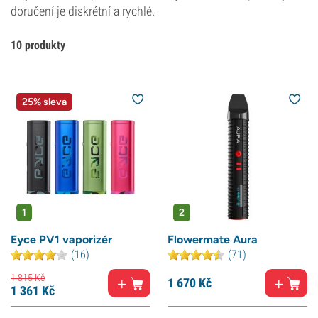
doručení je diskrétní a rychlé.
10 produkty
25% sleva
1
2
Eyce PV1 vaporizér
Flowermate Aura
(16)
(71)
1 815
Kč
1 670
Kč
1 361
Kč