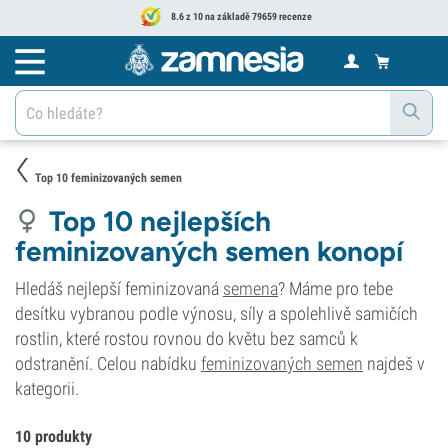
8.6 z 10 na základě 79659 recenze
Top 10 feminizovaných semen
Top 10 nejlepších
feminizovaných semen konopí
Hledáš nejlepší feminizovaná
semena
? Máme pro tebe
desítku vybranou podle výnosu, síly a spolehlivě samičích
rostlin, které rostou rovnou do květu bez samců k
odstranění. Celou nabídku
feminizovaných semen
najdeš v
kategorii.
10 produkty