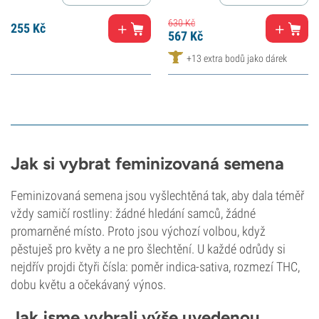
630
Kč
255
Kč
567
Kč
+13 extra bodů jako dárek
Jak si vybrat feminizovaná semena
Feminizovaná semena jsou vyšlechtěná tak, aby dala téměř
vždy samičí rostliny: žádné hledání samců, žádné
promarněné místo. Proto jsou výchozí volbou, když
pěstuješ pro květy a ne pro šlechtění. U každé odrůdy si
nejdřív projdi čtyři čísla: poměr indica-sativa, rozmezí THC,
dobu květu a očekávaný výnos.
Jak jsme vybrali výše uvedenou