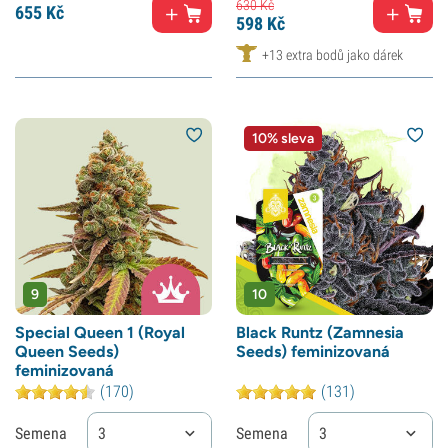
630
Kč
655
Kč
598
Kč
+13 extra bodů jako dárek
10% sleva
9
10
Special Queen 1 (Royal
Black Runtz (Zamnesia
Queen Seeds)
Seeds) feminizovaná
feminizovaná
(170)
(131)
Semena
3
Semena
3