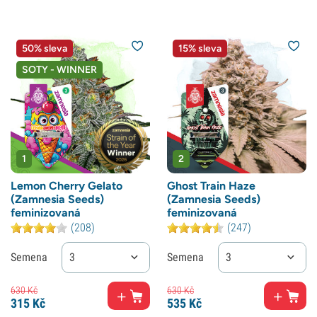
50% sleva
15% sleva
SOTY - WINNER
1
2
Lemon Cherry Gelato
Ghost Train Haze
(Zamnesia Seeds)
(Zamnesia Seeds)
feminizovaná
feminizovaná
(208)
(247)
Semena
3
Semena
3
630
Kč
630
Kč
315
Kč
535
Kč