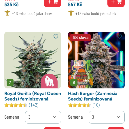
535
Kč
567
Kč
+13 extra bodů jako dárek
+13 extra bodů jako dárek
5% sleva
7
8
Royal Gorilla (Royal Queen
Hash Burger (Zamnesia
Seeds) feminizovaná
Seeds) feminizovaná
(142)
(10)
Semena
3
Semena
3