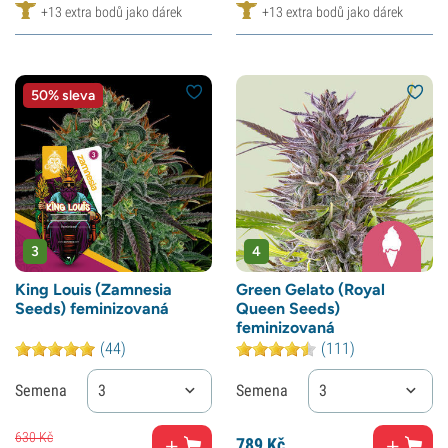
+13 extra bodů jako dárek
+13 extra bodů jako dárek
50% sleva
3
4
King Louis (Zamnesia
Green Gelato (Royal
Seeds) feminizovaná
Queen Seeds)
feminizovaná
(44)
(111)
Semena
3
Semena
3
630
Kč
789
Kč