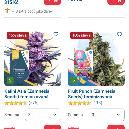
315
Kč
+13 extra bodů jako dárek
15% sleva
10% sleva
5
6
Kalini Asia (Zamnesia
Fruit Punch (Zamnesia
Seeds) feminizovaná
Seeds) feminizovaná
(575)
(118)
Semena
3
Semena
3
630
Kč
630
Kč