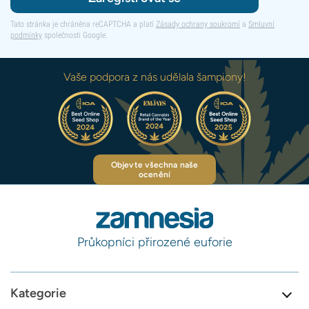
Tato stránka je chráněna reCAPTCHA a platí
Zásady ochrany soukromí
a
Smluvní
podmínky
společnosti Google.
Vaše podpora z nás udělala šampiony!
Objevte všechna naše
ocenění
Průkopníci přirozené euforie
Kategorie