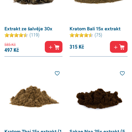
Extrakt ze šalvěje 30x
Kratom Bali 15x extrakt
(119)
(75)
585
Kč
315
Kč
497
Kč
Kratom Thai 15x extrakt (1
Sakae Naa 25x extrakt (5