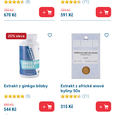
(8)
(71)
789
Kč
789
Kč
670
Kč
591
Kč
20% sleva
Extrakt z ginkgo biloby
Extrakt z africké snové
byliny 50x
(5)
(21)
680
Kč
315
Kč
544
Kč