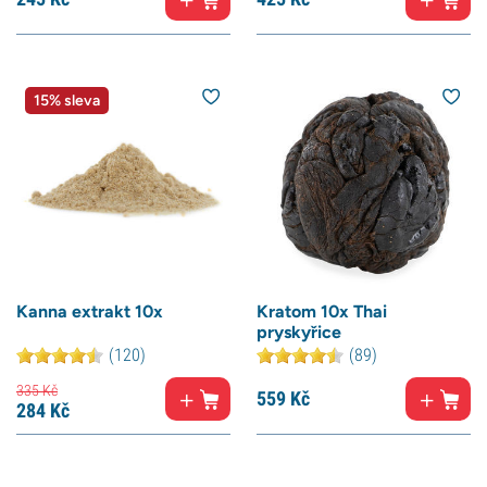
15% sleva
Kanna extrakt 10x
Kratom 10x Thai
pryskyřice
(120)
(89)
335
Kč
559
Kč
284
Kč