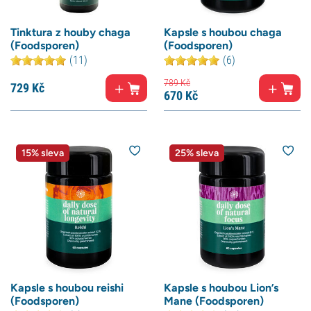
Tinktura z houby chaga
Kapsle s houbou chaga
(Foodsporen)
(Foodsporen)
(11)
(6)
789
Kč
729
Kč
670
Kč
15% sleva
25% sleva
Kapsle s houbou reishi
Kapsle s houbou Lion’s
(Foodsporen)
Mane (Foodsporen)