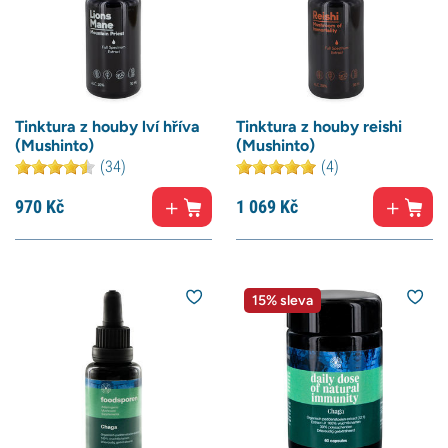
Tinktura z houby lví hříva
Tinktura z houby reishi
(Mushinto)
(Mushinto)
(34)
(4)
970
Kč
1 069
Kč
15% sleva