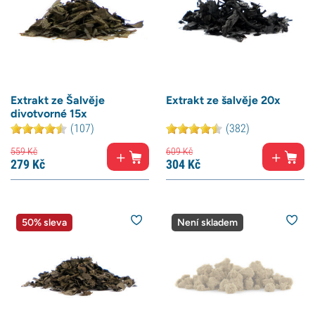
Extrakt ze Šalvěje
Extrakt ze šalvěje 20x
divotvorné 15x
(107)
(382)
559
Kč
609
Kč
279
Kč
304
Kč
50% sleva
Není skladem