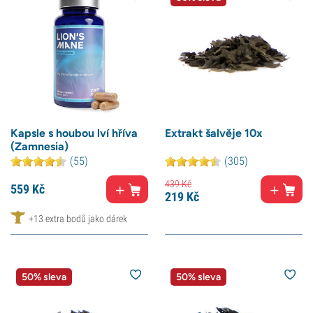
Kapsle s houbou lví hříva
Extrakt šalvěje 10x
(Zamnesia)
(55)
(305)
439
Kč
559
Kč
219
Kč
+13 extra bodů jako dárek
50% sleva
50% sleva