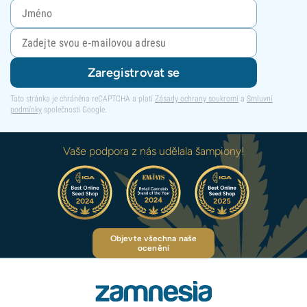
Zaregistrovat se
Tato stránka je chráněna reCAPTCHA a platí
Zásady ochrany soukromí
a
Smluvní
podmínky
společnosti Google.
Vaše podpora z nás udělala šampiony!
Objevte všechna naše
ocenění