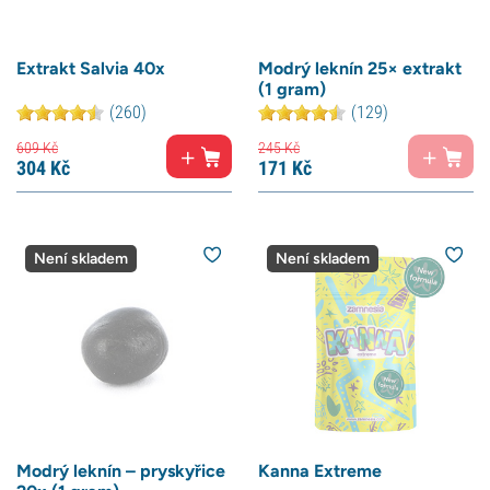
Extrakt Salvia 40x
Modrý leknín 25× extrakt
(1 gram)
(260)
(129)
609
Kč
245
Kč
304
Kč
171
Kč
Není skladem
Není skladem
Modrý leknín – pryskyřice
Kanna Extreme