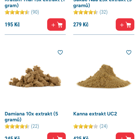
gram)
gramů)
(90)
(32)
195
Kč
279
Kč
Damiana 10x extrakt (5
Kanna extrakt UC2
gramů)
(22)
(24)
245
Kč
425
Kč