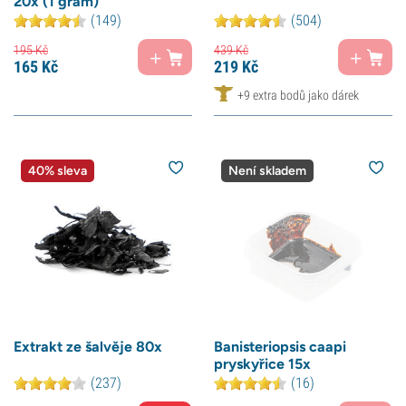
20x (1 gram)
(149)
(504)
195
Kč
439
Kč
165
Kč
219
Kč
+9 extra bodů jako dárek
40% sleva
Není skladem
Extrakt ze šalvěje 80x
Banisteriopsis caapi
pryskyřice 15x
(237)
(16)