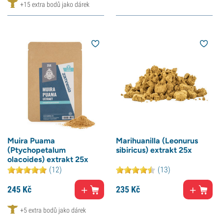
+15 extra bodů jako dárek
Muira Puama
Marihuanilla (Leonurus
(Ptychopetalum
sibiricus) extrakt 25x
olacoides) extrakt 25x
(12)
(13)
245
Kč
235
Kč
+5 extra bodů jako dárek