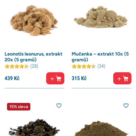
Leonotis leonurus, extrakt
Mučenka – extrakt 10x (5
20x (5 gramů)
gramů)
(28)
(34)
439
Kč
315
Kč
15% sleva