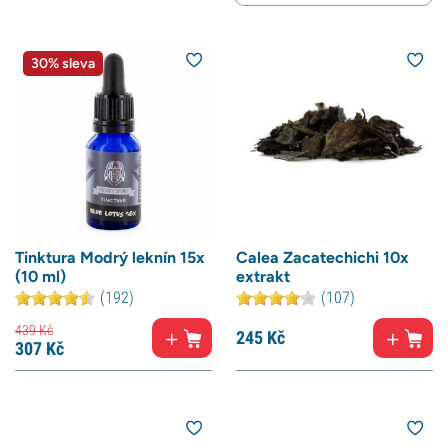
30% sleva
Tinktura Modrý leknín 15x
Calea Zacatechichi 10x
(10 ml)
extrakt
(192)
(107)
439
Kč
245
Kč
307
Kč