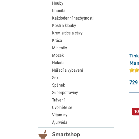
Houby
Imunita
Každodenní nezbytnosti
Kosti a klouby
Krev, srdce a cévy
Krása
Minerály
Mozek
Tink
Nálada
Man
Nářadí a vybavení
Sex
729
Spánek
Superpotraviny
Trávení
Uvolněte se
10
Vitamíny
Ájurvéda
Smartshop