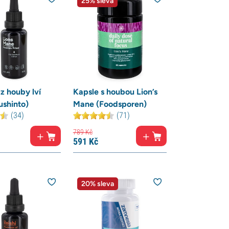
25% sleva
 z houby lví
Kapsle s houbou Lion’s
ushinto)
Mane (Foodsporen)
(34)
(71)
789
Kč
591
Kč
20% sleva