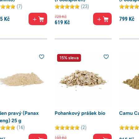
(7)
(23)
729
Kč
15
Kč
799
Kč
619
Kč
15% sleva
šen pravý (Panax
Pohankový prášek bio
Camu Ca
eng) 25 g
(16)
(2)
159
Kč