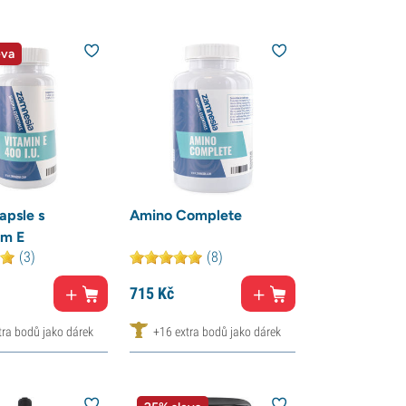
eva
apsle s
Amino Complete
em E
(3)
(8)
715
Kč
tra bodů jako dárek
+16 extra bodů jako dárek