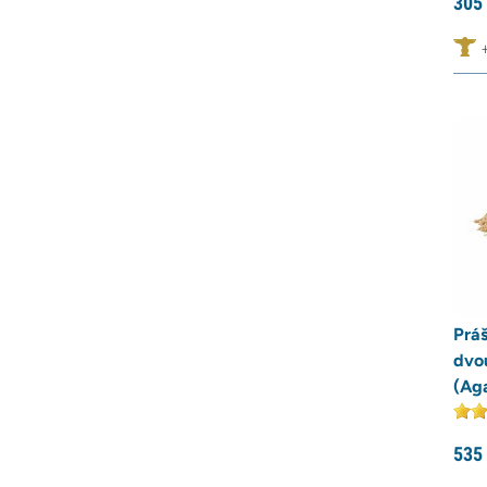
305
Prá
dvo
(Aga
535