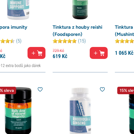
pora imunity
Tinktura z houby reishi
Tinktura
(Foodsporen)
(Mushint
(5)
(15)
č
729
Kč
1 065
Kč
Kč
619
Kč
+12 extra bodů jako dárek
% sleva
15% sle