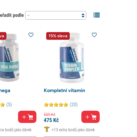
eřadit podle
--
va
15% sleva
mega
Kompletní vitamin
(5)
(20)
559
Kč
475
Kč
tra bodů jako dárek
+13 extra bodů jako dárek