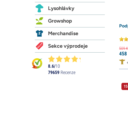
Lysohlávky
Growshop
Pod
Merchandise
Sekce výprodeje
509
K
458
8.6/
10
79659
Recenze
15