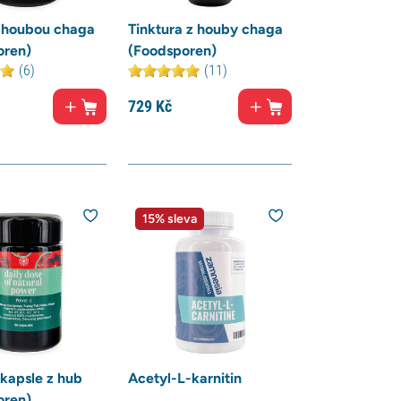
s houbou chaga
Tinktura z houby chaga
oren)
(Foodsporen)
(6)
(11)
729
Kč
15% sleva
kapsle z hub
Acetyl-L-karnitin
oren)