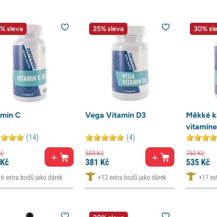
% sleva
25% sleva
30% sl
amin C
Vega Vitamin D3
Měkké k
vitamín
(14)
(4)
č
509
Kč
765
Kč
Kč
381
Kč
535
Kč
+6 extra bodů jako dárek
+12 extra bodů jako dárek
+17 ex