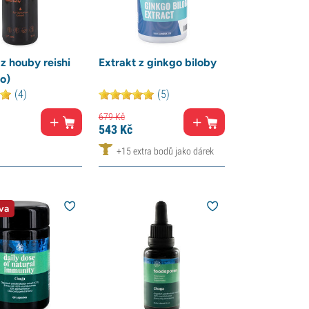
 z houby reishi
Extrakt z ginkgo biloby
o)
(4)
(5)
679
Kč
543
Kč
+15 extra bodů jako dárek
va