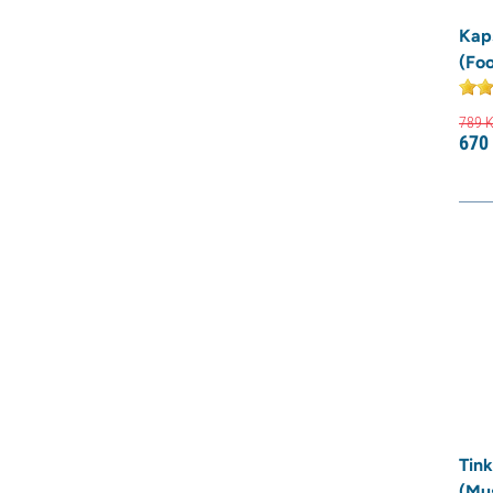
Kaps
(Fo
789
K
670
Tin
(Mu