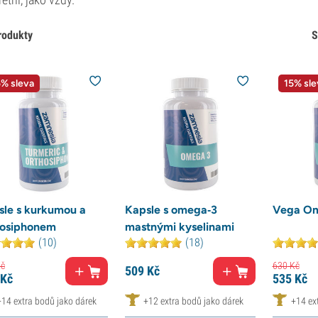
rodukty
S
% sleva
15% sle
sle s kurkumou a
Kapsle s omega‑3
Vega O
hosiphonem
mastnými kyselinami
(10)
(18)
č
630
Kč
509
Kč
Kč
535
Kč
+14 extra bodů jako dárek
+12 extra bodů jako dárek
+14 ex