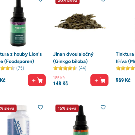
20% sleva
tura z houby Lion's
Jinan dvoulaločný
Tinktura
e (Foodsporen)
(Ginkgo biloba)
hříva (M
(75)
(44)
185
Kč
Kč
969
Kč
148
Kč
% sleva
15% sleva