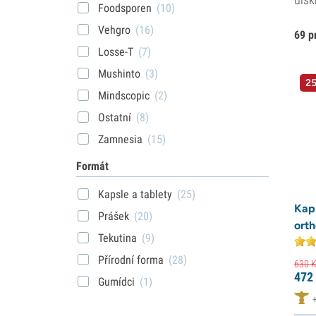
Foodsporen
(10)
Vehgro
(16)
69 p
Losse-T
(7)
Mushinto
(3)
25
Mindscopic
(2)
Ostatní
(8)
Zamnesia
(15)
Formát
Kapsle a tablety
(25)
Kap
Prášek
(20)
ort
Tekutina
(9)
Přírodní forma
(28)
630
K
472
Gumídci
(1)