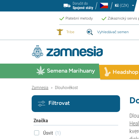
Doručit do
Kč
(CZK)
Spojené státy
Platební metody
Zákaznický servis
Tribe
Vyhledávač semen
Semena Marihuany
Headshop
Zamnesia
Dlouhověkost
>
Do
Filtrovat
Dlou
Značka
Hea
kver
Úsvit
(1)
disk