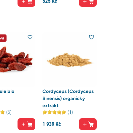
525
Kč
va
ule bio
Cordyceps (Cordyceps
Sinensis) organický
extrakt
(6)
(1)
1 939
Kč