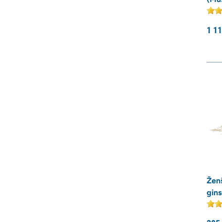
1 1
Žen
gins