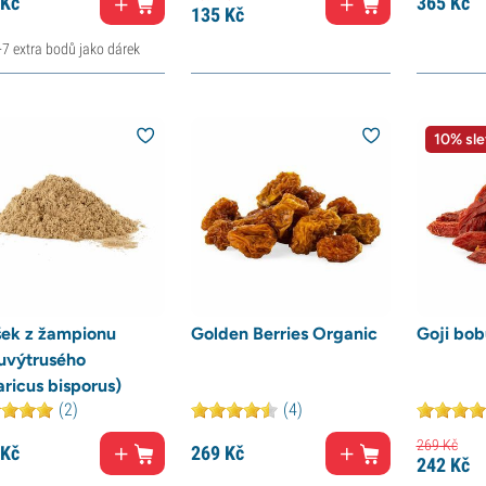
Kč
365
Kč
135
Kč
+7 extra bodů jako dárek
10% sle
šek z žampionu
Golden Berries Organic
Goji bob
uvýtrusého
ricus bisporus)
(2)
(4)
269
Kč
Kč
269
Kč
242
Kč