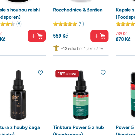
le s houbou reishi
Rozchodnice & ženšen
Kapsle 
odsporen)
(Foodsp
(8)
(9)
č
789
Kč
559
Kč
Kč
670
Kč
+13 extra bodů jako dárek
15% sleva
ktura z houby čaga
Tinktura Power 5 z hub
Power 5 
shinto)
(Foodsporen)
(Foodsp