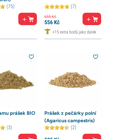
(75)
(7)
655
Kč
556
Kč
+15 extra bodů jako dárek
mu prášek BIO
Prášek z pečárky polní
(Agaricus campestris)
(3)
(2)