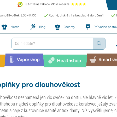
8.6 z 10 na základě 79659 recenze
 pondělí–pátek 8:30–17:00
Rychlé, diskrétní a bezplatné doručení!
Merch
Blog
Recepty
Průvodce pěsto
Vaporshop
Smartsh
Healthshop
plňky pro dlouhověkost
hověkost neznamená jen víc svíček na dortu, ale hlavně víc let, kdy 
lthshopu
najdeš doplňky pro dlouhověkost: korálovec ježatý zvan
cetin a čaje z kustovnice nabité antioxidanty. Níž vysvětlujeme, c
rétní, jako vždy.