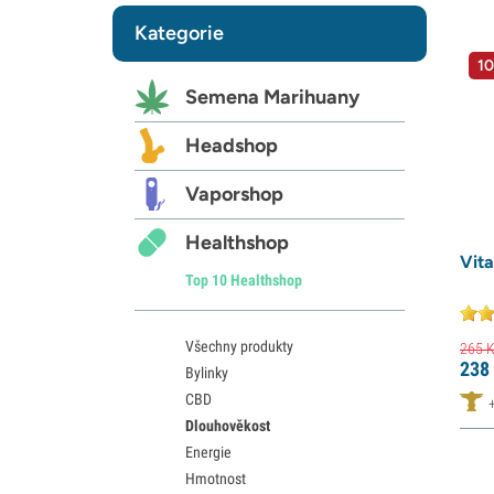
Kategorie
10
Semena Marihuany
Headshop
Vaporshop
Healthshop
Vit
Top 10 Healthshop
Všechny produkty
265
K
238
Bylinky
CBD
Dlouhověkost
Energie
Hmotnost