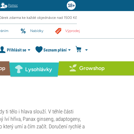
Pomoc
Dárek zdarma ke každé objednávce nad 1500 Kč
váním
Nabídky
Výprodej
Přihlásit se
Seznam přání
op
Growshop
Lysohlávky
ti tělo i hlava slouží. V téhle části
ý lví hříva, Panax ginseng, adaptogeny,
o který umí a čím začít. Doručení rychlé a