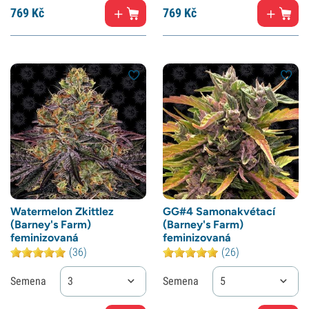
769
Kč
769
Kč
Watermelon Zkittlez
GG#4 Samonakvétací
(Barney's Farm)
(Barney's Farm)
feminizovaná
feminizovaná
(36)
(26)
Semena
3
Semena
5