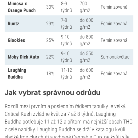
Mimosa x
8-9
700
30%
Feminizovaná
Orange Punch
týdnů
g/m2
7-8
do 600
Runtz
29%
Feminizovaná
týdnů
g/m2
9-10
do 800
Glookies
25%
Feminizovaná
týdnů
g/m2
9-10
do 550
Moby Dick Auto
22%
Samonakvétací
týdnů
g/m2
Laughing
11-12
do 600
18%
Feminizovaná
Buddha
týdnů
g/m2
Jak vybrat správnou odrůdu
Rozdíl mezi prvním a posledním řádkem tabulky je velký.
Critical Kush zvládne květ za 7 až 8 týdnů, Laughing
Buddha potřebuje 11 až 12 a přitom má nejnižší obsah THC
z celé nabídky. Laughing Buddha se drží v katalogu kvůli
sladké tropické chuti a vyhrané Cannabis Cup, ne kvůli síle.