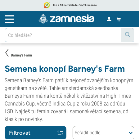
8.6 z 10 na základě 79659 recenze
Barney's Farm
Semena konopí Barney's Farm
Semena Barney's Farm patří k nejoceňovanějším konopným
genetikám na světě. Tahle amsterdamská seedbanka
Barneys Farm má na kontě několik vítězství na High Times
Cannabis Cup, včetně Indica Cup z roku 2008 za odrůdu
LSD. Najdeš tu feminizovaná i samonakvétací semena, od
klasik po novinky.
Filtrovat
Seřadit podle