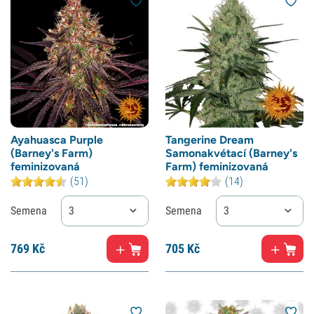
Ayahuasca Purple
Tangerine Dream
(Barney's Farm)
Samonakvétací (Barney's
feminizovaná
Farm) feminizovaná
(51)
(14)
Semena
3
Semena
3
769
Kč
705
Kč