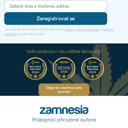
Zaregistrovat se
Tato stránka je chráněna reCAPTCHA a platí
Zásady ochrany soukromí
a
Smluvní
podmínky
společnosti Google.
Vaše podpora z nás udělala šampiony!
Objevte všechna naše
ocenění
Průkopníci přirozené euforie