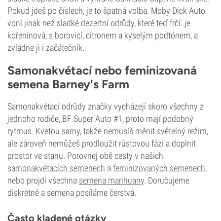
Pokud jdeš po číslech, je to špatná volba. Moby Dick Auto
voní jinak než sladké dezertní odrůdy, které teď frčí: je
kořeninová, s borovicí, citronem a kyselým podtónem, a
zvládne ji i začátečník.
Samonakvétací nebo feminizovaná
semena Barney's Farm
Samonakvétací odrůdy značky vycházejí skoro všechny z
jednoho rodiče, BF Super Auto #1, proto mají podobný
rytmus. Kvetou samy, takže nemusíš měnit světelný režim,
ale zároveň nemůžeš prodloužit růstovou fázi a doplnit
prostor ve stanu. Porovnej obě cesty v našich
samonakvétacích semenech
a
feminizovaných semenech
,
nebo projdi všechna
semena marihuany
. Doručujeme
diskrétně a semena posíláme čerstvá.
Často kladené otázky