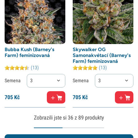
Bubba Kush (Barney's
Skywalker OG
Farm) feminizovaná
Samonakvétací (Barney's
Farm) feminizovaná
(13)
(13)
Semena
3
Semena
3
705
Kč
705
Kč
Zobrazili jste si
36
z 89 produkty