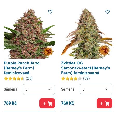
Purple Punch Auto
Zkittlez OG
(Barney's Farm)
Samonakvétací (Barney's
feminizovaná
Farm) feminizovaná
(25)
(39)
Semena
3
Semena
3
769
Kč
769
Kč