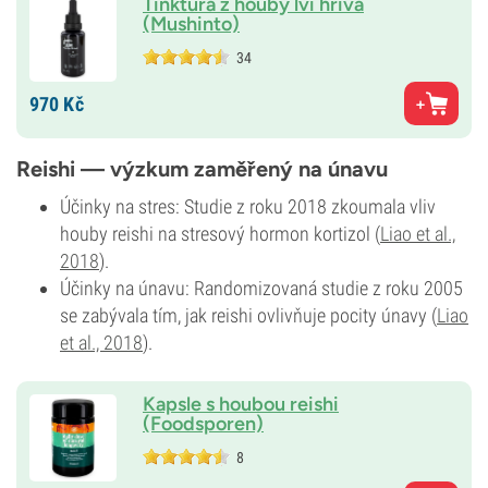
Tinktura z houby lví hříva
(Mushinto)
34
970
Kč
Reishi — výzkum zaměřený na únavu
Účinky na stres: Studie z roku 2018 zkoumala vliv
houby reishi na stresový hormon kortizol (
Liao et al.,
2018
).
Účinky na únavu: Randomizovaná studie z roku 2005
se zabývala tím, jak reishi ovlivňuje pocity únavy (
Liao
et al., 2018
).
Kapsle s houbou reishi
(Foodsporen)
8