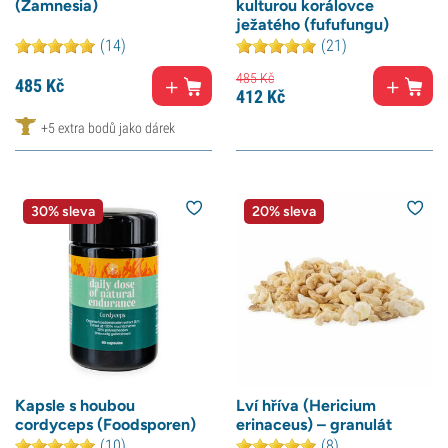
(Zamnesia)
kulturou korálovce
ježatého (fufufungu)
(14)
(21)
485
Kč
485
Kč
412
Kč
+5 extra bodů jako dárek
30% sleva
20% sleva
Kapsle s houbou
Lví hříva (Hericium
cordyceps (Foodsporen)
erinaceus) – granulát
(10)
(8)