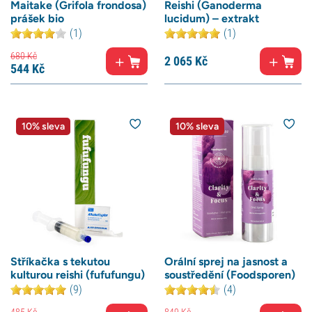
Maitake (Grifola frondosa)
Reishi (Ganoderma
prášek bio
lucidum) – extrakt
(1)
(1)
680
Kč
2 065
Kč
544
Kč
10% sleva
10% sleva
Stříkačka s tekutou
Orální sprej na jasnost a
kulturou reishi (fufufungu)
soustředění (Foodsporen)
(9)
(4)