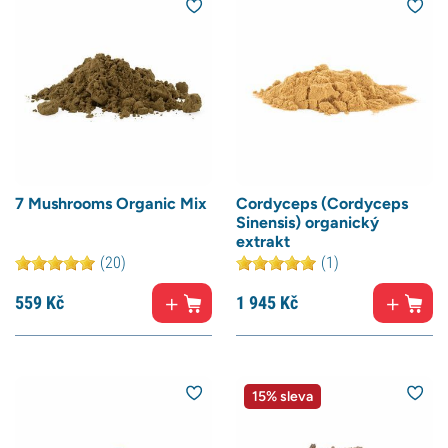
7 Mushrooms Organic Mix
Cordyceps (Cordyceps
Sinensis) organický
extrakt
(20)
(1)
559
Kč
1 945
Kč
15% sleva