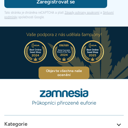
Zaregistrovat se
Tato stránka je chráněna reCAPTCHA a platí
Zásady ochrany soukromí
a
Smluvní
podmínky
společnosti Google.
Vaše podpora z nás udělala šampiony!
Objevte všechna naše
ocenění
Průkopníci přirozené euforie
Kategorie