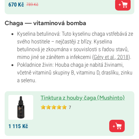
670
Kč
789
Kč
Chaga — vitaminová bomba
Kyselina betulinová: Tuto kyselinu chaga vstřebává ze
svého hostitele – nejčastěji z břízy. Kyselina
betulinová je zkoumána v souvislosti s řadou stavů,
mimo jiné se zánětem a infekcemi (
Géry et al., 2018
).
Pokladnice živin: Houba chaga je nabitá živinami,
včetně vitaminů skupiny B, vitaminu D, draslíku, zinku
a selenu.
Tinktura z houby čaga (Mushinto)
7
1 115
Kč