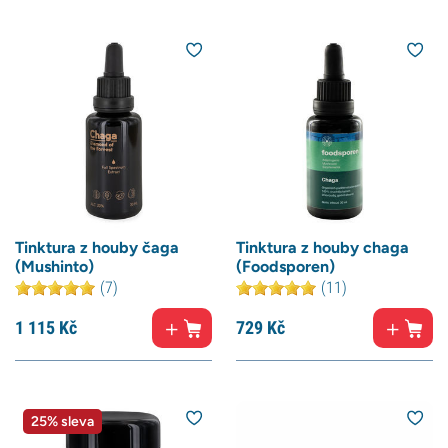
Tinktura z houby čaga
Tinktura z houby chaga
(Mushinto)
(Foodsporen)
(7)
(11)
1 115
Kč
729
Kč
25% sleva