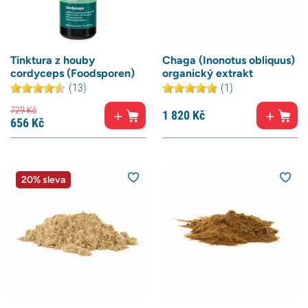
Tinktura z houby
Chaga (Inonotus obliquus)
cordyceps (Foodsporen)
organický extrakt
(13)
(1)
729
Kč
1 820
Kč
656
Kč
20% sleva