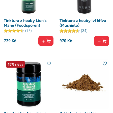
Tinktura z houby Lion's
Tinktura z houby lví hříva
Mane (Foodsporen)
(Mushinto)
(75)
(34)
729
Kč
970
Kč
15% sleva