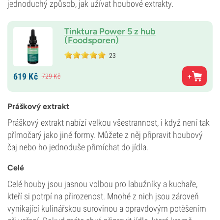
jednoduchý způsob, jak užívat houbové extrakty.
Tinktura Power 5 z hub
(Foodsporen)
23
619
Kč
729
Kč
Práškový extrakt
Práškový extrakt nabízí velkou všestrannost, i když není tak
přímočarý jako jiné formy. Můžete z něj připravit houbový
čaj nebo ho jednoduše přimíchat do jídla.
Celé
Celé houby jsou jasnou volbou pro labužníky a kuchaře,
kteří si potrpí na přirozenost. Mnohé z nich jsou zároveň
vynikající kulinářskou surovinou a opravdovým potěšením