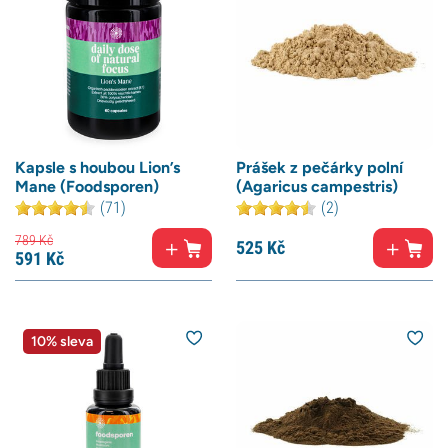
Kapsle s houbou Lion’s
Prášek z pečárky polní
Mane (Foodsporen)
(Agaricus campestris)
(71)
(2)
789
Kč
525
Kč
591
Kč
10% sleva