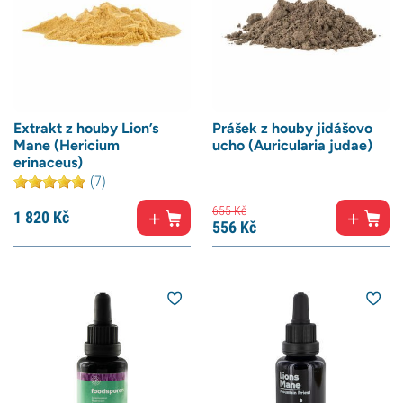
Extrakt z houby Lion’s
Prášek z houby jidášovo
Mane (Hericium
ucho (Auricularia judae)
erinaceus)
(7)
655
Kč
1 820
Kč
556
Kč