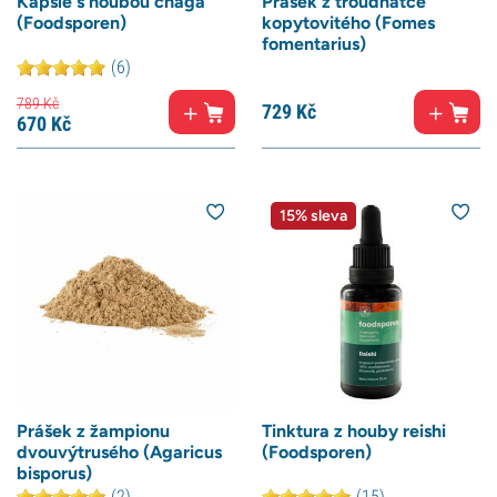
Kapsle s houbou chaga
Prášek z troudnatce
(Foodsporen)
kopytovitého (Fomes
fomentarius)
(6)
789
Kč
729
Kč
670
Kč
15% sleva
Prášek z žampionu
Tinktura z houby reishi
dvouvýtrusého (Agaricus
(Foodsporen)
bisporus)
(2)
(15)