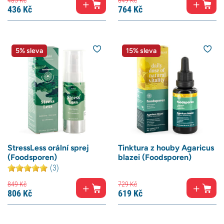
485
Kč
849
Kč
436
Kč
764
Kč
5% sleva
15% sleva
StressLess orální sprej
Tinktura z houby Agaricus
(Foodsporen)
blazei (Foodsporen)
(3)
849
Kč
729
Kč
806
Kč
619
Kč