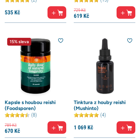
729
Kč
535
Kč
619
Kč
15% sleva
Kapsle s houbou reishi
Tinktura z houby reishi
(Foodsporen)
(Mushinto)
(8)
(4)
789
Kč
1 069
Kč
670
Kč