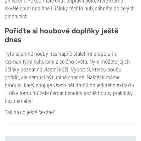
při vaření. Pokud máte chuť připravit jídlo, které kromě
skvělé chuti nabídne i účinky těchto hub, sáhněte po celých
plodnicích.
Pořiďte si houbové doplňky ještě
dnes
Tyto tajemné houby nás napříč staletími propojují s
rozmanitými kulturami z celého světa. Nyní můžete jejich
účinky poznat na vlastní kůži. Vybrat si, kterou houbu
pořídit, ale nemusí být úplně snadné. Naštěstí máme
produkt, který spojuje všech pět druhů do jediného extraktu
– díky tomu můžete čerpat benefity každé houby prakticky
bez námahy!
Tak na co ještě čekáte?