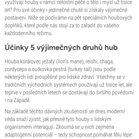
využívají houby v rámci celostní péče o tělo i mysl už tisíce
let? Pro své účinky i jedinečné chutě si získaly výjimečné
postavení. Níže se podíváme na pět speciálních houbových
doplňků, které podle nás stojí za to zařadit do vašeho
každodenního režimu.
Účinky 5 výjimečných druhů hub
Houba korálovec ježatý (lion’s mane), reishi, chaga,
cordyceps a outkovka pestrá (turkey tail) jsou podle
některých lidí prospěšné pro lidské zdraví. Všechny se v
tradičních východních systémech používají už tisíce let, ale
teprve v posledních letech se dostávají do širšího povědomí
i na Západě.
Na základě těchto dávných zkušeností se dnes moderní
věda snaží zjistit, jak přesně tyto houby s lidským
organismem interagují. Zkoumá se u nich zejména
adaptogenní potenciál – tedy schopnost pomáhat tělu lépe