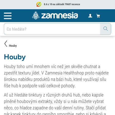
8.6 z 10 na základě 79687 recenze
Houby
Houby
Houby toho umí mnohem víc než jen skvěle chutnat a
zpestřit texturu jídel. V Zamnesia Healthshop proto najdete
širokou nabídku produktů na bázi hub, které využívají sílu
říše hub k podpoře vaší celkové pohody.
Ať už hledáte tinktury z různých druhů hub, nebo kapsle
plněné houbovými extrakty, vždy si u nás můžete vybrat
něco, co hladce zapadne do vaší denní rutiny. Stačí přidat
pár kapek tinktury do ranního smoothie, nebo si kdykoli a