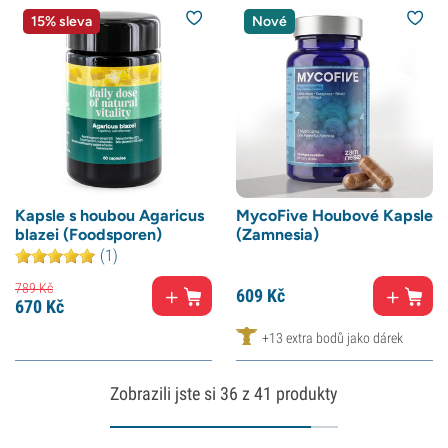
15% sleva
Nové
Kapsle s houbou Agaricus
MycoFive Houbové Kapsle
blazei (Foodsporen)
(Zamnesia)
(1)
789
Kč
609
Kč
670
Kč
+13 extra bodů jako dárek
Zobrazili jste si
36
z 41 produkty