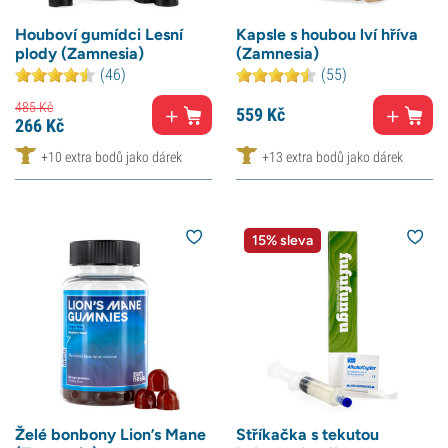
Houboví gumídci Lesní
Kapsle s houbou lví hříva
plody (Zamnesia)
(Zamnesia)
(46)
(55)
485
Kč
559
Kč
266
Kč
+10 extra bodů jako dárek
+13 extra bodů jako dárek
15% sleva
Želé bonbony Lion’s Mane
Stříkačka s tekutou