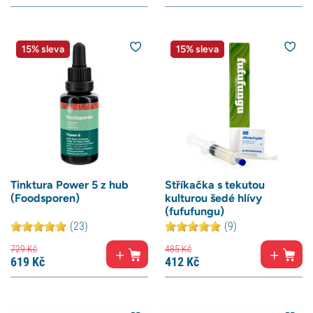
15% sleva
15% sleva
Tinktura Power 5 z hub
Stříkačka s tekutou
(Foodsporen)
kulturou šedé hlívy
(fufufungu)
(23)
(9)
729
Kč
485
Kč
619
Kč
412
Kč