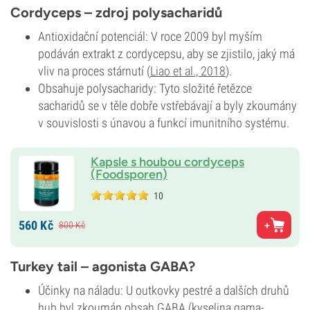
Cordyceps – zdroj polysacharidů
Antioxidační potenciál: V roce 2009 byl myším
podáván extrakt z cordycepsu, aby se zjistilo, jaký má
vliv na proces stárnutí (
Liao et al., 2018
).
Obsahuje polysacharidy: Tyto složité řetězce
sacharidů se v těle dobře vstřebávají a byly zkoumány
v souvislosti s únavou a funkcí imunitního systému.
Kapsle s houbou cordyceps
(Foodsporen)
10
560
Kč
800
Kč
Turkey tail – agonista GABA?
Účinky na náladu: U outkovky pestré a dalších druhů
hub byl zkoumán obsah GABA (kyselina gama-