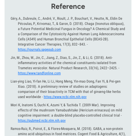
Reference
Géry, A., Dubreule, C., André, V., Rioult, J. P., Bouchart, V., Heutte, N., Eldin De
Pécoulas, P., Krivomaz, T., & Garon, D.
(2018).
Chaga (Inonotus obliquus),
a Future Potential Medicinal Fungus in Oncology? A Chemical Study and
a Comparison of the Cytotoxicity Against Human Lung Adenocarcinoma
Cells (A549) and Human Bronchial Epithelial Cells (BEAS-2B).
Integrative Cancer Therapies, 17(3), 832–843.
-
https://journals.sagepub.com
Jin, M., Zhou, W., Jin, C., Jiang, Z., Diao, S., Jin, Z., & Li, G.
(2018).
Anti-
inflammatory activities of the chemical constituents isolated from
Trametes versicolor. Natural Product Research, 33(16), 2422–2425.
-
https://www.tandfonline.com
Lian-ying Liao, Yi-fan He, Li Li, Hong Meng, Yin-mao Dong, Fan Yi, & Pei-gen
Xiao.
(2018).
A preliminary review of studies on adaptogens:
comparison of their bioactivity in TCM with that of ginseng-like herbs
used worldwide
-
https://www.ncbi.nlm.nih.gov
Mori K, Inatomi S, Ouchi K, Azumi Y, & Tuchida T.
(2009 Mar).
Improving
effects of the mushroom Yamabushitake (Hericium erinaceus) on mild
cognitive impairment: a double-blind placebo-controlled clinical trial
-
https://pubmed.ncbi.nlm.nih.gov
Ramos-Ruiz, R., Poirot, E., & Flores-Mosquera, M.
(2018).
GABA, a non-protein
amino acid ubiquitous in food matrices. Cogent Food & Agriculture, 4(1),