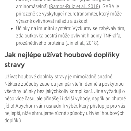
aminomáselná) (
Ramos-Ruiz et al., 2018
). GABA je
přirozeně se vyskytující neurotransmiter, který může
výrazně ovlivňovat náladu a úzkost.
Účinky na imunitní systém: Výzkumy se zabývaly tím,
zda outkovka pestrá může ovlivnit hladiny TNF-alfa,
prozánětlivého proteinu (
Jin et al., 2018
).
Jak nejlépe užívat houbové doplňky
stravy
Užívat houbové doplňky stravy je mimořádně snadné.
Některé způsoby zaberou jen pár vteřin denně a poskytnou
všechny účinky bez jakýchkoliv komplikací. Jiné vyžadují o
něco více času, ale přinášejí i další výhody, například chutné
jídlo! Abychom vám usnadnili výběr, který přístup je pro vás
nejlepší, níže shrnujeme různé způsoby užívání houbových
doplňků.