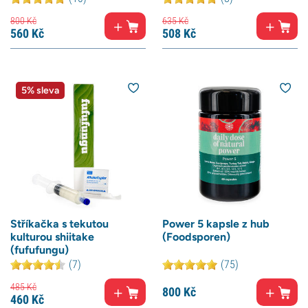
800
Kč
635
Kč
560
Kč
508
Kč
5% sleva
Stříkačka s tekutou
Power 5 kapsle z hub
kulturou shiitake
(Foodsporen)
(fufufungu)
(7)
(75)
485
Kč
800
Kč
460
Kč