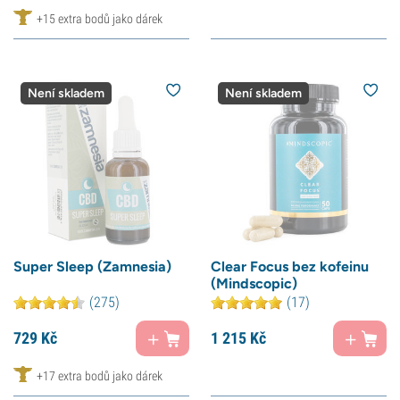
+15 extra bodů jako dárek
Není skladem
Není skladem
Super Sleep (Zamnesia)
Clear Focus bez kofeinu
(Mindscopic)
(275)
(17)
729
Kč
1 215
Kč
+17 extra bodů jako dárek