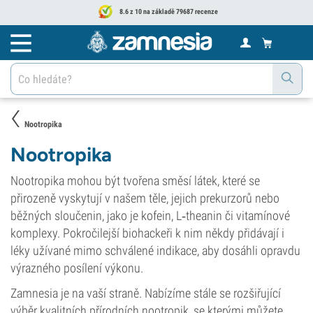
8.6 z 10 na základě 79687 recenze
Nootropika
Nootropika
Nootropika mohou být tvořena směsí látek, které se
přirozeně vyskytují v našem těle, jejich prekurzorů nebo
běžných sloučenin, jako je kofein, L‑theanin či vitamínové
komplexy. Pokročilejší biohackeři k nim někdy přidávají i
léky užívané mimo schválené indikace, aby dosáhli opravdu
výrazného posílení výkonu.
Zamnesia je na vaší straně. Nabízíme stále se rozšiřující
výběr kvalitních přírodních nootropik, se kterými můžete