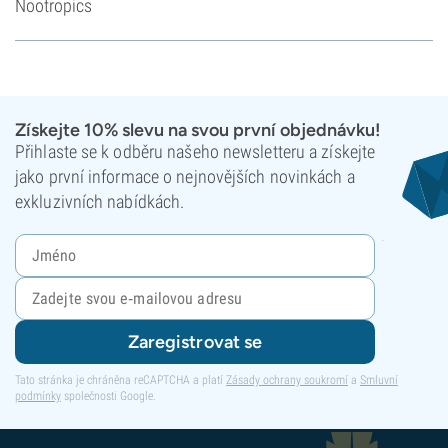
Nootropics
Získejte 10% slevu na svou první objednávku!
Přihlaste se k odběru našeho newsletteru a získejte
jako první informace o nejnovějších novinkách a
exkluzivních nabídkách.
Zaregistrovat se
Tato stránka je chráněna reCAPTCHA a platí
Zásady ochrany soukromí
a
Smluvní
podmínky
společnosti Google.