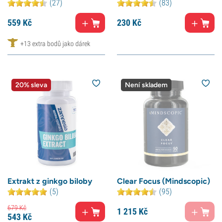
(27)
(83)
559
Kč
230
Kč
+13 extra bodů jako dárek
20% sleva
Není skladem
Extrakt z ginkgo biloby
Clear Focus (Mindscopic)
(5)
(95)
679
Kč
1 215
Kč
543
Kč