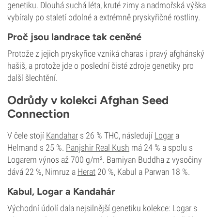
genetiku. Dlouhá suchá léta, kruté zimy a nadmořská výška
vybíraly po staletí odolné a extrémně pryskyřičné rostliny.
Proč jsou landrace tak ceněné
Protože z jejich pryskyřice vzniká charas i pravý afghánský
hašiš, a protože jde o poslední čisté zdroje genetiky pro
další šlechtění.
Odrůdy v kolekci Afghan Seed
Connection
V čele stojí
Kandahar
s 26 % THC, následují
Logar
a
Helmand s 25 %.
Panjshir Real Kush
má 24 % a spolu s
Logarem výnos až 700 g/m². Bamiyan Buddha z vysočiny
dává 22 %, Nimruz a
Herat
20 %, Kabul a Parwan 18 %.
Kabul, Logar a Kandahár
Východní údolí dala nejsilnější genetiku kolekce: Logar s