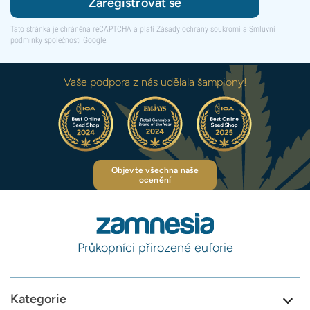
Zaregistrovat se
Tato stránka je chráněna reCAPTCHA a platí
Zásady ochrany soukromí
a
Smluvní
podmínky
společnosti Google.
Vaše podpora z nás udělala šampiony!
Objevte všechna naše
ocenění
Průkopníci přirozené euforie
Kategorie