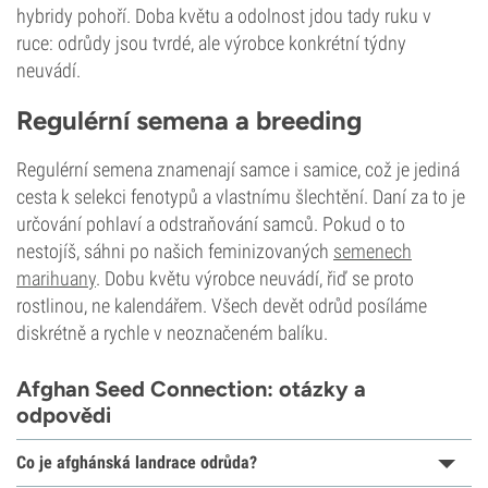
hybridy pohoří. Doba květu a odolnost jdou tady ruku v
ruce: odrůdy jsou tvrdé, ale výrobce konkrétní týdny
neuvádí.
Regulérní semena a breeding
Regulérní semena znamenají samce i samice, což je jediná
cesta k selekci fenotypů a vlastnímu šlechtění. Daní za to je
určování pohlaví a odstraňování samců. Pokud o to
nestojíš, sáhni po našich feminizovaných
semenech
marihuany
. Dobu květu výrobce neuvádí, řiď se proto
rostlinou, ne kalendářem. Všech devět odrůd posíláme
diskrétně a rychle v neoznačeném balíku.
Afghan Seed Connection: otázky a
odpovědi
Co je afghánská landrace odrůda?