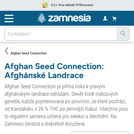
8.6 z 10 na základě 79708 recenze
Afghan Seed Connection
Afghan Seed Connection:
Afghánské Landrace
Afghan Seed Connection je přímá linka k pravým
afghánským landrace odrůdám. Devět čistě indicových
genetik, každá pojmenovaná po provincii, ze které pochází,
od Kandaháru s 26 % THC po jemnější Kabul. Všechno jsou
to regulérní semena určená pro selekci a šlechtění. Na
Zamnesii čerstvá a diskrétně doručená.