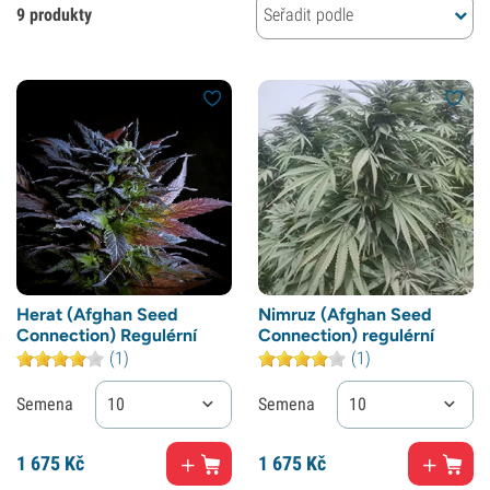
9 produkty
Seřadit podle
Herat (Afghan Seed
Nimruz (Afghan Seed
Connection) Regulérní
Connection) regulérní
(1)
(1)
Semena
10
Semena
10
1
675 Kč
1
675 Kč