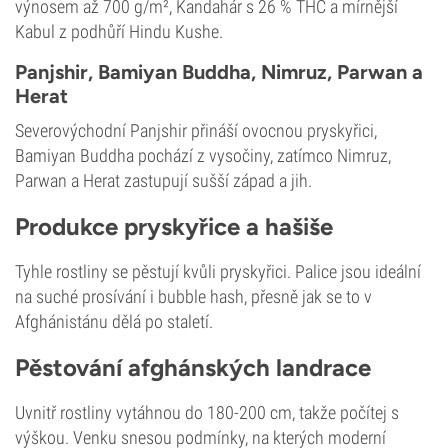
výnosem až 700 g/m², Kandahár s 26 % THC a mírnější
Kabul z podhůří Hindu Kushe.
Panjshir, Bamiyan Buddha, Nimruz, Parwan a
Herat
Severovýchodní Panjshir přináší ovocnou pryskyřici,
Bamiyan Buddha pochází z vysočiny, zatímco Nimruz,
Parwan a Herat zastupují sušší západ a jih.
Produkce pryskyřice a hašiše
Tyhle rostliny se pěstují kvůli pryskyřici. Palice jsou ideální
na suché prosívání i bubble hash, přesně jak se to v
Afghánistánu dělá po staletí.
Pěstování afghánských landrace
Uvnitř rostliny vytáhnou do 180-200 cm, takže počítej s
výškou. Venku snesou podmínky, na kterých moderní