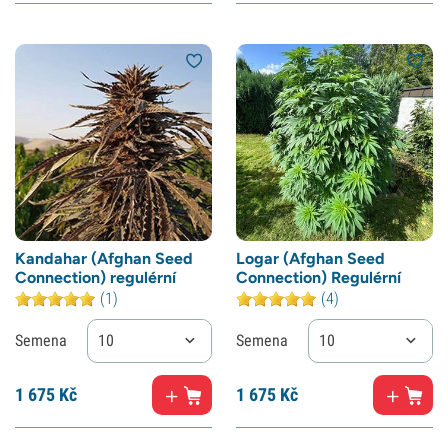
Kandahar (Afghan Seed
Logar (Afghan Seed
Connection) regulérní
Connection) Regulérní
(1)
(4)
Semena
10
Semena
10
1
675 Kč
1
675 Kč