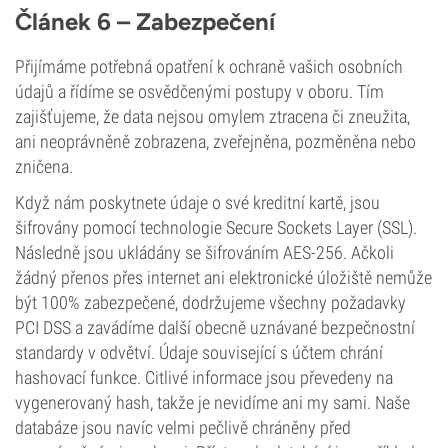
Článek 6 – Zabezpečení
Přijímáme potřebná opatření k ochraně vašich osobních
údajů a řídíme se osvědčenými postupy v oboru. Tím
zajišťujeme, že data nejsou omylem ztracena či zneužita,
ani neoprávněně zobrazena, zveřejněna, pozměněna nebo
zničena.
Když nám poskytnete údaje o své kreditní kartě, jsou
šifrovány pomocí technologie Secure Sockets Layer (SSL).
Následně jsou ukládány se šifrováním AES-256. Ačkoli
žádný přenos přes internet ani elektronické úložiště nemůže
být 100% zabezpečené, dodržujeme všechny požadavky
PCI DSS a zavádíme další obecně uznávané bezpečnostní
standardy v odvětví. Údaje související s účtem chrání
hashovací funkce. Citlivé informace jsou převedeny na
vygenerovaný hash, takže je nevidíme ani my sami. Naše
databáze jsou navíc velmi pečlivě chráněny před