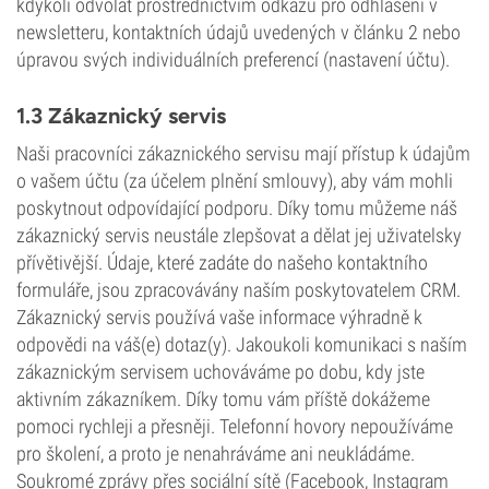
kdykoli odvolat prostřednictvím odkazu pro odhlášení v
newsletteru, kontaktních údajů uvedených v článku 2 nebo
úpravou svých individuálních preferencí (nastavení účtu).
1.3 Zákaznický servis
Naši pracovníci zákaznického servisu mají přístup k údajům
o vašem účtu (za účelem plnění smlouvy), aby vám mohli
poskytnout odpovídající podporu. Díky tomu můžeme náš
zákaznický servis neustále zlepšovat a dělat jej uživatelsky
přívětivější. Údaje, které zadáte do našeho kontaktního
formuláře, jsou zpracovávány naším poskytovatelem CRM.
Zákaznický servis používá vaše informace výhradně k
odpovědi na váš(e) dotaz(y). Jakoukoli komunikaci s naším
zákaznickým servisem uchováváme po dobu, kdy jste
aktivním zákazníkem. Díky tomu vám příště dokážeme
pomoci rychleji a přesněji. Telefonní hovory nepoužíváme
pro školení, a proto je nenahráváme ani neukládáme.
Soukromé zprávy přes sociální sítě (Facebook, Instagram