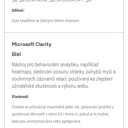
_ga; _ga_8S5967NCDW; _gat_UA-330934124-1; _gid
Sdílení:
Data nesdílíme se žádnými třetími stranami.
Microsoft Clarity
Účel
Nástroj pro behaviorální analytiku, například
heatmapy, sledování posunu stránky, pohybů myši a
souhrnných záznamů relací, používaný ke zlepšení
uživatelské zkušenosti a výkonu webu.
Vlastnosti:
Cookies se uchovávají maximálně jeden rok; zpracování probíhá u
společnosti Microsoft v rámci EU i mimo ni; pokud je to možné,
data jsou anonymizována nebo agregována.