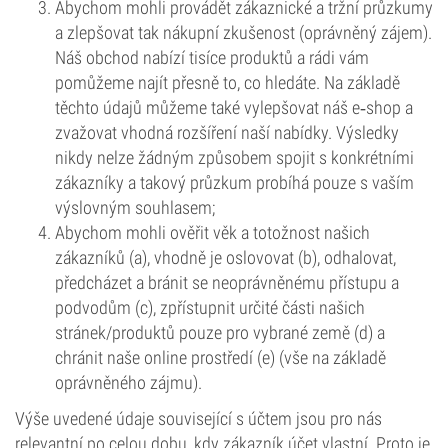
Abychom mohli provádět zákaznické a tržní průzkumy
a zlepšovat tak nákupní zkušenost (oprávněný zájem).
Náš obchod nabízí tisíce produktů a rádi vám
pomůžeme najít přesně to, co hledáte. Na základě
těchto údajů můžeme také vylepšovat náš e‑shop a
zvažovat vhodná rozšíření naší nabídky. Výsledky
nikdy nelze žádným způsobem spojit s konkrétními
zákazníky a takový průzkum probíhá pouze s vaším
výslovným souhlasem;
Abychom mohli ověřit věk a totožnost našich
zákazníků (a), vhodně je oslovovat (b), odhalovat,
předcházet a bránit se neoprávněnému přístupu a
podvodům (c), zpřístupnit určité části našich
stránek/produktů pouze pro vybrané země (d) a
chránit naše online prostředí (e) (vše na základě
oprávněného zájmu).
Výše uvedené údaje související s účtem jsou pro nás
relevantní po celou dobu, kdy zákazník účet vlastní. Proto je