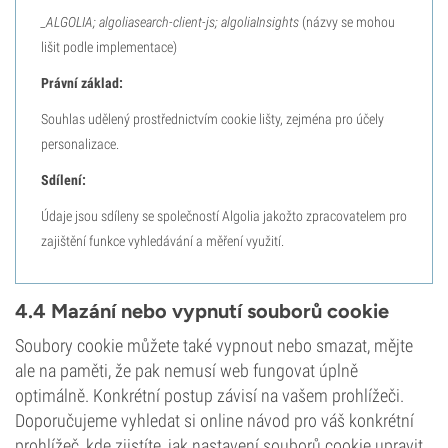
_ALGOLIA; algoliasearch-client-js; algoliaInsights
(názvy se mohou
lišit podle implementace)
Právní základ:
Souhlas udělený prostřednictvím cookie lišty, zejména pro účely
personalizace.
Sdílení:
Údaje jsou sdíleny se společností Algolia jakožto zpracovatelem pro
zajištění funkce vyhledávání a měření využití.
4.4 Mazání nebo vypnutí souborů cookie
Soubory cookie můžete také vypnout nebo smazat, mějte
ale na paměti, že pak nemusí web fungovat úplně
optimálně. Konkrétní postup závisí na vašem prohlížeči.
Doporučujeme vyhledat si online návod pro váš konkrétní
prohlížeč, kde zjistíte, jak nastavení souborů cookie upravit.