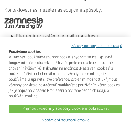
Kontaktovat nás můžete následujícími způsoby:
Elektronicky zasláním e-mailu na adresu:
info@zamnesia.com
Zásady ochrany osobních údajů
Telefonicky na čísle:
+31 (0)20 - 722 07 18
Používáme cookies
V Zamnesii používáme soubory cookie, abychom zajistili správné
Číslo v obchodním rejstříku: 54983045
fungování našich stránek, uložili vaše preference a lépe porozuměli
chování návštěvníků. Kliknutím na možnost „Nastavení cookies“ si
můžete přečíst podrobnosti o jednotlivých typech cookies, které
používáme, a upravit si své preference. Zvolením možnosti „Přijmout
všechny cookies a pokračovat“ souhlasíte s používáním všech cookies,
jak je popsáno v našem Prohlášení o ochraně osobních údajů a
používání cookies.
Získejte 10% slevu na svou první objednávku!
Přihlaste se k odběru našeho newsletteru a získejte
Přijmout všechny soubory cookie a pokračovat
jako první informace o nejnovějších novinkách a
exkluzivních nabídkách.
Nastavení souborů cookie