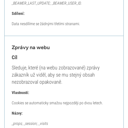
_BEAMER_LAST_UPDATE; _BEAMER_USER_ID.
Sdílení:
Data nesdílíme se žádnými třetími stranami.
Zprávy na webu
Cíl
Sleduje, které (na webu zobrazované) zprávy
zákazník už viděl, aby se mu stejný obsah
nezobrazoval opakovaně.
Vlastnosti:
Cookies se automaticky smažou nejpozději po dvou letech.
Názvy:
_props; _session; _visits