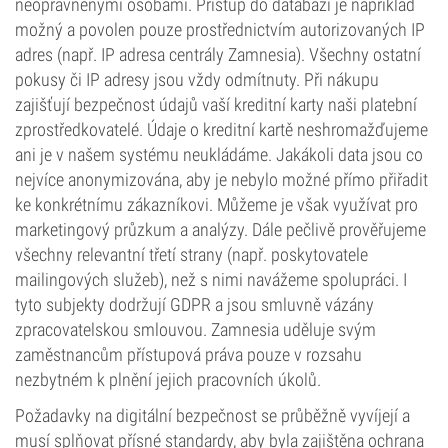
neoprávněnými osobami. Přístup do databází je například
možný a povolen pouze prostřednictvím autorizovaných IP
adres (např. IP adresa centrály Zamnesia). Všechny ostatní
pokusy či IP adresy jsou vždy odmítnuty. Při nákupu
zajišťují bezpečnost údajů vaší kreditní karty naši platební
zprostředkovatelé. Údaje o kreditní kartě neshromažďujeme
ani je v našem systému neukládáme. Jakákoli data jsou co
nejvíce anonymizována, aby je nebylo možné přímo přiřadit
ke konkrétnímu zákazníkovi. Můžeme je však využívat pro
marketingový průzkum a analýzy. Dále pečlivě prověřujeme
všechny relevantní třetí strany (např. poskytovatele
mailingových služeb), než s nimi navážeme spolupráci. I
tyto subjekty dodržují GDPR a jsou smluvně vázány
zpracovatelskou smlouvou. Zamnesia uděluje svým
zaměstnancům přístupová práva pouze v rozsahu
nezbytném k plnění jejich pracovních úkolů.
Požadavky na digitální bezpečnost se průběžně vyvíjejí a
musí splňovat přísné standardy, aby byla zajištěna ochrana