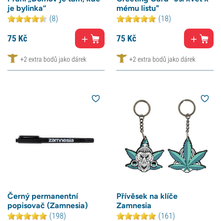
je bylinka“
mému listu"
(8)
(18)
75
Kč
75
Kč
+2 extra bodů jako dárek
+2 extra bodů jako dárek
Černý permanentní
Přívěsek na klíče
popisovač (Zamnesia)
Zamnesia
(198)
(161)