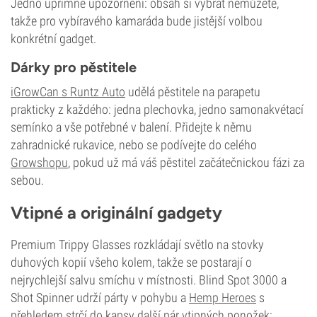
Jedno upřímné upozornění: obsah si vybrat nemůžete,
takže pro vybíravého kamaráda bude jistější volbou
konkrétní gadget.
Dárky pro pěstitele
iGrowCan s Runtz Auto
udělá pěstitele na parapetu
prakticky z každého: jedna plechovka, jedno samonakvétací
semínko a vše potřebné v balení. Přidejte k němu
zahradnické rukavice, nebo se podívejte do celého
Growshopu
, pokud už má váš pěstitel začátečnickou fázi za
sebou.
Vtipné a originální gadgety
Premium Trippy Glasses rozkládají světlo na stovky
duhových kopií všeho kolem, takže se postarají o
nejrychlejší salvu smíchu v místnosti. Blind Spot 3000 a
Shot Spinner udrží párty v pohybu a
Hemp Heroes
s
přehledem strčí do kapsy další pár vtipných ponožek: