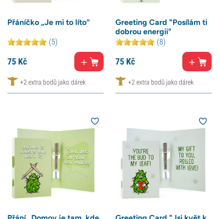
Přáníčko „Je mi to líto“
Greeting Card "Posílám ti
dobrou energii"
(5)
(8)
75
Kč
75
Kč
+2 extra bodů jako dárek
+2 extra bodů jako dárek
Přání „Domov je tam, kde
Greeting Card "Jsi květ k