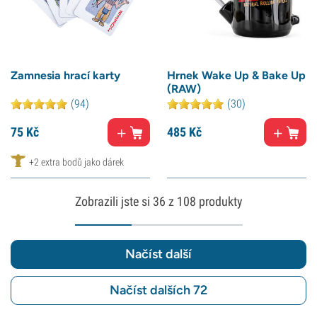
Zamnesia hrací karty
Hrnek Wake Up & Bake Up
(RAW)
(94)
(30)
75
Kč
485
Kč
+2 extra bodů jako dárek
Zobrazili jste si
36
z 108 produkty
Načíst další
Načíst dalších 72