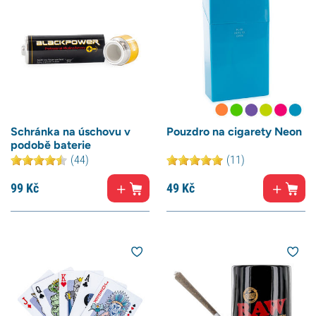
Schránka na úschovu v
Pouzdro na cigarety Neon
podobě baterie
(44)
(11)
99
Kč
49
Kč