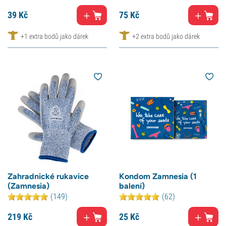
39
Kč
75
Kč
+1 extra bodů jako dárek
+2 extra bodů jako dárek
Zahradnické rukavice
Kondom Zamnesia (1
(Zamnesia)
balení)
(149)
(62)
219
Kč
25
Kč