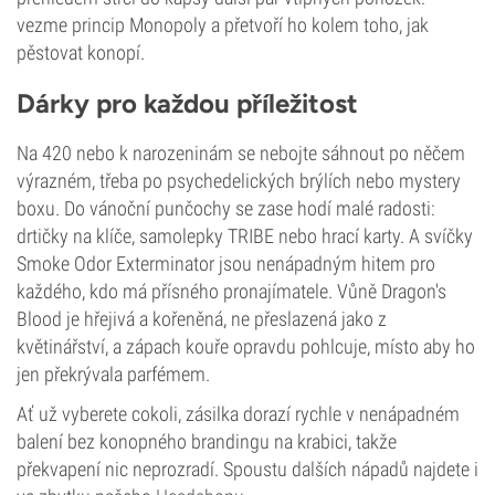
vezme princip Monopoly a přetvoří ho kolem toho, jak
pěstovat konopí.
Dárky pro každou příležitost
Na 420 nebo k narozeninám se nebojte sáhnout po něčem
výrazném, třeba po psychedelických brýlích nebo mystery
boxu. Do vánoční punčochy se zase hodí malé radosti:
drtičky na klíče, samolepky TRIBE nebo hrací karty. A svíčky
Smoke Odor Exterminator jsou nenápadným hitem pro
každého, kdo má přísného pronajímatele. Vůně Dragon's
Blood je hřejivá a kořeněná, ne přeslazená jako z
květinářství, a zápach kouře opravdu pohlcuje, místo aby ho
jen překrývala parfémem.
Ať už vyberete cokoli, zásilka dorazí rychle v nenápadném
balení bez konopného brandingu na krabici, takže
překvapení nic neprozradí. Spoustu dalších nápadů najdete i