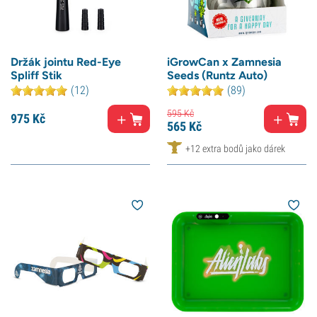
Držák jointu Red-Eye
iGrowCan x Zamnesia
Spliff Stik
Seeds (Runtz Auto)
(12)
(89)
595
Kč
975
Kč
565
Kč
+12 extra bodů jako dárek