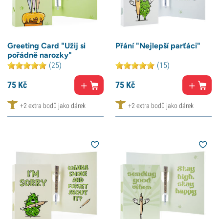
Greeting Card "Užij si
Přání "Nejlepší parťáci"
pořádně narozky"
(25)
(15)
75
Kč
75
Kč
+2 extra bodů jako dárek
+2 extra bodů jako dárek