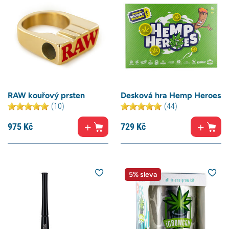
RAW kouřový prsten
Desková hra Hemp Heroes
(10)
(44)
975
Kč
729
Kč
5% sleva