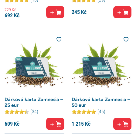
729
Kč
245
Kč
692
Kč
Dárková karta Zamnesia –
Dárková karta Zamnesia –
25 eur
50 eur
(34)
(46)
609
Kč
1 215
Kč