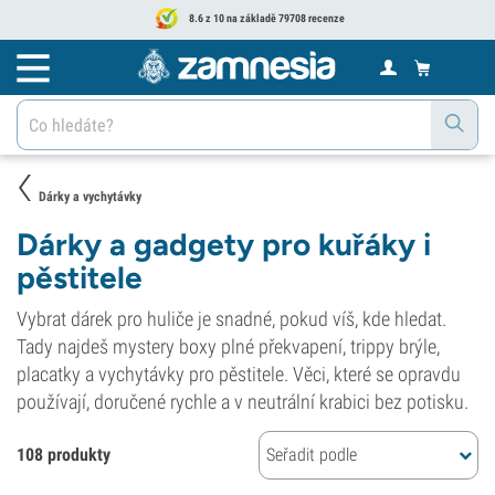
8.6 z 10 na základě 79708 recenze
Dárky a vychytávky
Dárky a gadgety pro kuřáky i
pěstitele
Vybrat dárek pro huliče je snadné, pokud víš, kde hledat.
Tady najdeš mystery boxy plné překvapení, trippy brýle,
placatky a vychytávky pro pěstitele. Věci, které se opravdu
používají, doručené rychle a v neutrální krabici bez potisku.
108 produkty
Seřadit podle