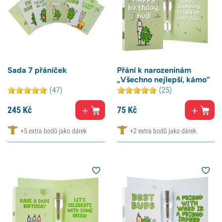
Sada 7 přáníček
Přání k narozeninám
„Všechno nejlepší, kámo“
(47)
(25)
245
Kč
75
Kč
+5 extra bodů jako dárek
+2 extra bodů jako dárek