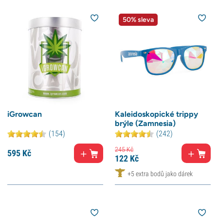
50% sleva
iGrowcan
Kaleidoskopické trippy
brýle (Zamnesia)
(154)
(242)
245
Kč
595
Kč
122
Kč
+5 extra bodů jako dárek