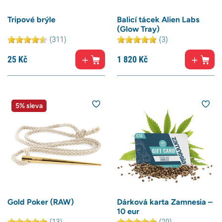
Tripové brýle
Balicí tácek Alien Labs
(Glow Tray)
(311)
(3)
25
Kč
1 820
Kč
5% sleva
Gold Poker (RAW)
Dárková karta Zamnesia –
10 eur
(13)
(29)