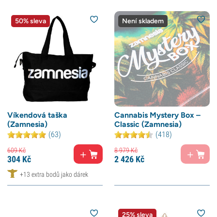
50% sleva
Není skladem
Víkendová taška
Cannabis Mystery Box –
(Zamnesia)
Classic (Zamnesia)
(63)
(418)
609
Kč
8 979
Kč
304
Kč
2 426
Kč
+13 extra bodů jako dárek
25% sleva