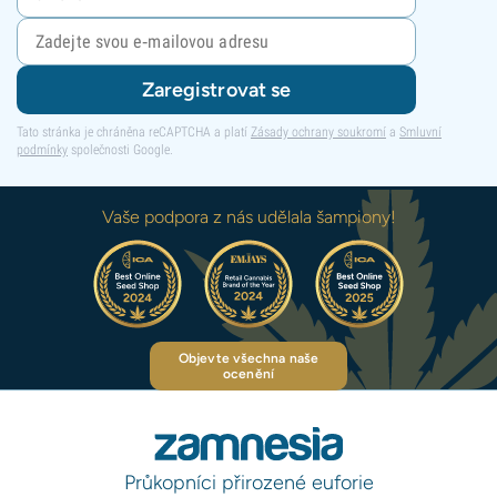
Zaregistrovat se
Tato stránka je chráněna reCAPTCHA a platí
Zásady ochrany soukromí
a
Smluvní
podmínky
společnosti Google.
Vaše podpora z nás udělala šampiony!
Objevte všechna naše
ocenění
Průkopníci přirozené euforie