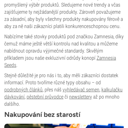
promyšlený výběr produktů. Sledujeme nové trendy a včas
zajišťujeme ty nejžádanější produkty. Zároveň považujeme
za zásadní, aby byly všechny produkty nakupovány férově a
aby za ně naši zákazníci platili konkurenceschopnou cenu.
Nabízíme také stovky produktů pod značkou Zamnesia, díky
čemuž máme ještě větší kontrolu nad kvalitou a můžeme
nabídnout opravdu výjimečné standardy. Skvělým
příkladem jsou naše exkluzivní odrůdy konopí
Zamnesia
Seeds
.
Stejně důležité je pro nás i to, aby měli zákazníci dostatek
informací. Proto tvoříme různé typy obsahu – od
podrobných článků
, přes náš
vyhledávač semen
,
kalkulačku
dávkování
,
pěstební průvodce
či
newslettery
až po mnoho
dalšího.
Nakupování bez starostí