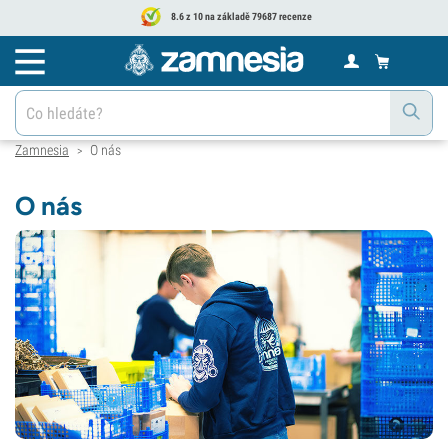
8.6 z 10 na základě 79687 recenze
Zamnesia
O nás
>
O nás