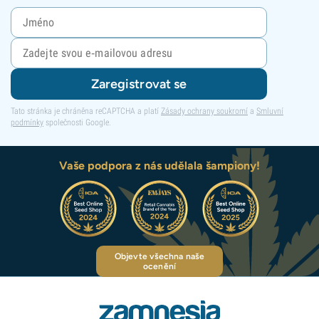
Zaregistrovat se
Tato stránka je chráněna reCAPTCHA a platí
Zásady ochrany soukromí
a
Smluvní
podmínky
společnosti Google.
Vaše podpora z nás udělala šampiony!
Objevte všechna naše
ocenění