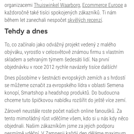
organizacemi
Thuiswinkel Waarborg
,
Ecommerce Europe
a
každoročně také tisíci spokojených zákazníků. Ti nám
během let zanechali nespočet
skvělých recenzí
.
Tehdy a dnes
To, co začínalo jako odvážný projekt vedený z malého
obýváku, vyrostlo v celosvětově známou firmu s vlastním
skladem a sehraným týmem šedesáti lidí. Na první
objednávku v roce 2012 rychle navázely tisíce dalších!
Dnes působíme v šestnácti evropských zemích a s hrdostí
se můžeme označit za evropského lídra v oblasti Semena
konopí, Smartshop a headshop produktů. Do budoucna
chceme tuto špičkovou nabídku rozšířit do ještě více zemí.
Zároveň neustále roste počet našich online fanoušků. Za
tento mimořádný růst vděčíme všem, kdo si u nás kdy něco
objednali. Našim zákazníkům jsme za jejich podporu
nesmírně vděční. V Zamnesii každý den děláme maximum