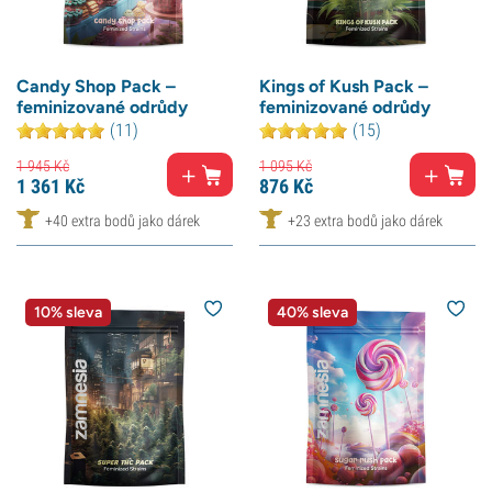
Candy Shop Pack –
Kings of Kush Pack –
feminizované odrůdy
feminizované odrůdy
(11)
(15)
1 945
Kč
1 095
Kč
1 361
Kč
876
Kč
+40 extra bodů jako dárek
+23 extra bodů jako dárek
10% sleva
40% sleva