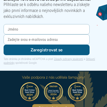
Přihlaste se k odběru našeho newsletteru a získejte
jako první informace o nejnovějších novinkách a
exkluzivních nabídkách.
Zaregistrovat se
Tato stránka je chráněna reCAPTCHA a platí
Zásady ochrany soukromí
a
Smluvní
podmínky
společnosti Google.
Vaše podpora z nás udělala šampiony!