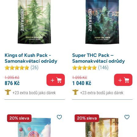
Kings of Kush Pack -
Super THC Pack –
Samonakvétací odrůdy
Samonakvétací odrůdy
(26)
(146)
1 095
Kč
1 095
Kč
876
Kč
1 040
Kč
+23 extra bodů jako dárek
+23 extra bodů jako dárek
20% sleva
20% sleva