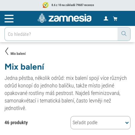
8.6 z 10 na základě 79687 recenze
Mix balení
Mix balení
Jedna pěstba, několik odrůd: mix balení spojí více různých
odrůd konopí do jednoho balíčku, takže místo jediné
opakované rostliny máš pestrost. Najdeš feminizovaná,
samonakvétací i tematická balení, často levněji než
jednotlivě.
46 produkty
Seřadit podle