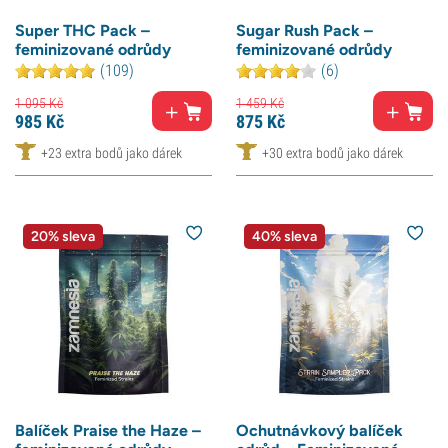
Super THC Pack –
Sugar Rush Pack –
feminizované odrůdy
feminizované odrůdy
(109)
(6)
1 095
Kč
1 459
Kč
985
Kč
875
Kč
+23 extra bodů jako dárek
+30 extra bodů jako dárek
20% sleva
40% sleva
Balíček Praise the Haze –
Ochutnávkový balíček