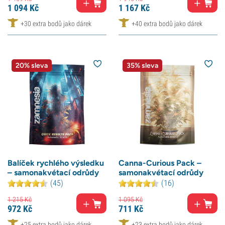
1 094
Kč
1 167
Kč
+30 extra bodů jako dárek
+40 extra bodů jako dárek
20% sleva
35% sleva
Balíček rychlého výsledku
Canna-Curious Pack –
– samonakvétací odrůdy
samonakvétací odrůdy
(45)
(16)
1 215
Kč
1 095
Kč
972
Kč
711
Kč
+25 extra bodů jako dárek
+23 extra bodů jako dárek