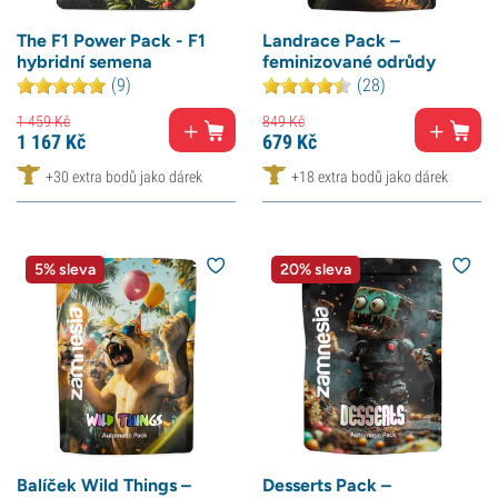
The F1 Power Pack - F1
Landrace Pack –
hybridní semena
feminizované odrůdy
(9)
(28)
1 459
Kč
849
Kč
1 167
Kč
679
Kč
+30 extra bodů jako dárek
+18 extra bodů jako dárek
5% sleva
20% sleva
Balíček Wild Things –
Desserts Pack –