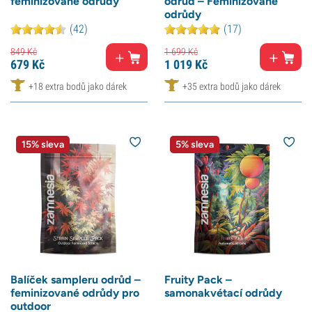
feminizované odrůdy
odrůd – Feminizované
odrůdy
(42)
(17)
849
Kč
1 699
Kč
679
Kč
1 019
Kč
+18 extra bodů jako dárek
+35 extra bodů jako dárek
15% sleva
5% sleva
Balíček sampleru odrůd –
Fruity Pack –
feminizované odrůdy pro
samonakvétací odrůdy
outdoor