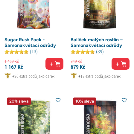
Sugar Rush Pack -
Balíček malých rostlin –
Samonakvétací odrůdy
Samonakvétací odrůdy
(13)
(39)
1 459
Kč
849
Kč
1 167
Kč
679
Kč
+30 extra bodů jako dárek
+18 extra bodů jako dárek
20% sleva
10% sleva