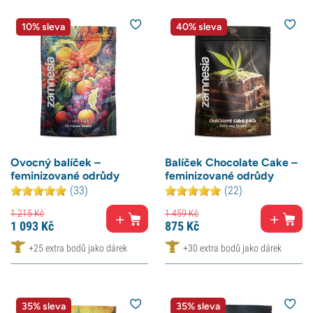
10% sleva
40% sleva
Ovocný balíček –
Balíček Chocolate Cake –
feminizované odrůdy
feminizované odrůdy
(33)
(22)
1 215
Kč
1 459
Kč
1 093
Kč
875
Kč
+25 extra bodů jako dárek
+30 extra bodů jako dárek
35% sleva
35% sleva