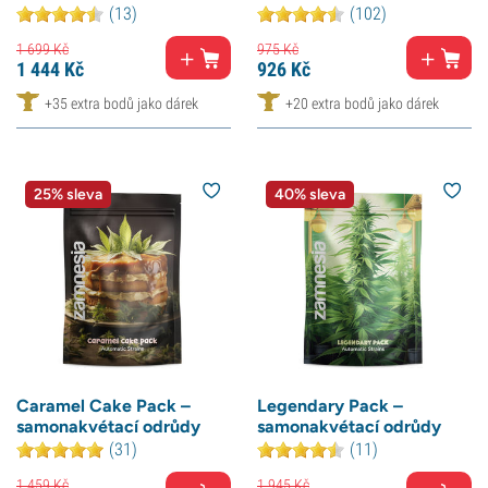
(13)
(102)
1 699
Kč
975
Kč
1 444
Kč
926
Kč
+35 extra bodů jako dárek
+20 extra bodů jako dárek
25% sleva
40% sleva
Caramel Cake Pack –
Legendary Pack –
samonakvétací odrůdy
samonakvétací odrůdy
(31)
(11)
1 459
Kč
1 945
Kč