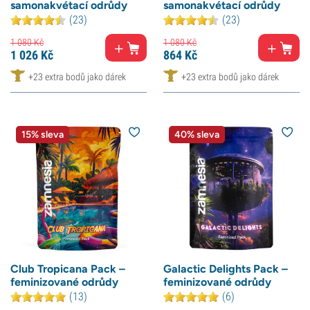
samonakvétací odrůdy
samonakvétací odrůdy
(23)
(23)
1 080
Kč
1 080
Kč
1 026
Kč
864
Kč
+23 extra bodů jako dárek
+23 extra bodů jako dárek
15% sleva
40% sleva
Club Tropicana Pack –
Galactic Delights Pack –
feminizované odrůdy
feminizované odrůdy
(13)
(6)