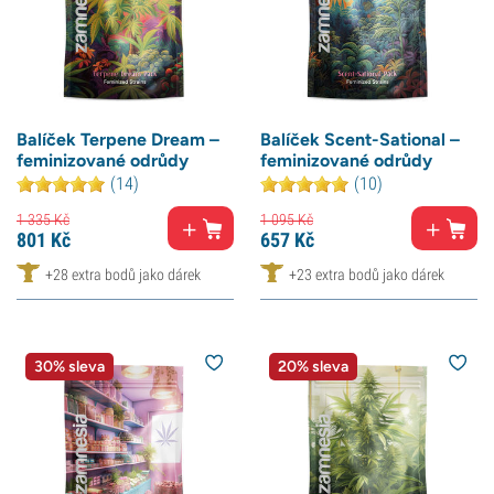
Balíček Terpene Dream –
Balíček Scent-Sational –
feminizované odrůdy
feminizované odrůdy
(14)
(10)
1 335
Kč
1 095
Kč
801
Kč
657
Kč
+28 extra bodů jako dárek
+23 extra bodů jako dárek
30% sleva
20% sleva