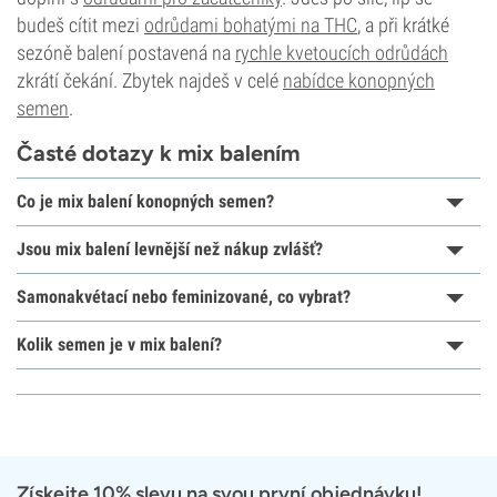
budeš cítit mezi
odrůdami bohatými na THC
, a při krátké
sezóně balení postavená na
rychle kvetoucích odrůdách
zkrátí čekání. Zbytek najdeš v celé
nabídce konopných
semen
.
Časté dotazy k mix balením
Co je mix balení konopných semen?
Jsou mix balení levnější než nákup zvlášť?
Samonakvétací nebo feminizované, co vybrat?
Kolik semen je v mix balení?
Získejte 10% slevu na svou první objednávku!