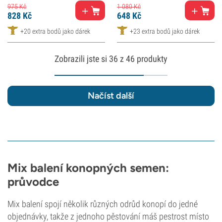
975
Kč
1 080
Kč
828
Kč
648
Kč
+20 extra bodů jako dárek
+23 extra bodů jako dárek
Zobrazili jste si
36
z 46 produkty
Načíst další
Mix balení konopných semen:
průvodce
Mix balení spojí několik různých odrůd konopí do jedné
objednávky, takže z jednoho pěstování máš pestrost místo