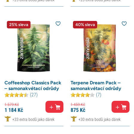
25% sleva
40% sleva
Coffeeshop Classics Pack
Terpene Dream Pack –
– samonakvétací odrůdy
samonakvétací odrůdy
(27)
(7)
1 579
Kč
1 459
Kč
1 184
Kč
875
Kč
+33 extra bodů jako dárek
+30 extra bodů jako dárek