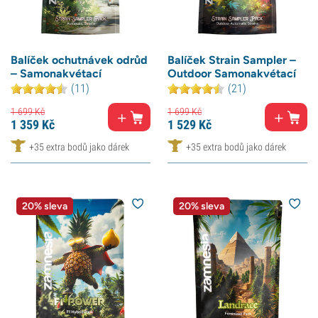
Balíček ochutnávek odrůd
Balíček Strain Sampler –
– Samonakvétací
Outdoor Samonakvétací
(11)
(21)
1 699
Kč
1 699
Kč
1 359
Kč
1 529
Kč
+35 extra bodů jako dárek
+35 extra bodů jako dárek
20% sleva
20% sleva