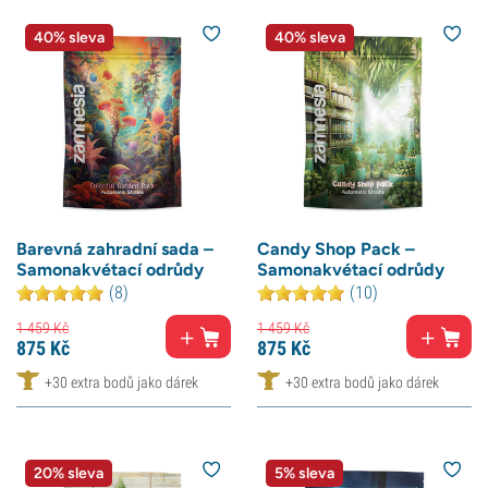
40% sleva
40% sleva
Barevná zahradní sada –
Candy Shop Pack –
Samonakvétací odrůdy
Samonakvétací odrůdy
(8)
(10)
1 459
Kč
1 459
Kč
875
Kč
875
Kč
+30 extra bodů jako dárek
+30 extra bodů jako dárek
20% sleva
5% sleva