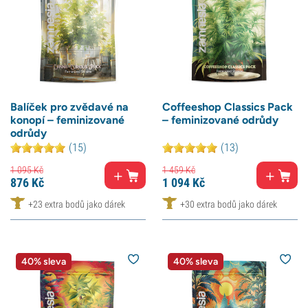
Balíček pro zvědavé na
Coffeeshop Classics Pack
konopí – feminizované
– feminizované odrůdy
odrůdy
(15)
(13)
1 095
Kč
1 459
Kč
876
Kč
1 094
Kč
+23 extra bodů jako dárek
+30 extra bodů jako dárek
40% sleva
40% sleva