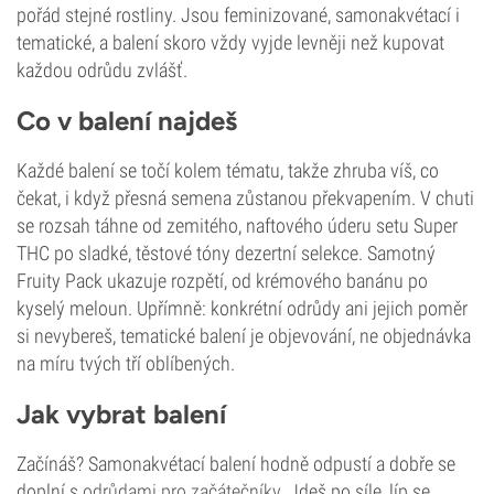
pořád stejné rostliny. Jsou feminizované, samonakvétací i
tematické, a balení skoro vždy vyjde levněji než kupovat
každou odrůdu zvlášť.
Co v balení najdeš
Každé balení se točí kolem tématu, takže zhruba víš, co
čekat, i když přesná semena zůstanou překvapením. V chuti
se rozsah táhne od zemitého, naftového úderu setu Super
THC po sladké, těstové tóny dezertní selekce. Samotný
Fruity Pack ukazuje rozpětí, od krémového banánu po
kyselý meloun. Upřímně: konkrétní odrůdy ani jejich poměr
si nevybereš, tematické balení je objevování, ne objednávka
na míru tvých tří oblíbených.
Jak vybrat balení
Začínáš? Samonakvétací balení hodně odpustí a dobře se
doplní s
odrůdami pro začátečníky
. Jdeš po síle, líp se