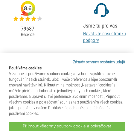
8.6
Jsme tu pro vás
79687
Navštivte naši stránku
Recenze
podpory
Zásady ochrany osobních údajů
Používáme cookies
V Zamnesii používáme soubory cookie, abychom zajistili správné
fungování našich stránek, uložili vaše preference a lépe porozuměli
chování návštěvníků. Kliknutím na možnost „Nastavení cookies“ si
můžete přečíst podrobnosti o jednotlivých typech cookies, které
používáme, a upravit si své preference. Zvolením možnosti „Přijmout
všechny cookies a pokračovat“ souhlasíte s používáním všech cookies,
jak je popsáno v našem Prohlášení o ochraně osobních údajů a
používání cookies.
Přijmout všechny soubory cookie a pokračovat
* Semena se prodávají jako sběratelské předměty. Klíčení semen je v mnoha zemích nezákonné. Před
nákupem se dobře informujte. Zakoupením potvrzujete, že jste dosáhli plnoletosti dle zákonů země, kde