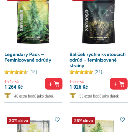
Legendary Pack –
Balíček rychle kvetoucích
Feminizované odrůdy
odrůd – feminizované
strainy
(18)
(31)
1 945
Kč
1 579
Kč
1 264
Kč
1 026
Kč
+40 extra bodů jako dárek
+33 extra bodů jako dárek
20% sleva
25% sleva