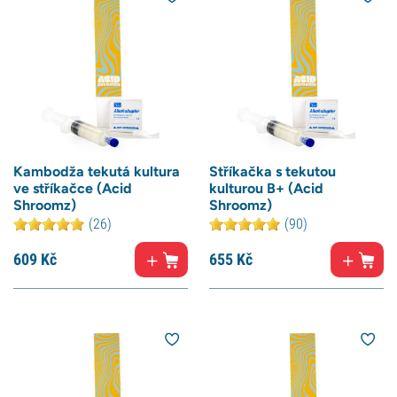
Kambodža tekutá kultura
Stříkačka s tekutou
ve stříkačce (Acid
kulturou B+ (Acid
Shroomz)
Shroomz)
(26)
(90)
609
Kč
655
Kč