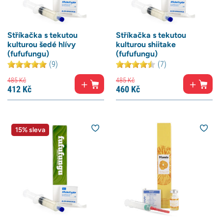
Stříkačka s tekutou
Stříkačka s tekutou
kulturou šedé hlívy
kulturou shiitake
(fufufungu)
(fufufungu)
(9)
(7)
485
Kč
485
Kč
412
Kč
460
Kč
15% sleva