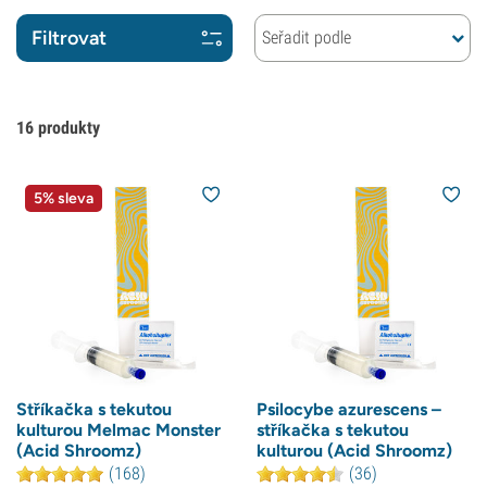
Filtrovat
Seřadit podle
16
produkty
5% sleva
Stříkačka s tekutou
Psilocybe azurescens –
kulturou Melmac Monster
stříkačka s tekutou
(Acid Shroomz)
kulturou (Acid Shroomz)
(168)
(36)