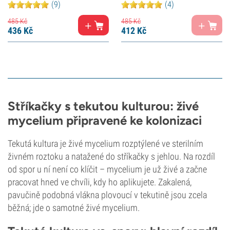
(9)
(4)
485
Kč
485
Kč
436
Kč
412
Kč
Stříkačky s tekutou kulturou: živé
mycelium připravené ke kolonizaci
Tekutá kultura je živé mycelium rozptýlené ve sterilním
živném roztoku a natažené do stříkačky s jehlou. Na rozdíl
od spor u ní není co klíčit – mycelium je už živé a začne
pracovat hned ve chvíli, kdy ho aplikujete. Zakalená,
pavučině podobná vlákna plovoucí v tekutině jsou zcela
běžná; jde o samotné živé mycelium.