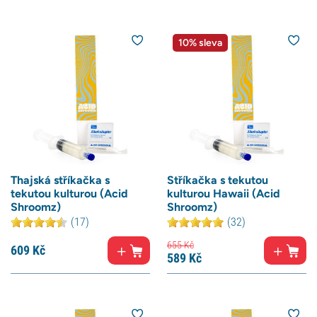
10% sleva
Thajská stříkačka s
Stříkačka s tekutou
tekutou kulturou (Acid
kulturou Hawaii (Acid
Shroomz)
Shroomz)
(17)
(32)
655
Kč
609
Kč
589
Kč