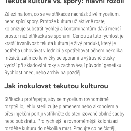
Tekutá kultura vs. spory: hlavní rozdíl
Záleží na tom, co se ve stříkačce nachází: živé mycelium,
nebo spící spory. Protože kultura už aktivně roste,
kolonizuje substrát rychleji a kontaminantům dává menší
prostor než
stříkačka se sporami
. Cenou za tuto rychlost je
kratší trvanlivost: tekutá kultura je živý produkt, který je
potřeba uchovávat v lednici a spotřebovat během několika
měsíců, zatímco
lahvičky se sporami
a
výtrusné otisky
vydrží při skladování roky a zachovávají původní genetiku.
Rychlost hned, nebo archiv na později.
Jak inokulovat tekutou kulturou
Stříkačku protřepejte, aby se mycelium rovnoměrně
rozptýlilo, jehlu sterilizujte plamenem nebo alkoholem a
přes injekční port ji vstříkněte do sterilizované obilné sadby
nebo substrátu. Pro rychlejší a rovnoměrnější kolonizaci
rozdělte kulturu do několika míst. Pracujte co nejčistěji,