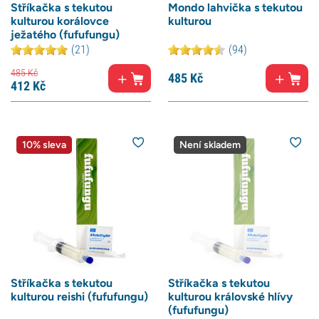
Stříkačka s tekutou
Mondo lahvička s tekutou
kulturou korálovce
kulturou
ježatého (fufufungu)
(21)
(94)
485
Kč
485
Kč
412
Kč
10% sleva
Není skladem
Stříkačka s tekutou
Stříkačka s tekutou
kulturou reishi (fufufungu)
kulturou královské hlívy
(fufufungu)