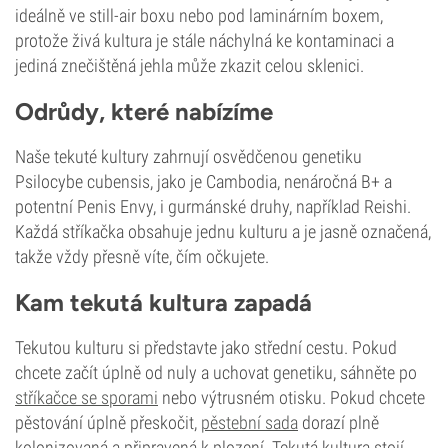
ideálně ve still-air boxu nebo pod laminárním boxem,
protože živá kultura je stále náchylná ke kontaminaci a
jediná znečištěná jehla může zkazit celou sklenici.
Odrůdy, které nabízíme
Naše tekuté kultury zahrnují osvědčenou genetiku
Psilocybe cubensis, jako je Cambodia, nenáročná B+ a
potentní Penis Envy, i gurmánské druhy, například Reishi.
Každá stříkačka obsahuje jednu kulturu a je jasně označená,
takže vždy přesně víte, čím očkujete.
Kam tekutá kultura zapadá
Tekutou kulturu si představte jako střední cestu. Pokud
chcete začít úplně od nuly a uchovat genetiku, sáhněte po
stříkačce se sporami
nebo výtrusném otisku. Pokud chcete
pěstování úplně přeskočit,
pěstební sada
dorazí plně
kolonizovaná a připravená k plození. Tekutá kultura stojí