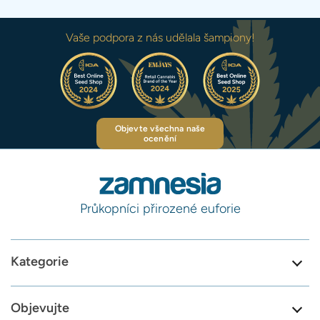
Vaše podpora z nás udělala šampiony!
Objevte všechna naše
ocenění
Průkopníci přirozené euforie
Kategorie
Objevujte