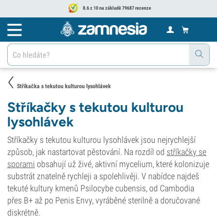
8.6 z 10 na základě 79687 recenze
Stříkačka s tekutou kulturou lysohlávek
Stříkačky s tekutou kulturou
lysohlávek
Stříkačky s tekutou kulturou lysohlávek jsou nejrychlejší
způsob, jak nastartovat pěstování. Na rozdíl od
stříkačky se
sporami
obsahují už živé, aktivní mycelium, které kolonizuje
substrát znatelně rychleji a spolehlivěji. V nabídce najdeš
tekuté kultury kmenů Psilocybe cubensis, od Cambodia
přes B+ až po Penis Envy, vyráběné sterilně a doručované
diskrétně.