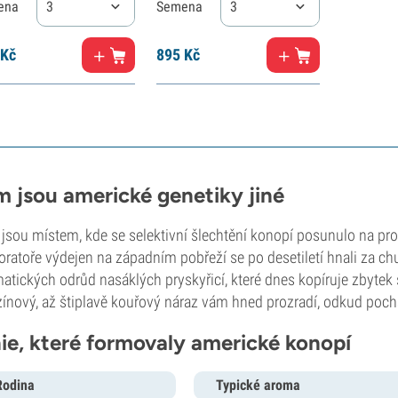
ena
3
Semena
3
Kč
895
Kč
m jsou americké genetiky jiné
jsou místem, kde se selektivní šlechtění konopí posunulo na prof
boratoře výdejen na západním pobřeží se po desetiletí hnali za ch
atických odrůd nasáklých pryskyřicí, které dnes kopíruje zbytek s
ínový, až štiplavě kouřový náraz vám hned prozradí, odkud poch
nie, které formovaly americké konopí
Rodina
Typické aroma