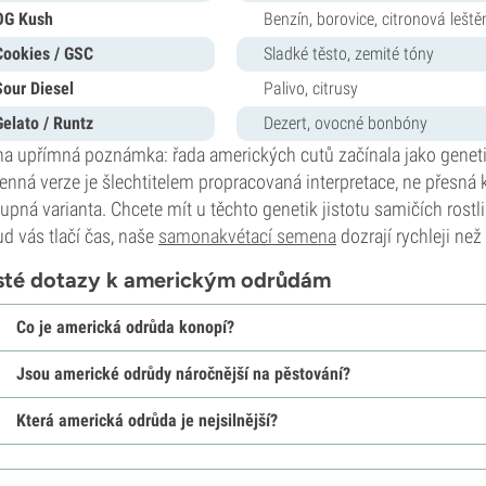
OG Kush
Benzín, borovice, citronová lešt
Cookies / GSC
Sladké těsto, zemité tóny
Sour Diesel
Palivo, citrusy
Gelato / Runtz
Dezert, ovocné bonbóny
a upřímná poznámka: řada amerických cutů začínala jako geneti
nná verze je šlechtitelem propracovaná interpretace, ne přesná kop
upná varianta. Chcete mít u těchto genetik jistotu samičích rostl
d vás tlačí čas, naše
samonakvétací semena
dozrají rychleji ne
sté dotazy k americkým odrůdám
Co je americká odrůda konopí?
Jsou americké odrůdy náročnější na pěstování?
Která americká odrůda je nejsilnější?