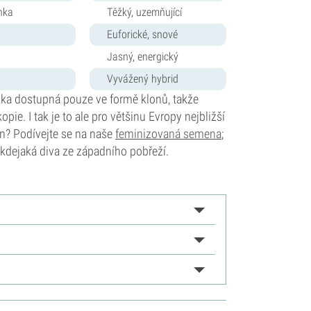
ěnka
Těžký, uzemňující
Euforické, snové
Jasný, energický
Vyvážený hybrid
ka dostupná pouze ve formě klonů, takže
ie. I tak je to ale pro většinu Evropy nejbližší
in? Podívejte se na naše
feminizovaná semena
;
ž kdejaká diva ze západního pobřeží.