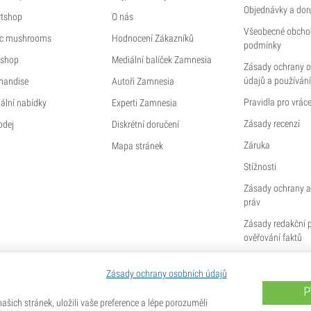
Objednávky a dor
tshop
O nás
Všeobecné obcho
c mushrooms
Hodnocení Zákazníků
podmínky
shop
Mediální balíček Zamnesia
Zásady ochrany 
údajů a používání
handise
Autoři Zamnesia
Pravidla pro vráce
ální nabídky
Experti Zamnesia
Zásady recenzí
odej
Diskrétní doručení
Záruka
Mapa stránek
Stížnosti
Zásady ochrany a
práv
Zásady redakční 
ověřování faktů
Zásady ochrany osobních údajů
P
šich stránek, uložili vaše preference a lépe porozuměli