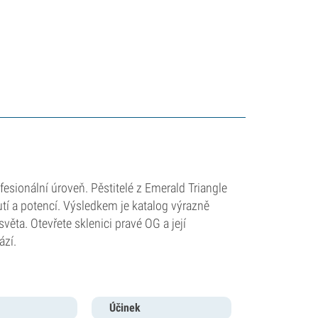
esionální úroveň. Pěstitelé z Emerald Triangle
utí a potencí. Výsledkem je katalog výrazně
věta. Otevřete sklenici pravé OG a její
ází.
Účinek