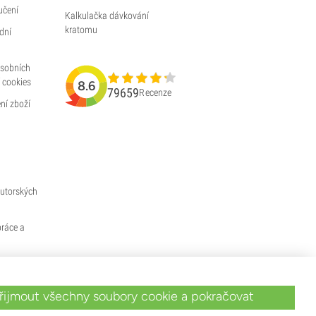
učení
Kalkulačka dávkování
kratomu
dní
osobních
 cookies
8.6
79659
Recenze
ní zboží
utorských
práce a
řijmout všechny soubory cookie a pokračovat