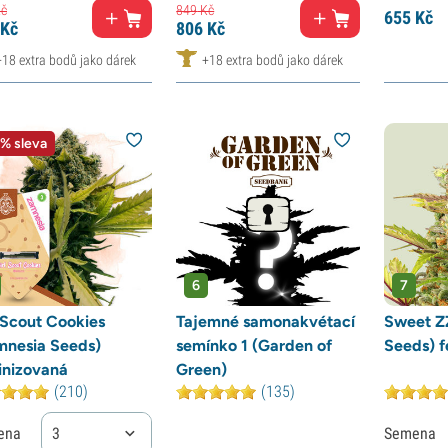
č
849
Kč
655
Kč
Kč
806
Kč
+18 extra bodů jako dárek
+18 extra bodů jako dárek
% sleva
6
7
 Scout Cookies
Tajemné samonakvétací
Sweet Z
mnesia Seeds)
semínko 1 (Garden of
Seeds) 
inizovaná
Green)
(210)
(135)
ena
3
Semena