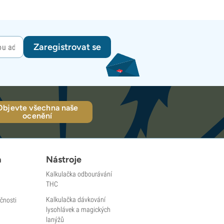
Zaregistrovat se
Objevte všechna naše
ocenění
a
Nástroje
Kalkulačka odbourávání
THC
Kalkulačka dávkování
čnosti
lysohlávek a magických
lanýžů