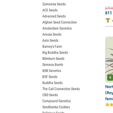
Zamnesia Seeds
Semena Granddaddy Purple
679
K
ACE Seeds
Semena OG Kush
611
Advanced Seeds
Semena Blue Dream
Afghan Seed Connection
Semena Lemon Haze
Amsterdam Genetics
Semena Bruce Banner
Anesia Seeds
Semena Gelato
Auto Seeds
Semena Sour Diesel
Barney's Farm
Semena Jack Herer
Big Buddha Seeds
Semena Girl Scout Cookies (GSC)
Blimburn Seeds
Semena Wedding Cake
Semena Bomb
Semena Zkittlez
BSB Genetics
Semena Pineapple Express
BSF Seeds
Semena Chemdawg
9
Buddha Seeds
Semena Hindu Kush
Nor
The Cali Connection Seeds
Semena Mimosa
(Ro
CBD Seeds
fem
Compound Genetics
Seedbanka Cookies
Delicious Seeds