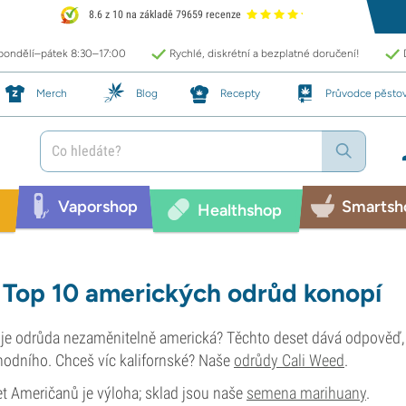
8.6 z 10 na základě 79659 recenze
 pondělí–pátek 8:30–17:00
Rychlé, diskrétní a bezplatné doručení!
Merch
Blog
Recepty
Průvodce pěsto
Vaporshop
Smartsh
Healthshop
Top 10 amerických odrůd konopí
je odrůda nezaměnitelně americká? Těchto deset dává odpověď, 
odního. Chceš víc kalifornské? Naše
odrůdy Cali Weed
.
t Američanů je výloha; sklad jsou naše
semena marihuany
.