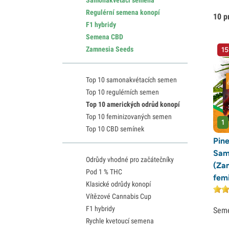
Regulérní semena konopí
10 p
F1 hybridy
Semena CBD
Zamnesia Seeds
15
Top 10 samonakvétacích semen
Top 10 regulérních semen
Top 10 amerických odrůd konopí
Top 10 feminizovaných semen
1
Top 10 CBD semínek
Pine
Sam
Odrůdy vhodné pro začátečníky
(Za
Pod 1 % THC
fem
Klasické odrůdy konopí
Vítězové Cannabis Cup
F1 hybridy
Sem
Rychle kvetoucí semena