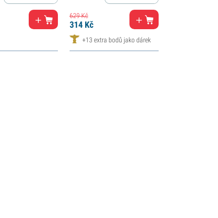
629
Kč
314
Kč
+13 extra bodů jako dárek