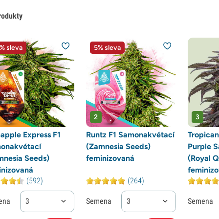
rodukty
% sleva
5% sleva
2
3
apple Express F1
Runtz F1 Samonakvétací
Tropican
onakvétací
(Zamnesia Seeds)
Purple 
mnesia Seeds)
feminizovaná
(Royal 
inizovaná
feminiz
(592)
(264)
ena
3
Semena
3
Semena