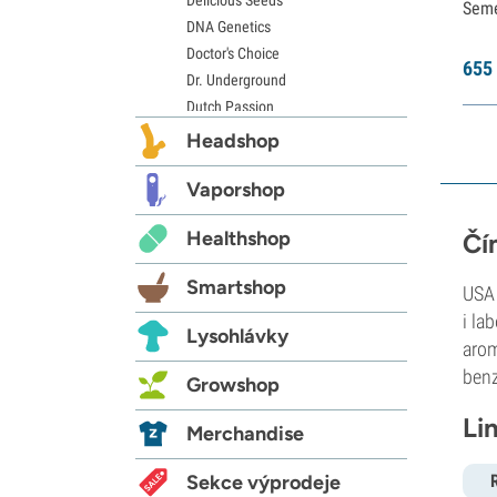
Sem
DNA Genetics
Doctor's Choice
655
Dr. Underground
Dutch Passion
Elite Seeds
Headshop
Eva Seeds
Exotic Seed
Vaporshop
Expert Seeds
Healthshop
Čí
FastBuds
Female Seeds
Smartshop
USA 
French Touch Seeds
i la
Garden of Green
Lysohlávky
GeneSeeds
arom
Genehtik Seeds
benz
Growshop
G13 Labs
Li
Grass-O-Matic
Merchandise
Greenhouse Seeds
Growers Choice
Sekce výprodeje