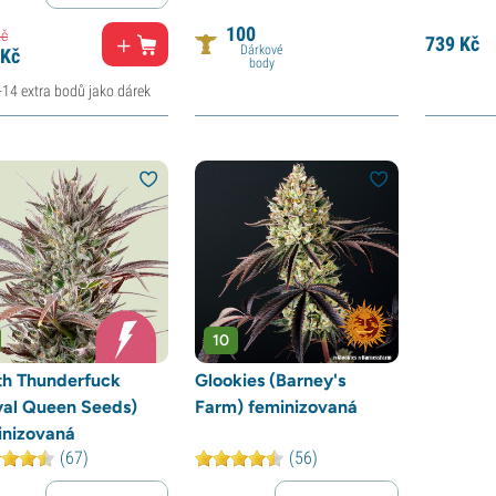
100
č
739
Kč
Dárkové
Kč
body
+14 extra bodů jako dárek
10
th Thunderfuck
Glookies (Barney's
yal Queen Seeds)
Farm) feminizovaná
inizovaná
(67)
(56)