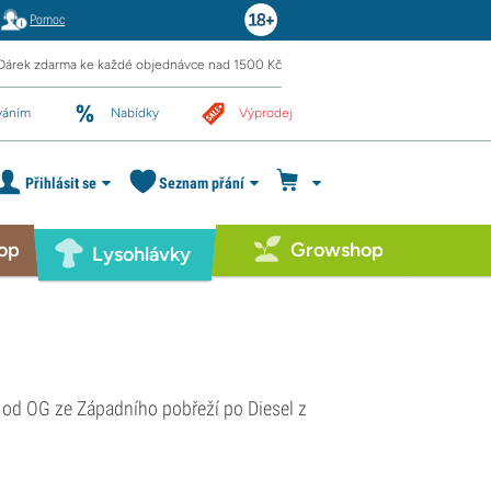
Pomoc
Dárek zdarma ke každé objednávce nad 1500 Kč
váním
Nabídky
Výprodej
Přihlásit se
Seznam přání
op
Growshop
Lysohlávky
od OG ze Západního pobřeží po Diesel z