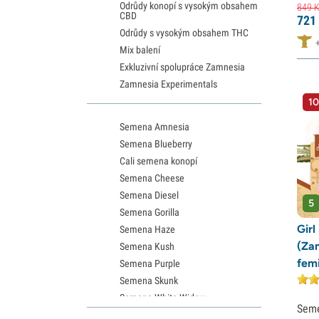
Odrůdy konopí s vysokým obsahem
849
K
CBD
721
Odrůdy s vysokým obsahem THC
Mix balení
Exkluzivní spolupráce Zamnesia
Zamnesia Experimentals
10
Semena Amnesia
Semena Blueberry
Cali semena konopí
Semena Cheese
Semena Diesel
5
Semena Gorilla
Girl
Semena Haze
(Za
Semena Kush
fem
Semena Purple
Semena Skunk
Semena White Widow
Sem
Semena Northern Lights