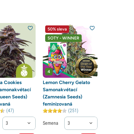
50% sleva
SOTY - WINNER
4
a Cookies
Lemon Cherry Gelato
Samonakvétací
Samonakvétací
Queen Seeds)
(Zamnesia Seeds)
ovaná
feminizovaná
(47)
(251)
3
Semena
3