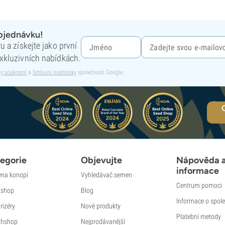
objednávku!
 a získejte jako první
xkluzivních nabídkách.
y soukromí
a
Smluvní podmínky
společnosti Google.
egorie
Objevujte
Nápověda 
informace
na konopí
Vyhledávač semen
Centrum pomoci
shop
Blog
Informace o spole
rizéry
Nové produkty
Platební metody
thshop
Nejprodávanější