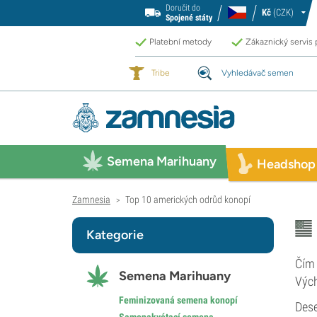
Doručit do
Kč
(CZK)
Spojené státy
Platební metody
Zákaznický servis
Tribe
Vyhledávač semen
Semena Marihuany
Headshop
Zamnesia
Top 10 amerických odrůd konopí
>
Kategorie
Čím 
Semena Marihuany
Vých
Feminizovaná semena konopí
Dese
Samonakvétací semena