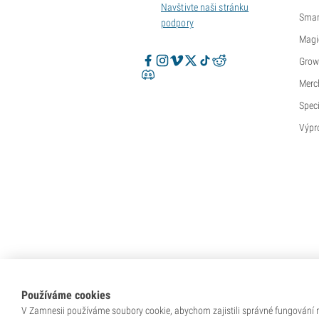
Navštivte naši stránku
Sweet Seeds
Smar
podpory
TICAL
Magi
T.H. Seeds
Grow
Top Tao Seeds
Merc
Vision Seeds
VIP Seeds
Speci
White Label
Výpr
World of Seeds
Seed Banks
Používáme cookies
V Zamnesii používáme soubory cookie, abychom zajistili správné fungování na