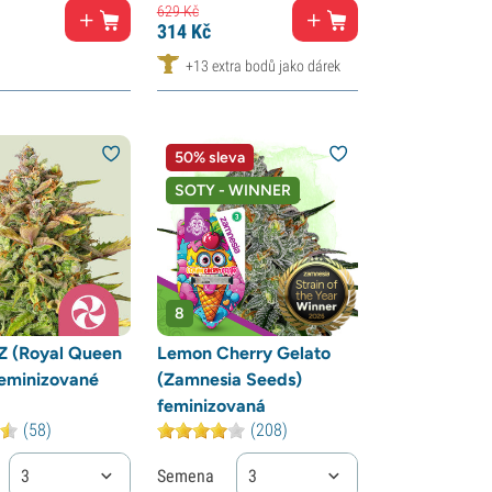
629
Kč
314
Kč
+13 extra bodů jako dárek
50% sleva
SOTY - WINNER
8
Z (Royal Queen
Lemon Cherry Gelato
feminizované
(Zamnesia Seeds)
feminizovaná
(58)
(208)
3
Semena
3