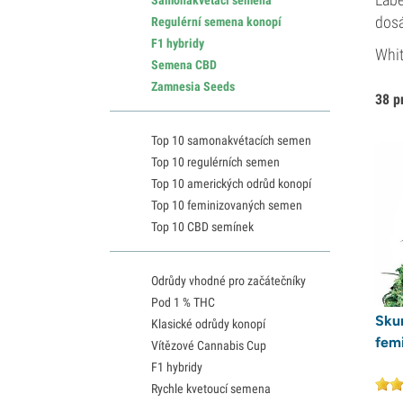
dosá
Regulérní semena konopí
F1 hybridy
Whit
Semena CBD
Zamnesia Seeds
38 p
Top 10 samonakvétacích semen
Top 10 regulérních semen
Top 10 amerických odrůd konopí
Top 10 feminizovaných semen
Top 10 CBD semínek
Odrůdy vhodné pro začátečníky
Pod 1 % THC
Skun
Klasické odrůdy konopí
fem
Vítězové Cannabis Cup
F1 hybridy
Rychle kvetoucí semena