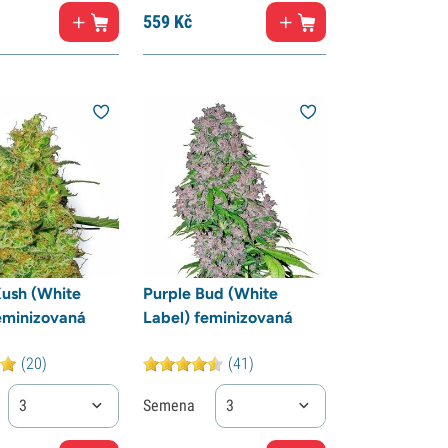
559
Kč
ush (White
Purple Bud (White
eminizovaná
Label) feminizovaná
(20)
(41)
3
Semena
3