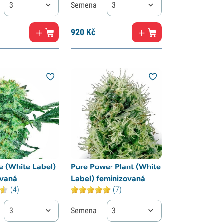
3
Semena
3
920
Kč
e (White Label)
Pure Power Plant (White
ovaná
Label) feminizovaná
(4)
(7)
3
Semena
3