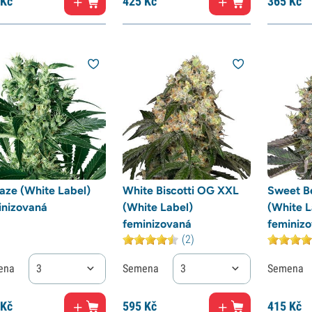
Kč
425
Kč
365
Kč
aze (White Label)
White Biscotti OG XXL
Sweet B
inizovaná
(White Label)
(White L
feminizovaná
feminiz
(2)
ena
3
Semena
3
Semena
Kč
595
Kč
415
Kč