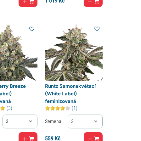
1
019 Kč
erry Breeze
Runtz Samonakvétací
abel)
(White Label)
ovaná
feminizovaná
(3)
(1)
3
Semena
3
559
Kč