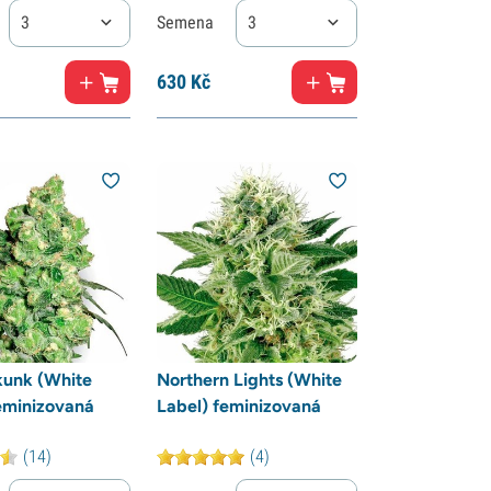
3
Semena
3
630
Kč
kunk (White
Northern Lights (White
eminizovaná
Label) feminizovaná
(14)
(4)