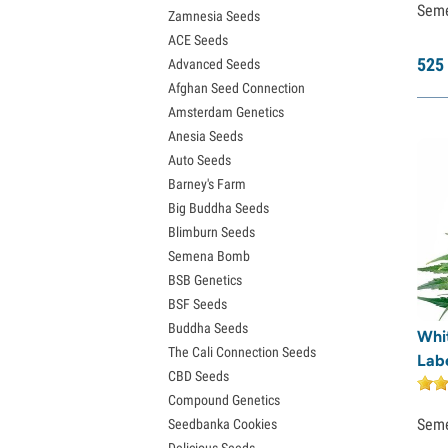
Sem
Zamnesia Seeds
Semena Granddaddy Purple
ACE Seeds
Semena OG Kush
525
Advanced Seeds
Semena Blue Dream
Afghan Seed Connection
Semena Lemon Haze
Amsterdam Genetics
Semena Bruce Banner
Anesia Seeds
Semena Gelato
Auto Seeds
Semena Sour Diesel
Barney's Farm
Semena Jack Herer
Big Buddha Seeds
Semena Girl Scout Cookies (GSC)
Blimburn Seeds
Semena Wedding Cake
Semena Bomb
Semena Zkittlez
BSB Genetics
Semena Pineapple Express
BSF Seeds
Semena Chemdawg
Buddha Seeds
Semena Hindu Kush
Whi
The Cali Connection Seeds
Semena Mimosa
Lab
CBD Seeds
Compound Genetics
Sem
Seedbanka Cookies
Delicious Seeds