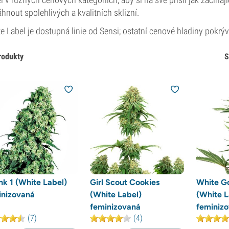
hnout spolehlivých a kvalitních sklizní.
e Label je dostupná linie od Sensi; ostatní cenové hladiny pokrý
rodukty
S
k 1 (White Label)
Girl Scout Cookies
White Go
inizovaná
(White Label)
(White L
feminizovaná
feminiz
(7)
(4)