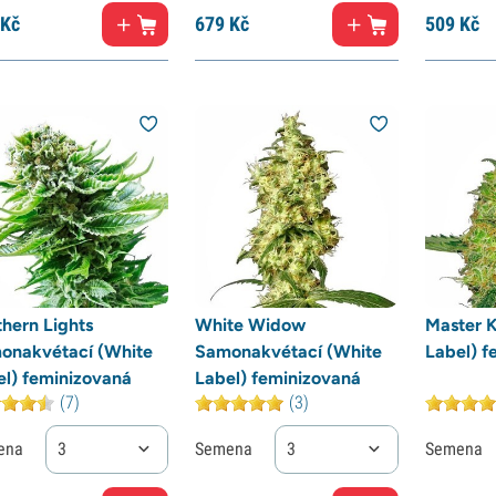
Kč
679
Kč
509
Kč
hern Lights
White Widow
Master K
onakvétací (White
Samonakvétací (White
Label) f
el) feminizovaná
Label) feminizovaná
(7)
(3)
ena
3
Semena
3
Semena