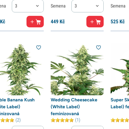
ena
3
Semena
3
Semena
Kč
449
Kč
525
Kč
ble Banana Kush
Wedding Cheesecake
Super S
ite Label)
(White Label)
Label) f
inizovaná
feminizovaná
(2)
(1)