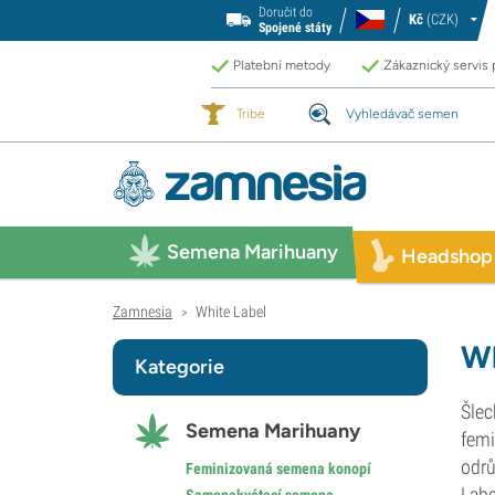
Doručit do
Kč
(CZK)
Spojené státy
Platební metody
Zákaznický servis
Tribe
Vyhledávač semen
Semena Marihuany
Headshop
Zamnesia
White Label
>
Wh
Kategorie
Šlec
Semena Marihuany
femi
odrů
Feminizovaná semena konopí
Labe
Samonakvétací semena