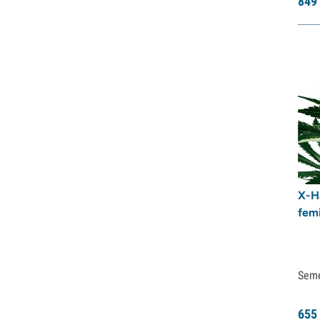
849
Sweet Seeds
TICAL
T.H. Seeds
Top Tao Seeds
Vision Seeds
VIP Seeds
White Label
World of Seeds
Seed Banks
X-H
fem
Sem
655