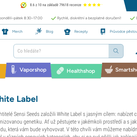
8.6 z 10 na základě 79618 recenze
 pondělí–pátek 8:30–17:00
Rychlé, diskrétní a bezplatné doručení!
Merch
Blog
Recepty
Průvodce pěsto
Vaporshop
Smartsh
Healthshop
ite Label
htitelé Sensi Seeds založili White Label s jasným cílem: nabízet 
nizovanou genetiku. Ať už pěstujete v jakémkoli prostředí a s j
du, která vám bude vyhovovat. V této chvíli vám můžeme nabídn
l v různých cenových kategoriích, aby si na své přišli jak začínající