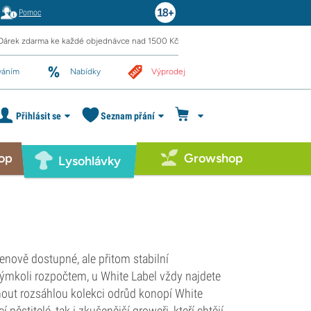
Pomoc
Dárek zdarma ke každé objednávce nad 1500 Kč
váním
Nabídky
Výprodej
Přihlásit se
Seznam přání
op
Growshop
Lysohlávky
cenově dostupné, ale přitom stabilní
akýmkoli rozpočtem, u White Label vždy najdete
out rozsáhlou kolekci odrůd konopí White
 pěstitelé, tak i zkušenější groweři, kteří chtějí