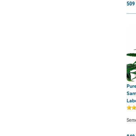
509
Vzácná Dankness
Reggae Seeds
Resin Seeds
Ripper Seeds
Royal Queen Seeds
Sagarmatha Seeds
Samsara Seeds
Seedstockers
Sensation Seeds
Sensi Seeds
Serious Seeds
Silent Seeds
Pur
Solfire Gardens
Sam
Soma Seeds
Lab
Spliff Seeds
Strain Hunters
Sem
Sumo Seeds
Super Sativa Seed Club
Super Strains