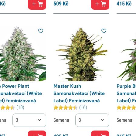
Kč
509
Kč
415
Kč
e Power Plant
Master Kush
Purple 
onakvétací (White
Samonakvétací (White
Samonak
el) feminizovaná
Label) Feminizovaná
Label) F
(10)
(16)
ena
3
Semena
3
Semena