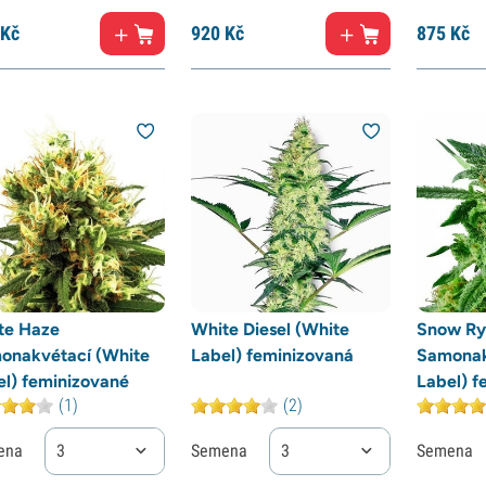
Kč
920
Kč
875
Kč
te Haze
White Diesel (White
Snow Ry
onakvétací (White
Label) feminizovaná
Samonak
el) feminizované
Label) f
(1)
(2)
ena
3
Semena
3
Semena