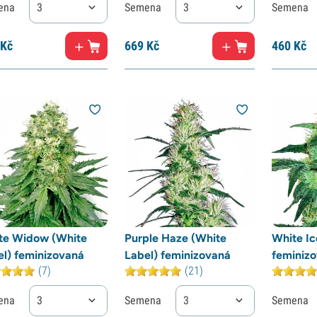
ena
3
Semena
3
Semena
Kč
669
Kč
460
Kč
te Widow (White
Purple Haze (White
White Ic
el) feminizovaná
Label) feminizovaná
feminiz
(7)
(21)
ena
3
Semena
3
Semena