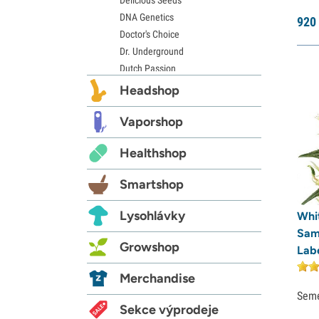
DNA Genetics
920
Doctor's Choice
Dr. Underground
Dutch Passion
Elite Seeds
Headshop
Eva Seeds
Exotic Seed
Vaporshop
Expert Seeds
Healthshop
FastBuds
Female Seeds
Smartshop
French Touch Seeds
Garden of Green
Lysohlávky
Whi
GeneSeeds
Sam
Genehtik Seeds
Growshop
Lab
G13 Labs
Grass-O-Matic
Merchandise
Greenhouse Seeds
Sem
Growers Choice
Sekce výprodeje