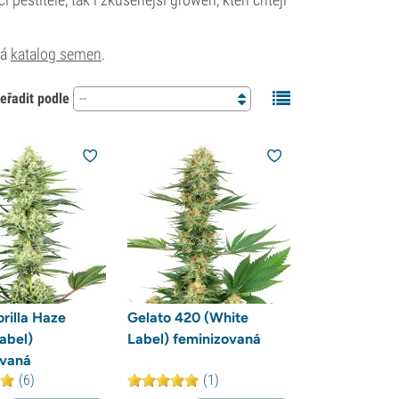
vá
katalog semen
.
eřadit podle
--
rilla Haze
Gelato 420 (White
abel)
Label) feminizovaná
ovaná
(6)
(1)