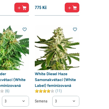
775
Kč
der
White Diesel Haze
vétací (White
Samonakvétací (White
eminizovaná
Label) feminizovaná
(6)
(11)
3
Semena
3