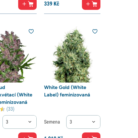
339
Kč
Bud
White Gold (White
vétací (White
Label) feminizovaná
eminizovaná
(33)
3
Semena
3