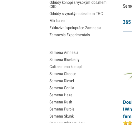
Odrůdy konopí s vysokým obsahem
Sem
CBD
Odrůdy s vysokým obsahem THC
Mix balení
365
Exkluzivní spolupráce Zamnesia
Zamnesia Experimentals
Semena Amnesia
Semena Blueberry
Cali semena konopí
Semena Cheese
Semena Diesel
Semena Gorilla
Semena Haze
Dou
Semena Kush
(Wh
Semena Purple
fem
Semena Skunk
Semena White Widow
Semena Northern Lights