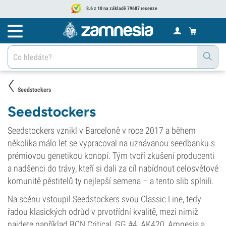
8.6 z 10 na základě 79687 recenze
Seedstockers
Seedstockers
Seedstockers vznikl v Barceloně v roce 2017 a během
několika málo let se vypracoval na uznávanou seedbanku s
prémiovou genetikou konopí. Tým tvoří zkušení producenti
a nadšenci do trávy, kteří si dali za cíl nabídnout celosvětové
komunitě pěstitelů ty nejlepší semena – a tento slib splnili.
Na scénu vstoupil Seedstockers svou Classic Line, tedy
řadou klasických odrůd v prvotřídní kvalitě, mezi nimiž
najdete například BCN Critical, GG #4, AK420, Amnesia a