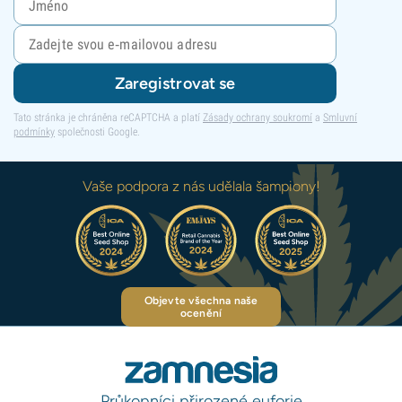
Zaregistrovat se
Tato stránka je chráněna reCAPTCHA a platí
Zásady ochrany soukromí
a
Smluvní
podmínky
společnosti Google.
Vaše podpora z nás udělala šampiony!
Objevte všechna naše
ocenění
Průkopníci přirozené euforie