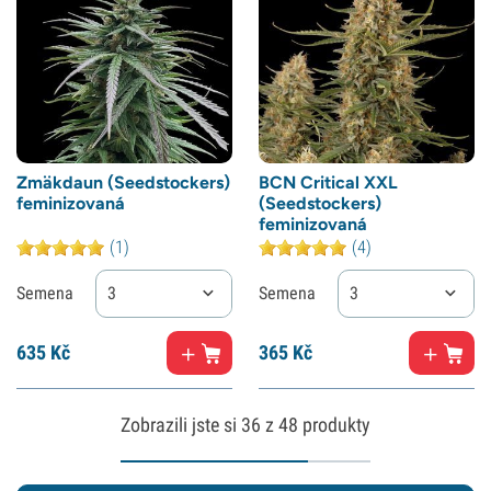
Zmäkdaun (Seedstockers)
BCN Critical XXL
feminizovaná
(Seedstockers)
feminizovaná
(1)
(4)
Semena
3
Semena
3
635
Kč
365
Kč
Zobrazili jste si
36
z 48 produkty