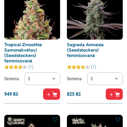
Tropical Zmoothie
Sagrada Amnesia
Samonakvétací
(Seedstockers)
(Seedstockers)
feminizovaná
feminizovaná
(1)
(1)
Semena
3
Semena
3
949
Kč
825
Kč