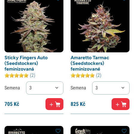
Sticky Fingers Auto
Amaretto Tarmac
(Seedstockers)
(Seedstockers)
feminizovaná
feminizované
(2)
(2)
Semena
3
Semena
3
705
Kč
825
Kč