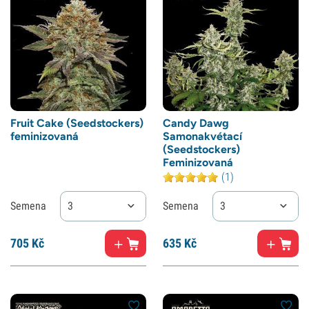
Fruit Cake (Seedstockers)
Candy Dawg
feminizovaná
Samonakvétací
(Seedstockers)
Feminizovaná
(1)
Semena
3
Semena
3
705
Kč
635
Kč