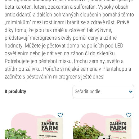
beta-karoten, lutein, zeaxantin a sulforafan. Vysoký obsah
antioxidantů a dalších ochranných sloučenin pomáhá těmto
„miminkům“ mezi rostlinami bránit se a zdravě růst. Právě
díky tomu, že jsou tak malé a zároveň tak výživné,
představují microgreens skvělý poměr ceny a užitné
hodnoty. Můžete je pěstovat doma na policích pod LED
osvětlením nebo je dát ven na záhon či do skleníku.
Potřebujete jen pěstební misku, trochu zeminy, světlo a
střídmou zálivku. Pořiďte si nějaká semena v Plantshopu a
začněte s pěstováním microgreens ještě dnes!
8 produkty
Seřadit podle