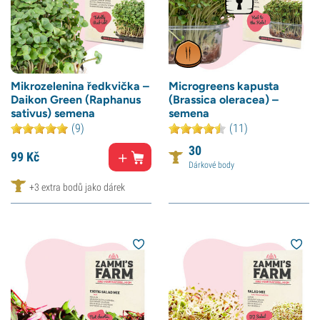
Mikrozelenina ředkvička –
Microgreens kapusta
Daikon Green (Raphanus
(Brassica oleracea) –
sativus) semena
semena
(9)
(11)
30
99
Kč
Dárkové body
+3 extra bodů jako dárek