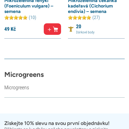
Mikrozelenina fenykl
Mikrozelenina čekanka
(Foeniculum vulgare) –
kadeřavá (Cichorium
semena
endivia) – semena
(10)
(27)
20
49
Kč
Dárkové body
Microgreens
Microgreens
Získejte 10% slevu na svou první objednávku!