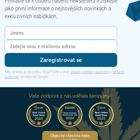
Přihlaste se k odběru našeho newsletteru a získejte
jako první informace o nejnovějších novinkách a
exkluzivních nabídkách.
Zaregistrovat se
Tato stránka je chráněna reCAPTCHA a platí
Zásady ochrany soukromí
a
Smluvní
podmínky
společnosti Google.
Vaše podpora z nás udělala šampiony!
Objevte všechna naše