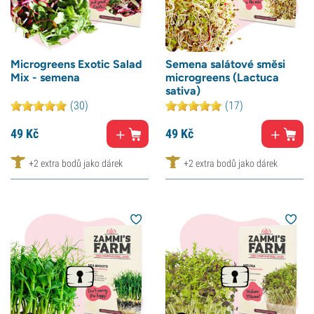
Microgreens Exotic Salad
Semena salátové směsi
Mix - semena
microgreens (Lactuca
sativa)
(30)
(17)
49
Kč
49
Kč
+2 extra bodů jako dárek
+2 extra bodů jako dárek