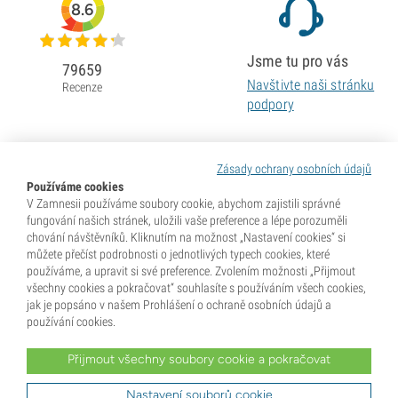
8.6
Jsme tu pro vás
79659
Navštivte naši stránku
Recenze
podpory
Zásady ochrany osobních údajů
Používáme cookies
V Zamnesii používáme soubory cookie, abychom zajistili správné
fungování našich stránek, uložili vaše preference a lépe porozuměli
chování návštěvníků. Kliknutím na možnost „Nastavení cookies“ si
můžete přečíst podrobnosti o jednotlivých typech cookies, které
používáme, a upravit si své preference. Zvolením možnosti „Přijmout
všechny cookies a pokračovat“ souhlasíte s používáním všech cookies,
jak je popsáno v našem Prohlášení o ochraně osobních údajů a
používání cookies.
Přijmout všechny soubory cookie a pokračovat
* Semena se prodávají jako sběratelské předměty. Klíčení semen je v mnoha zemích nezákonné. Před
nákupem se dobře informujte. Zakoupením potvrzujete, že jste dosáhli plnoletosti dle zákonů země, kde
žijete, a že znáte své místní právní předpisy. Zároveň se vzdáváte jakýchkoli nároků vůči společnosti
Nastavení souborů cookie