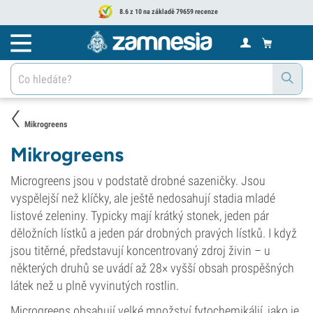
8.6 z 10 na základě 79659 recenze
Mikrogreens
Mikrogreens
Microgreens jsou v podstatě drobné sazeničky. Jsou
vyspělejší než klíčky, ale ještě nedosahují stadia mladé
listové zeleniny. Typicky mají krátký stonek, jeden pár
děložních lístků a jeden pár drobných pravých lístků. I když
jsou titěrné, představují koncentrovaný zdroj živin – u
některých druhů se uvádí až 28× vyšší obsah prospěšných
látek než u plně vyvinutých rostlin.
Microgreens obsahují velké množství fytochemikálií, jako je