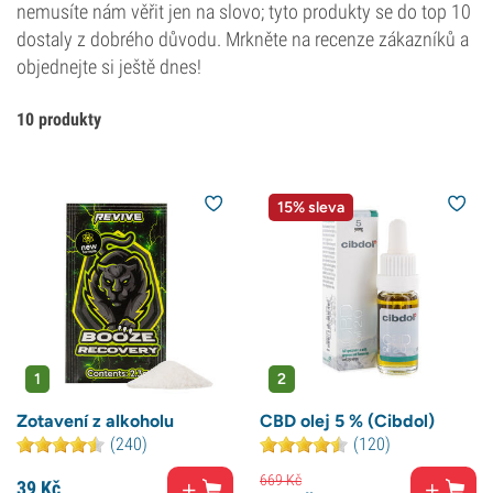
nemusíte nám věřit jen na slovo; tyto produkty se do top 10
dostaly z dobrého důvodu. Mrkněte na recenze zákazníků a
objednejte si ještě dnes!
10 produkty
15% sleva
1
2
Zotavení z alkoholu
CBD olej 5 % (Cibdol)
(240)
(120)
669
Kč
39
Kč