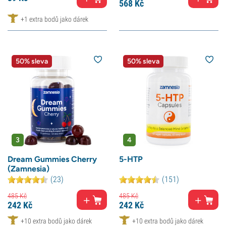
568
Kč
+1 extra bodů jako dárek
50% sleva
50% sleva
3
4
Dream Gummies Cherry
5-HTP
(Zamnesia)
(23)
(151)
485
Kč
485
Kč
242
Kč
242
Kč
+10 extra bodů jako dárek
+10 extra bodů jako dárek