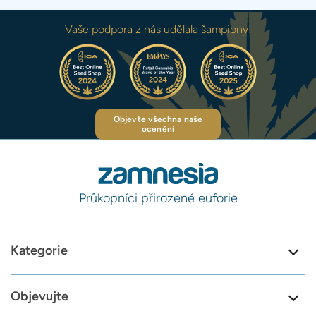
Vaše podpora z nás udělala šampiony!
Objevte všechna naše
ocenění
Průkopníci přirozené euforie
Kategorie
Objevujte