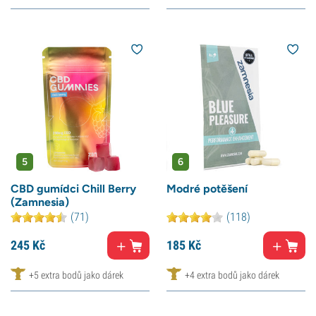
5
6
CBD gumídci Chill Berry
Modré potěšení
(Zamnesia)
(71)
(118)
245
Kč
185
Kč
+5 extra bodů jako dárek
+4 extra bodů jako dárek