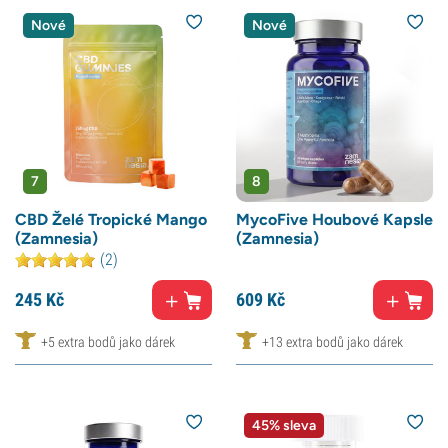
Nové
Nové
7
8
CBD Želé Tropické Mango
MycoFive Houbové Kapsle
(Zamnesia)
(Zamnesia)
(2)
245
Kč
609
Kč
+5 extra bodů jako dárek
+13 extra bodů jako dárek
45% sleva