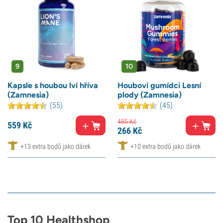
9
10
Kapsle s houbou lví hříva
Houboví gumídci Lesní
(Zamnesia)
plody (Zamnesia)
(55)
(45)
485
Kč
559
Kč
266
Kč
+13 extra bodů jako dárek
+10 extra bodů jako dárek
Top 10 Healthshop