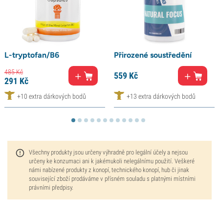
L-tryptofan/B6
Přirozené soustředění
485
Kč
559
Kč
291
Kč
+10 extra dárkových bodů
+13 extra dárkových bodů
Všechny produkty jsou určeny výhradně pro legální účely a nejsou
určeny ke konzumaci ani k jakémukoli nelegálnímu použití. Veškeré
námi nabízené produkty z konopí, technického konopí, hub či jinak
související zboží prodáváme v přísném souladu s platnými místními
právními předpisy.