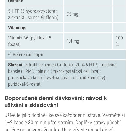
Ostatní:
5-HTP (5-hydroxytryptofan
75 mg
z extraktu semen Griffonia)
Vitaminy:
Vitamin B6 (pyridoxin-5-
100
1,4 mg
fosfát)
%
*) Referenční příjem
Složení:
extrakt ze semen Griffonia (20 % 5-HTP); rostlinná
kapsle (HPMC); plnidlo (mikrokrystalická celulóza);
protispékavá látka (kyselina stearová, oxid křemičitý);
pyridoxal-5-fosfát
Doporučené denní dávkování; návod k
užívání a skladování
Užívejte jako doplněk ke své každodenní stravě. Vezměte si
1–2 kapsle 30 minut před spaním. Doplňky stravy působí
nejlépe na prázdný žaludek. Uchovávejte při pokojové