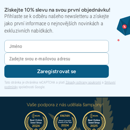
Získejte 10% slevu na svou první objednávku!
Přihlaste se k odběru našeho newsletteru a získejte
jako první informace o nejnovějších novinkách a
exkluzivních nabídkách.
Zaregistrovat se
Tato stránka je chráněna reCAPTCHA a platí
Zásady ochrany soukromí
a
Smluvní
podmínky
společnosti Google.
Vaše podpora z nás udělala šampiony!