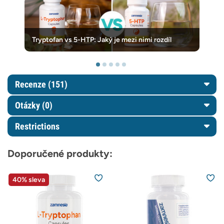
Tryptofan vs 5-HTP: Jaký je mezi nimi rozdíl
Recenze (151)
Otázky
(0)
Restrictions
Doporučené produkty:
40% sleva