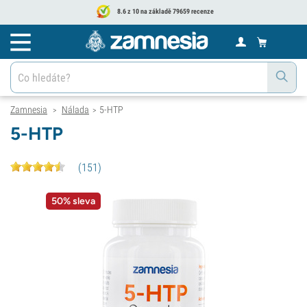
8.6 z 10 na základě 79659 recenze
Zamnesia
Nálada
5-HTP
>
>
5-HTP
(
151
)
50% sleva