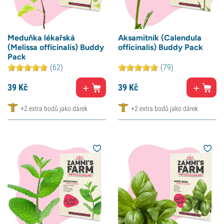
Meduňka lékařská
Aksamitník (Calendula
(Melissa officinalis) Buddy
officinalis) Buddy Pack
Pack
(62)
(79)
39
Kč
39
Kč
+2 extra bodů jako dárek
+2 extra bodů jako dárek