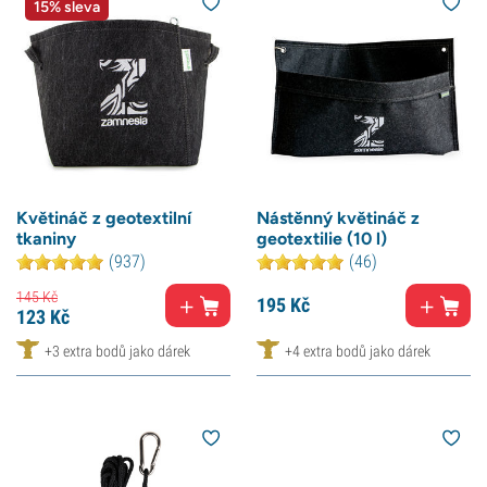
15% sleva
Květináč z geotextilní
Nástěnný květináč z
tkaniny
geotextilie (10 l)
(937)
(46)
145
Kč
195
Kč
123
Kč
+3 extra bodů jako dárek
+4 extra bodů jako dárek