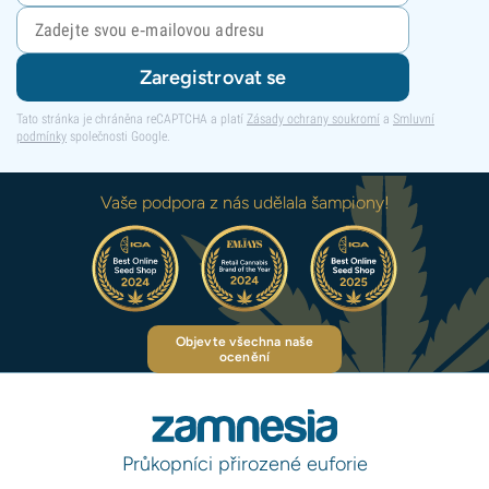
Zaregistrovat se
Tato stránka je chráněna reCAPTCHA a platí
Zásady ochrany soukromí
a
Smluvní
podmínky
společnosti Google.
Vaše podpora z nás udělala šampiony!
Objevte všechna naše
ocenění
Průkopníci přirozené euforie