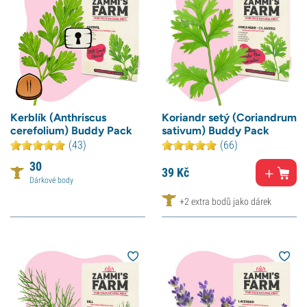
Kerblík (Anthriscus
Koriandr setý (Coriandrum
cerefolium) Buddy Pack
sativum) Buddy Pack
(43)
(66)
30
39
Kč
Dárkové body
+2 extra bodů jako dárek