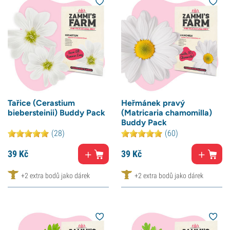
Tařice (Cerastium
Heřmánek pravý
biebersteinii) Buddy Pack
(Matricaria chamomilla)
Buddy Pack
(28)
(60)
39
Kč
39
Kč
+2 extra bodů jako dárek
+2 extra bodů jako dárek