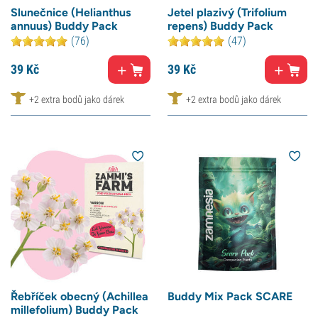
Slunečnice (Helianthus
Jetel plazivý (Trifolium
annuus) Buddy Pack
repens) Buddy Pack
(76)
(47)
39
Kč
39
Kč
+2 extra bodů jako dárek
+2 extra bodů jako dárek
Řebříček obecný (Achillea
Buddy Mix Pack SCARE
millefolium) Buddy Pack