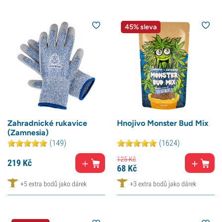
45% sleva
Zahradnické rukavice
Hnojivo Monster Bud Mix
(Zamnesia)
(149)
(1624)
125
Kč
219
Kč
68
Kč
+5 extra bodů jako dárek
+3 extra bodů jako dárek