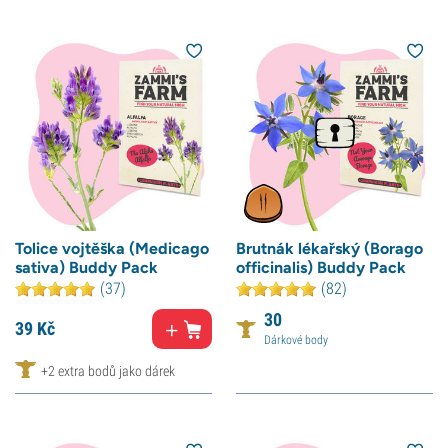
Tolice vojtěška (Medicago
Brutnák lékařský (Borago
sativa) Buddy Pack
officinalis) Buddy Pack
(37)
(82)
30
39
Kč
Dárkové body
+2 extra bodů jako dárek