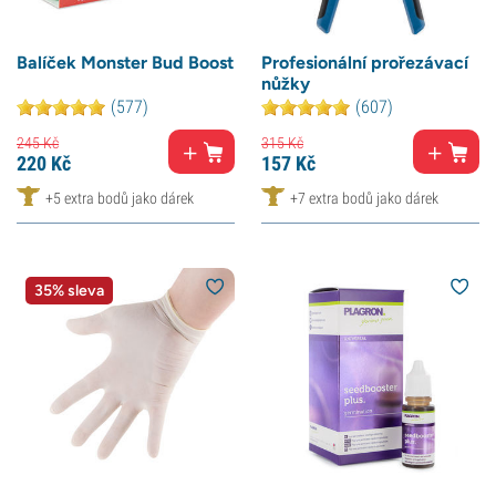
Balíček Monster Bud Boost
Profesionální prořezávací
nůžky
(577)
(607)
245
Kč
315
Kč
220
Kč
157
Kč
+5 extra bodů jako dárek
+7 extra bodů jako dárek
35% sleva