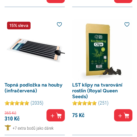
15% sleva
Topná podložka na houby
LST klipy na tvarování
(infračervená)
rostlin (Royal Queen
Seeds)
(2035)
(251)
365
Kč
75
Kč
310
Kč
+7 extra bodů jako dárek