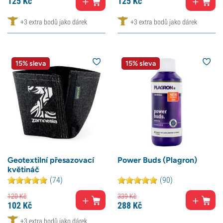
125
Kč
125
Kč
+3 extra bodů jako dárek
+3 extra bodů jako dárek
15% sleva
15% sleva
Geotextilní přesazovací
Power Buds (Plagron)
květináč
(74)
(90)
120
Kč
339
Kč
102
Kč
288
Kč
+3 extra bodů jako dárek