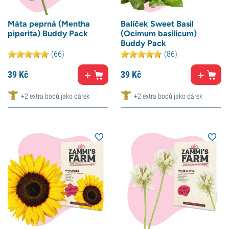
Máta peprná (Mentha
Balíček Sweet Basil
piperita) Buddy Pack
(Ocimum basilicum)
Buddy Pack
(66)
(86)
39
Kč
39
Kč
+2 extra bodů jako dárek
+2 extra bodů jako dárek