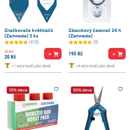
Značkovače květináčů
Zásuvkový časovač 24 h
(Zamnesia) 5 ks
(Zamnesia)
(410)
(9)
25
Kč
195
Kč
20
Kč
+1 extra bodů jako dárek
+4 extra bodů jako dárek
10% sleva
50% sleva