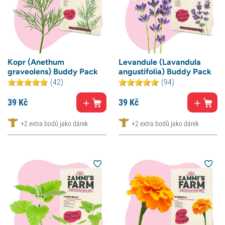
Kopr (Anethum
Levandule (Lavandula
graveolens) Buddy Pack
angustifolia) Buddy Pack
(42)
(94)
39
Kč
39
Kč
+2 extra bodů jako dárek
+2 extra bodů jako dárek