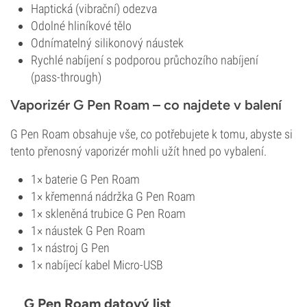
Haptická (vibrační) odezva
Odolné hliníkové tělo
Odnímatelný silikonový náustek
Rychlé nabíjení s podporou průchozího nabíjení
(pass-through)
Vaporizér G Pen Roam – co najdete v balení
G Pen Roam obsahuje vše, co potřebujete k tomu, abyste si
tento přenosný vaporizér mohli užít hned po vybalení.
1× baterie G Pen Roam
1× křemenná nádržka G Pen Roam
1× skleněná trubice G Pen Roam
1× náustek G Pen Roam
1× nástroj G Pen
1× nabíjecí kabel Micro-USB
G Pen Roam datový list