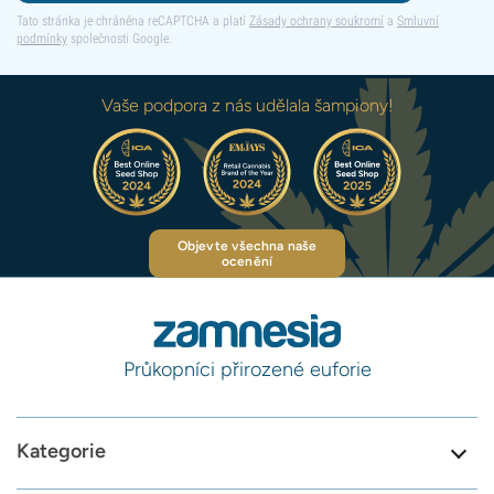
Tato stránka je chráněna reCAPTCHA a platí
Zásady ochrany soukromí
a
Smluvní
podmínky
společnosti Google.
Vaše podpora z nás udělala šampiony!
Objevte všechna naše
ocenění
Průkopníci přirozené euforie
Kategorie