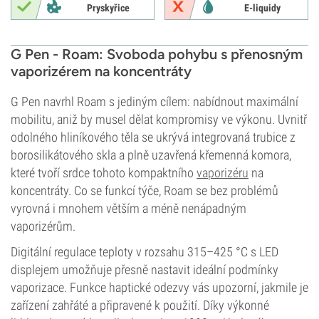
Pryskyřice
E-liquidy
G Pen - Roam: Svoboda pohybu s přenosným
vaporizérem na koncentráty
G Pen navrhl Roam s jediným cílem: nabídnout maximální
mobilitu, aniž by musel dělat kompromisy ve výkonu. Uvnitř
odolného hliníkového těla se ukrývá integrovaná trubice z
borosilikátového skla a plně uzavřená křemenná komora,
které tvoří srdce tohoto kompaktního
vaporizéru
na
koncentráty. Co se funkcí týče, Roam se bez problémů
vyrovná i mnohem větším a méně nenápadným
vaporizérům.
Digitální regulace teploty v rozsahu 315–425 °C s LED
displejem umožňuje přesně nastavit ideální podmínky
vaporizace. Funkce haptické odezvy vás upozorní, jakmile je
zařízení zahřáté a připravené k použití. Díky výkonné