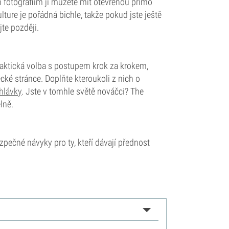
 fotografiím ji můžete mít otevřenou přímo
ure je pořádná bichle, takže pokud jste ještě
te později.
aktická volba s postupem krok za krokem,
ké stránce. Doplňte kteroukoli z nich o
hlávky
. Jste v tomhle světě nováčci? The
lně.
ečné návyky pro ty, kteří dávají přednost