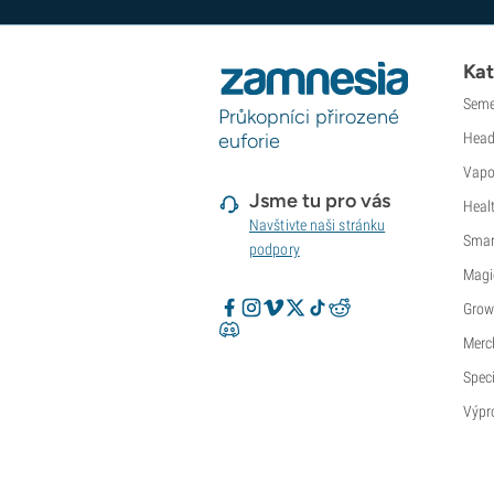
Kat
Seme
Průkopníci přirozené
euforie
Head
Vapo
Jsme tu pro vás
Heal
Navštivte naši stránku
Smar
podpory
Magi
Grow
Merc
Speci
Výpr