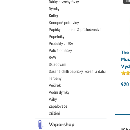
Ne
Dárky a vychytávky
Dýmky
Knihy
Konopné potraviny
Papírky na balení & příslušenství
Popelníky
Produkty z USA
Pálivé omáčky
The 
RAW
Mus
Skladování
Vyd
Sušené chilli papričky, koření a další
Terpeny
920
Večírek
Vodní dýmky
Váhy
Zapalovače
Čištění
Vaporshop