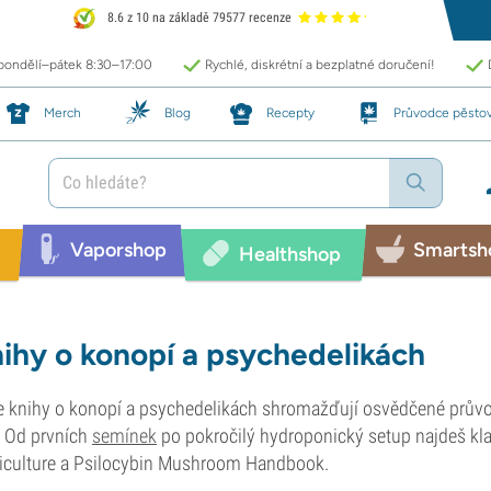
8.6 z 10 na základě 79577 recenze
 pondělí–pátek 8:30–17:00
Rychlé, diskrétní a bezplatné doručení!
Merch
Blog
Recepty
Průvodce pěsto
Vaporshop
Smartsh
Healthshop
ihy o konopí a psychedelikách
 knihy o konopí a psychedelikách shromažďují osvědčené průvod
 Od prvních
semínek
po pokročilý hydroponický setup najdeš kla
iculture a Psilocybin Mushroom Handbook.