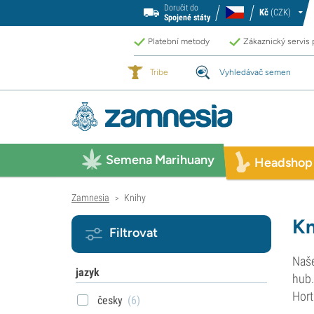
Doručit do
Kč
(CZK)
Spojené státy
Platební metody
Zákaznický servis
Tribe
Vyhledávač semen
Semena Marihuany
Headshop
Zamnesia
Knihy
>
Kn
Filtrovat
Naše
jazyk
hub.
Hort
česky
(6)