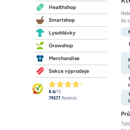
Kt
Healthshop
Naše
Smartshop
do s
Lysohlávky
Growshop
Merchandise
Sekce výprodeje
8.6/
10
79577
Recenze
Prů
Tohl