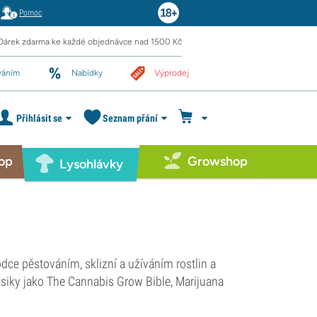
Pomoc
Dárek zdarma ke každé objednávce nad 1500 Kč
váním
Nabídky
Výprodej
Přihlásit se
Seznam přání
op
Growshop
Lysohlávky
ce pěstováním, sklizní a užíváním rostlin a
siky jako The Cannabis Grow Bible, Marijuana