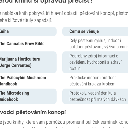
erou knihu si opravdu přečíst?
 nabídka knih pokrývá tři hlavní oblasti: pěstování konopí, pěsto
ebe klíčové tituly zapadají.
Kniha
Čemu se věnuje
Celý pěstební cyklus, indoor i
The Cannabis Grow Bible
outdoor pěstování, výživa a curi
Podrobný zdroj informací o
Marijuana Horticulture
osvětlení, hydroponii a zdraví
(Jorge Cervantes)
rostlin
The Psilocybin Mushroom
Praktické indoor i outdoor
Handbook
pěstování krok za krokem
The Microdosing
Protokoly, vedení deníku a
Guidebook
bezpečnost při malých dávkách
vodci pěstováním konopí
e jsou knihy, které vám pomůžou proměnit balíček
semínek kono