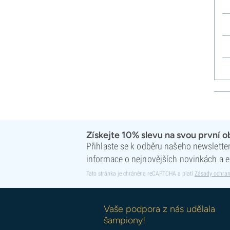
Získejte 10% slevu na svou první 
Přihlaste se k odběru našeho newsletteru
informace o nejnovějších novinkách a e
Tato stránka je chráněna reCAPTCHA a platí
Zásady ochran
Vaše podpora z nás udělala
šampiony!