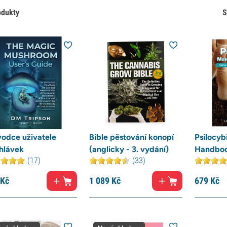
odukty
S
vodce uživatele
Bible pěstování konopí
Psilocy
ohlávek
(anglicky - 3. vydání)
Handbo
(17)
(33)
Kč
1 089
Kč
679
Kč