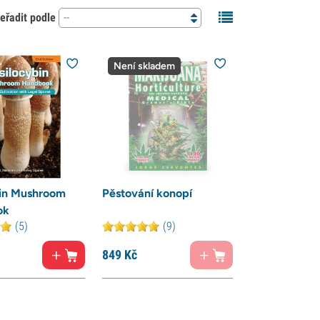
eřadit podle
--
Není skladem
bin Mushroom
Pěstování konopí
ok
(5)
(9)
849
Kč