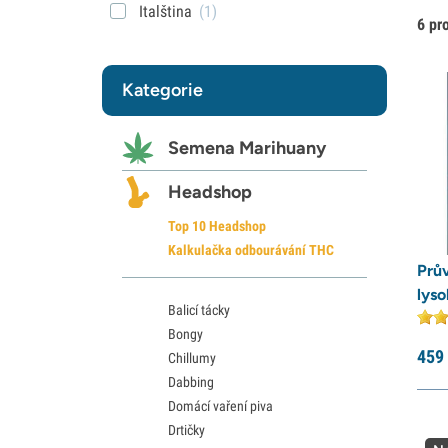
Italština
(1)
6 pr
Kategorie
Semena Marihuany
Headshop
Top 10 Headshop
Kalkulačka odbourávání THC
Prů
lys
Balicí tácky
Bongy
459
Chillumy
Dabbing
Domácí vaření piva
Drtičky