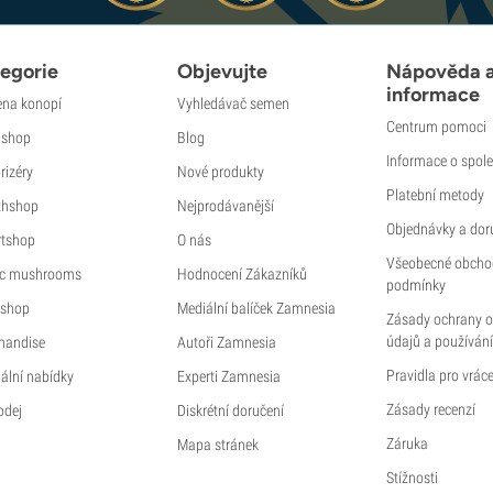
egorie
Objevujte
Nápověda 
informace
na konopí
Vyhledávač semen
Centrum pomoci
shop
Blog
Informace o spole
rizéry
Nové produkty
Platební metody
thshop
Nejprodávanější
Objednávky a dor
tshop
O nás
Všeobecné obcho
c mushrooms
Hodnocení Zákazníků
podmínky
shop
Mediální balíček Zamnesia
Zásady ochrany 
údajů a používání
handise
Autoři Zamnesia
Pravidla pro vráce
ální nabídky
Experti Zamnesia
Zásady recenzí
odej
Diskrétní doručení
Záruka
Mapa stránek
Stížnosti