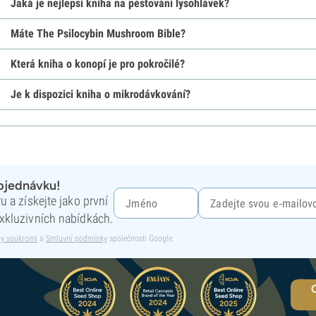
Jaká je nejlepší kniha na pěstování lysohlávek?
Máte The Psilocybin Mushroom Bible?
Která kniha o konopí je pro pokročilé?
Je k dispozici kniha o mikrodávkování?
objednávku!
 a získejte jako první
xkluzivních nabídkách.
y soukromí
a
Smluvní podmínky
společnosti Google.