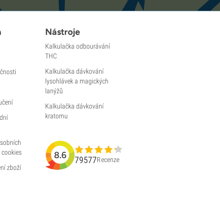
a
Nástroje
Kalkulačka odbourávání
THC
Kalkulačka dávkování
čnosti
lysohlávek a magických
lanýžů
učení
Kalkulačka dávkování
kratomu
dní
osobních
 cookies
8.6
79577
Recenze
ní zboží