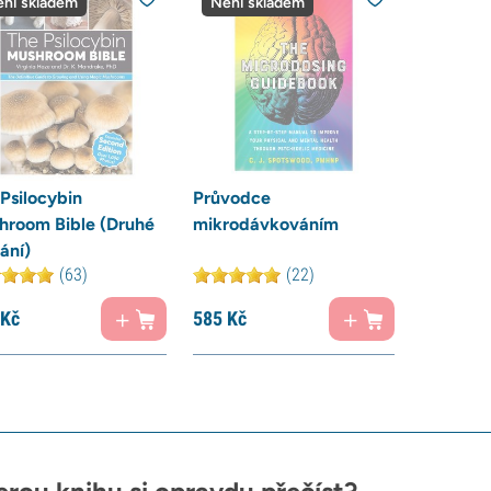
ní skladem
Není skladem
Psilocybin
Průvodce
hroom Bible (Druhé
mikrodávkováním
ání)
(63)
(22)
Kč
585
Kč