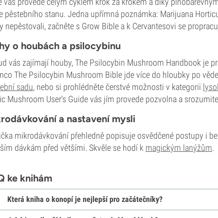
e vás provede celým cyklem krok za krokem a díky plnobarevným
e pěstebního stanu. Jedna upřímná poznámka: Marijuana Horticult
y nepěstovali, začněte s Grow Bible a k Cervantesovi se propracuj
hy o houbách a psilocybinu
d vás zajímají houby, The Psilocybin Mushroom Handbook je pr
mco The Psilocybin Mushroom Bible jde více do hloubky po vědec
ební sadu
, nebo si prohlédněte čerstvé možnosti v kategorii
lyso
c Mushroom User's Guide vás jím provede pozvolna a srozumite
rodávkování a nastavení mysli
učka mikrodávkování přehledně popisuje osvědčené postupy i bezp
ím dávkám před většími. Skvěle se hodí k
magickým lanýžům
.
Q ke knihám
Která kniha o konopí je nejlepší pro začátečníky?