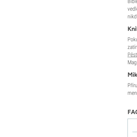
Bibl
vedl
nikd
Kni
Poku
zatí
Pěst
Magi
Mik
Přír
menš
FA