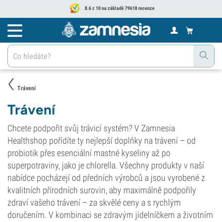
8.6 z 10 na základě 79618 recenze
Trávení
Trávení
Chcete podpořit svůj trávicí systém? V Zamnesia
Healthshop pořídíte ty nejlepší doplňky na trávení – od
probiotik přes esenciální mastné kyseliny až po
superpotraviny, jako je chlorella. Všechny produkty v naší
nabídce pocházejí od předních výrobců a jsou vyrobené z
kvalitních přírodních surovin, aby maximálně podpořily
zdraví vašeho trávení – za skvělé ceny a s rychlým
doručením. V kombinaci se zdravým jídelníčkem a životním