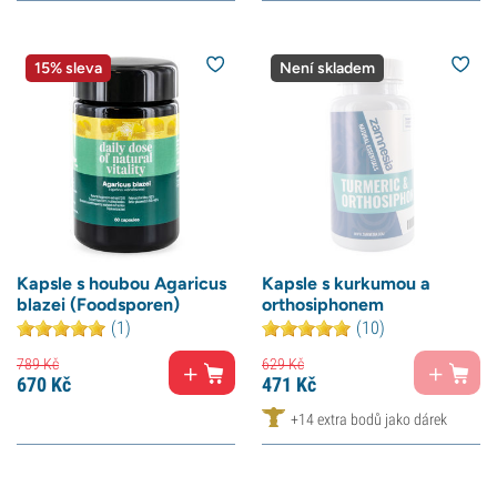
15% sleva
Není skladem
Kapsle s houbou Agaricus
Kapsle s kurkumou a
blazei (Foodsporen)
orthosiphonem
(1)
(10)
789
Kč
629
Kč
670
Kč
471
Kč
+14 extra bodů jako dárek