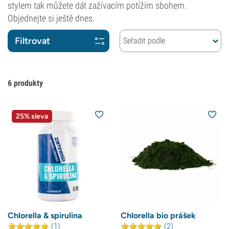
stylem tak můžete dát zažívacím potížím sbohem.
Objednejte si ještě dnes.
Filtrovat
Seřadit podle
6
produkty
25% sleva
Chlorella & spirulina
Chlorella bio prášek
(1)
(2)