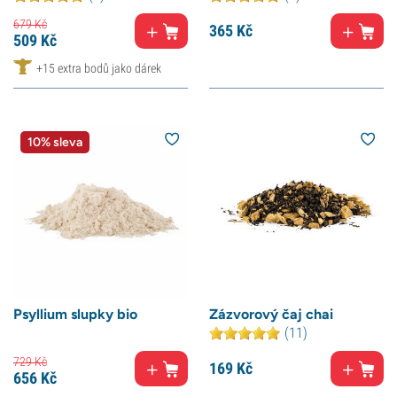
679
Kč
365
Kč
509
Kč
+15 extra bodů jako dárek
10% sleva
Psyllium slupky bio
Zázvorový čaj chai
(11)
729
Kč
169
Kč
656
Kč