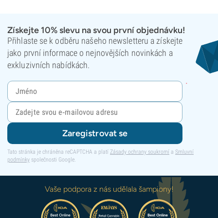
Získejte 10% slevu na svou první objednávku!
Přihlaste se k odběru našeho newsletteru a získejte
jako první informace o nejnovějších novinkách a
exkluzivních nabídkách.
Zaregistrovat se
Tato stránka je chráněna reCAPTCHA a platí
Zásady ochrany soukromí
a
Smluvní
podmínky
společnosti Google.
Vaše podpora z nás udělala šampiony!