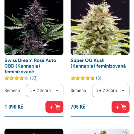
Swiss Dream Rosé Auto
Super OG Kush
CBD (Kannabia)
(Kannabia) feminizovaná
feminizované
(33)
(8)
Semena
5 + 2 zdarma
Semena
5 + 2 zdarma
1
090 Kč
705
Kč