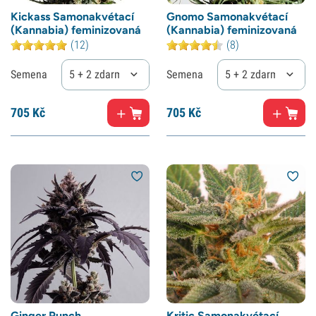
Kickass Samonakvétací
Gnomo Samonakvétací
(Kannabia) feminizovaná
(Kannabia) feminizovaná
(12)
(8)
Semena
5 + 2 zdarma
Semena
5 + 2 zdarma
705
Kč
705
Kč
Ginger Punch
Kritic Samonakvétací