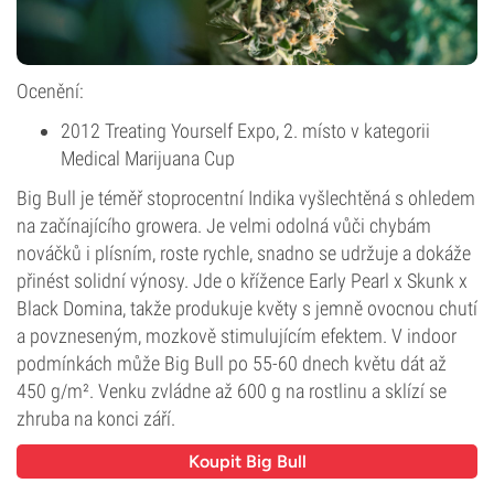
Ocenění:
2012 Treating Yourself Expo, 2. místo v kategorii
Medical Marijuana Cup
Big Bull je téměř stoprocentní Indika vyšlechtěná s ohledem
na začínajícího growera. Je velmi odolná vůči chybám
nováčků i plísním, roste rychle, snadno se udržuje a dokáže
přinést solidní výnosy. Jde o křížence Early Pearl x Skunk x
Black Domina, takže produkuje květy s jemně ovocnou chutí
a povzneseným, mozkově stimulujícím efektem. V indoor
podmínkách může Big Bull po 55-60 dnech květu dát až
450 g/m². Venku zvládne až 600 g na rostlinu a sklízí se
zhruba na konci září.
Koupit Big Bull