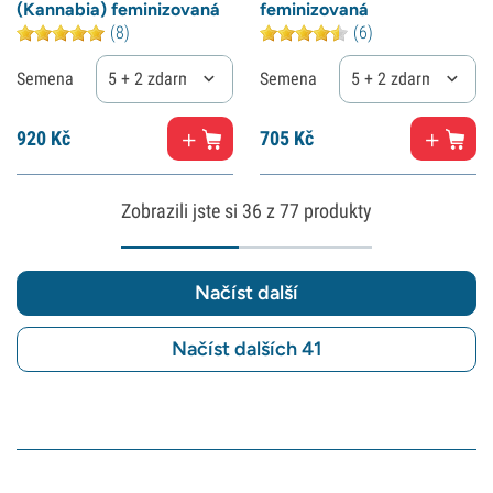
(Kannabia) feminizovaná
feminizovaná
(8)
(6)
Semena
5 + 2 zdarma
Semena
5 + 2 zdarma
920
Kč
705
Kč
Zobrazili jste si
36
z 77 produkty
Načíst další
Načíst dalších 41