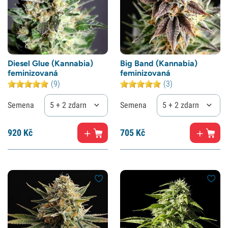
Diesel Glue (Kannabia)
Big Band (Kannabia)
feminizovaná
feminizovaná
(9)
(3)
Semena
5 + 2 zdarma
Semena
5 + 2 zdarma
920
Kč
705
Kč