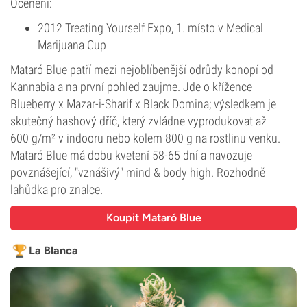
Ocenění:
2012 Treating Yourself Expo, 1. místo v Medical
Marijuana Cup
Mataró Blue patří mezi nejoblíbenější odrůdy konopí od
Kannabia a na první pohled zaujme. Jde o křížence
Blueberry x Mazar-i-Sharif x Black Domina; výsledkem je
skutečný hashový dříč, který zvládne vyprodukovat až
600 g/m² v indooru nebo kolem 800 g na rostlinu venku.
Mataró Blue má dobu kvetení 58-65 dní a navozuje
povznášející, "vznášivý" mind & body high. Rozhodně
lahůdka pro znalce.
Koupit Mataró Blue
La Blanca