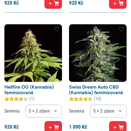
920
Kč
920
Kč
Hellfire OG (Kannabia)
Swiss Dream Auto CBD
feminizovaná
(Kannabia) feminizovaná
(1)
(18)
Semena
5 + 2 zdarma
Semena
5 + 2 zdarma
920
Kč
1
090 Kč