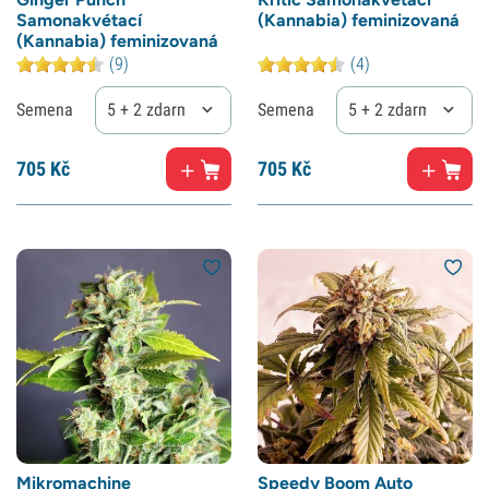
Samonakvétací
(Kannabia) feminizovaná
(Kannabia) feminizovaná
(9)
(4)
Semena
5 + 2 zdarma
Semena
5 + 2 zdarma
705
Kč
705
Kč
Mikromachine
Speedy Boom Auto