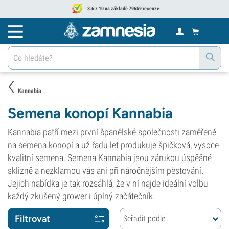
8.6 z 10 na základě 79659 recenze
Kannabia
Semena konopí Kannabia
Kannabia patří mezi první španělské společnosti zaměřené
na
semena konopí
a už řadu let produkuje špičková, vysoce
kvalitní semena. Semena Kannabia jsou zárukou úspěšné
sklizně a nezklamou vás ani při náročnějším pěstování.
Jejich nabídka je tak rozsáhlá, že v ní najde ideální volbu
každý zkušený grower i úplný začátečník.
Filtrovat
Seřadit podle