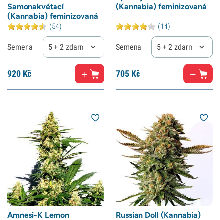
Samonakvétací
(Kannabia) feminizovaná
(Kannabia) feminizovaná
(54)
(14)
Semena
5 + 2 zdarma
Semena
5 + 2 zdarma
920
Kč
705
Kč
Amnesi-K Lemon
Russian Doll (Kannabia)