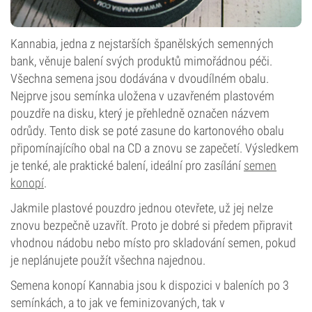
Kannabia, jedna z nejstarších španělských semenných
bank, věnuje balení svých produktů mimořádnou péči.
Všechna semena jsou dodávána v dvoudílném obalu.
Nejprve jsou semínka uložena v uzavřeném plastovém
pouzdře na disku, který je přehledně označen názvem
odrůdy. Tento disk se poté zasune do kartonového obalu
připomínajícího obal na CD a znovu se zapečetí. Výsledkem
je tenké, ale praktické balení, ideální pro zasílání
semen
konopí
.
Jakmile plastové pouzdro jednou otevřete, už jej nelze
znovu bezpečně uzavřít. Proto je dobré si předem připravit
vhodnou nádobu nebo místo pro skladování semen, pokud
je neplánujete použít všechna najednou.
Semena konopí Kannabia jsou k dispozici v baleních po 3
semínkách, a to jak ve feminizovaných, tak v