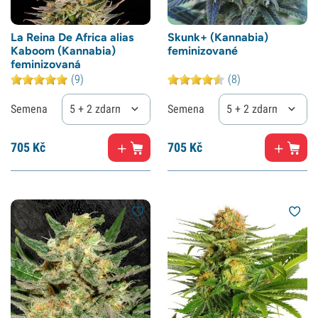
La Reina De Africa alias
Skunk+ (Kannabia)
Kaboom (Kannabia)
feminizované
feminizovaná
(9)
(8)
Semena
5 + 2 zdarma
Semena
5 + 2 zdarma
705
Kč
705
Kč