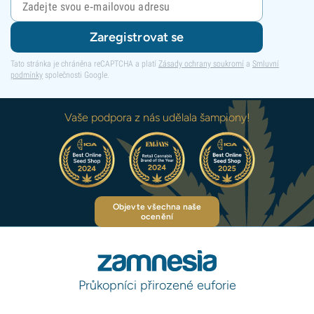
Zaregistrovat se
Tato stránka je chráněna reCAPTCHA a platí
Zásady ochrany soukromí
a
Smluvní
podmínky
společnosti Google.
Vaše podpora z nás udělala šampiony!
Objevte všechna naše
ocenění
Průkopníci přirozené euforie