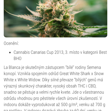
Ocenění:
Cannabis Canarias Cup 2013, 3. místo v kategorii Best
BHO
La Blanca je skutečným zástupcem "bílé" rodiny Semena
konopí. Vznikla spojením odrůd Great White Shark x Snow
White x White Widow. Díky silné převaze "bílých" genů má
výrazný skunkový charakter, vysoký obsah THC i CBD,
snadno se pěstuje a velmi rychle kvete. Jde o všestrannou
odrůdu vhodnou pro pěstitele všech úrovní zkušeností. V
indooru dokáže vyprodukovat až 500 g/m², venku až 700 g
na rostlinu. V indooru dozrává zhruba za 60 dní, venku je