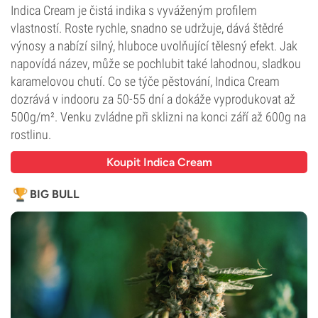
Indica Cream je čistá indika s vyváženým profilem
vlastností. Roste rychle, snadno se udržuje, dává štědré
výnosy a nabízí silný, hluboce uvolňující tělesný efekt. Jak
napovídá název, může se pochlubit také lahodnou, sladkou
karamelovou chutí. Co se týče pěstování, Indica Cream
dozrává v indooru za 50-55 dní a dokáže vyprodukovat až
500g/m². Venku zvládne při sklizni na konci září až 600g na
rostlinu.
Koupit Indica Cream
BIG BULL