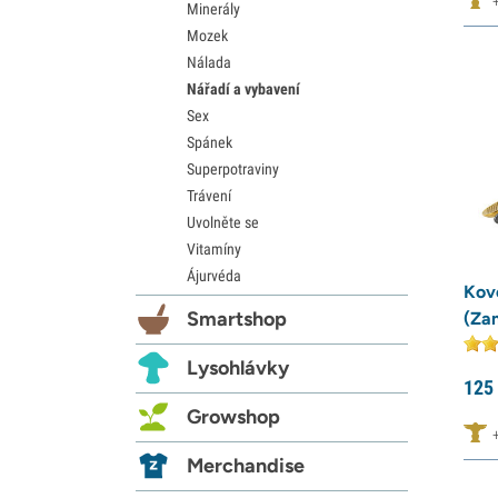
Minerály
Mozek
Nálada
Nářadí a vybavení
Sex
Spánek
Superpotraviny
Trávení
Uvolněte se
Vitamíny
Ájurvéda
Kov
Smartshop
(Za
Lysohlávky
125
Growshop
Merchandise