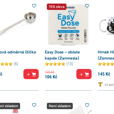
15% sleva
ová odměrná lžička
Easy Dose – oblate
Hrnek Hi
kapsle (Zamnesia)
(Zamnes
(6)
(13)
125
Kč
č
145
Kč
106
Kč
+3 ext
ní skladem
Není skladem