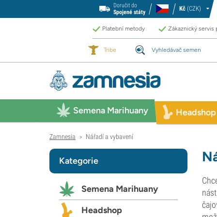
Doručit do
Kč
(CZK)
Spojené státy
Platební metody
Zákaznický servis
Tribe
Vyhledávač semen
Semena Marihuany
Headshop
Zamnesia
Nářadí a vybavení
>
Ná
Kategorie
Chce
Semena Marihuany
nást
čajo
Headshop
možn