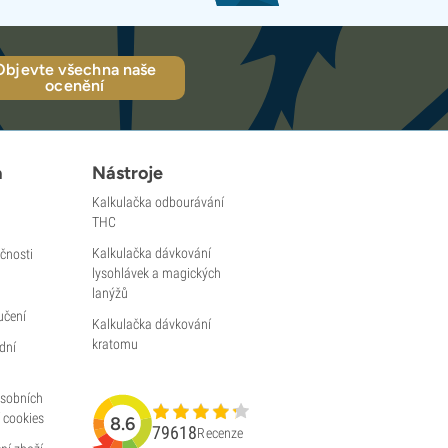
Objevte všechna naše
ocenění
a
Nástroje
Kalkulačka odbourávání
THC
Kalkulačka dávkování
čnosti
lysohlávek a magických
lanýžů
učení
Kalkulačka dávkování
kratomu
dní
osobních
 cookies
8.6
79618
Recenze