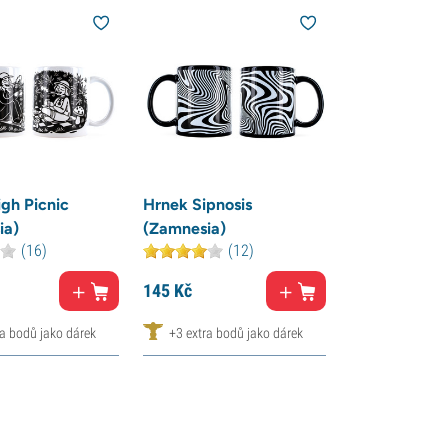
gh Picnic
Hrnek Sipnosis
ia)
(Zamnesia)
(16)
(12)
145
Kč
ra bodů jako dárek
+3 extra bodů jako dárek