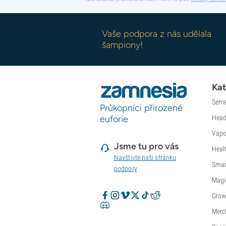
Vaše podpora z nás udělala
šampiony!
Kat
Seme
Průkopníci přirozené
euforie
Head
Vapo
Jsme tu pro vás
Heal
Navštivte naši stránku
Smar
podpory
Magi
Grow
Merc