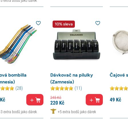
+3 extra bodů jako dárek
10% sleva
ová bombilla
Dávkovač na pilulky
Čajové s
mnesia)
(Zamnesia)
(28)
(11)
245
Kč
Kč
49
Kč
220
Kč
+3 extra bodů jako dárek
+5 extra bodů jako dárek