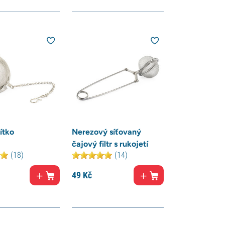
ítko
Nerezový síťovaný
čajový filtr s rukojetí
(18)
(14)
49
Kč