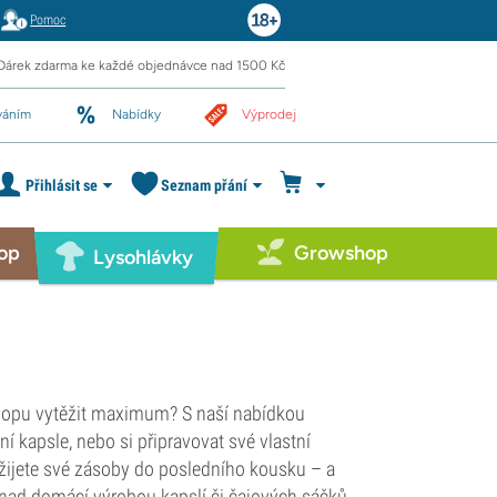
Pomoc
Dárek zdarma ke každé objednávce nad 1500 Kč
váním
Nabídky
Výprodej
Přihlásit se
Seznam přání
op
Growshop
Lysohlávky
shopu vytěžit maximum? S naší nabídkou
í kapsle, nebo si připravovat své vlastní
žijete své zásoby do posledního kousku – a
 nad domácí výrobou kapslí či čajových sáčků