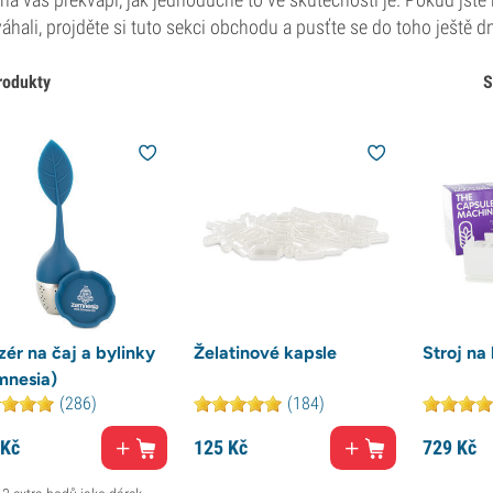
váhali, projděte si tuto sekci obchodu a pusťte se do toho ještě d
rodukty
S
zér na čaj a bylinky
Želatinové kapsle
Stroj na
mnesia)
(286)
(184)
Kč
125
Kč
729
Kč