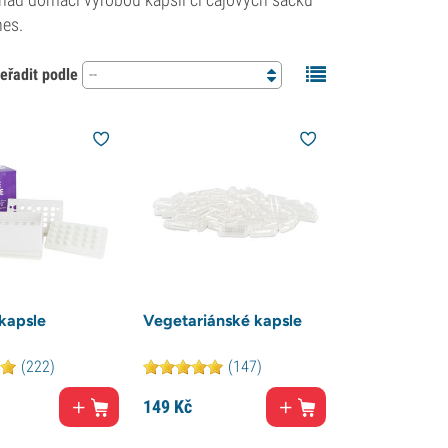
nes.
eřadit podle
--
 kapsle
Vegetariánské kapsle
(222)
(147)
149
Kč