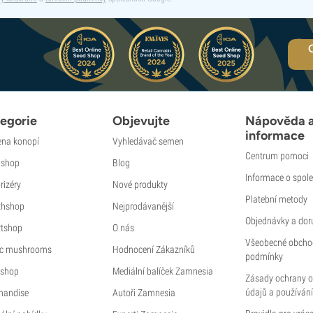
egorie
Objevujte
Nápověda 
informace
na konopí
Vyhledávač semen
Centrum pomoci
shop
Blog
Informace o spole
rizéry
Nové produkty
Platební metody
thshop
Nejprodávanější
Objednávky a dor
tshop
O nás
Všeobecné obcho
c mushrooms
Hodnocení Zákazníků
podmínky
shop
Mediální balíček Zamnesia
Zásady ochrany 
údajů a používání
handise
Autoři Zamnesia