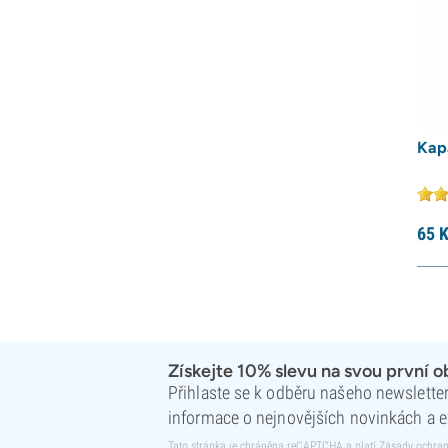
Kap
65
K
Získejte 10% slevu na svou první 
Přihlaste se k odběru našeho newsletteru
informace o nejnovějších novinkách a e
Tato stránka je chráněna reCAPTCHA a platí
Zásady ochran