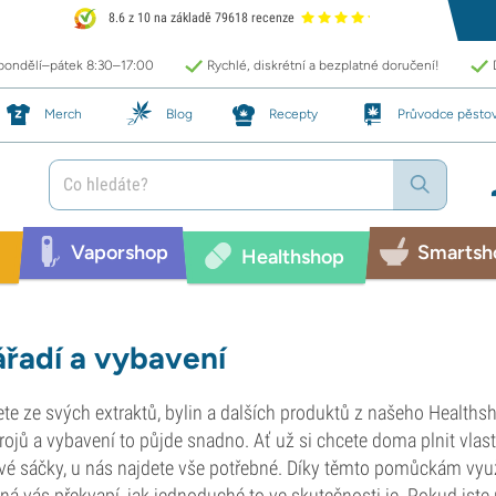
8.6 z 10 na základě 79618 recenze
 pondělí–pátek 8:30–17:00
Rychlé, diskrétní a bezplatné doručení!
Merch
Blog
Recepty
Průvodce pěsto
Vaporshop
Smartsh
Healthshop
řadí a vybavení
te ze svých extraktů, bylin a dalších produktů z našeho Health
rojů a vybavení to půjde snadno. Ať už si chcete doma plnit vlastn
vé sáčky, u nás najdete vše potřebné. Díky těmto pomůckám vyu
á vás překvapí, jak jednoduché to ve skutečnosti je. Pokud jste