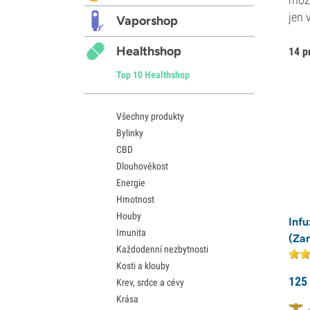
jen 
Vaporshop
Healthshop
14 p
Top 10 Healthshop
Všechny produkty
Bylinky
CBD
Dlouhověkost
Energie
Hmotnost
Houby
Infu
Imunita
(Za
Každodenní nezbytnosti
Kosti a klouby
125
Krev, srdce a cévy
Krása