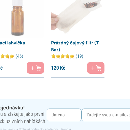
ací lahvička
Prázdný čajový filtr (T-
Bar)
(46)
(19)
č
120
Kč
objednávku!
 a získejte jako první
xkluzivních nabídkách.
y soukromí
a
Smluvní podmínky
společnosti Google.