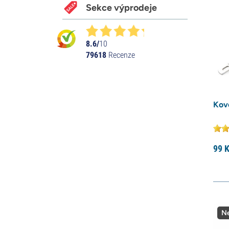
Sekce výprodeje
8.6/
10
79618
Recenze
Kov
99
K
Ne