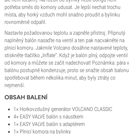
potřeba směs do komory udusat. Je lepší nechat trochu
místa, aby horký vzduch mohl snadno proudit a bylinku
rovnoměrně odpařil.
Nastavte požadovanou teplotu a zapněte přístroj. Připnutý
naplněný balón nasaďte na ventil a ten pak nacvakněte na
plnicí komoru. Jakmile Volcano dosáhne nastavené teploty,
stiskněte tlačítko „Inflate“. Když je balón plný, odpojte ventil
od komory a můžete se začít nadechovat! Poznámka: pára v
balónu postupně kondenzuje, proto se snažte obsah balonu
spotřebovat během několika minut, aby byly ztráty co
nejmenší.
OBSAH BALENÍ
1× Horkovzdušný generátor VOLCANO CLASSIC
4× EASY VALVE balón s náustkem
1× EASY VALVE balón s adaptérem
1× Plnicí komora na bylinky