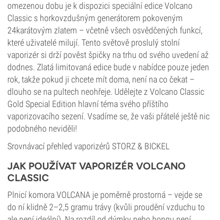
omezenou dobu je k dispozici speciální edice Volcano
Classic s horkovzdušným generátorem pokoveným
24karátovým zlatem – včetně všech osvědčených funkcí,
které uživatelé milují. Tento světově proslulý stolní
vaporizér si drží pověst špičky na trhu od svého uvedení až
dodnes. Zlatá limitovaná edice bude v nabídce pouze jeden
rok, takže pokud ji chcete mít doma, není na co čekat –
dlouho se na pultech neohřeje. Udělejte z Volcano Classic
Gold Special Edition hlavní téma svého příštího
vaporizovacího sezení. Vsadíme se, že vaši přátelé ještě nic
podobného neviděli!
Srovnávací přehled vaporizérů STORZ & BICKEL
JAK POUŽÍVAT VAPORIZÉR VOLCANO
CLASSIC
Plnicí komora VOLCANA je poměrně prostorná – vejde se
do ní klidně 2–2,5 gramu trávy (kvůli proudění vzduchu to
ale není ideální). Na rozdíl od dýmky nebo bongu není