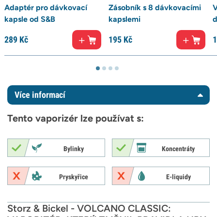
Adaptér pro dávkovací
Zásobník s 8 dávkovacími
V
kapsle od S&B
kapslemi
d
289
Kč
195
Kč
1
Více informací
Tento vaporizér lze používat s:
Bylinky
Koncentráty
Pryskyřice
E-liquidy
Storz & Bickel - VOLCANO CLASSIC: