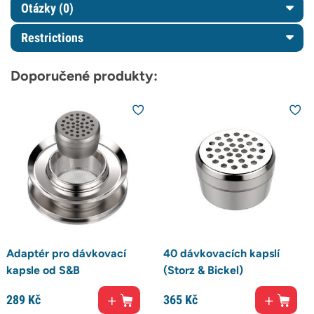
Otázky
(0)
Restrictions
Doporučené produkty:
Adaptér pro dávkovací
40 dávkovacích kapslí
kapsle od S&B
(Storz & Bickel)
289
Kč
365
Kč