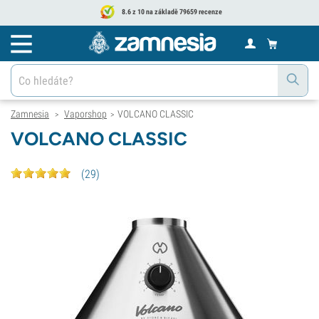
8.6 z 10 na základě 79659 recenze
Zamnesia
Vaporshop
VOLCANO CLASSIC
>
>
VOLCANO CLASSIC
(
29
)