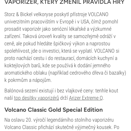
VAPORIZÉR, KTERÝ ZMĚNIL PRAVIDLA HRY
Storz & Bickel velkoryse poskytl přístroje VOLCANO
univerzitním pracovištím v Evropě i v USA, čímž pomohl
prosadit vaporizér jako seriózní lékařské a výzkumné
zařízení. Taková úroveň kvality se samozřejmě odráží v
ceně, ale pokud hledáte špičkový výkon a naprostou
spolehlivost, jde o investici, která se vyplatí. VOLCANO si
proto nachází cestu i do restaurací, domácích kuchyní a
koktejlových barů, kde se používá k dodání jemného
aromatického oblaku (například cedrového dřeva či bazalky)
k pokrmům a nápojům.
Balónová sezení existují i bez vlajkové ceny: tenhle kout
naší
top desítky vaporizérů
drží
Arizer Extreme Q
.
Volcano Classic Gold Special Edition
Na oslavu 20. výročí legendárního stolního vaporizéru
Volcano Classic přichází skutečně výjimečný kousek. Po