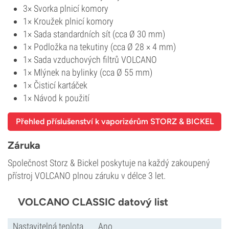
3× Svorka plnicí komory
1× Kroužek plnicí komory
1× Sada standardních sít (cca Ø 30 mm)
1× Podložka na tekutiny (cca Ø 28 × 4 mm)
1× Sada vzduchových filtrů VOLCANO
1× Mlýnek na bylinky (cca Ø 55 mm)
1× Čisticí kartáček
1× Návod k použití
Přehled příslušenství k vaporizérům STORZ & BICKEL
Záruka
Společnost Storz & Bickel poskytuje na každý zakoupený
přístroj VOLCANO plnou záruku v délce 3 let.
VOLCANO CLASSIC datový list
Nastavitelná teplota
Ano