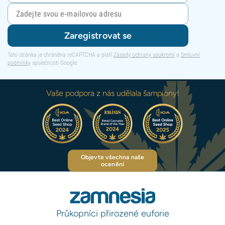
Zaregistrovat se
Tato stránka je chráněna reCAPTCHA a platí
Zásady ochrany soukromí
a
Smluvní
podmínky
společnosti Google.
Vaše podpora z nás udělala šampiony!
Objevte všechna naše
ocenění
Průkopníci přirozené euforie