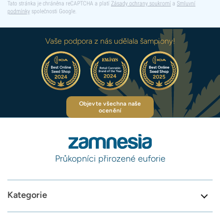
Tato stránka je chráněna reCAPTCHA a platí
Zásady ochrany soukromí
a
Smluvní
podmínky
společnosti Google.
Vaše podpora z nás udělala šampiony!
Objevte všechna naše
ocenění
Průkopníci přirozené euforie
Kategorie