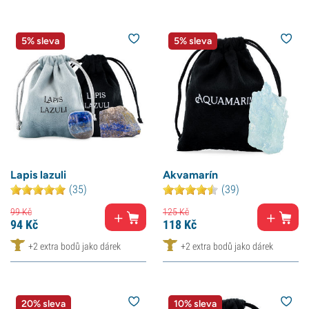
5% sleva
5% sleva
Lapis lazuli
Akvamarín
(35)
(39)
99
Kč
125
Kč
94
Kč
118
Kč
+2 extra bodů jako dárek
+2 extra bodů jako dárek
20% sleva
10% sleva