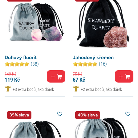
Duhový fluorit
Jahodový křemen
(38)
(16)
149
Kč
75
Kč
119
Kč
67
Kč
+3 extra bodů jako dárek
+2 extra bodů jako dárek
35% sleva
40% sleva