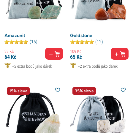
Amazunit
Goldstone
(16)
(12)
99
Kč
109
Kč
64
Kč
65
Kč
+2 extra bodů jako dárek
+2 extra bodů jako dárek
15% sleva
35% sleva