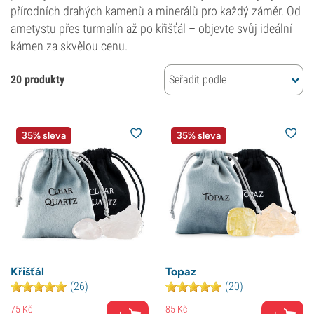
přírodních drahých kamenů a minerálů pro každý záměr. Od
ametystu přes turmalín až po křišťál – objevte svůj ideální
kámen za skvělou cenu.
20 produkty
Seřadit podle
35% sleva
35% sleva
Křišťál
Topaz
(26)
(20)
75
Kč
85
Kč