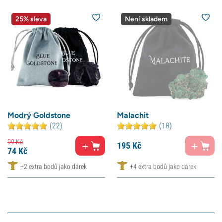
25% sleva
Není skladem
Modrý Goldstone
Malachit
(22)
(18)
99
Kč
195
Kč
74
Kč
+2 extra bodů jako dárek
+4 extra bodů jako dárek