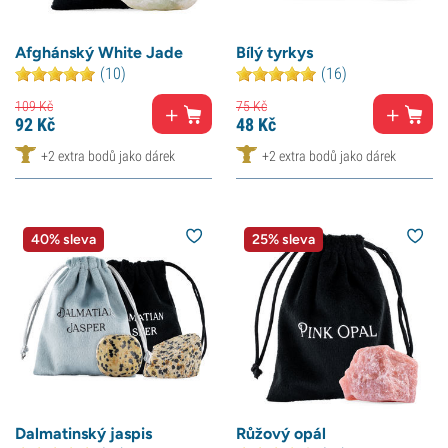
Afghánský White Jade
Bílý tyrkys
(10)
(16)
109
Kč
75
Kč
92
Kč
48
Kč
+2 extra bodů jako dárek
+2 extra bodů jako dárek
40% sleva
25% sleva
Dalmatinský jaspis
Růžový opál