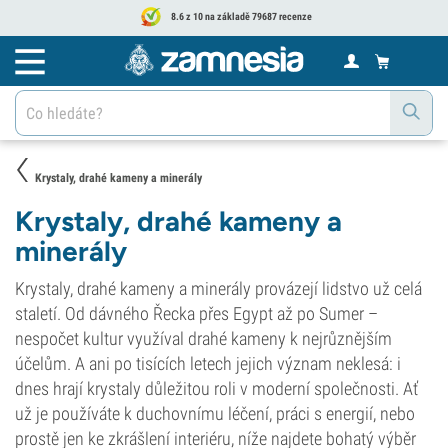
8.6 z 10 na základě 79687 recenze
Krystaly, drahé kameny a minerály
Krystaly, drahé kameny a
minerály
Krystaly, drahé kameny a minerály provázejí lidstvo už celá
staletí. Od dávného Řecka přes Egypt až po Sumer –
nespočet kultur využíval drahé kameny k nejrůznějším
účelům. A ani po tisících letech jejich význam neklesá: i
dnes hrají krystaly důležitou roli v moderní společnosti. Ať
už je používáte k duchovnímu léčení, práci s energií, nebo
prostě jen ke zkrášlení interiéru, níže najdete bohatý výběr