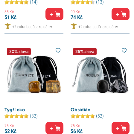
(14)
(13)
85
Kč
99
Kč
51
Kč
74
Kč
+2 extra bodů jako dárek
+2 extra bodů jako dárek
30% sleva
25% sleva
Tygří oko
Obsidián
(32)
(52)
75
Kč
75
Kč
52
Kč
56
Kč