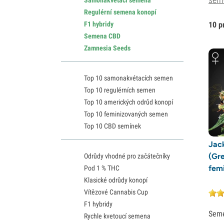
Regulérní semena konopí
F1 hybridy
10 p
Semena CBD
Zamnesia Seeds
Top 10 samonakvétacích semen
Top 10 regulérních semen
Top 10 amerických odrůd konopí
Top 10 feminizovaných semen
Top 10 CBD semínek
Jac
(Gr
Odrůdy vhodné pro začátečníky
fem
Pod 1 % THC
Klasické odrůdy konopí
Vítězové Cannabis Cup
F1 hybridy
Sem
Rychle kvetoucí semena