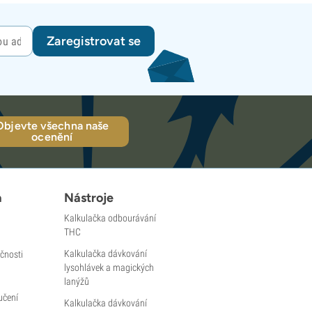
Zaregistrovat se
Objevte všechna naše
ocenění
a
Nástroje
Kalkulačka odbourávání
THC
Kalkulačka dávkování
čnosti
lysohlávek a magických
lanýžů
učení
Kalkulačka dávkování