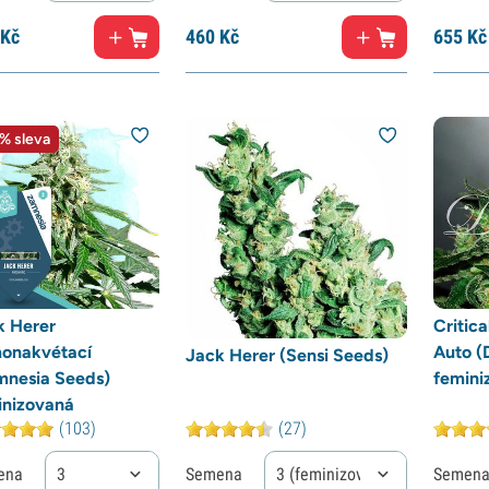
Kč
460
Kč
655
Kč
% sleva
k Herer
Critic
onakvétací
Auto (
Jack Herer (Sensi Seeds)
mnesia Seeds)
femini
inizovaná
(103)
(27)
ena
3
Semena
3 (feminizované)
Semen