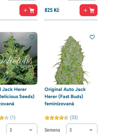
825
Kč
al Jack Herer
Original Auto Jack
Delicious Seeds)
Herer (Fast Buds)
zovaná
feminizovaná
(1)
(33)
a
3
Semena
3