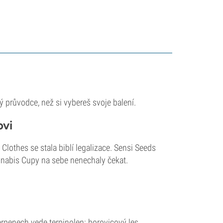
ý průvodce, než si vybereš svoje balení.
ovi
Clothes se stala biblí legalizace. Sensi Seeds
nabis Cupy na sebe nenechaly čekat.
penech vede terpinolen: borovicový les,