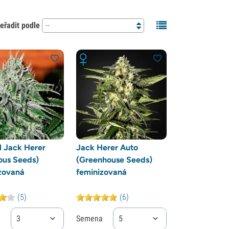
eřadit podle
--
al Jack Herer
Jack Herer Auto
ious Seeds)
(Greenhouse Seeds)
zovaná
feminizovaná
(5)
(6)
a
3
Semena
5