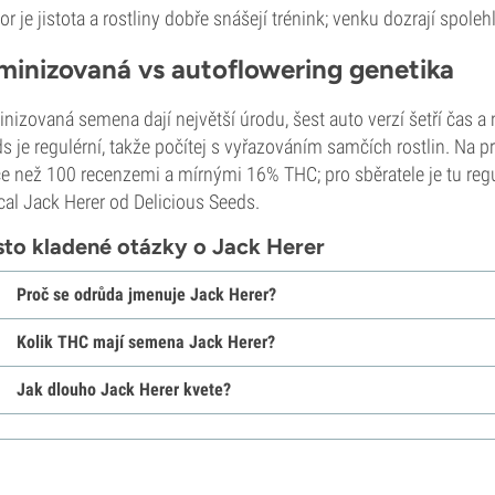
or je jistota a rostliny dobře snášejí trénink; venku dozrají spoleh
minizovaná vs autoflowering genetika
nizovaná semena dají největší úrodu, šest auto verzí šetří čas a 
s je regulérní, takže počítej s vyřazováním samčích rostlin. Na 
ce než 100 recenzemi a mírnými 16% THC; pro sběratele je tu regu
ical Jack Herer od Delicious Seeds.
to kladené otázky o Jack Herer
Proč se odrůda jmenuje Jack Herer?
Kolik THC mají semena Jack Herer?
Jak dlouho Jack Herer kvete?