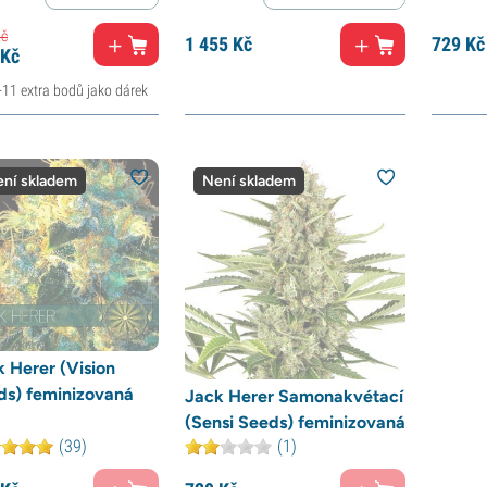
č
1
455 Kč
729
Kč
Kč
+11 extra bodů jako dárek
ní skladem
Není skladem
 Herer (Vision
ds) feminizovaná
Jack Herer Samonakvétací
(Sensi Seeds) feminizovaná
(39)
(1)