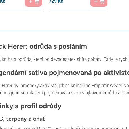
Kč
729
Kč
ck Herer: odrůda s posláním
 kniha a odrůda, která od devadesátek sbírá poháry. Tady je rychl
gendární sativa pojmenovaná po aktivist
 Herer byl americký aktivista, jehož kniha The Emperor Wears No 
ěm s jeho souhlasem pojmenovala svou vlajkovou odrůdu a Can
inky a profil odrůdy
, terpeny a chuť
lované verze měří 15-21% THC, na dnešní poměry umírněně. V ter