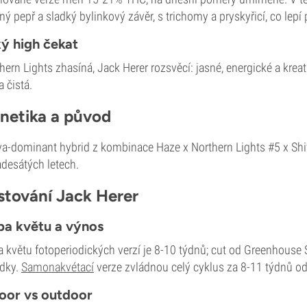
ný pepř a sladký bylinkový závěr, s trichomy a pryskyřicí, co lepí 
ý high čekat
hern Lights zhasíná, Jack Herer rozsvěcí: jasné, energické a krea
a čistá.
netika a původ
va-dominant hybrid z kombinace Haze x Northern Lights #5 x Sh
desátých letech.
stování Jack Herer
a květu a výnos
 květu fotoperiodických verzí je 8-10 týdnů; cut od Greenhous
dky.
Samonakvétací
verze zvládnou celý cyklus za 8-11 týdnů o
oor vs outdoor