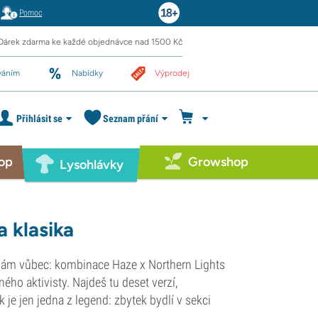
Pomoc
Dárek zdarma ke každé objednávce nad 1500 Kč
váním
Nabídky
Výprodej
Přihlásit se
Seznam přání
op
Growshop
Lysohlávky
 klasika
ůdám vůbec: kombinace Haze x Northern Lights
o aktivisty. Najdeš tu deset verzí,
 je jen jedna z legend: zbytek bydlí v sekci