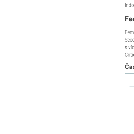
Indo
Vzácná Dankness
Reggae Seeds
Fe
Resin Seeds
Ripper Seeds
Femi
Royal Queen Seeds
Seed
Sagarmatha Seeds
s ví
Samsara Seeds
Crit
Seedstockers
Sensation Seeds
Čas
Sensi Seeds
Serious Seeds
Silent Seeds
Solfire Gardens
Soma Seeds
Spliff Seeds
Strain Hunters
Sumo Seeds
Super Sativa Seed Club
Super Strains