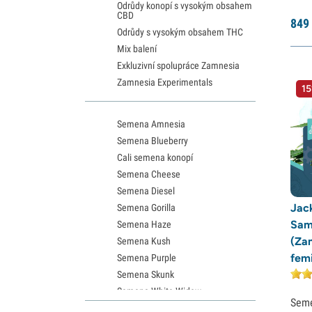
Odrůdy konopí s vysokým obsahem
CBD
849
Odrůdy s vysokým obsahem THC
Mix balení
Exkluzivní spolupráce Zamnesia
Zamnesia Experimentals
15
Semena Amnesia
Semena Blueberry
Cali semena konopí
Semena Cheese
Semena Diesel
Jac
Semena Gorilla
Sam
Semena Haze
(Za
Semena Kush
fem
Semena Purple
Semena Skunk
Semena White Widow
Sem
Semena Northern Lights