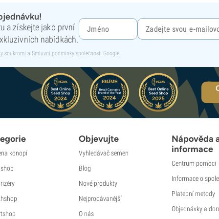
objednávku!
 a získejte jako první
xkluzivních nabídkách.
y soukromí
a
Smluvní podmínky
společnosti Google.
egorie
Objevujte
Nápověda 
informace
na konopí
Vyhledávač semen
Centrum pomoci
shop
Blog
Informace o spole
rizéry
Nové produkty
Platební metody
thshop
Nejprodávanější
Objednávky a dor
tshop
O nás