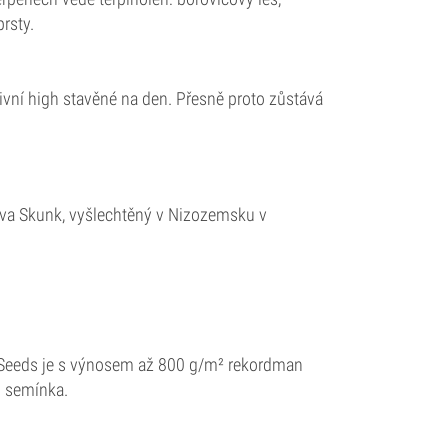
prsty.
tivní high stavěné na den. Přesně proto zůstává
iva Skunk, vyšlechtěný v Nizozemsku v
e Seeds je s výnosem až 800 g/m² rekordman
d semínka.