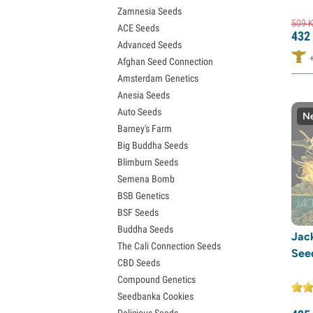
Zamnesia Seeds
Semena Granddaddy Purple
509
K
ACE Seeds
Semena OG Kush
432
Advanced Seeds
Semena Blue Dream
Afghan Seed Connection
Semena Lemon Haze
Amsterdam Genetics
Semena Bruce Banner
Anesia Seeds
Semena Gelato
Auto Seeds
Semena Sour Diesel
Ne
Barney's Farm
Semena Jack Herer
Big Buddha Seeds
Semena Girl Scout Cookies (GSC)
Blimburn Seeds
Semena Wedding Cake
Semena Bomb
Semena Zkittlez
BSB Genetics
Semena Pineapple Express
BSF Seeds
Semena Chemdawg
Buddha Seeds
Semena Hindu Kush
Jack
The Cali Connection Seeds
Semena Mimosa
See
CBD Seeds
Compound Genetics
Seedbanka Cookies
Delicious Seeds