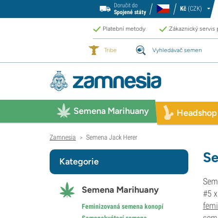
Doručit do
Kč
(CZK)
Spojené státy
Platební metody
Zákaznický servis
Tribe
Vyhledávač semen
Semena Marihuany
Headshop
Zamnesia
Semena Jack Herer
>
Se
Kategorie
Seme
Semena Marihuany
#5 x
fem
Feminizovaná semena konopí
sem
Samonakvétací semena