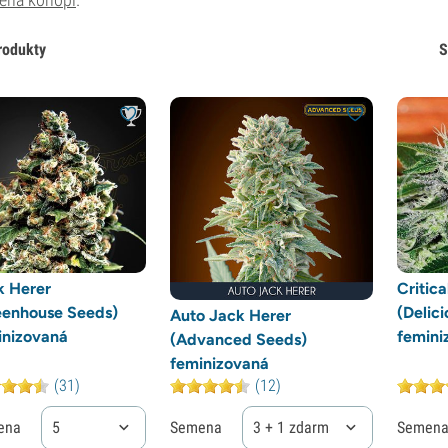
rodukty
S
k Herer
Critic
eenhouse Seeds)
(Delic
Auto Jack Herer
inizovaná
femini
(Advanced Seeds)
feminizovaná
(31)
(12)
ena
5
Semena
3 + 1 zdarma
Semen