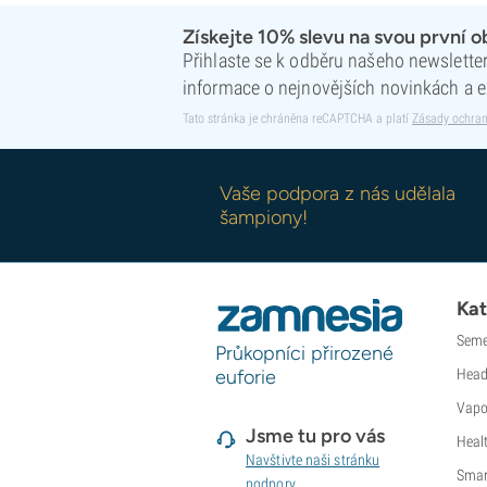
Sweet Seeds
Získejte 10% slevu na svou první 
TICAL
Přihlaste se k odběru našeho newsletteru
T.H. Seeds
informace o nejnovějších novinkách a e
Top Tao Seeds
Tato stránka je chráněna reCAPTCHA a platí
Zásady ochran
Vision Seeds
VIP Seeds
White Label
Vaše podpora z nás udělala
World of Seeds
šampiony!
Seed Banks
Kat
Seme
Průkopníci přirozené
euforie
Head
Vapo
Jsme tu pro vás
Heal
Navštivte naši stránku
Smar
podpory