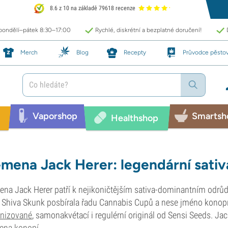
8.6 z 10 na základě 79618 recenze
 pondělí–pátek 8:30–17:00
Rychlé, diskrétní a bezplatné doručení!
Merch
Blog
Recepty
Průvodce pěsto
Vaporshop
Smartsh
Healthshop
mena Jack Herer: legendární sativa
na Jack Herer patří k nejikoničtějším sativa-dominantním odr
 Shiva Skunk posbírala řadu Cannabis Cupů a nese jméno konopnéh
inizované
, samonakvétací i regulérní originál od Sensi Seeds. Jack
ena konopí
.