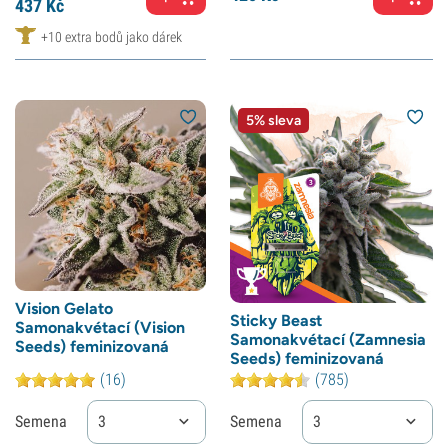
437
Kč
+10 extra bodů jako dárek
5% sleva
Vision Gelato
Sticky Beast
Samonakvétací (Vision
Samonakvétací (Zamnesia
Seeds) feminizovaná
Seeds) feminizovaná
(16)
(785)
Semena
3
Semena
3