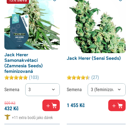
15% sleva
Jack Herer
Jack Herer (Sensi Seeds)
Samonakvétací
(Zamnesia Seeds)
feminizovaná
(103)
(27)
Semena
3
Semena
3 (feminizované)
509
Kč
1
455 Kč
432
Kč
+11 extra bodů jako dárek