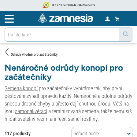
8.6 z 10 na základě 79659 recenze
Odrůdy vhodné pro začátečníky
Nenáročné odrůdy konopí pro
začátečníky
Semena konopí
pro začátečníky vybíráme tak, aby první
pěstování zvládl opravdu každý. Nenáročné a odolné odrůdy
snesou drobné chyby a přesto dají chutnou úrodu. Většina
jsou
samonakvétací
a feminizovaná semena, takže nemusíš
hlídat světelný režim ani řešit samčí rostliny.
117 produkty
Seřadit podle