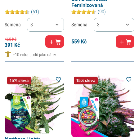
Feminizovaná
(61)
(90)
Semena
3
Semena
3
460
Kč
559
Kč
391
Kč
+10 extra bodů jako dárek
15% sleva
15% sleva
Northern Lights