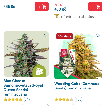
509
Kč
545
Kč
483
Kč
+11 extra bodů jako dárek
5% sleva
Blue Cheese
Wedding Cake (Zamnesia
Samonakvétací (Royal
Seeds) feminizovaná
Queen Seeds)
feminizovaná
(34)
(168)