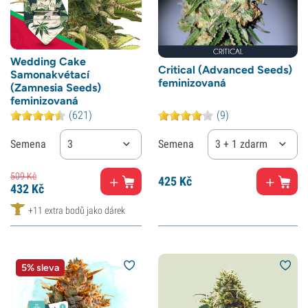
Wedding Cake
Critical (Advanced Seeds)
Samonakvétací
feminizovaná
(Zamnesia Seeds)
feminizovaná
(621)
(9)
Semena
3
Semena
3 + 1 zdarma
509
Kč
425
Kč
432
Kč
+11 extra bodů jako dárek
5% sleva