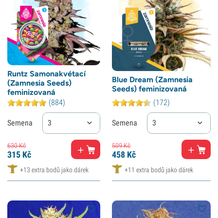
Runtz Samonakvétací
Blue Dream (Zamnesia
(Zamnesia Seeds)
Seeds) feminizovaná
feminizovaná
(884)
(172)
Semena
3
Semena
3
630
Kč
509
Kč
315
Kč
458
Kč
+13 extra bodů jako dárek
+11 extra bodů jako dárek