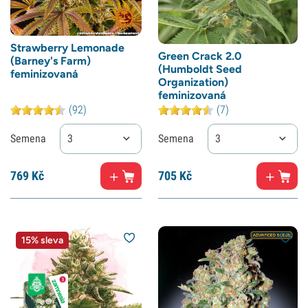
Strawberry Lemonade
Green Crack 2.0
(Barney's Farm)
(Humboldt Seed
feminizovaná
Organization)
feminizovaná
(92)
(7)
Semena
3
Semena
3
769
Kč
705
Kč
15% sleva