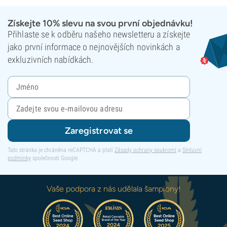
Získejte 10% slevu na svou první objednávku!
Přihlaste se k odběru našeho newsletteru a získejte
jako první informace o nejnovějších novinkách a
exkluzivních nabídkách.
Zaregistrovat se
Tato stránka je chráněna reCAPTCHA a platí
Zásady ochrany soukromí
a
Smluvní
podmínky
společnosti Google.
Vaše podpora z nás udělala šampiony!