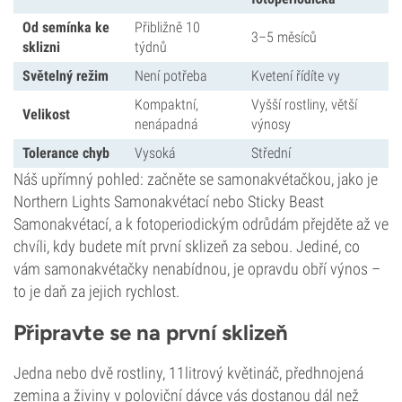
Od semínka ke
Přibližně 10
3–5 měsíců
sklizni
týdnů
Světelný režim
Není potřeba
Kvetení řídíte vy
Kompaktní,
Vyšší rostliny, větší
Velikost
nenápadná
výnosy
Tolerance chyb
Vysoká
Střední
Náš upřímný pohled: začněte se samonakvétačkou, jako je
Northern Lights Samonakvétací nebo Sticky Beast
Samonakvétací, a k fotoperiodickým odrůdám přejděte až ve
chvíli, kdy budete mít první sklizeň za sebou. Jediné, co
vám samonakvétačky nenabídnou, je opravdu obří výnos –
to je daň za jejich rychlost.
Připravte se na první sklizeň
Jedna nebo dvě rostliny, 11litrový květináč, předhnojená
zemina a živiny v poloviční dávce vás dostanou dál než