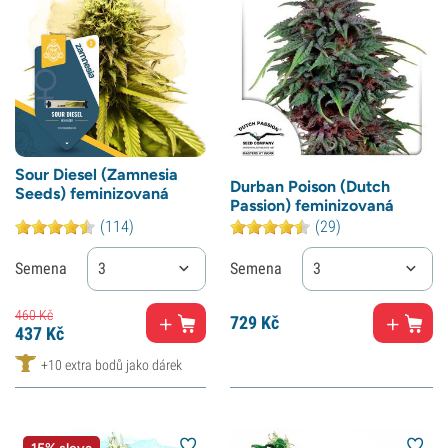
Sour Diesel (Zamnesia
Durban Poison (Dutch
Seeds) feminizovaná
Passion) feminizovaná
(114)
(29)
Semena
3
Semena
3
460
Kč
729
Kč
437
Kč
+10 extra bodů jako dárek