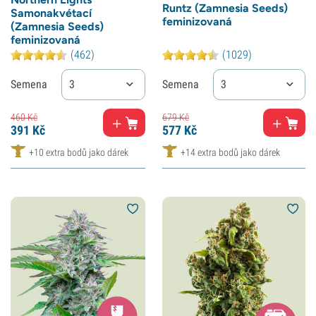
Runtz (Zamnesia Seeds)
Samonakvétací
feminizovaná
(Zamnesia Seeds)
feminizovaná
(462)
(1029)
Semena
3
Semena
3
460
Kč
679
Kč
391
Kč
577
Kč
+10 extra bodů jako dárek
+14 extra bodů jako dárek