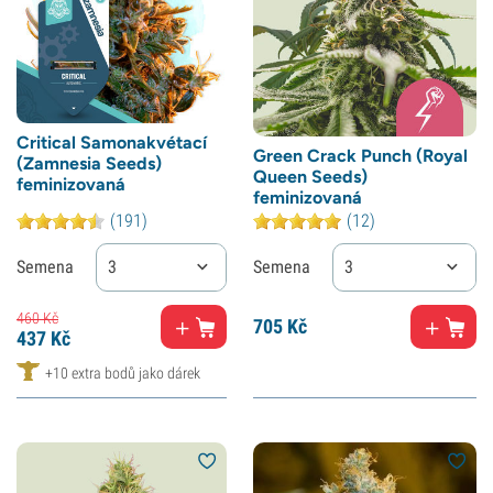
Critical Samonakvétací
Green Crack Punch (Royal
(Zamnesia Seeds)
Queen Seeds)
feminizovaná
feminizovaná
(191)
(12)
Semena
3
Semena
3
460
Kč
705
Kč
437
Kč
+10 extra bodů jako dárek