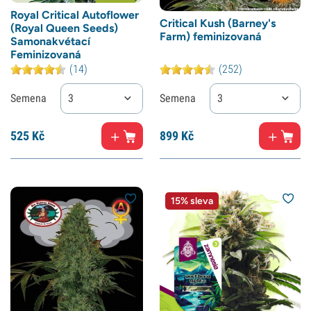
Royal Critical Autoflower
Critical Kush (Barney's
(Royal Queen Seeds)
Farm) feminizovaná
Samonakvétací
Feminizovaná
(14)
(252)
Semena
3
Semena
3
525
Kč
899
Kč
15% sleva