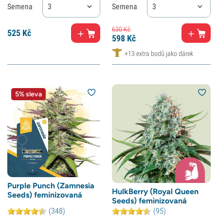
Semena
3
Semena
3
630
Kč
525
Kč
598
Kč
+13 extra bodů jako dárek
5% sleva
Purple Punch (Zamnesia
HulkBerry (Royal Queen
Seeds) feminizovaná
Seeds) feminizovaná
(348)
(95)