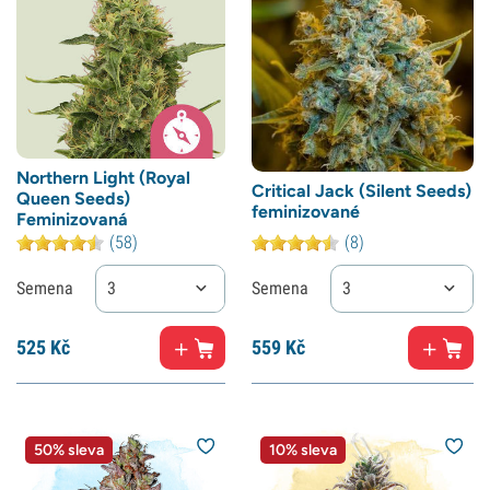
Northern Light (Royal
Critical Jack (Silent Seeds)
Queen Seeds)
feminizované
Feminizovaná
(58)
(8)
Semena
3
Semena
3
525
Kč
559
Kč
50% sleva
10% sleva