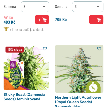
Semena
3
Semena
3
509
Kč
705
Kč
483
Kč
+11 extra bodů jako dárek
15% sleva
Sticky Beast (Zamnesia
Northern Light Autoflower
Seeds) feminizovaná
(Royal Queen Seeds)
Samonakvétací