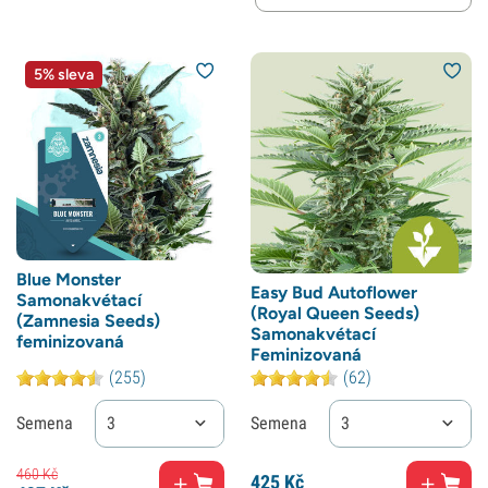
5% sleva
Blue Monster
Easy Bud Autoflower
Samonakvétací
(Royal Queen Seeds)
(Zamnesia Seeds)
Samonakvétací
feminizovaná
Feminizovaná
(255)
(62)
Semena
3
Semena
3
460
Kč
425
Kč