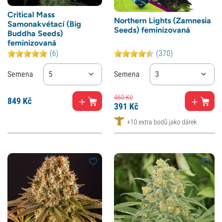
Critical Mass
Northern Lights (Zamnesia
Samonakvétací (Big
Seeds) feminizovaná
Buddha Seeds)
feminizovaná
(6)
(370)
Semena
5
Semena
3
460
Kč
849
Kč
391
Kč
+10 extra bodů jako dárek