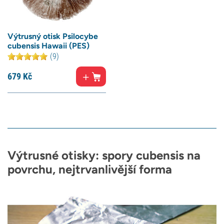
Výtrusný otisk Psilocybe
cubensis Hawaii (PES)
(9)
679
Kč
Výtrusné otisky: spory cubensis na
povrchu, nejtrvanlivější forma