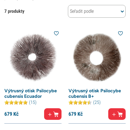
7 produkty
Seřadit podle
Výtrusný otisk Psilocybe
Výtrusný otisk Psilocybe
cubensis Ecuador
cubensis B+
(15)
(25)
679
Kč
679
Kč