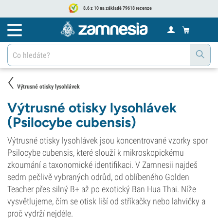
8.6 z 10 na základě 79618 recenze
Výtrusné otisky lysohlávek
Výtrusné otisky lysohlávek
(Psilocybe cubensis)
Výtrusné otisky lysohlávek jsou koncentrované vzorky spor
Psilocybe cubensis, které slouží k mikroskopickému
zkoumání a taxonomické identifikaci. V Zamnesii najdeš
sedm pečlivě vybraných odrůd, od oblíbeného Golden
Teacher přes silný B+ až po exotický Ban Hua Thai. Níže
vysvětlujeme, čím se otisk liší od stříkačky nebo lahvičky a
proč vydrží nejdéle.