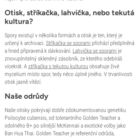
Otisk, stříkačka, lahvička, nebo tekutá
kultura?
Spory existují v několika formách a otisk je ten, který je
určený k archivaci.
Stříkačka se sporami
přichází předplněná
a hned připravená k dávkování.
Lahvička se sporami
je
znovuplnitelný skleněný zásobník, ze kterého odebíráš
vícekrát. A
stříkačka s tekutou kulturou
obsahuje živé
mycelium místo spor, tedy něco úplně jiného. V trvanlivosti
otisk jasně vítězí.
Naše odrůdy
Naše otisky pokrývají dobře zdokumentovanou genetiku
Psilocybe cubensis, od tolerantního Golden Teacher a
odolného B+ po silnější McKennaii a exotické volby jako
Ban Hua Thai. Golden Teacher je referenční odrůda,