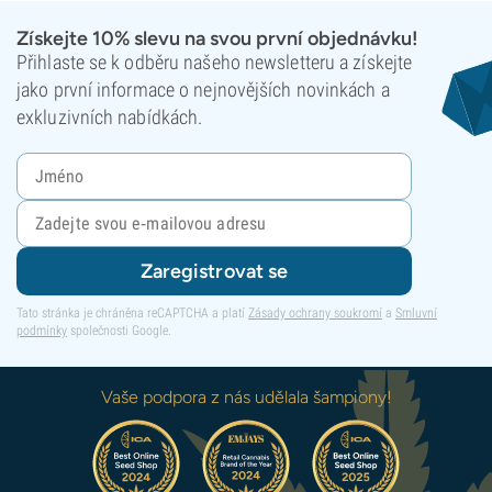
Získejte 10% slevu na svou první objednávku!
Přihlaste se k odběru našeho newsletteru a získejte
jako první informace o nejnovějších novinkách a
exkluzivních nabídkách.
Zaregistrovat se
Tato stránka je chráněna reCAPTCHA a platí
Zásady ochrany soukromí
a
Smluvní
podmínky
společnosti Google.
Vaše podpora z nás udělala šampiony!