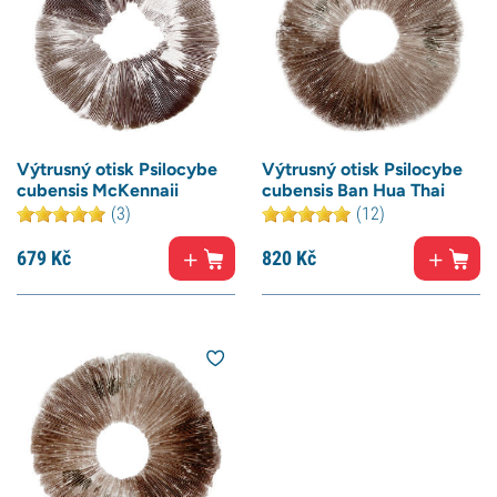
Výtrusný otisk Psilocybe
Výtrusný otisk Psilocybe
cubensis McKennaii
cubensis Ban Hua Thai
(3)
(12)
679
Kč
820
Kč