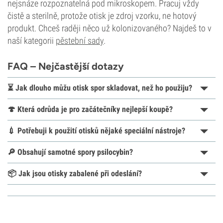
nejsnáze rozpoznatelná pod mikroskopem. Pracuj vždy
čistě a sterilně, protože otisk je zdroj vzorku, ne hotový
produkt. Chceš raději něco už kolonizovaného? Najdeš to v
naší kategorii
pěstební sady
.
FAQ – Nejčastější dotazy
⏳ Jak dlouho můžu otisk spor skladovat, než ho použiju?
🍄 Která odrůda je pro začátečníky nejlepší koupě?
💉 Potřebuji k použití otisků nějaké speciální nástroje?
🔎 Obsahují samotné spory psilocybin?
📦 Jak jsou otisky zabalené při odeslání?