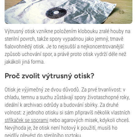
Výtrusný otisk vznikne položením klobouku zralé houby na
sterilní povrch, takže spory vypadnou jako jemný, tmavě
fialovohnědý otisk. Je to nejsušší a nejkoncentrovanější
způsob uchování spor, a právě proto otisk vydrží déle než
jakákoli jiná forma.
Proč zvolit výtrusný otisk?
Otisk je výjimečný ze dvou důvodů. Za prvé trvanlivost: v
chladu, temnu a suchu zůstávají spory životaschopné roky,
ideální k archivaci odrůdy a budování sbírky. Za druhé
volnost: z jednoho otisku si sám připravíš několik vlastních
stříkaček se sporami
nebo agarových misek, kdykoli chceš.
Nevýhoda je, že otisk není hotový k použití, musíš ho
nejdřív převést do sterilního roztoku.