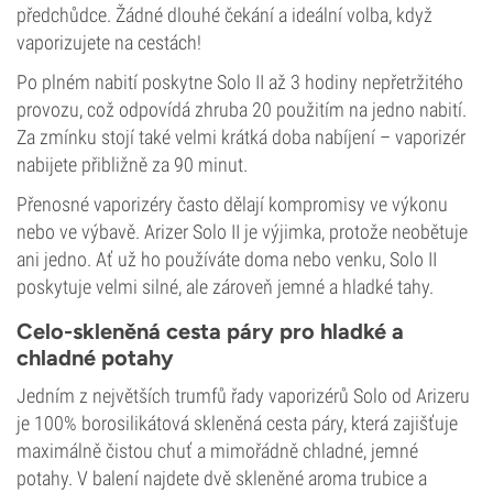
předchůdce. Žádné dlouhé čekání a ideální volba, když
vaporizujete na cestách!
Po plném nabití poskytne Solo II až 3 hodiny nepřetržitého
provozu, což odpovídá zhruba 20 použitím na jedno nabití.
Za zmínku stojí také velmi krátká doba nabíjení – vaporizér
nabijete přibližně za 90 minut.
Přenosné vaporizéry často dělají kompromisy ve výkonu
nebo ve výbavě. Arizer Solo II je výjimka, protože neobětuje
ani jedno. Ať už ho používáte doma nebo venku, Solo II
poskytuje velmi silné, ale zároveň jemné a hladké tahy.
Celo-skleněná cesta páry pro hladké a
chladné potahy
Jedním z největších trumfů řady vaporizérů Solo od Arizeru
je 100% borosilikátová skleněná cesta páry, která zajišťuje
maximálně čistou chuť a mimořádně chladné, jemné
potahy. V balení najdete dvě skleněné aroma trubice a