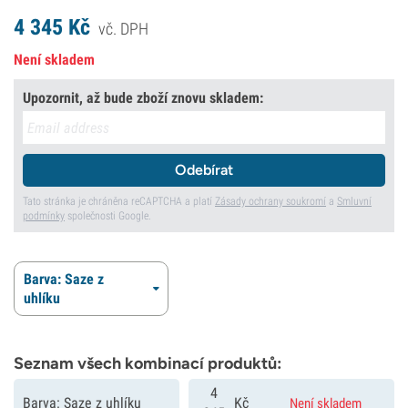
4 345
Kč
vč. DPH
Není skladem
Upozornit, až bude zboží znovu skladem:
Odebírat
Tato stránka je chráněna reCAPTCHA a platí
Zásady ochrany soukromí
a
Smluvní
podmínky
společnosti Google.
Barva: Saze z
uhlíku
Seznam všech kombinací produktů:
4
Barva: Saze z uhlíku
Kč
Není skladem