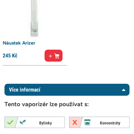
Náustek Arizer
245
Kč
Více informací
Tento vaporizér lze používat s:
Bylinky
Koncentráty