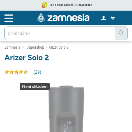
8.6 z 10 na základě 79746 recenze
Zamnesia
Vaporshop
Arizer Solo 2
>
>
Arizer Solo 2
(
29
)
Není skladem