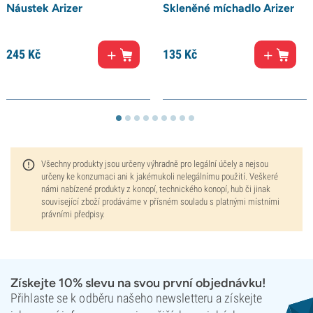
Náustek Arizer
Skleněné míchadlo Arizer
245
Kč
135
Kč
Všechny produkty jsou určeny výhradně pro legální účely a nejsou
určeny ke konzumaci ani k jakémukoli nelegálnímu použití. Veškeré
námi nabízené produkty z konopí, technického konopí, hub či jinak
související zboží prodáváme v přísném souladu s platnými místními
právními předpisy.
Získejte 10% slevu na svou první objednávku!
Přihlaste se k odběru našeho newsletteru a získejte