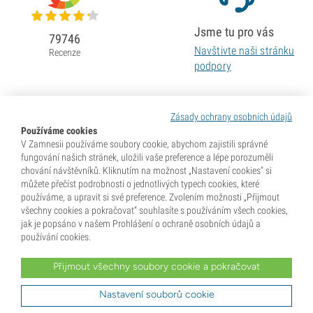
Jsme tu pro vás
79746
Navštivte naši stránku
Recenze
podpory
Zásady ochrany osobních údajů
Používáme cookies
V Zamnesii používáme soubory cookie, abychom zajistili správné
fungování našich stránek, uložili vaše preference a lépe porozuměli
chování návštěvníků. Kliknutím na možnost „Nastavení cookies“ si
můžete přečíst podrobnosti o jednotlivých typech cookies, které
používáme, a upravit si své preference. Zvolením možnosti „Přijmout
všechny cookies a pokračovat“ souhlasíte s používáním všech cookies,
jak je popsáno v našem Prohlášení o ochraně osobních údajů a
používání cookies.
Přijmout všechny soubory cookie a pokračovat
* Semena se prodávají jako sběratelské předměty. Klíčení semen je v mnoha zemích nezákonné. Před
nákupem se dobře informujte. Zakoupením potvrzujete, že jste dosáhli plnoletosti dle zákonů země, kde
žijete, a že znáte své místní právní předpisy. Zároveň se vzdáváte jakýchkoli nároků vůči společnosti
Nastavení souborů cookie
Zamnesia v případě, že budete jednat v rozporu s platnými zákony.