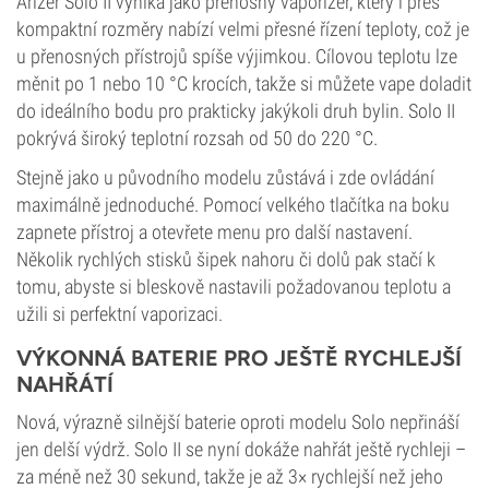
Arizer Solo II vyniká jako přenosný vaporizér, který i přes
kompaktní rozměry nabízí velmi přesné řízení teploty, což je
u přenosných přístrojů spíše výjimkou. Cílovou teplotu lze
měnit po 1 nebo 10 °C krocích, takže si můžete vape doladit
do ideálního bodu pro prakticky jakýkoli druh bylin. Solo II
pokrývá široký teplotní rozsah od 50 do 220 °C.
Stejně jako u původního modelu zůstává i zde ovládání
maximálně jednoduché. Pomocí velkého tlačítka na boku
zapnete přístroj a otevřete menu pro další nastavení.
Několik rychlých stisků šipek nahoru či dolů pak stačí k
tomu, abyste si bleskově nastavili požadovanou teplotu a
užili si perfektní vaporizaci.
VÝKONNÁ BATERIE PRO JEŠTĚ RYCHLEJŠÍ
NAHŘÁTÍ
Nová, výrazně silnější baterie oproti modelu Solo nepřináší
jen delší výdrž. Solo II se nyní dokáže nahřát ještě rychleji –
za méně než 30 sekund, takže je až 3× rychlejší než jeho