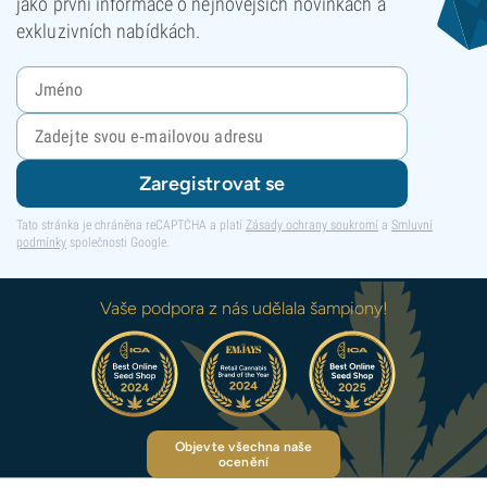
jako první informace o nejnovějších novinkách a
exkluzivních nabídkách.
Zaregistrovat se
Tato stránka je chráněna reCAPTCHA a platí
Zásady ochrany soukromí
a
Smluvní
podmínky
společnosti Google.
Vaše podpora z nás udělala šampiony!
Objevte všechna naše
ocenění