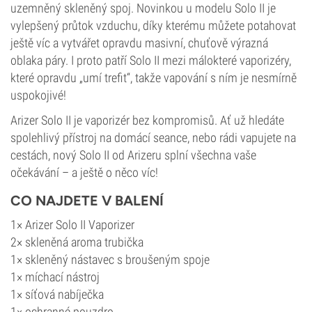
uzemněný skleněný spoj. Novinkou u modelu Solo II je
vylepšený průtok vzduchu, díky kterému můžete potahovat
ještě víc a vytvářet opravdu masivní, chuťově výrazná
oblaka páry. I proto patří Solo II mezi málokteré vaporizéry,
které opravdu „umí trefit“, takže vapování s ním je nesmírně
uspokojivé!
Arizer Solo II je vaporizér bez kompromisů. Ať už hledáte
spolehlivý přístroj na domácí seance, nebo rádi vapujete na
cestách, nový Solo II od Arizeru splní všechna vaše
očekávání – a ještě o něco víc!
CO NAJDETE V BALENÍ
1× Arizer Solo II Vaporizer
2× skleněná aroma trubička
1× skleněný nástavec s broušeným spoje
1× míchací nástroj
1× síťová nabíječka
1× ochranné pouzdro