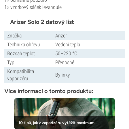
1× vzorkový sáček levandule
Arizer Solo 2 datový list
Značka
Arizer
Technika ohřevu
Vedení tepla
Rozsah teplot
50–220 °C
Typ
Přenosné
Kompatibilita
Bylinky
vaporizéru
Více informací o tomto produktu:
10 tipů, jak z vaporizéru vytěžit maximum