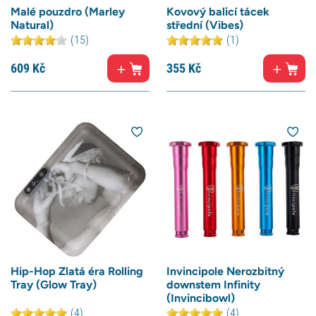
Malé pouzdro (Marley
Kovový balicí tácek
Natural)
střední (Vibes)
(15)
(1)
609
Kč
355
Kč
Hip-Hop Zlatá éra Rolling
Invincipole Nerozbitný
Tray (Glow Tray)
downstem Infinity
(Invincibowl)
(4)
(4)