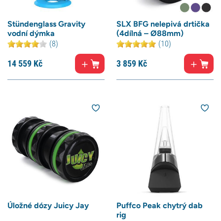
Stündenglass Gravity
SLX BFG nelepivá drtička
vodní dýmka
(4dílná – Ø88mm)
(8)
(10)
14 559
Kč
3 859
Kč
Úložné dózy Juicy Jay
Puffco Peak chytrý dab
rig