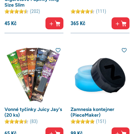
Size Slim
(202)
(111)
45
Kč
365
Kč
Vonné tyčinky Juicy Jay's
Zamnesia kontejner
(20 ks)
(PieceMaker)
(83)
(151)
65
Kč
99
Kč