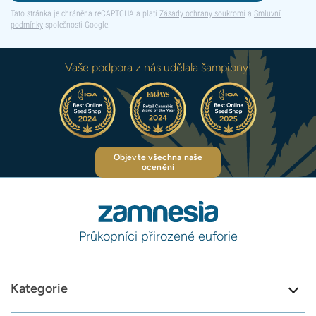
Tato stránka je chráněna reCAPTCHA a platí
Zásady ochrany soukromí
a
Smluvní
podmínky
společnosti Google.
Vaše podpora z nás udělala šampiony!
Objevte všechna naše
ocenění
Průkopníci přirozené euforie
Kategorie