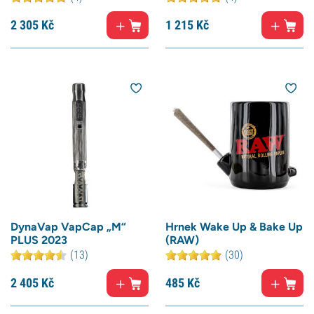
2 305
Kč
1 215
Kč
DynaVap VapCap „M“
Hrnek Wake Up & Bake Up
PLUS 2023
(RAW)
(13)
(30)
2 405
Kč
485
Kč