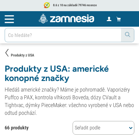
8.6 z 10 na základě 79746 recenze
Produkty z USA
Produkty z USA: americké
konopné značky
Hledáš americké značky? Máme je pohromadě. Vaporizéry
Puffco a PAX, kontrola vlhkosti Boveda, dózy CVault a
Tightvac, dýmky PieceMaker: všechno vyrobené v USA nebo
odtud pochází.
66 produkty
Seřadit podle