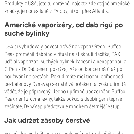
Produkty z USA, jste tu správně: najdete zde stejné americké
značky, jen odesílané z Evropy, nikoli přes Atlantik.
Americké vaporizéry, od dab rigů po
suché bylinky
USA si vybudovaly pověst právě na vaporizérech. Puffco
Peak proměnil dabbing v rituál na stisknutí tlačítka, PAX
udělal vaporizaci suchých bylinek kapesní a nenápadnou a
G Pen s Dr Dabberem pokrývají vše od koncentrátů až po
používání na cestách. Pokud máte rádi trochu obřadnosti,
bezbateriový DynaVap se nahřívá hořákem a cvaknutím dá
vědět, že je připravený. Jedno upřímné upozornění: Puffco
Peak není zrovna levný, takže pokud s dabbingem teprve
začínáte, DynaVap představuje mnohem šetrnější vstup.
Jak udržet zásoby čerstvé
Suché, drolivé květy jsou nejrychlejší cesta, jak přijít o chuť,