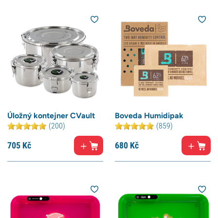
Úložný kontejner CVault
Boveda Humidipak
(200)
(859)
705
Kč
680
Kč