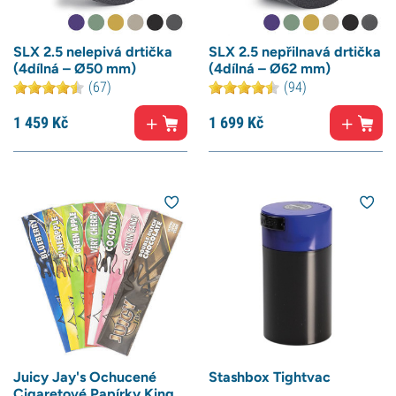
SLX 2.5 nelepivá drtička
SLX 2.5 nepřilnavá drtička
(4dílná – Ø50 mm)
(4dílná – Ø62 mm)
(67)
(94)
1 459
Kč
1 699
Kč
Juicy Jay's Ochucené
Stashbox Tightvac
Cigaretové Papírky King