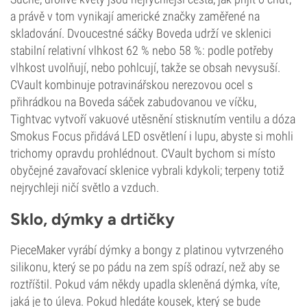
a právě v tom vynikají americké značky zaměřené na
skladování. Dvoucestné sáčky Boveda udrží ve sklenici
stabilní relativní vlhkost 62 % nebo 58 %: podle potřeby
vlhkost uvolňují, nebo pohlcují, takže se obsah nevysuší.
CVault kombinuje potravinářskou nerezovou ocel s
přihrádkou na Boveda sáček zabudovanou ve víčku,
Tightvac vytvoří vakuové utěsnění stisknutím ventilu a dóza
Smokus Focus přidává LED osvětlení i lupu, abyste si mohli
trichomy opravdu prohlédnout. CVault bychom si místo
obyčejné zavařovací sklenice vybrali kdykoli; terpeny totiž
nejrychleji ničí světlo a vzduch.
Sklo, dýmky a drtičky
PieceMaker vyrábí dýmky a bongy z platinou vytvrzeného
silikonu, který se po pádu na zem spíš odrazí, než aby se
roztříštil. Pokud vám někdy upadla skleněná dýmka, víte,
jaká je to úleva. Pokud hledáte kousek, který se bude