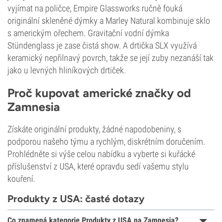
vyjímat na poličce, Empire Glassworks ručně fouká
originální skleněné dýmky a Marley Natural kombinuje sklo
s americkým ořechem. Gravitační vodní dýmka
Stündenglass je zase čistá show. A drtička SLX využívá
keramický nepřilnavý povrch, takže se její zuby nezanáší tak
jako u levných hliníkových drtiček.
Proč kupovat americké značky od
Zamnesia
Získáte originální produkty, žádné napodobeniny, s
podporou našeho týmu a rychlým, diskrétním doručením.
Prohlédněte si výše celou nabídku a vyberte si kuřácké
příslušenství z USA, které opravdu sedí vašemu stylu
kouření.
Produkty z USA: časté dotazy
Co znamená kategorie Produkty z USA na Zamnesia?