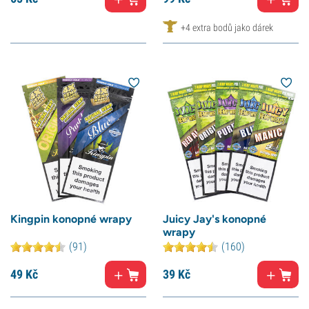
+4 extra bodů jako dárek
Kingpin konopné wrapy
Juicy Jay's konopné
wrapy
(91)
(160)
49
Kč
39
Kč