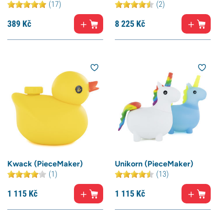
(17)
(2)
389
Kč
8 225
Kč
Kwack (PieceMaker)
Unikorn (PieceMaker)
(1)
(13)
1 115
Kč
1 115
Kč