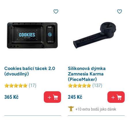
Cookies balicí tácek 2.0
Silikonová dýmka
(dvoudílný)
Zamnesia Karma
(PieceMaker)
(17)
(137)
365
Kč
245
Kč
+10 extra bodů jako dárek