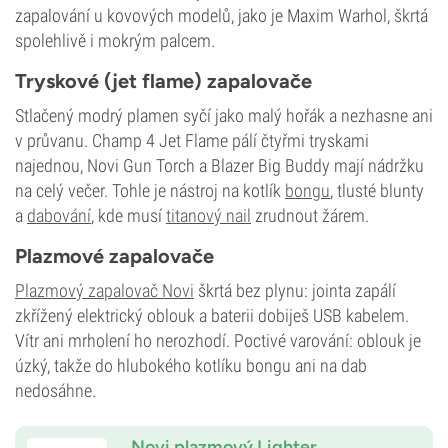
zapalování u kovových modelů, jako je Maxim Warhol, škrtá
spolehlivě i mokrým palcem.
Tryskové (jet flame) zapalovače
Stlačený modrý plamen syčí jako malý hořák a nezhasne ani
v průvanu. Champ 4 Jet Flame pálí čtyřmi tryskami
najednou, Novi Gun Torch a Blazer Big Buddy mají nádržku
na celý večer. Tohle je nástroj na kotlík
bongu
, tlusté blunty
a
dabování
, kde musí
titanový nail
zrudnout žárem.
Plazmové zapalovače
Plazmový zapalovač Novi
škrtá bez plynu: jointa zapálí
zkřížený elektrický oblouk a baterii dobiješ USB kabelem.
Vítr ani mrholení ho nerozhodí. Poctivé varování: oblouk je
úzký, takže do hlubokého kotlíku bongu ani na dab
nedosáhne.
Novi plazmový Lighter