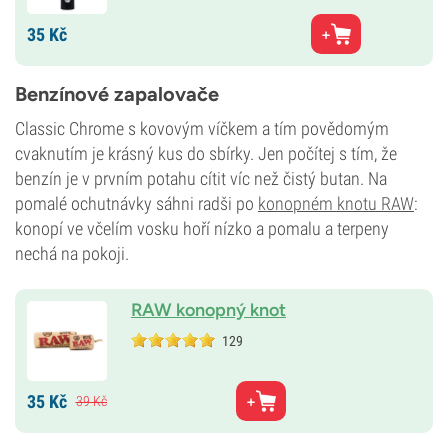
35
Kč
Benzínové zapalovače
Classic Chrome s kovovým víčkem a tím povědomým
cvaknutím je krásný kus do sbírky. Jen počítej s tím, že
benzín je v prvním potahu cítit víc než čistý butan. Na
pomalé ochutnávky sáhni radši po
konopném knotu RAW
:
konopí ve včelím vosku hoří nízko a pomalu a terpeny
nechá na pokoji.
RAW konopný knot
129
35
Kč
39
Kč