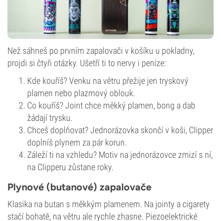
Než sáhneš po prvním zapalovači v košíku u pokladny,
projdi si čtyři otázky. Ušetří ti to nervy i peníze:
Kde kouříš? Venku na větru přežije jen tryskový
plamen nebo plazmový oblouk.
Co kouříš? Joint chce měkký plamen, bong a dab
žádají trysku.
Chceš doplňovat? Jednorázovka skončí v koši, Clipper
doplníš plynem za pár korun.
Záleží ti na vzhledu? Motiv na jednorázovce zmizí s ní,
na Clipperu zůstane roky.
Plynové (butanové) zapalovače
Klasika na butan s měkkým plamenem. Na jointy a cigarety
stačí bohatě, na větru ale rychle zhasne. Piezoelektrické