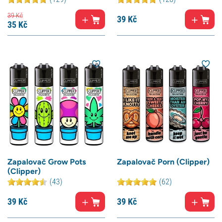
39
Kč
39
Kč
35
Kč
Zapalovač Grow Pots
Zapalovač Porn (Clipper)
(Clipper)
(43)
(62)
39
Kč
39
Kč