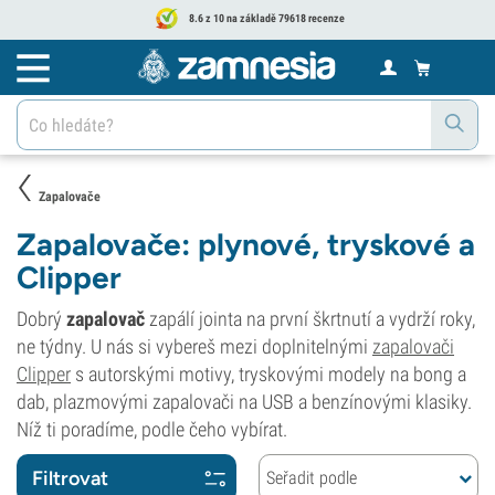
8.6 z 10 na základě 79618 recenze
Zapalovače
Zapalovače: plynové, tryskové a
Clipper
Dobrý
zapalovač
zapálí jointa na první škrtnutí a vydrží roky,
ne týdny. U nás si vybereš mezi doplnitelnými
zapalovači
Clipper
s autorskými motivy, tryskovými modely na bong a
dab, plazmovými zapalovači na USB a benzínovými klasiky.
Níž ti poradíme, podle čeho vybírat.
Filtrovat
Seřadit podle