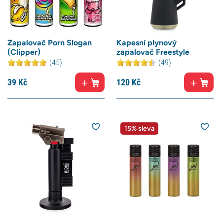
Zapalovač Porn Slogan
Kapesní plynový
(Clipper)
zapalovač Freestyle
(45)
(49)
39
Kč
120
Kč
15% sleva