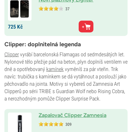
37
725
Kč
Clipper: doplnitelná legenda
Clipper
vyrábí barcelonská Flamagas od sedmdesátých let.
Nylonové tělo přežije pád na beton, plyn doplníš ventilem ve
dně a opotřebovaný
kamínek
vyměníš za pár vteřin. Trik
navíc: trubička s kamínkem se dá vytáhnout a poslouží jako
pěchovadlo na jointa. Motivy si vybereš od Zamnesia Art
Clipperů po sérii TRIBE s Guardian Wolf nebo Rising Cobra,
a nerozhodným pomůže Clipper Surprise Pack.
Zapalovač Clipper Zamnesia
309