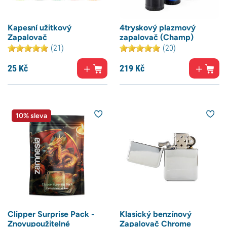
Kapesní užitkový
4tryskový plazmový
Zapalovač
zapalovač (Champ)
(21)
(20)
25
Kč
219
Kč
10% sleva
Clipper Surprise Pack -
Klasický benzínový
Znovupoužitelné
Zapalovač Chrome