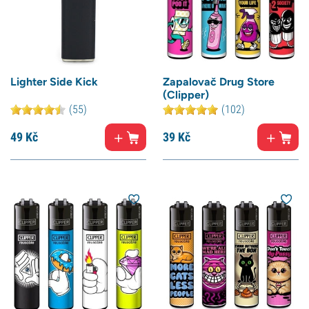
Lighter Side Kick
Zapalovač Drug Store
(Clipper)
(55)
(102)
49
Kč
39
Kč