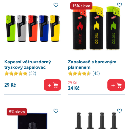
15% sleva
Kapesní větruvzdorný
Zapalovač s barevným
tryskový zapalovač
plamenem
(52)
(45)
29
Kč
29
Kč
24
Kč
5% sleva