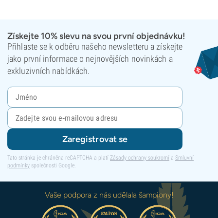
Získejte 10% slevu na svou první objednávku!
Přihlaste se k odběru našeho newsletteru a získejte
jako první informace o nejnovějších novinkách a
exkluzivních nabídkách.
Zaregistrovat se
Tato stránka je chráněna reCAPTCHA a platí
Zásady ochrany soukromí
a
Smluvní
podmínky
společnosti Google.
Vaše podpora z nás udělala šampiony!