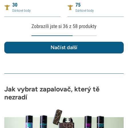
30
75
Dárkové body
Dárkové body
Zobrazili jste si
36
z 58 produkty
Načíst další
Jak vybrat zapalovač, který tě
nezradí