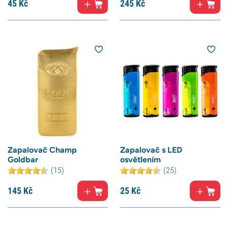
45
Kč
245
Kč
Zapalovač Champ
Zapalovač s LED
Goldbar
osvětlením
(15)
(25)
145
Kč
25
Kč