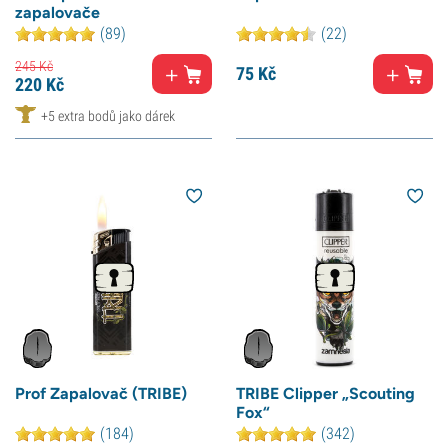
zapalovače
(89)
(22)
245
Kč
75
Kč
220
Kč
+5 extra bodů jako dárek
Prof Zapalovač (TRIBE)
TRIBE Clipper „Scouting
Fox“
(184)
(342)