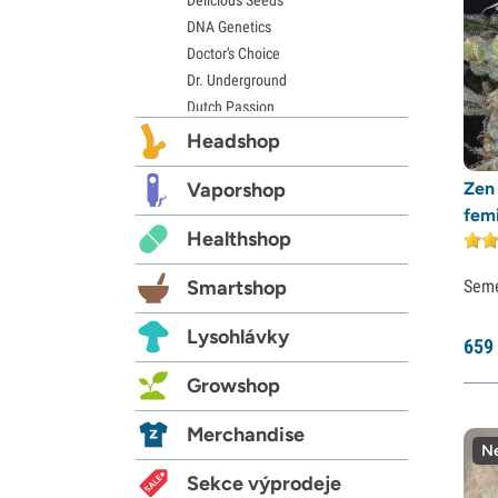
DNA Genetics
Doctor's Choice
Dr. Underground
Dutch Passion
Elite Seeds
Headshop
Eva Seeds
Exotic Seed
Vaporshop
Zen
Expert Seeds
fem
Healthshop
FastBuds
Female Seeds
Smartshop
Sem
French Touch Seeds
Garden of Green
Lysohlávky
659
GeneSeeds
Genehtik Seeds
Growshop
G13 Labs
Grass-O-Matic
Merchandise
Ne
Greenhouse Seeds
Growers Choice
Sekce výprodeje