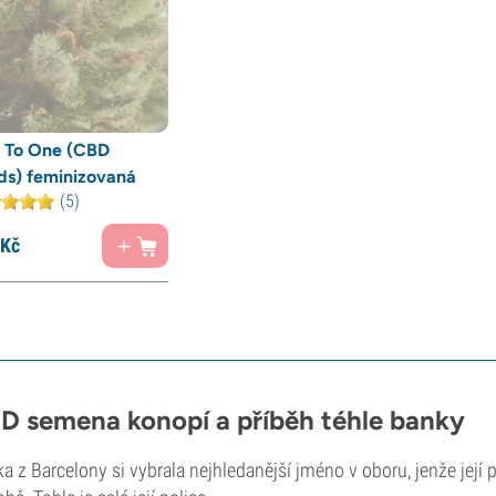
 To One (CBD
ds) feminizovaná
(5)
Kč
D semena konopí a příběh téhle banky
a z Barcelony si vybrala nejhledanější jméno v oboru, jenže její p