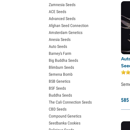
Zamnesia Seeds
Semena Granddaddy Purple
ACE Seeds
Semena OG Kush
Advanced Seeds
Semena Blue Dream
Afghan Seed Connection
Semena Lemon Haze
Amsterdam Genetics
Semena Bruce Banner
Anesia Seeds
Semena Gelato
Auto Seeds
Semena Sour Diesel
Barney's Farm
Semena Jack Herer
Aut
Big Buddha Seeds
Semena Girl Scout Cookies (GSC)
See
Blimburn Seeds
Semena Wedding Cake
Semena Bomb
Semena Zkittlez
BSB Genetics
Semena Pineapple Express
Sem
BSF Seeds
Semena Chemdawg
Buddha Seeds
Semena Hindu Kush
585
The Cali Connection Seeds
Semena Mimosa
CBD Seeds
Compound Genetics
Seedbanka Cookies
Delicious Seeds