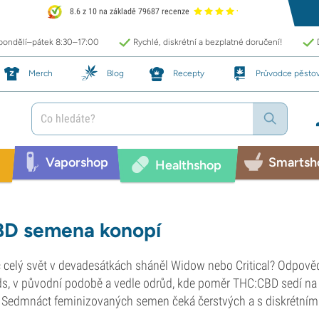
8.6 z 10 na základě 79687 recenze
 pondělí–pátek 8:30–17:00
Rychlé, diskrétní a bezplatné doručení!
Merch
Blog
Recepty
Průvodce pěsto
Vaporshop
Smartsh
Healthshop
D semena konopí
 celý svět v devadesátkách sháněl Widow nebo Critical? Odpov
s, v původní podobě a vedle odrůd, kde poměr THC:CBD sedí na 
 Sedmnáct feminizovaných semen čeká čerstvých a s diskrétním