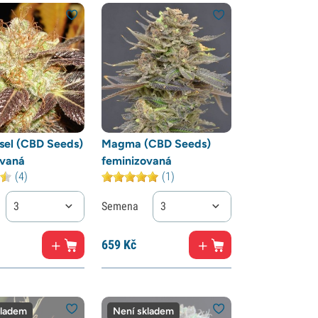
sel (CBD Seeds)
Magma (CBD Seeds)
ovaná
feminizovaná
(4)
(1)
3
Semena
3
659
Kč
kladem
Není skladem