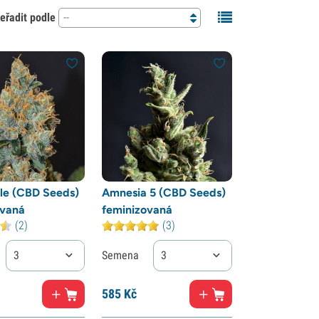
eřadit podle
--
le (CBD Seeds)
Amnesia 5 (CBD Seeds)
ovaná
feminizovaná
(2)
(3)
3
Semena
3
585
Kč