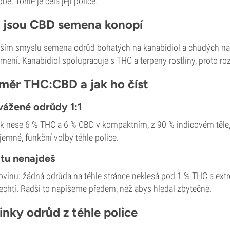
bě. Tohle je celá její police.
 jsou CBD semena konopí
rším smyslu semena odrůd bohatých na kanabidiol a chudých na T
ení. Kanabidiol spolupracuje s THC a terpeny rostliny, proto r
měr THC:CBD a jak ho číst
ážené odrůdy 1:1
k nese 6 % THC a 6 % CBD v kompaktním, z 90 % indicovém těle
jemné, funkční volby téhle police.
tu nenajdeš
ovinu: žádná odrůda na téhle stránce neklesá pod 1 % THC a ext
echtí. Radši to napíšeme předem, než abys hledal zbytečně.
inky odrůd z téhle police