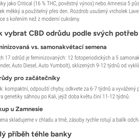
iky jako Critical (16 % THC, pověstný výnos) nebo Amnesia 5 půso
ek měkký a použitelný přes den. Rozdrob usušený vrcholek Lavend
ice s kořením než z moderní cukrárny.
k vybrat CBD odrůdu podle svých potřeb
inizovaná vs. samonakvétací semena
h 17 odrůd je feminizovaných: 12 fotoperiodických a 5 samonakv
nder, Auto Diesel, Auto Yumbolt), sklizených 9-12 týdnů od vyklí
ůdy pro začátečníky
k: kompaktní, odpouští chyby, odkvete za 6-7 týdnů a vyvážený pro
va genetiky sáhnou po Kali, jejíž doba květu činí 11-12 týdnů.
kup u Zamnesie
na skladujeme v chladu a tmě, zásoby rychle rotují a balík odchá
lý příběh téhle banky