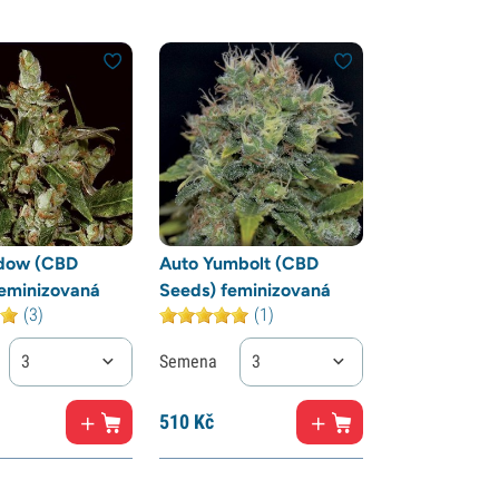
dow (CBD
Auto Yumbolt (CBD
feminizovaná
Seeds) feminizovaná
(3)
(1)
3
Semena
3
510
Kč