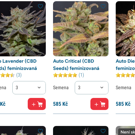
o Lavender (CBD
Auto Critical (CBD
Auto Die
ds) feminizovaná
Seeds) feminizovaná
feminiz
(3)
(1)
ena
3
Semena
3
Semena
Kč
585
Kč
585
Kč
Není s