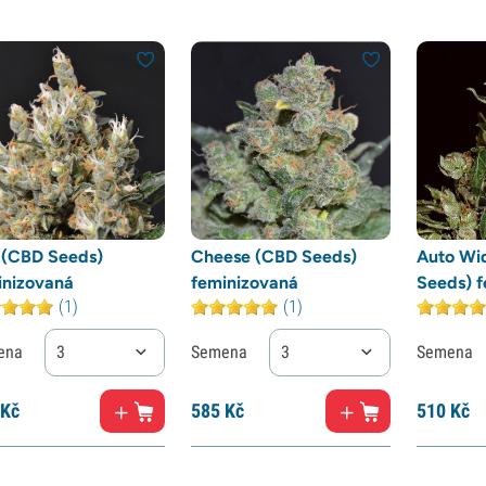
i (CBD Seeds)
Cheese (CBD Seeds)
Auto Wi
inizovaná
feminizovaná
Seeds) 
(1)
(1)
ena
3
Semena
3
Semena
Kč
585
Kč
510
Kč