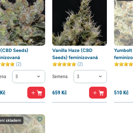
 (CBD Seeds)
Vanilla Haze (CBD
Yumbolt
inizovaná
Seeds) feminizovaná
feminiz
(2)
(2)
ena
3
Semena
3
Kč
659
Kč
510
Kč
ní skladem