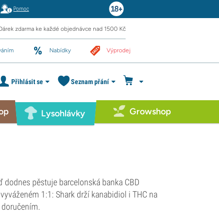
Pomoc
Dárek zdarma ke každé objednávce nad 1500 Kč
váním
Nabídky
Výprodej
Přihlásit se
Seznam přání
op
Growshop
Lysohlávky
ěď dodnes pěstuje barcelonská banka CBD
vyváženém 1:1: Shark drží kanabidiol i THC na
 doručením.