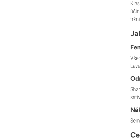
Klas
Sweet Seeds
účin
TICAL
tržn
T.H. Seeds
Top Tao Seeds
Ja
Vision Seeds
VIP Seeds
Fem
White Label
Všec
World of Seeds
Lave
Seed Banks
Odr
Shar
sati
Ná
Seme
Ce