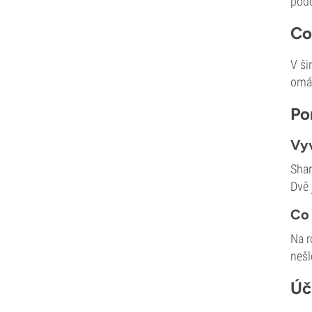
podo
Vzácná Dankness
Reggae Seeds
Co
Resin Seeds
Ripper Seeds
V ši
Royal Queen Seeds
omám
Sagarmatha Seeds
Po
Samsara Seeds
Seedstockers
Vyv
Sensation Seeds
Sensi Seeds
Shar
Serious Seeds
Dvě 
Silent Seeds
Solfire Gardens
Co 
Soma Seeds
Na r
Spliff Seeds
nešl
Strain Hunters
Sumo Seeds
Úč
Super Sativa Seed Club
Super Strains