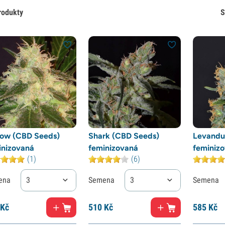
rodukty
S
ow (CBD Seeds)
Shark (CBD Seeds)
Levandu
inizovaná
feminizovaná
feminiz
(1)
(6)
ena
3
Semena
3
Semena
Kč
510
Kč
585
Kč