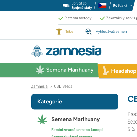
Doručit do
Kč
(CZK)
Spojené státy
Platební metody
Zákaznický servis
Tribe
Vyhledávač semen
Semena Marihuany
Headshop
Zamnesia
CBD Seeds
>
CB
Kategorie
Proč
Semena Marihuany
Seed
6 %.
Feminizovaná semena konopí
Samonakvétací semena