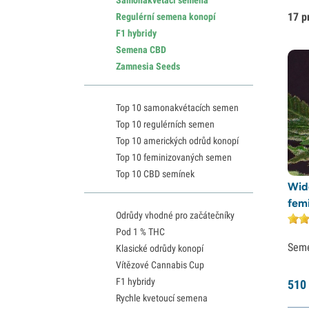
17 p
Regulérní semena konopí
F1 hybridy
Semena CBD
Zamnesia Seeds
Top 10 samonakvétacích semen
Top 10 regulérních semen
Top 10 amerických odrůd konopí
Top 10 feminizovaných semen
Top 10 CBD semínek
Wid
fem
Odrůdy vhodné pro začátečníky
Pod 1 % THC
Sem
Klasické odrůdy konopí
Vítězové Cannabis Cup
F1 hybridy
510
Rychle kvetoucí semena