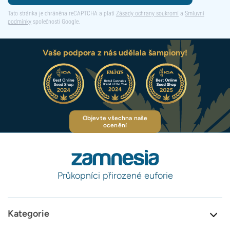
Tato stránka je chráněna reCAPTCHA a platí
Zásady ochrany soukromí
a
Smluvní
podmínky
společnosti Google.
Vaše podpora z nás udělala šampiony!
Objevte všechna naše
ocenění
Průkopníci přirozené euforie
Kategorie