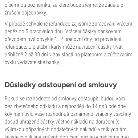
písemnou poznámku, ze které bude zřejmé, že žádáte o
zrušení objednávky.
V případě schválené refundace zajistíme zpracování vrácení
peněz do 5 pracovních dnů. Vrácení částky bankovním
převodem trvá obvykle 1–2 pracovní dny od provedení
refundace. U platební karty může navrácení částky trvat
přibližně 2 až 30 dní v závislosti na platebním a zúčtovacím
cyklu vydavatelské banky.
Důsledky odstoupení od smlouvy
Pokud se rozhodnete od smlouvy odstoupit, budou vám
bez zbytečného odkladu a nejpozději do 14 dnů ode dne,
kdy nám bylo vaše rozhodnutí oznámeno, vráceny všechny
dosud uhrazené částky včetně nákladů na doručení (s
výjimkou případných dodatečných nákladů vzniklých tím,
že jste zvolili jiný způsob doručení, než jaký nabízíme my).