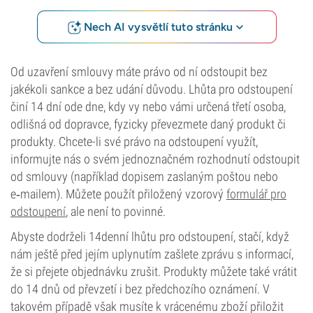
Nech AI vysvětlí tuto stránku
Od uzavření smlouvy máte právo od ní odstoupit bez
jakékoli sankce a bez udání důvodu. Lhůta pro odstoupení
činí 14 dní ode dne, kdy vy nebo vámi určená třetí osoba,
odlišná od dopravce, fyzicky převezmete daný produkt či
produkty. Chcete-li své právo na odstoupení využít,
informujte nás o svém jednoznačném rozhodnutí odstoupit
od smlouvy (například dopisem zaslaným poštou nebo
e‑mailem). Můžete použít přiložený vzorový
formulář pro
odstoupení
, ale není to povinné.
Abyste dodrželi 14denní lhůtu pro odstoupení, stačí, když
nám ještě před jejím uplynutím zašlete zprávu s informací,
že si přejete objednávku zrušit. Produkty můžete také vrátit
do 14 dnů od převzetí i bez předchozího oznámení. V
takovém případě však musíte k vrácenému zboží přiložit