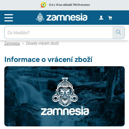
8.6 z 10 na základě 79618 recenze
Zamnesia
Zásady vrácení zboží
>
Informace o vrácení zboží