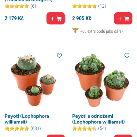
(6)
(12)
2 179
Kč
2 905
Kč
+60 extra bodů jako dárek
Peyotl (Lophophora
Peyotl s odnožemi
williamsii)
(Lophophora williamsii)
(681)
(54)