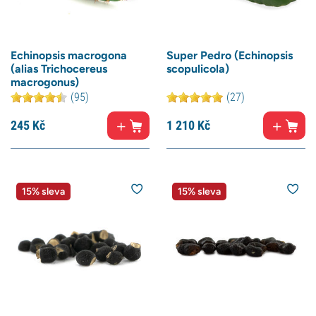
Echinopsis macrogona
Super Pedro (Echinopsis
(alias Trichocereus
scopulicola)
macrogonus)
(95)
(27)
245
Kč
1 210
Kč
15% sleva
15% sleva