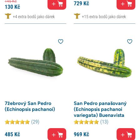
145
Kč
729
Kč
130
Kč
+4 extra bodů jako dárek
+15 extra bodů jako dárek
7žebrový San Pedro
San Pedro panašovaný
(Echinopsis pachanoi)
(Echinopsis pachanoi
variegata) Buenavista
(29)
(13)
485
Kč
969
Kč