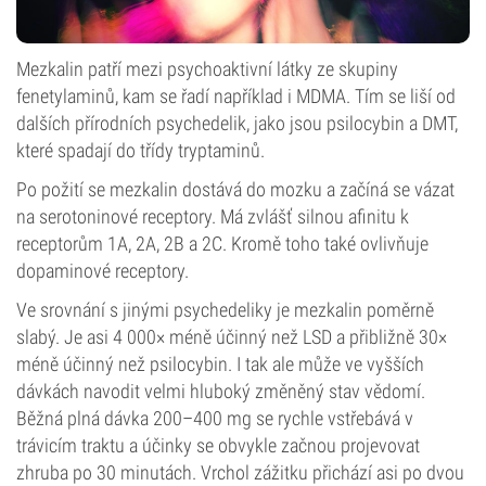
Mezkalin patří mezi psychoaktivní látky ze skupiny
fenetylaminů, kam se řadí například i MDMA. Tím se liší od
dalších přírodních psychedelik, jako jsou psilocybin a DMT,
které spadají do třídy tryptaminů.
Po požití se mezkalin dostává do mozku a začíná se vázat
na serotoninové receptory. Má zvlášť silnou afinitu k
receptorům 1A, 2A, 2B a 2C. Kromě toho také ovlivňuje
dopaminové receptory.
Ve srovnání s jinými psychedeliky je mezkalin poměrně
slabý. Je asi 4 000× méně účinný než LSD a přibližně 30×
méně účinný než psilocybin. I tak ale může ve vyšších
dávkách navodit velmi hluboký změněný stav vědomí.
Běžná plná dávka 200–400 mg se rychle vstřebává v
trávicím traktu a účinky se obvykle začnou projevovat
zhruba po 30 minutách. Vrchol zážitku přichází asi po dvou