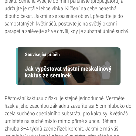
písku. Semena vysejte do mini pařeniště (propagatoru) a
udržujte je stále lehce vlhká. Klíčení na sebe nenechá
dlouho čekat. Jakmile se sazenice objeví, přesaďte je do
samostatných květináčů, postavte je na světlý okenní
parapet a zalévejte až ve chvíli, kdy je substrát úplně suchý.
Související příběh
Jak vypěstovat vlastní meskalinový
kaktus ze semínek
Pěstování kaktusu z řízku je stejně jednoduché. Vezměte
řízek a jeho zaschlou základnu zasuňte asi 5 cm hluboko do
zcela suchého speciálního substrátu pro kaktusy. Květináč
umístěte na suché místo mimo přímé slunce. Během
zhruba 3–4 týdnů začne řízek kořenit. Jakmile má váš