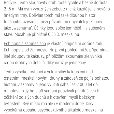
Bolívie. Tento sloupovitý druh roste rychle a běžně dorůstá
2–5 m. Má osm výrazných žeber, z nichž každé je lemováno
hnědými trny. Bolivian torch má také dlouhou historii
tradičního užívání a mezi původními obyvateli je známý
jako „wachuma“. Účinky jsou spíše jemnější – v sušeném
stavu obsahuje přibližně 0,56 % meskalinu.
Echinopsis zamnesiana
je vlastní, originální odrůda rodu
Echinopsis od Zamnesie. Na první pohled může připomínat
jiné sloupovité kaktusy, při bližším zkoumání ale vyniká
řadou drobných detailů, díky nimž je jedinečný.
Tento vysoko rostoucí a velmi silný kaktus ční nad
ostatními meskalinovými druhy a zároveň se pojí s bohatou
historií. Záznamy o jeho využití sahají až 2 000 let do
minulosti, kdy ho staří šamani používali při rituálech k
očištění od zlých duchů a k otevření mysli božským
bytostem. Své místo má ale i v moderní době. Díky
vysokému obsahu psychoaktivního alkaloidu meskalinu