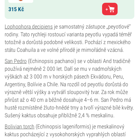
315
Kč
Lophophora decipiens
je samostatný zástupce „peyotlové“
rodiny. Tato rychleji rostoucí varianta peyotlu vypadá téměř
totožně a dorůstá podobné velikosti. Pochází z mexického
státu Coahuila a ve volné přírodě je mimořádně vzácná.
San Pedro
(Echinopsis pachanoi) se v oblasti And tradičně
používá nejméně 2 000 let. Daří se mu v nadmořských
výškách až 3 000 m v horských pásech Ekvádoru, Peru,
Argentiny, Bolívie a Chile. Na rozdíl od peyotlu dorůstá do
výrazně větší výšky a vytváří sloupovitý tvar. Za rok může
přirůst až o 40 cm a běžně dosahuje 4–6 m. San Pedro má
hustě rozmístěné žluto-hnědé trny a tvoří výrazné bílé květy.
Sušený kaktus obsahuje přibližně 2,4 % meskalinu.
Bolivian torch
(Echinopsis lageniformis) je meskalinový
kaktus pocházející z vysokohorských vyprahlých oblastí