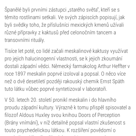
Španělé byli prvními zástupci „starého světa“, kteří se s
těmito rostlinami setkali. Ve svých zápiscích popisují, jak
byli svědky toho, že příslušníci mexických kmenů užívali
různé přípravky z kaktusů před celonočním tancem a
transovními rituály.
Tisíce let poté, co lidé začali meskalinové kaktusy využívat
pro jejich halucinogenní vlastnosti, se k jejich zkoumání
dostali západní vědci. Německý farmakolog Arthur Heffter v
roce 1897 meskalin poprvé izoloval a popsal. O něco více
než o dvě desetiletí později rakouský chemik Ernst Späth
tuto látku vůbec poprvé syntetizoval v laboratoři.
V 50. letech 20. století pronikl meskalin i do hlavního
proudu západní kultury. Výrazně k tomu přispěl spisovatel a
filozof Aldous Huxley svou knihou Doors of Perception
(Brány vnímání), v níž detailně popsal vlastní zkušenost s
touto psychedelickou látkou. K rozšíření povědomí o