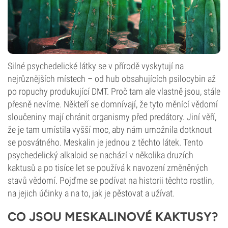
Silné psychedelické látky se v přírodě vyskytují na
nejrůznějších místech – od hub obsahujících psilocybin až
po ropuchy produkující DMT. Proč tam ale vlastně jsou, stále
přesně nevíme. Někteří se domnívají, že tyto měnící vědomí
sloučeniny mají chránit organismy před predátory. Jiní věří,
že je tam umístila vyšší moc, aby nám umožnila dotknout
se posvátného. Meskalin je jednou z těchto látek. Tento
psychedelický alkaloid se nachází v několika druzích
kaktusů a po tisíce let se používá k navození změněných
stavů vědomí. Pojďme se podívat na historii těchto rostlin,
na jejich účinky a na to, jak je pěstovat a užívat.
CO JSOU MESKALINOVÉ KAKTUSY?