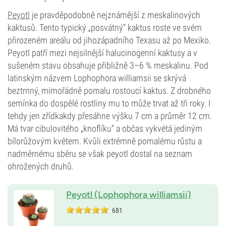
Peyotl
je pravděpodobně nejznámější z meskalinových
kaktusů. Tento typický „posvátný“ kaktus roste ve svém
přirozeném areálu od jihozápadního Texasu až po Mexiko.
Peyotl patří mezi nejsilnější halucinogenní kaktusy a v
sušeném stavu obsahuje přibližně 3–6 % meskalinu. Pod
latinským názvem Lophophora williamsii se skrývá
beztrnný, mimořádně pomalu rostoucí kaktus. Z drobného
semínka do dospělé rostliny mu to může trvat až tři roky. I
tehdy jen zřídkakdy přesáhne výšku 7 cm a průměr 12 cm.
Má tvar cibulovitého „knoflíku“ a občas vykvétá jediným
bílorůžovým květem. Kvůli extrémně pomalému růstu a
nadměrnému sběru se však peyotl dostal na seznam
ohrožených druhů.
Peyotl (Lophophora williamsii)
681