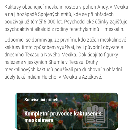
Kaktusy obsahující meskalin rostou v pohoří Andy, v Mexiku
a na jihozápadě Spojených států, kde se při obřadech
používají už téměř 6 000 let. Psychedelické účinky zajišťuje
psychoaktivní alkaloid z rodiny fenethylaminů – meskalin.
Odborníci se domnívají, že prvními, kdo začali meskalinové
kaktusy tímto způsobem využívat, byli původní obyvatelé
dnešního Texasu a Nového Mexika. Dokládají to figurky
nalezené v jeskyních Shumla v Texasu. Druhy
meskalinových kaktusů používali pro duchovní a obřadní
účely také indiáni Huichol v Mexiku a Aztékové.
Související příběh
Kompletní průvodce kaktusem s
meskalinem