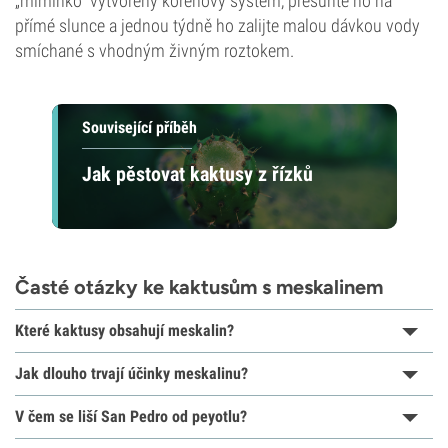
„miminko“ vytvořený kořenový systém, přesuňte ho na
přímé slunce a jednou týdně ho zalijte malou dávkou vody
smíchané s vhodným živným roztokem.
Související příběh
Jak pěstovat kaktusy z řízků
Časté otázky ke kaktusům s meskalinem
Které kaktusy obsahují meskalin?
Jak dlouho trvají účinky meskalinu?
V čem se liší San Pedro od peyotlu?