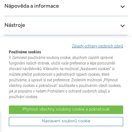
Nápověda a informace
Nástroje
Zásady ochrany osobních údajů
8.6
Používáme cookies
V Zamnesii používáme soubory cookie, abychom zajistili správné
fungování našich stránek, uložili vaše preference a lépe porozuměli
Jsme tu pro vás
chování návštěvníků. Kliknutím na možnost „Nastavení cookies“ si
79577
můžete přečíst podrobnosti o jednotlivých typech cookies, které
Navštivte naši stránku
Recenze
používáme, a upravit si své preference. Zvolením možnosti „Přijmout
podpory
všechny cookies a pokračovat“ souhlasíte s používáním všech cookies,
jak je popsáno v našem Prohlášení o ochraně osobních údajů a
používání cookies.
Přijmout všechny soubory cookie a pokračovat
Nastavení souborů cookie