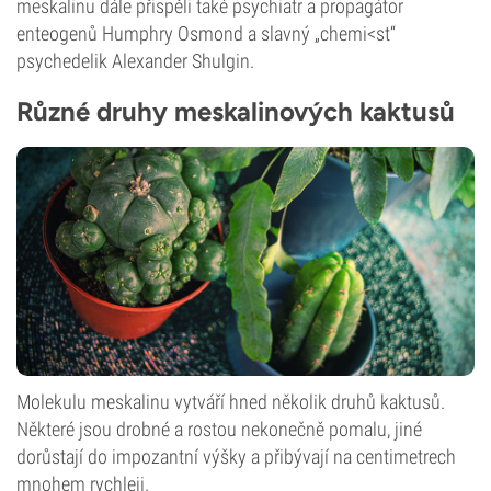
meskalinu dále přispěli také psychiatr a propagátor
enteogenů Humphry Osmond a slavný „chemi<st“
psychedelik Alexander Shulgin.
Různé druhy meskalinových kaktusů
Molekulu meskalinu vytváří hned několik druhů kaktusů.
Některé jsou drobné a rostou nekonečně pomalu, jiné
dorůstají do impozantní výšky a přibývají na centimetrech
mnohem rychleji.