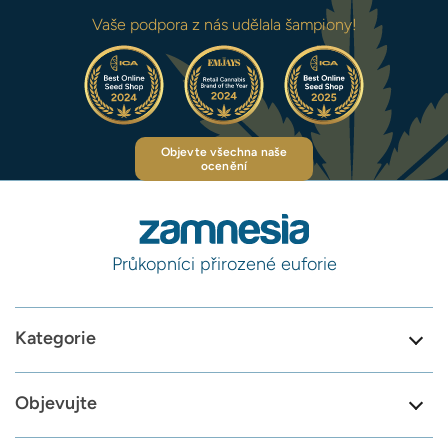
Vaše podpora z nás udělala šampiony!
Objevte všechna naše
ocenění
Průkopníci přirozené euforie
Kategorie
Objevujte