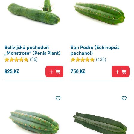
Bolívijská pochodeň
San Pedro (Echinopsis
„Monstrose“ (Penis Plant)
pachanoi)
(96)
(436)
825
Kč
750
Kč