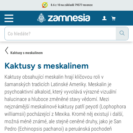
8.6 z 10 na základě 79577 recenze
Kaktusy s meskalinem
Kaktusy s meskalinem
Kaktusy obsahující meskalin hrají klíčovou roli v
šamanských tradicích Latinské Ameriky. Meskalin je
psychoaktivní alkaloid, který vyvolává výrazné vizuální
halucinace a hluboce změněné stavy vědomí. Mezi
nejznámější meskalinové kaktusy patří peyotl (Lophophora
williamsii) pocházející z Mexika. Kromě něj existují i další,
možná méně známé, ale stejně ceněné druhy, jako je San
Pedro (Echinopsis pachanoi) a peruánská pochodeň