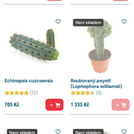
Není skladem
Echinopsis cuzcoensis
Roubovaný peyotl
(Lophophora williamsii)
(12)
(3)
705
Kč
1 335
Kč
Není skladem
Není skladem