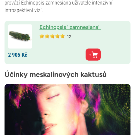
provází Echinopsis zamnesiana uživatele intenzivní
introspektivní vizí.
Echinopsis ''zamnesiana''
12
2 905
Kč
Účinky meskalinových kaktusů