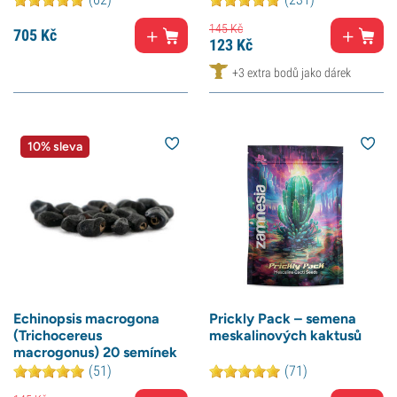
145
Kč
705
Kč
123
Kč
+3 extra bodů jako dárek
10% sleva
Echinopsis macrogona
Prickly Pack – semena
(Trichocereus
meskalinových kaktusů
macrogonus) 20 semínek
(51)
(71)