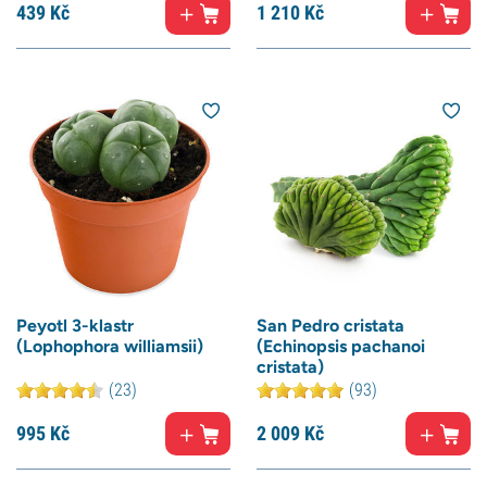
439
Kč
1 210
Kč
Peyotl 3-klastr
San Pedro cristata
(Lophophora williamsii)
(Echinopsis pachanoi
cristata)
(23)
(93)
995
Kč
2 009
Kč