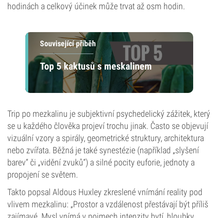
hodinách a celkový účinek může trvat až osm hodin.
Související příběh
Top 5 kaktusů s meskalinem
Trip po mezkalinu je subjektivní psychedelický zážitek, který
se u každého člověka projeví trochu jinak. Často se objevují
vizuální vzory a spirály, geometrické struktury, architektura
nebo zvířata. Běžná je také synestézie (například „slyšení
barev“ či „vidění zvuků“) a silné pocity euforie, jednoty a
propojení se světem.
Takto popsal Aldous Huxley zkreslené vnímání reality pod
vlivem mezkalinu: „Prostor a vzdálenost přestávají být příliš
zajímavé. Mysl vnímá v pojmech intenzity bytí, hloubky