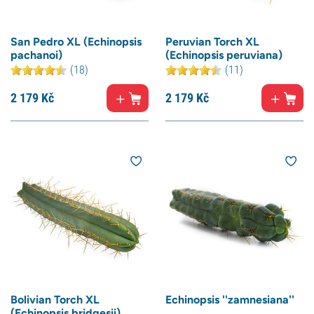
San Pedro XL (Echinopsis
Peruvian Torch XL
pachanoi)
(Echinopsis peruviana)
(18)
(11)
2 179
Kč
2 179
Kč
Bolivian Torch XL
Echinopsis ''zamnesiana''
(Echinopsis bridgesii)