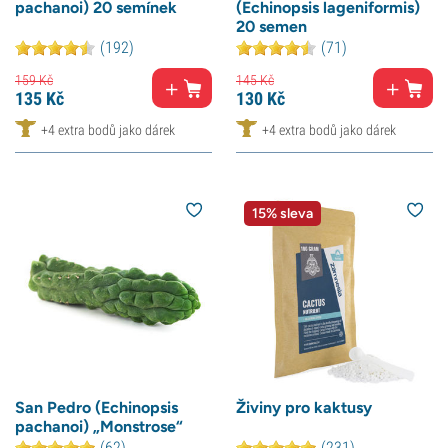
pachanoi) 20 semínek
(Echinopsis lageniformis)
20 semen
(192)
(71)
159
Kč
145
Kč
135
Kč
130
Kč
+4 extra bodů jako dárek
+4 extra bodů jako dárek
15% sleva
San Pedro (Echinopsis
Živiny pro kaktusy
pachanoi) „Monstrose“
(62)
(231)