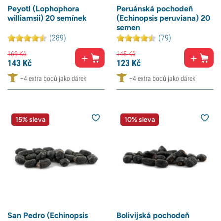
Peyotl (Lophophora
Peruánská pochodeň
williamsii) 20 semínek
(Echinopsis peruviana) 20
semen
(289)
(79)
169
Kč
145
Kč
143
Kč
123
Kč
+4 extra bodů jako dárek
+4 extra bodů jako dárek
15% sleva
10% sleva
San Pedro (Echinopsis
Bolivijská pochodeň