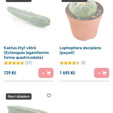
Kaktus čtyř větrů
Lophophora decipiens
(Echinopsis lageniformis
(peyotl)
forma quadricostata)
(37)
(9)
729
Kč
1 695
Kč
Není skladem