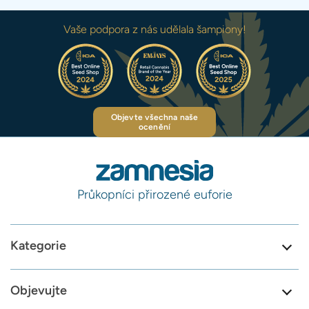
Vaše podpora z nás udělala šampiony!
Objevte všechna naše
ocenění
Průkopníci přirozené euforie
Kategorie
Objevujte