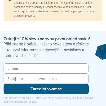
určeny ke konzumaci ani k jakémukoli nelegálnímu použití. Veškeré
námi nabízené produkty z konopí, technického konopí, hub či jinak
související zboží prodáváme v přísném souladu s platnými místními
právními předpisy.
Získejte 10% slevu na svou první objednávku!
Přihlaste se k odběru našeho newsletteru a získejte
jako první informace o nejnovějších novinkách a
exkluzivních nabídkách.
Zaregistrovat se
Tato stránka je chráněna reCAPTCHA a platí
Zásady ochrany soukromí
a
Smluvní
podmínky
společnosti Google.