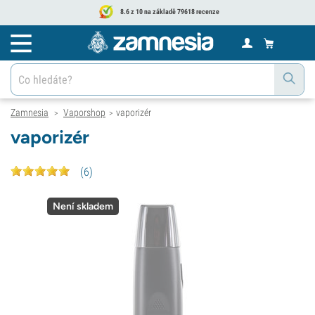
8.6 z 10 na základě 79618 recenze
Zamnesia
Vaporshop
vaporizér
>
>
vaporizér
(
6
)
Není skladem