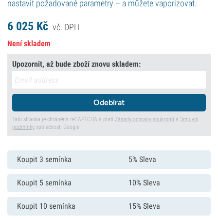
nastavit požadované parametry – a můžete vaporizovat.
6 025
Kč
vč. DPH
Není skladem
Upozornit, až bude zboží znovu skladem:
Odebírat
Tato stránka je chráněna reCAPTCHA a platí
Zásady ochrany soukromí
a
Smluvní
podmínky
společnosti Google.
Koupit 3 semínka
5% Sleva
Koupit 5 semínka
10% Sleva
Koupit 10 semínka
15% Sleva