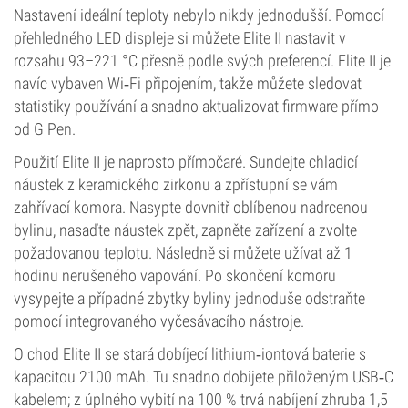
Nastavení ideální teploty nebylo nikdy jednodušší. Pomocí
přehledného LED displeje si můžete Elite II nastavit v
rozsahu 93–221 °C přesně podle svých preferencí. Elite II je
navíc vybaven Wi‑Fi připojením, takže můžete sledovat
statistiky používání a snadno aktualizovat firmware přímo
od G Pen.
Použití Elite II je naprosto přímočaré. Sundejte chladicí
náustek z keramického zirkonu a zpřístupní se vám
zahřívací komora. Nasypte dovnitř oblíbenou nadrcenou
bylinu, nasaďte náustek zpět, zapněte zařízení a zvolte
požadovanou teplotu. Následně si můžete užívat až 1
hodinu nerušeného vapování. Po skončení komoru
vysypejte a případné zbytky byliny jednoduše odstraňte
pomocí integrovaného vyčesávacího nástroje.
O chod Elite II se stará dobíjecí lithium‑iontová baterie s
kapacitou 2100 mAh. Tu snadno dobijete přiloženým USB‑C
kabelem; z úplného vybití na 100 % trvá nabíjení zhruba 1,5