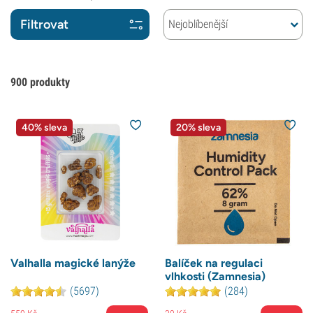
Filtrovat
Nejoblíbenější
900
produkty
40% sleva
20% sleva
Valhalla magické lanýže
Balíček na regulaci
vlhkosti (Zamnesia)
(5697)
(284)