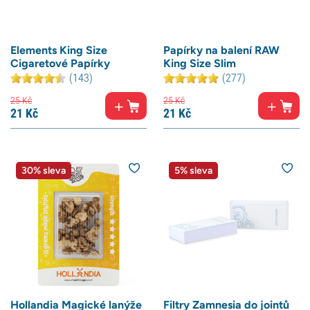
Elements King Size
Papírky na balení RAW
Cigaretové Papírky
King Size Slim
(143)
(277)
25
Kč
25
Kč
21
Kč
21
Kč
30% sleva
5% sleva
Hollandia Magické lanýže
Filtry Zamnesia do jointů