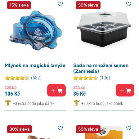
15% sleva
50% sleva
Mlýnek na magické lanýže
Sada na množení semen
(Zamnesia)
(682)
(106)
125
Kč
170
Kč
106
Kč
85
Kč
+3 extra bodů jako dárek
+3 extra bodů jako dárek
30% sleva
50% sleva