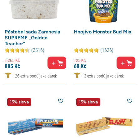
Pěstební sada Zamnesia
Hnojivo Monster Bud Mix
SUPREME „Golden
Teacher“
(2516)
(1626)
1 265
Kč
125
Kč
885
Kč
68
Kč
+26 extra bodů jako dárek
+3 extra bodů jako dárek
15% sleva
15% sleva