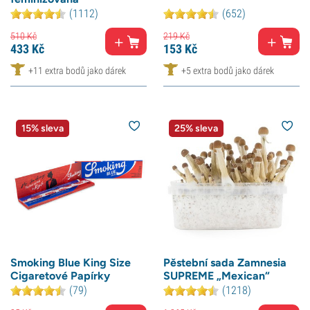
(1112)
(652)
510
Kč
219
Kč
433
Kč
153
Kč
+11 extra bodů jako dárek
+5 extra bodů jako dárek
15% sleva
25% sleva
Smoking Blue King Size
Pěstební sada Zamnesia
Cigaretové Papírky
SUPREME „Mexican“
(79)
(1218)