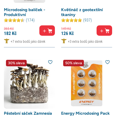
Microdosing balíček -
Květináč z geotextilní
Produktivní
tkaniny
(174)
(937)
365
Kč
149
Kč
182
Kč
126
Kč
+7 extra bodů jako dárek
+3 extra bodů jako dárek
30% sleva
50% sleva
Pěstební sáček Zamnesia
Energy Microdosing Pack