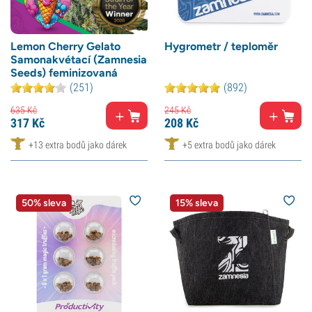
Lemon Cherry Gelato
Hygrometr / teploměr
Samonakvétací (Zamnesia
Seeds) feminizovaná
(251)
(892)
635
Kč
245
Kč
317
Kč
208
Kč
+13 extra bodů jako dárek
+5 extra bodů jako dárek
50% sleva
15% sleva