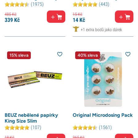
(1975)
(443)
485
Kč
15
Kč
339
Kč
14
Kč
+1 extra bodů jako dárek
15% sleva
40% sleva
BEUZ nebělené papírky
Original Microdosing Pack
King Size Slim
(107)
(1561)
18
Kč
365
Kč