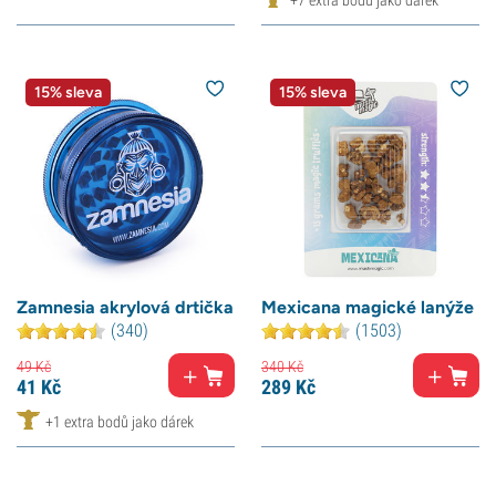
+7 extra bodů jako dárek
15% sleva
15% sleva
Zamnesia akrylová drtička
Mexicana magické lanýže
(340)
(1503)
49
Kč
340
Kč
41
Kč
289
Kč
+1 extra bodů jako dárek