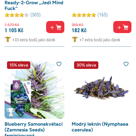
Ready-2-Grow „Jedi Mind
Fuck“
(305)
(165)
1 579
Kč
365
Kč
1 105
Kč
182
Kč
+33 extra bodů jako dárek
+7 extra bodů jako dárek
15% sleva
30% sleva
Blueberry Samonakvétací
Modrý leknín (Nymphaea
(Zamnesia Seeds)
caerulea)
feminizovaná