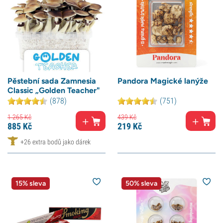
Pěstební sada Zamnesia
Pandora Magické lanýže
Classic „Golden Teacher"
(878)
(751)
1 265
Kč
439
Kč
885
Kč
219
Kč
+26 extra bodů jako dárek
15% sleva
50% sleva