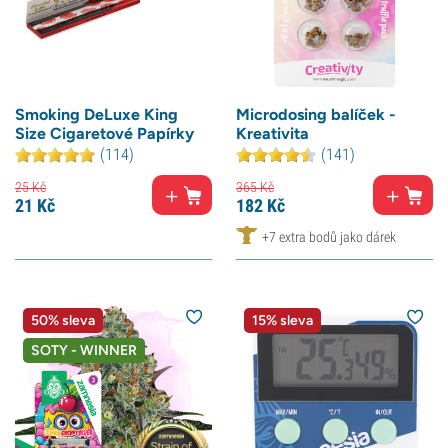
Smoking DeLuxe King
Microdosing balíček -
Size Cigaretové Papírky
Kreativita
(114)
(141)
25
Kč
365
Kč
21
Kč
182
Kč
+7 extra bodů jako dárek
50% sleva
15% sleva
SOTY - WINNER