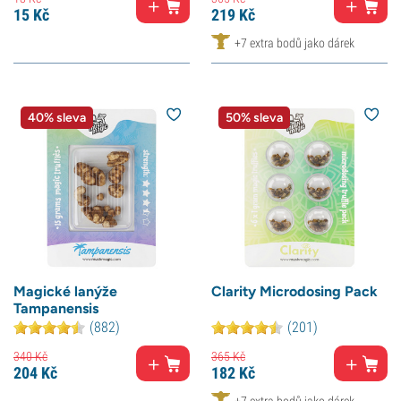
15
Kč
219
Kč
+7 extra bodů jako dárek
40% sleva
50% sleva
Magické lanýže
Clarity Microdosing Pack
Tampanensis
(882)
(201)
340
Kč
365
Kč
204
Kč
182
Kč