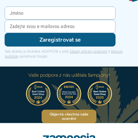
Zaregistrovat se
Tato stránka je chráněna reCAPTCHA a platí
Zásady ochrany soukromí
a
Smluvní
podmínky
společnosti Google.
Vaše podpora z nás udělala šampiony!
Objevte všechna naše
ocenění