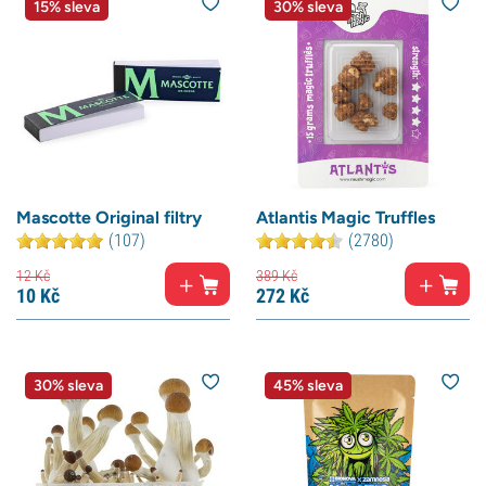
15% sleva
30% sleva
Mascotte Original filtry
Atlantis Magic Truffles
(107)
(2780)
12
Kč
389
Kč
10
Kč
272
Kč
30% sleva
45% sleva