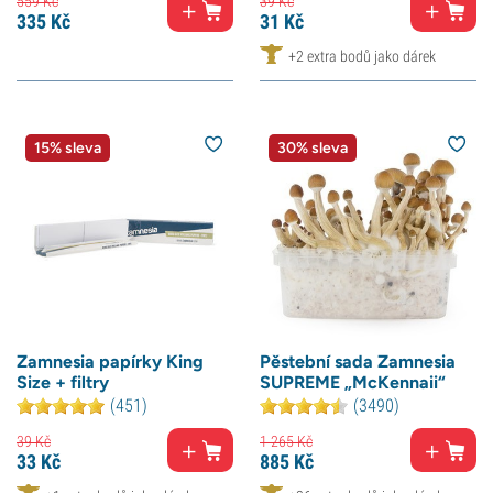
559
Kč
39
Kč
335
Kč
31
Kč
+2 extra bodů jako dárek
15% sleva
30% sleva
Zamnesia papírky King
Pěstební sada Zamnesia
Size + filtry
SUPREME „McKennaii“
(451)
(3490)
39
Kč
1 265
Kč
33
Kč
885
Kč