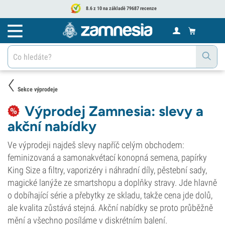
8.6 z 10 na základě 79687 recenze
Sekce výprodeje
Výprodej Zamnesia: slevy a
akční nabídky
Ve výprodeji najdeš slevy napříč celým obchodem:
feminizovaná a samonakvétací konopná semena, papírky
King Size a filtry, vaporizéry i náhradní díly, pěstební sady,
magické lanýže ze smartshopu a doplňky stravy. Jde hlavně
o dobíhající série a přebytky ze skladu, takže cena jde dolů,
ale kvalita zůstává stejná. Akční nabídky se proto průběžně
mění a všechno posíláme v diskrétním balení.