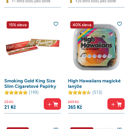
+1 extra bodů jako dárek
+26 extra bodů jako dárek
15% sleva
40% sleva
Smoking Gold King Size
High Hawaiians magické
Slim Cigaretové Papírky
lanýže
(199)
(513)
25
Kč
609
Kč
21
Kč
365
Kč