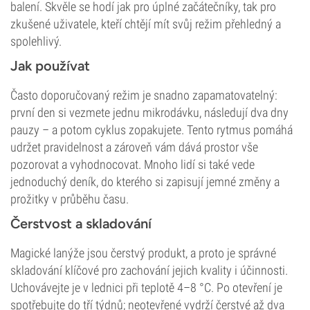
balení. Skvěle se hodí jak pro úplné začátečníky, tak pro
zkušené uživatele, kteří chtějí mít svůj režim přehledný a
spolehlivý.
Jak používat
Často doporučovaný režim je snadno zapamatovatelný:
první den si vezmete jednu mikrodávku, následují dva dny
pauzy – a potom cyklus zopakujete. Tento rytmus pomáhá
udržet pravidelnost a zároveň vám dává prostor vše
pozorovat a vyhodnocovat. Mnoho lidí si také vede
jednoduchý deník, do kterého si zapisují jemné změny a
prožitky v průběhu času.
Čerstvost a skladování
Magické lanýže jsou čerstvý produkt, a proto je správné
skladování klíčové pro zachování jejich kvality i účinnosti.
Uchovávejte je v lednici při teplotě 4–8 °C. Po otevření je
spotřebujte do tří týdnů; neotevřené vydrží čerstvé až dva