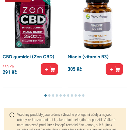
CBD gumídci (Zen CBD)
Niacin (vitamin B3)
389
Kč
305
Kč
291
Kč
Všechny produkty jsou určeny výhradně pro legální účely a nejsou
určeny ke konzumaci ani k jakémukoli nelegálnímu použití. Veškeré
námi nabízené produkty z konopí, technického konopí, hub či jinak