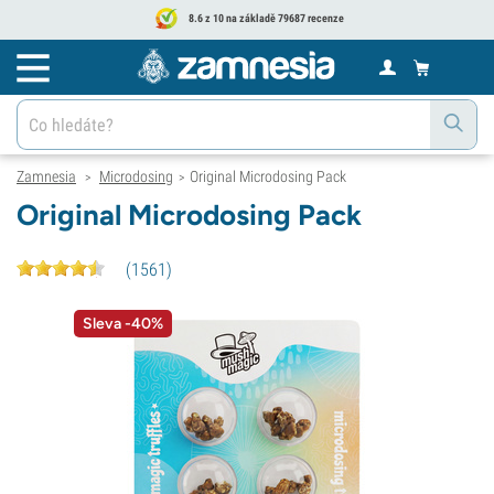
8.6 z 10 na základě 79687 recenze
Zamnesia
Microdosing
Original Microdosing Pack
>
>
Original Microdosing Pack
(
1561
)
Sleva -40%