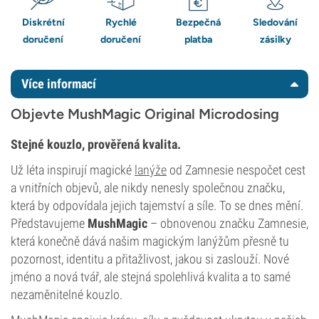
Diskrétní
Rychlé
Bezpečná
Sledování
doručení
doručení
platba
zásilky
Více informací
Objevte MushMagic Original Microdosing
Stejné kouzlo, prověřená kvalita.
Už léta inspirují magické
lanýže
od Zamnesie nespočet cest
a vnitřních objevů, ale nikdy nenesly společnou značku,
která by odpovídala jejich tajemství a síle. To se dnes mění.
Představujeme
MushMagic
– obnovenou značku Zamnesie,
která konečně dává našim magickým lanýžům přesně tu
pozornost, identitu a přitažlivost, jakou si zaslouží. Nové
jméno a nová tvář, ale stejná spolehlivá kvalita a to samé
nezaměnitelné kouzlo.