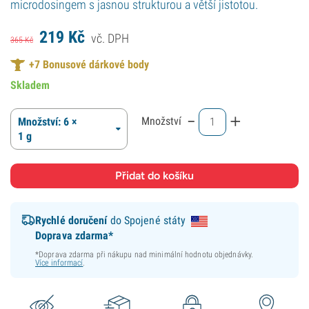
microdosingem s jasnou strukturou a větší jistotou.
219
Kč
vč. DPH
365
Kč
+
7
Bonusové dárkové body
Skladem
-
+
Množství
Množství: 6 ×
1 g
Rychlé doručení
do Spojené státy
Doprava zdarma*
*Doprava zdarma při nákupu nad minimální hodnotu objednávky.
Více informací
.