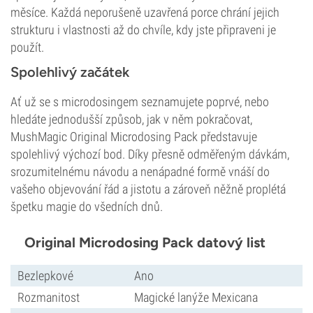
měsíce. Každá neporušeně uzavřená porce chrání jejich
strukturu i vlastnosti až do chvíle, kdy jste připraveni je
použít.
Spolehlivý začátek
Ať už se s microdosingem seznamujete poprvé, nebo
hledáte jednodušší způsob, jak v něm pokračovat,
MushMagic Original Microdosing Pack představuje
spolehlivý výchozí bod. Díky přesně odměřeným dávkám,
srozumitelnému návodu a nenápadné formě vnáší do
vašeho objevování řád a jistotu a zároveň něžně proplétá
špetku magie do všedních dnů.
Original Microdosing Pack datový list
Bezlepkové
Ano
Rozmanitost
Magické lanýže Mexicana