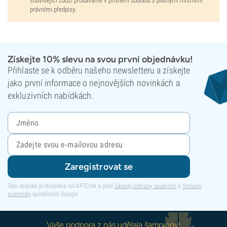
související zboží prodáváme v přísném souladu s platnými místními
právními předpisy.
Získejte 10% slevu na svou první objednávku!
Přihlaste se k odběru našeho newsletteru a získejte
jako první informace o nejnovějších novinkách a
exkluzivních nabídkách.
Zaregistrovat se
Tato stránka je chráněna reCAPTCHA a platí
Zásady ochrany soukromí
a
Smluvní
podmínky
společnosti Google.
Vaše podpora z nás udělala šampiony!