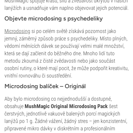
MushMagic spojuje krásu, sílu a zvědavost ukrytou v našich
lanýžích a usnadňuje vám naplno objevovat jejich potenciál.
Objevte microdosing s psychedeliky
Microdosing
si po celém světě získává pozornost jako
jemný, záměrný způsob práce s psychedeliky. Místo plných,
vědomí měnících dávek se používají velmi malé množství,
která se dají začlenit do běžného dne. Mnoho lidí tuto
metodu zkoumá z čisté zvědavosti nebo jako součást
osobní rutiny, o které mají pocit, že může podpořit kreativitu,
vnitřní rovnováhu či soustředění.
Microdosing balíček – Originál
Aby bylo microdosing co nejjednodušší a dostupné,
obsahuje
MushMagic Original Microdosing Pack
šest
čerstvých, jednotlivě vakuově balených porcí magických
lanýžů po 1 g. Žádné vážení, žádný stres – jen konzistentní,
připravené mikro dávky v diskrétním a profesionálním