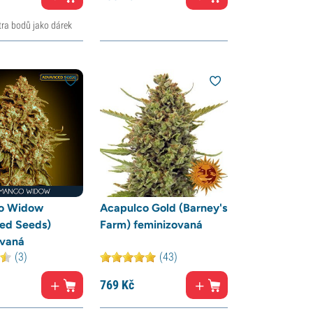
tra bodů jako dárek
o Widow
Acapulco Gold (Barney's
ed Seeds)
Farm) feminizovaná
ovaná
(3)
(43)
769
Kč