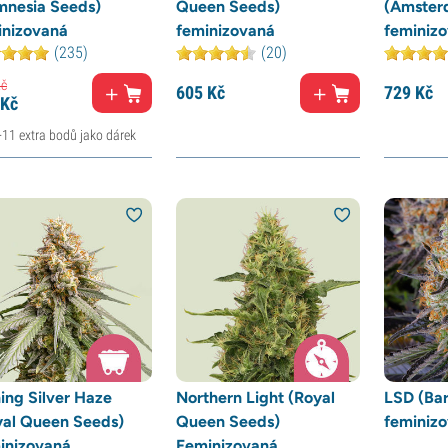
mnesia Seeds)
Queen Seeds)
(Amster
inizovaná
feminizovaná
feminiz
(235)
(20)
č
605
Kč
729
Kč
Kč
+11 extra bodů jako dárek
ing Silver Haze
Northern Light (Royal
LSD (Bar
yal Queen Seeds)
Queen Seeds)
feminiz
inizovaná
Feminizovaná