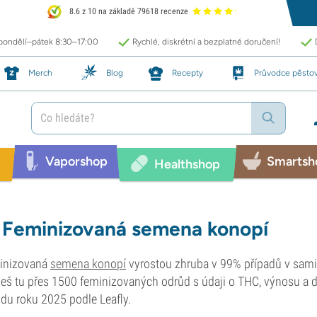
8.6 z 10 na základě 79618 recenze
 pondělí–pátek 8:30–17:00
Rychlé, diskrétní a bezplatné doručení!
Merch
Blog
Recepty
Průvodce pěsto
Vaporshop
Smartsh
Healthshop
Feminizovaná semena konopí
inizovaná
semena konopí
vyrostou zhruba v 99% případů v samičí r
eš tu přes 1500 feminizovaných odrůd s údaji o THC, výnosu a d
du roku 2025 podle Leafly.