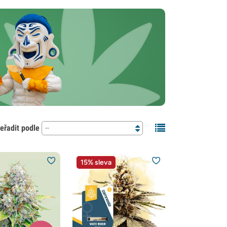
eřadit podle
--
15% sleva