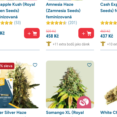
eapple Kush (Royal
Amnesia Haze
Cash Ex
en Seeds)
(Zamnesia Seeds)
Seeds) 
inizovaná
feminizovaná
(53)
(201)
509
Kč
460
Kč
Kč
458
Kč
437
Kč
+11 extra bodů jako dárek
+10 ex
% sleva
er Silver Haze
Somango XL (Royal
White C