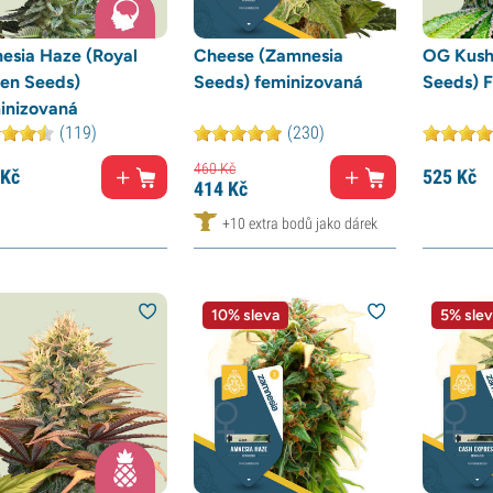
esia Haze (Royal
Cheese (Zamnesia
OG Kush
en Seeds)
Seeds) feminizovaná
Seeds) 
inizovaná
(119)
(230)
460
Kč
Kč
525
Kč
414
Kč
+10 extra bodů jako dárek
10% sleva
5% slev