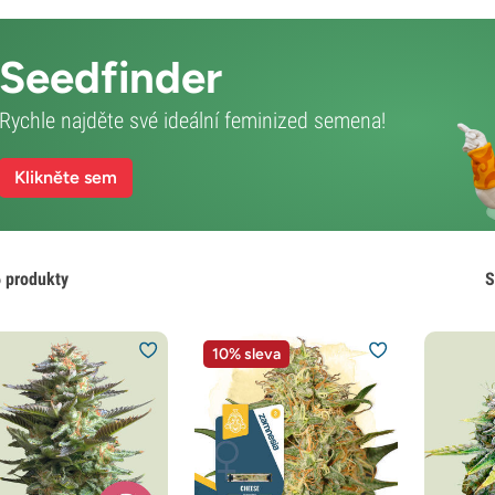
Seedfinder
Rychle najděte své ideální feminized semena!
Klikněte sem
 produkty
S
10% sleva