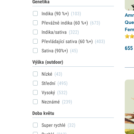
Genetika
Indika (90 %+)
(103)
Amn
Que
Převážně indika (60 %+)
(673)
Fem
Indika/sativa
(322)
Převládající sativa (60 %+)
(403)
655
Sativa (90%+)
(45)
Výška (outdoor)
Nízké
(43)
Střední
(495)
Vysoký
(532)
Neznámé
(239)
Doba květu
Super rychlé
(32)