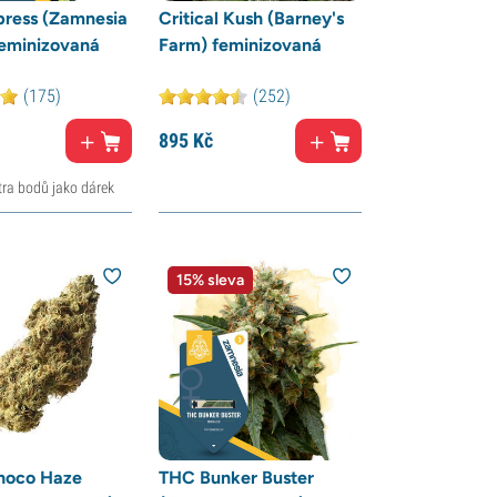
press (Zamnesia
Critical Kush (Barney's
feminizovaná
Farm) feminizovaná
(175)
(252)
895
Kč
tra bodů jako dárek
15% sleva
hoco Haze
THC Bunker Buster