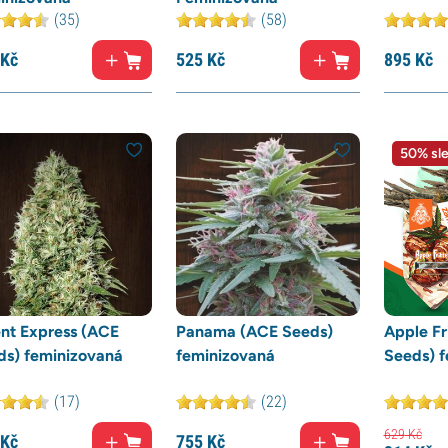
(35)
(58)
Kč
525
Kč
895
Kč
50% sl
ent Express (ACE
Panama (ACE Seeds)
Apple Fr
ds) feminizovaná
feminizovaná
Seeds) 
(17)
(22)
629
Kč
Kč
755
Kč