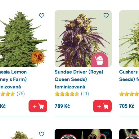
esia Lemon
Sundae Driver (Royal
Gushers
rney's Farm)
Queen Seeds)
Seeds) 
inizovaná
feminizovaná
(76)
(11)
Kč
789
Kč
705
Kč