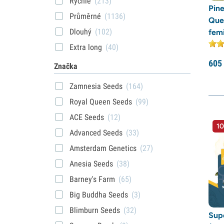
Rychlé
(213)
Pin
Průměrné
(1136)
Que
Dlouhý
(102)
fem
Extra long
(40)
605
Značka
Zamnesia Seeds
(164)
Royal Queen Seeds
(99)
ACE Seeds
(12)
10
Advanced Seeds
(33)
Amsterdam Genetics
(27)
Anesia Seeds
(38)
Barney's Farm
(65)
Big Buddha Seeds
(3)
Blimburn Seeds
(32)
Sup