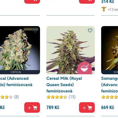
314
Kč
+13 ex
tical (Advanced
Cereal Milk (Royal
Somang
ds) feminizovaná
Queen Seeds)
(Advanc
feminizovaná
feminiz
(8)
(15)
Kč
789
Kč
669
Kč