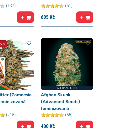
(137)
(51)
605
Kč
eva
itter (Zamnesia
Afghan Skunk
feminizovaná
(Advanced Seeds)
feminizovaná
(215)
(56)
400
Kč