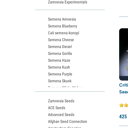
Kannabia
(54)
Zamnesia Experimentals
Light Buds
(1)
Semena Amnesia
Little Chief Collabs
(2)
Semena Blueberry
Medical Seeds
(16)
Cali semena konopí
Ministry of Cannabis
(10)
Semena Cheese
Nirvana Seeds
(19)
Semena Diesel
Semena Gorilla
Original Sensible Seeds
(12)
Semena Haze
Paradise Seeds
(50)
Semena Kush
Perfect Tree
(10)
Semena Purple
Semena Skunk
Pheno Finder
(12)
Cri
Semena White Widow
Philosopher Seeds
(8)
See
Semena Northern Lights
Positronics Seeds
(8)
Zamnesia Seeds
Semena Granddaddy Purple
ACE Seeds
Pure Instinto
(34)
Semena OG Kush
Advanced Seeds
Semena Blue Dream
425
Purple City Genetics
(12)
Afghan Seed Connection
Semena Lemon Haze
Pyramid Seeds
(23)