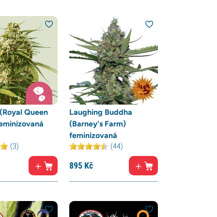
 (Royal Queen
Laughing Buddha
feminizovaná
(Barney's Farm)
feminizovaná
(3)
(44)
895
Kč