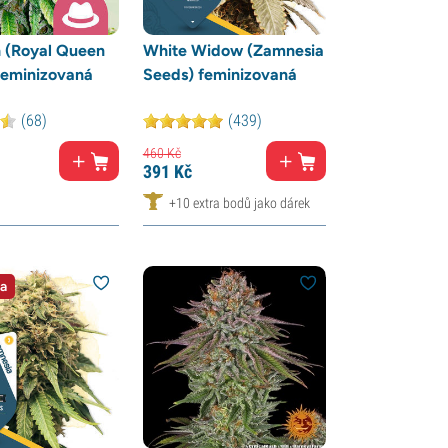
 (Royal Queen
White Widow (Zamnesia
Feminizovaná
Seeds) feminizovaná
(68)
(439)
460
Kč
391
Kč
+10 extra bodů jako dárek
a