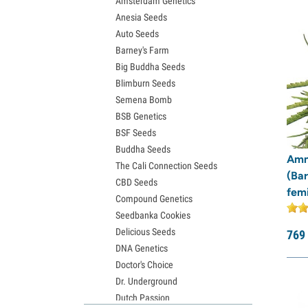
Amsterdam Genetics
Semena Bruce Banner
Rare Dankness
(3)
Anesia Seeds
Semena Gelato
Auto Seeds
Semena Sour Diesel
Reggae Seeds
(1)
Barney's Farm
Semena Jack Herer
Resin Seeds
(1)
Big Buddha Seeds
Semena Girl Scout Cookies (GSC)
Ripper Seeds
(16)
Blimburn Seeds
Semena Wedding Cake
Semena Bomb
Sagarmatha Seeds
(3)
Semena Zkittlez
BSB Genetics
Semena Pineapple Express
Samsara Seeds
(6)
BSF Seeds
Semena Chemdawg
Sensation Seeds
(5)
Buddha Seeds
Semena Hindu Kush
Amn
Sensi Seeds
(30)
The Cali Connection Seeds
Semena Mimosa
(Ba
CBD Seeds
Serious Seeds
(11)
fem
Compound Genetics
Silent Seeds
(22)
Seedbanka Cookies
Soma Seeds
(5)
Delicious Seeds
769
DNA Genetics
Spliff Seeds
(15)
Doctor's Choice
Strain Hunters
(7)
Dr. Underground
Sumo Seeds
(8)
Dutch Passion