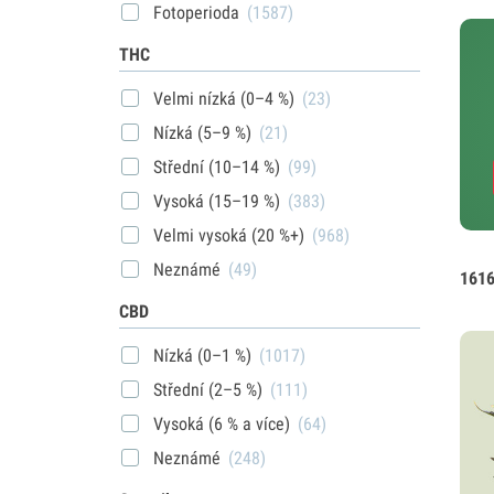
Fotoperioda
(1587)
THC
Velmi nízká (0–4 %)
(23)
Nízká (5–9 %)
(21)
Střední (10–14 %)
(99)
Vysoká (15–19 %)
(383)
Velmi vysoká (20 %+)
(968)
Neznámé
(49)
1616
CBD
Nízká (0–1 %)
(1017)
Střední (2–5 %)
(111)
Vysoká (6 % a více)
(64)
Neznámé
(248)