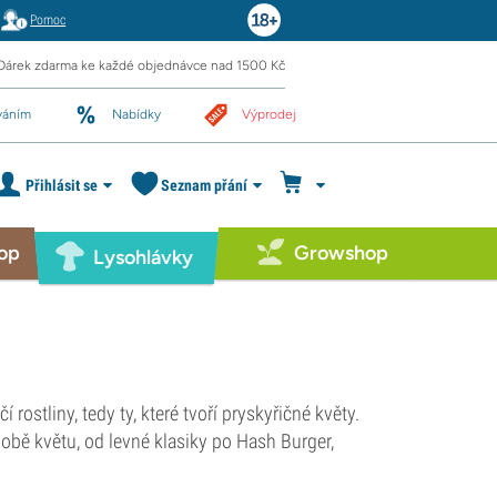
Pomoc
Dárek zdarma ke každé objednávce nad 1500 Kč
váním
Nabídky
Výprodej
Přihlásit se
Seznam přání
op
Growshop
Lysohlávky
ostliny, tedy ty, které tvoří pryskyřičné květy.
obě květu, od levné klasiky po Hash Burger,