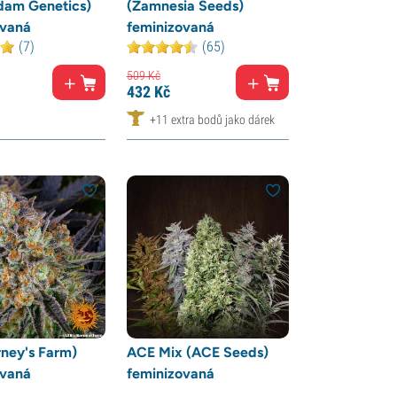
dam Genetics)
(Zamnesia Seeds)
ovaná
feminizovaná
(7)
(65)
509
Kč
432
Kč
+11 extra bodů jako dárek
ney's Farm)
ACE Mix (ACE Seeds)
ovaná
feminizovaná