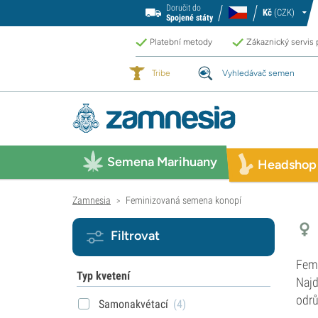
Doručit do
Kč
(CZK)
Spojené státy
Platební metody
Zákaznický servis
Tribe
Vyhledávač semen
Semena Marihuany
Headshop
Zamnesia
Feminizovaná semena konopí
>
Filtrovat
Fem
Typ kvetení
Najd
odrů
Samonakvétací
(4)