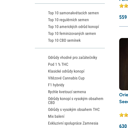
Expert Seeds
(20)
Top 10 samonakvétacích semen
Fastbuds
(12)
559
Top 10 regulérních semen
Female Seeds
(17)
Top 10 amerických odrůd konopí
French Touch Seeds
(9)
Top 10 feminizovaných semen
Top 10 CBD semínek
G13 Labs
(5)
Garden of Green
(31)
Odrůdy vhodné pro začátečníky
Genehtik Seeds
(5)
Pod 1 % THC
GeneSeeds
(4)
Klasické odrůdy konopí
Greenhouse Seeds
(54)
Vítězové Cannabis Cup
F1 hybridy
Growers Choice
(40)
Rychle kvetoucí semena
Humboldt Seed Company
(31)
Ori
Odrůdy konopí s vysokým obsahem
See
CBD
Humboldt Seed Organization
(15)
Odrůdy s vysokým obsahem THC
Seedstockers
(19)
Mix balení
Kalashnikov Seeds
(22)
Exkluzivní spolupráce Zamnesia
630