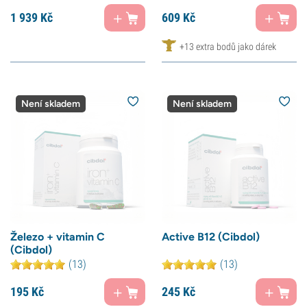
1 939
Kč
609
Kč
+13 extra bodů jako dárek
Není skladem
Není skladem
Železo + vitamin C
Active B12 (Cibdol)
(Cibdol)
(13)
(13)
195
Kč
245
Kč