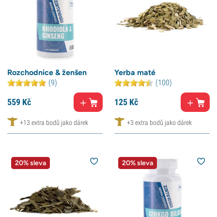
Rozchodnice & ženšen
Yerba maté
(9)
(100)
559
Kč
125
Kč
+13 extra bodů jako dárek
+3 extra bodů jako dárek
20% sleva
20% sleva