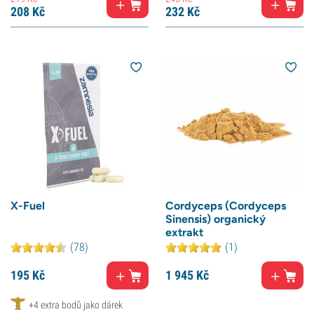
208
Kč
232
Kč
X-Fuel
Cordyceps (Cordyceps
Sinensis) organický
extrakt
(78)
(1)
195
Kč
1 945
Kč
+4 extra bodů jako dárek