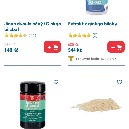
Jinan dvoulaločný (Ginkgo
Extrakt z ginkgo biloby
biloba)
(44)
(5)
185
Kč
680
Kč
148
Kč
544
Kč
+15 extra bodů jako dárek