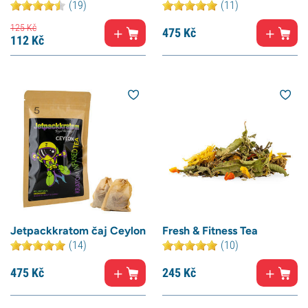
(19)
(11)
125
Kč
475
Kč
112
Kč
Jetpackkratom čaj Ceylon
Fresh & Fitness Tea
(14)
(10)
475
Kč
245
Kč