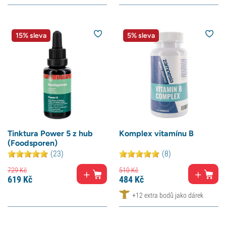
15% sleva
5% sleva
Tinktura Power 5 z hub
Komplex vitamínu B
(Foodsporen)
(23)
(8)
729
Kč
510
Kč
619
Kč
484
Kč
+12 extra bodů jako dárek