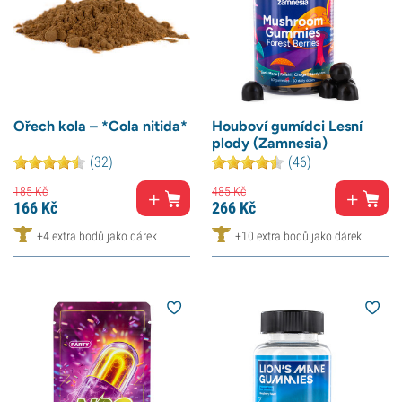
Ořech kola – *Cola nitida*
Houboví gumídci Lesní
plody (Zamnesia)
(32)
(46)
185
Kč
485
Kč
166
Kč
266
Kč
+4 extra bodů jako dárek
+10 extra bodů jako dárek