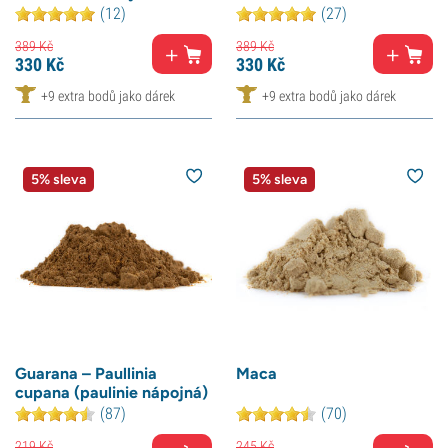
(12)
(27)
389
Kč
389
Kč
330
Kč
330
Kč
+9 extra bodů jako dárek
+9 extra bodů jako dárek
5% sleva
5% sleva
Guarana – Paullinia
Maca
cupana (paulinie nápojná)
(87)
(70)
219
Kč
245
Kč