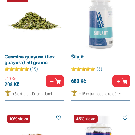
Cesmína guayusa (Ilex
Šilajit
guayusa) 50 gramů
(19)
(8)
219
Kč
680
Kč
208
Kč
+5 extra bodů jako dárek
+15 extra bodů jako dárek
10% sleva
45% sleva