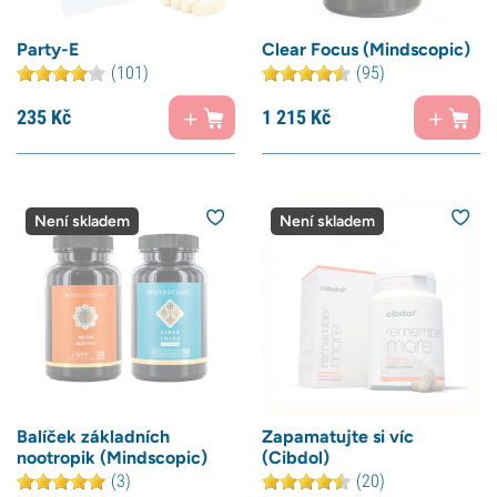
Party-E
Clear Focus (Mindscopic)
(101)
(95)
235
Kč
1 215
Kč
Není skladem
Není skladem
Balíček základních
Zapamatujte si víc
nootropik (Mindscopic)
(Cibdol)
(3)
(20)