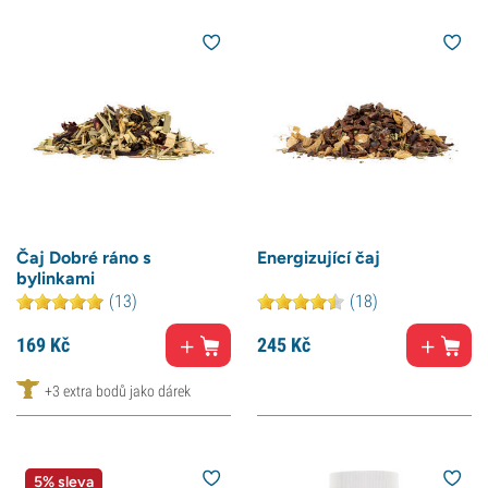
Čaj Dobré ráno s
Energizující čaj
bylinkami
(13)
(18)
169
Kč
245
Kč
+3 extra bodů jako dárek
5% sleva