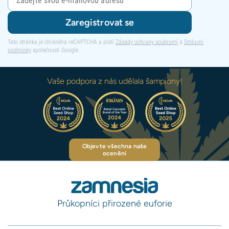
Zaregistrovat se
Tato stránka je chráněna reCAPTCHA a platí
Zásady ochrany soukromí
a
Smluvní
podmínky
společnosti Google.
Vaše podpora z nás udělala šampiony!
Objevte všechna naše
ocenění
Průkopníci přirozené euforie