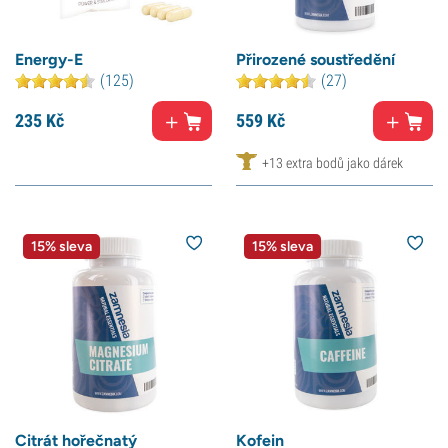
Energy-E
Přirozené soustředění
(125)
(27)
235
Kč
559
Kč
+13 extra bodů jako dárek
15% sleva
15% sleva
Citrát hořečnatý
Kofein