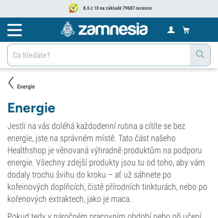
8.6 z 10 na základě 79687 recenze
Energie
Energie
Jestli na vás doléhá každodenní rutina a cítíte se bez
energie, jste na správném místě. Tato část našeho
Healthshop je věnovaná výhradně produktům na podporu
energie. Všechny zdejší produkty jsou tu od toho, aby vám
dodaly trochu švihu do kroku – ať už sáhnete po
kofeinových doplňcích, čistě přírodních tinkturách, nebo po
kořenových extraktech, jako je maca.
Pokud tedy v náročném pracovním období nebo při učení