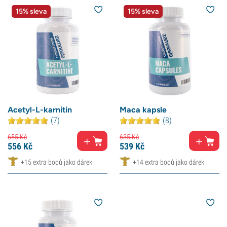
15% sleva
15% sleva
Acetyl-L-karnitin
Maca kapsle
(7)
(8)
655
Kč
635
Kč
556
Kč
539
Kč
+15 extra bodů jako dárek
+14 extra bodů jako dárek