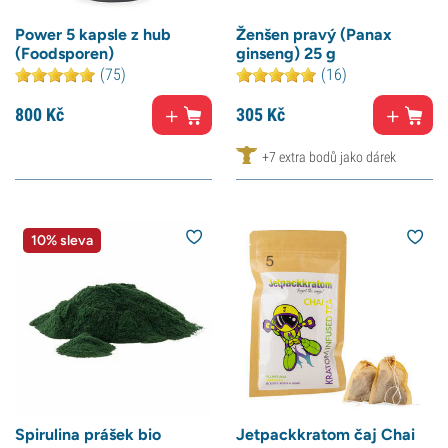
Power 5 kapsle z hub
Ženšen pravý (Panax
(Foodsporen)
ginseng) 25 g
(75)
(16)
800
Kč
305
Kč
+7 extra bodů jako dárek
10% sleva
Spirulina prášek bio
Jetpackkratom čaj Chai