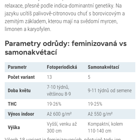
relaxace, přesně podle indica-dominantní genetiky. Na
jazyku ucítíš palivově-citronovou chuť s borovicovým a
zemitým základem, kterou mají na svědomí myrcen,
limonen a karyofylen.
Parametry odrůdy: feminizovaná vs
samonakvétací
Parametr
Fotoperiodická
Samonakvétací
Počet variant
13
5
7-10 týdnů,
Doba květu
9-11 týdnů od semene
většinou 8-9
THC
19-26%
19-25%
Výnos indoor
Až 600 g/m²
Až 550 g/m²
Vyšší, venku až
Kompaktní, kolem
Výška
300 cm
110-140 cm
Všech 18 variant je feminizovaných, pěstuješ tedy jen