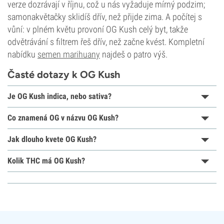
verze dozrávají v říjnu, což u nás vyžaduje mírný podzim;
samonakvětačky sklidíš dřív, než přijde zima. A počítej s
vůní: v plném květu provoní OG Kush celý byt, takže
odvětrávání s filtrem řeš dřív, než začne kvést. Kompletní
nabídku
semen marihuany
najdeš o patro výš.
Časté dotazy k OG Kush
Je OG Kush indica, nebo sativa?
Co znamená OG v názvu OG Kush?
Jak dlouho kvete OG Kush?
Kolik THC má OG Kush?