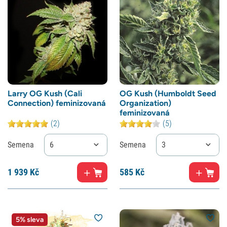
Larry OG Kush (Cali
OG Kush (Humboldt Seed
Connection) feminizovaná
Organization)
feminizovaná
(2)
(5)
Semena
6
Semena
3
1
939 Kč
585
Kč
5% sleva