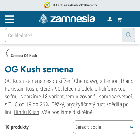
8.6 z 10 na základě 79618 recenze
Semena OG Kush
OG Kush semena
OG Kush semena nesou křížení Chemdawg x Lemon Thai x
Pakistani Kush, které v 90. letech předělalo kalifornskou
scénu. Nabízíme 18 variant, feminizované i samonakvétací,
s THC od 19 do 26%. Těžký, pryskyřičnatý růst zdědila po
linii
Hindu Kush
. Vše posíláme diskrétně.
18 produkty
Seřadit podle