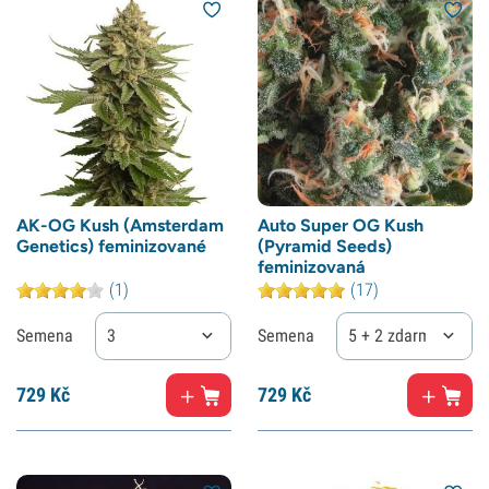
AK-OG Kush (Amsterdam
Auto Super OG Kush
Genetics) feminizované
(Pyramid Seeds)
feminizovaná
(1)
(17)
Semena
3
Semena
5 + 2 zdarma
729
Kč
729
Kč