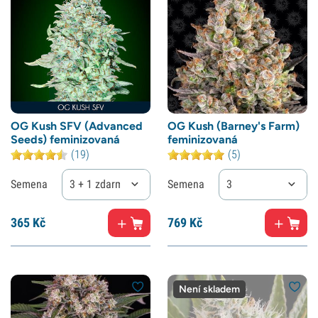
OG Kush SFV (Advanced
OG Kush (Barney's Farm)
Seeds) feminizovaná
feminizovaná
(19)
(5)
Semena
3 + 1 zdarma
Semena
3
365
Kč
769
Kč
Není skladem