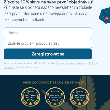
Získejte 10% slevu na svou první objednávku!
Přihlaste se k odběru našeho newsletteru a získejte
jako první informace o nejnovějších novinkách a
exkluzivních nabídkách.
Zaregistrovat se
Tato stránka je chráněna reCAPTCHA a platí
Zásady ochrany soukromí
a
Smluvní
podmínky
společnosti Google.
Vaše podpora z nás udělala šampiony!