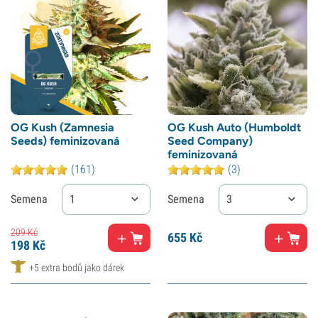
OG Kush (Zamnesia
OG Kush Auto (Humboldt
Seeds) feminizovaná
Seed Company)
feminizovaná
(161)
(3)
Semena
1
Semena
3
209
Kč
655
Kč
198
Kč
+5 extra bodů jako dárek