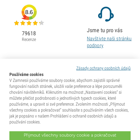
8.6
Jsme tu pro vás
79618
Navštivte naši stránku
Recenze
podpory
Zásady ochrany osobních údajů
Používáme cookies
V Zamnesii používáme soubory cookie, abychom zajistili správné
fungování našich stránek, uložili vaše preference a lépe porozuměli
chování návštěvníků. Kliknutím na možnost „Nastavení cookies“ si
můžete přečíst podrobnosti o jednotlivých typech cookies, které
používáme, a upravit si své preference. Zvolením možnosti „Přijmout
všechny cookies a pokračovat“ souhlasíte s používáním všech cookies,
jak je popsáno v našem Prohlášení o ochraně osobních údajů a
používání cookies.
Přijmout všechny soubory cookie a pokračovat
* Semena se prodávají jako sběratelské předměty. Klíčení semen je v mnoha zemích nezákonné. Před