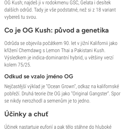
OG Kush; najdeš ji v rodokmenu GSC, Gelata i desítek
dalších odrůd. Tady je vše podstatné, než si z 18 variant
vybereš tu svou.
Co je OG Kush: původ a genetika
Odrůda se objevila počátkem 90. let v jižní Kalifornii jako
křížení Chemdawg s Lemon Thai a Pakistani Kush.
Výsledkem je indica-dominantní hybrid, u většiny verzí
kolem 75/25.
Odkud se vzalo jméno OG
Nejčastější výklad je "Ocean Grown", odkaz na kalifornské
pobřeží. Druhá teorie čte OG jako "Original Gangster". Spor
se nikdy nerozhodl a semenům je to jedno.
Účinky a chuť
Účinek nastartuje euforií a pak tělo stáhne do hluboké