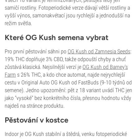
samičí rostliny. Fotoperiodické verze dávají větší rostliny a
vyšší výnos, samonakvétací jsou rychlejší a jednodušší na
režim světla.
Které OG Kush semena vybrat
Pro první pěstování sáhni po
OG Kush od Zamnesia Seeds
:
19% THC doplňuje 3% CBD, takže odpouští chyby a chuť
zůstává klasická. Nejsilnější verzí je
OG Kush od Barney's
Farm
s 26% THC, a kdo chce automat, najde nejrychlejší
cestu v Original Auto OG Kush od FastBuds (9-10 týdnů od
semene). Jedno upozornění: pět z 18 variant uvádí THC jen
jako "vysoké" bez konkrétního čísla, přesnou hodnotu vždy
najdeš na stránce produktu.
Pěstování v kostce
Indoor je OG Kush stabilní a štědrá, venku fotoperiodické