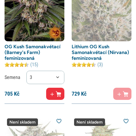
OG Kush Samonakvétací
Lithium OG Kush
(Barney's Farm)
Samonakvétací (Nirvana)
feminizovaná
feminizovaná
(15)
(3)
Semena
3
705
Kč
729
Kč
Není skladem
Není skladem