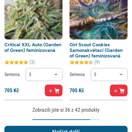
Critical XXL Auto (Garden
Girl Scout Cookies
of Green) feminizovaná
Samonakvétací (Garden
of Green) feminizovaná
(3)
(9)
Semena
3
Semena
3
705
Kč
705
Kč
Zobrazili jste si
36
z 42 produkty
Načíst další