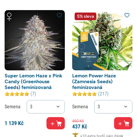
5% sleva
Super Lemon Haze x Pink
Lemon Power Haze
Candy (Greenhouse
(Zamnesia Seeds)
Seeds) feminizovaná
feminizovaná
(7)
(217)
Semena
3
Semena
3
460
Kč
1
139 Kč
437
Kč
+10 extra bodů jako dárek