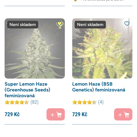
Není skladem
Není skladem
Super Lemon Haze
Lemon Haze (BSB
(Greenhouse Seeds)
Genetics) feminizovaná
feminizovaná
(82)
(4)
729
Kč
729
Kč