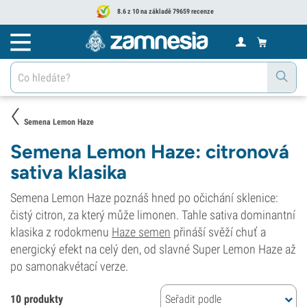
8.6 z 10 na základě 79659 recenze
Semena Lemon Haze
Semena Lemon Haze: citronová
sativa klasika
Semena Lemon Haze poznáš hned po očichání sklenice:
čistý citron, za který může limonen. Tahle sativa dominantní
klasika z rodokmenu
Haze semen
přináší svěží chuť a
energický efekt na celý den, od slavné Super Lemon Haze až
po samonakvétací verze.
10 produkty
Seřadit podle