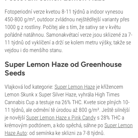
Fotoperiodní verze kvetou 8-11 týdnů a indoor vynesou
450-800 g/m², outdoor zvládnou nejštědřejší varianty přes
1000 g z rostliny. Počítej ale s tím, že sativy se v květu
pořádně natáhnou. Samonakvétací verze jsou sklizené za 7-
11 týdnů od vyklíčení a drží se kolem metru výšky, takže se
vejdou i do menšího stanu.
Super Lemon Haze od Greenhouse
Seeds
Vlajková loď kategorie:
Super Lemon Haze
je křížencem
Lemon Skunk x Super Silver Haze, vyhrála High Times
Cannabis Cup a testuje na 26% THC. Kvete sice plných 10-
11 týdnů, ale odmění tě úrodou až 800 g/m². Ještě silnější
je novější
Super Lemon Haze x Pink Candy
s 28% THC a
krémovým podtónem, a kdo spěchá, sáhne po
Super Lemon
Haze Auto
: od semínka ke sklizni za 7-8 týdnů.