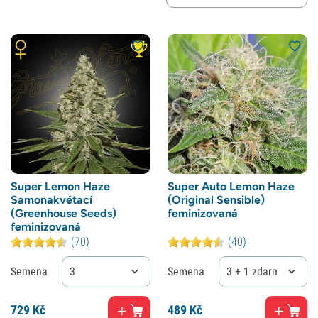
Super Lemon Haze
Super Auto Lemon Haze
Samonakvétací
(Original Sensible)
(Greenhouse Seeds)
feminizovaná
feminizovaná
(70)
(40)
Semena
3
Semena
3 + 1 zdarma
729
Kč
489
Kč