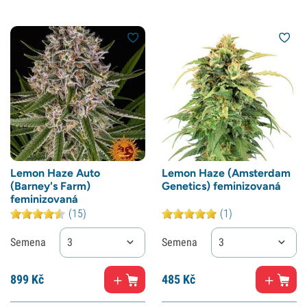
Lemon Haze Auto
Lemon Haze (Amsterdam
(Barney's Farm)
Genetics) feminizovaná
feminizovaná
(15)
(1)
Semena
3
Semena
3
899
Kč
485
Kč