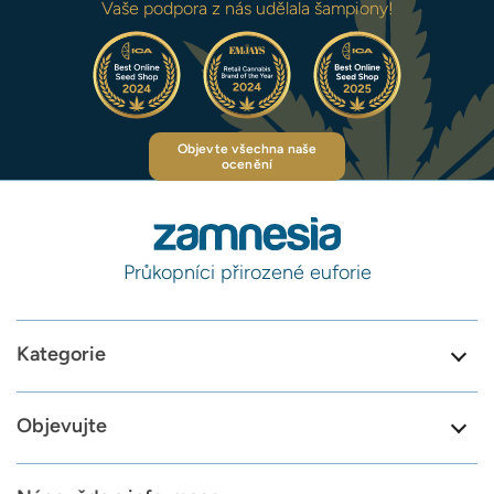
Vaše podpora z nás udělala šampiony!
Objevte všechna naše
ocenění
Průkopníci přirozené euforie
Kategorie
Objevujte