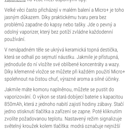
Velké věci často přicházejí v malém balení a Micro+ je toho
jasným důkazem. Díky praktickému tvaru pera bez
problémů zapadne do kapsy nebo tašky. Jde o pevný a
odolný vaporizer, který bez potíží zvládne každodenní
používání.
V nenápadném těle se ukrývá keramická topná destička,
která se odhalí po sejmutí náustku. Jakmile je přístupná,
jednoduše do ní vložíte své oblíbené koncentráty a wazy.
Díky křemenné vložce se můžete při každém použití Micro+
spolehnout na čistou chuť, výrazné aroma a silné účinky.
Jakmile máte komoru naplněnou, můžete se pustit do
vaporizování. O výkon se stará dobíjecí baterie s kapacitou
850mAh, která z jednoho nabití zajistí hodiny zábavy. Stačí
jedno stisknutí tlačítka a zařízení se zapne. Poté kliknutím
zvolíte požadovanou teplotu. Nastavený režim signalizuje
světelný kroužek kolem tlačítka: modrá označuje nejnižší