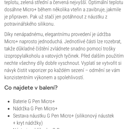
teplotu, zelená střední a červená nejvyšší. Optimální teplotu
dosáhne Micro+ během několika vteřin a zavibruje, jakmile
je připraven. Pak už stačí jen potáhnout z náustku z
potravinářského silikonu.
Díky nenápadnému, elegantnímu provedení je údržba
Micro+ naprosto jednoduchá. Jednotlivé části lze rozebrat,
takže důkladné čištění zvládnete snadno pomocí trošky
izopropylalkoholu a vatových tyčinek. Před dalším použitím
nechte všechny díly dobře vyschnout. Vyplatí se vytvořit si
návyk čistit vaporizer po každém sezení – odmění se vám
konzistentním výkonem a spolehlivostí.
Co najdete v balení?
Baterie G Pen Micro+
Nádržka G Pen Micro+
Sestava náustku G Pen Micro+ (silikonový náustek
+ kryt nádržky)