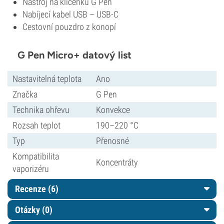
Nástroj na klíčenku G Pen
Nabíjecí kabel USB – USB-C
Cestovní pouzdro z konopí
G Pen Micro+ datový list
Nastavitelná teplota
Ano
Značka
G Pen
Technika ohřevu
Konvekce
Rozsah teplot
190–220 °C
Typ
Přenosné
Kompatibilita
Koncentráty
vaporizéru
Recenze (6)
Otázky
(0)