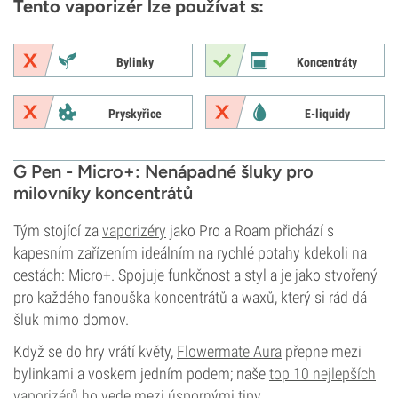
Tento vaporizér lze používat s:
Bylinky
Koncentráty
Pryskyřice
E-liquidy
G Pen - Micro+: Nenápadné šluky pro
milovníky koncentrátů
Tým stojící za
vaporizéry
jako Pro a Roam přichází s
kapesním zařízením ideálním na rychlé potahy kdekoli na
cestách: Micro+. Spojuje funkčnost a styl a je jako stvořený
pro každého fanouška koncentrátů a waxů, který si rád dá
šluk mimo domov.
Když se do hry vrátí květy,
Flowermate Aura
přepne mezi
bylinkami a voskem jedním podem; naše
top 10 nejlepších
vaporizérů
ho vede mezi úspornými tipy.