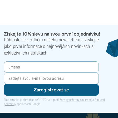
Získejte 10% slevu na svou první objednávku!
Přihlaste se k odběru našeho newsletteru a získejte
jako první informace o nejnovějších novinkách a
exkluzivních nabídkách.
Zaregistrovat se
Tato stránka je chráněna reCAPTCHA a platí
Zásady ochrany soukromí
a
Smluvní
podmínky
společnosti Google.