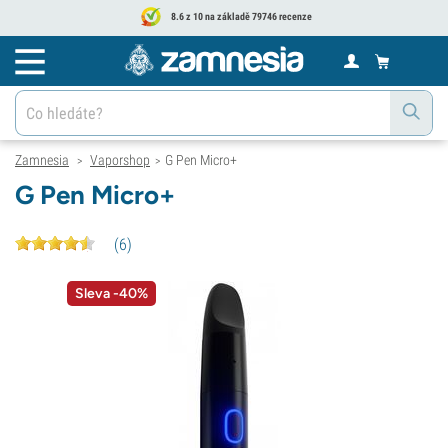
8.6 z 10 na základě 79746 recenze
Zamnesia
Vaporshop
G Pen Micro+
>
>
G Pen Micro+
(
6
)
Sleva -40%