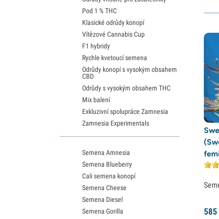
Pod 1 % THC
Klasické odrůdy konopí
Vítězové Cannabis Cup
F1 hybridy
Rychle kvetoucí semena
Odrůdy konopí s vysokým obsahem
CBD
Odrůdy s vysokým obsahem THC
Mix balení
Exkluzivní spolupráce Zamnesia
Zamnesia Experimentals
Swe
(Sw
Semena Amnesia
fem
Semena Blueberry
Cali semena konopí
Sem
Semena Cheese
Semena Diesel
585
Semena Gorilla