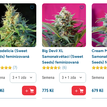
odelicia (Sweet
Big Devil XL
Cream M
ds) feminizovaná
Samonakvétací (Sweet
Samonak
Seeds) feminizovaná
Seeds) 
(7)
(6)
ena
3 + 1 zdarma
Semena
3 + 1 zdarma
Semena
Kč
775
Kč
679
Kč