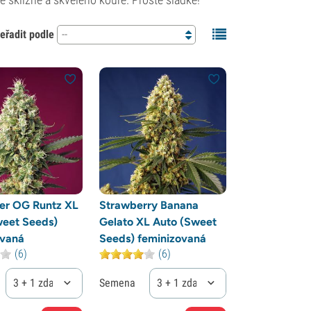
eřadit podle
--
er OG Runtz XL
Strawberry Banana
weet Seeds)
Gelato XL Auto (Sweet
ovaná
Seeds) feminizovaná
(6)
(6)
3 + 1 zdarma
Semena
3 + 1 zdarma