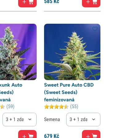
585
Kč
kunk Auto
Sweet Pure Auto CBD
Seeds)
(Sweet Seeds)
ovaná
feminizovaná
(59)
(55)
3 + 1 zdarma
Semena
3 + 1 zdarma
679
Kč