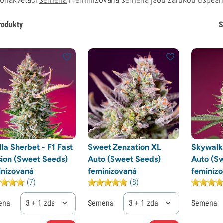
rodukty
S
lla Sherbet - F1 Fast
Sweet Zenzation XL
Skywalk
sion (Sweet Seeds)
Auto (Sweet Seeds)
Auto (S
inizovaná
feminizovaná
feminiz
(7)
(8)
ena
3 + 1 zdarma
Semena
3 + 1 zdarma
Semena