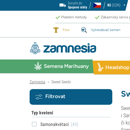
Doručit do
Kč
(CZK)
Spojené státy
Platební metody
Zákaznický servis
Tribe
Vyhledávač semen
Semena Marihuany
Headshop
Zamnesia
Sweet Seeds
>
Sw
Filtrovat
Swee
Typ kvetení
i Sa
či k
Samonakvétací
(45)
Sam