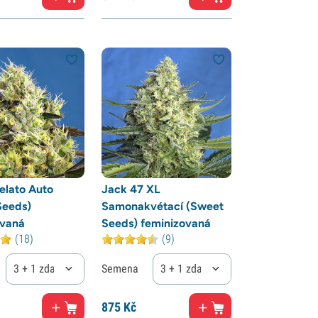
elato Auto
Jack 47 XL
Seeds)
Samonakvétací (Sweet
ovaná
Seeds) feminizovaná
(18)
(9)
3 + 1 zdarma
Semena
3 + 1 zdarma
875
Kč