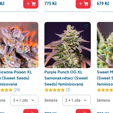
Kč
775
Kč
679
Kč
picanna Poison XL
Purple Punch OG XL
Sweet M
o (Sweet Seeds)
Samonakvétací (Sweet
(Sweet 
inizovaná
Seeds) feminizovaná
feminiz
(24)
(3)
ena
3 + 1 zdarma
Semena
3 + 1 zdarma
Semena