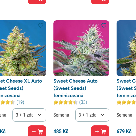
et Cheese XL Auto
Sweet Cheese Auto
Sweet G
eet Seeds)
(Sweet Seeds)
(Sweet 
inizovaná
feminizovaná
feminiz
(19)
(33)
ena
3 + 1 zdarma
Semena
3 + 1 zdarma
Semena
Kč
485
Kč
679
Kč