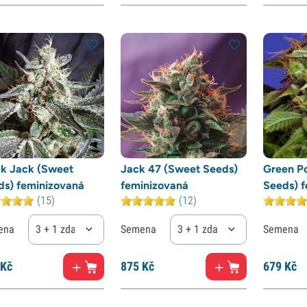
ck Jack (Sweet
Jack 47 (Sweet Seeds)
Green P
ds) feminizovaná
feminizovaná
Seeds) 
(15)
(12)
ena
3 + 1 zdarma
Semena
3 + 1 zdarma
Semena
Kč
875
Kč
679
Kč