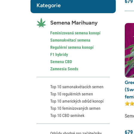
679
Kategorie
Semena Marihuany
Feminizovaná semena konopí
Samonakvétací semena
Regulérní semena konopí
F1 hybridy
Semena CBD
Zamnesia Seeds
Gre
Top 10 samonakvétacích semen
(Sw
Top 10 regulérních semen
fem
Top 10 amerických odrůd konopí
Top 10 feminizovaných semen
Top 10 CBD semínek
Sem
679
Odrůdy vhodné pro začátečníky