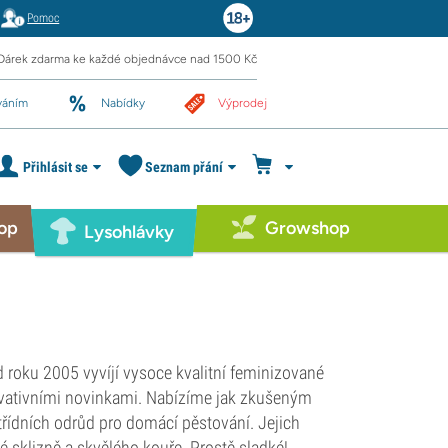
Pomoc
Dárek zdarma ke každé objednávce nad 1500 Kč
váním
Nabídky
Výprodej
Přihlásit se
Seznam přání
op
Growshop
Lysohlávky
roku 2005 vyvíjí vysoce kvalitní feminizované
novativními novinkami. Nabízíme jak zkušeným
řídních odrůd pro domácí pěstování. Jejich
sklizně a skvělého kouře. Prostě sladké!