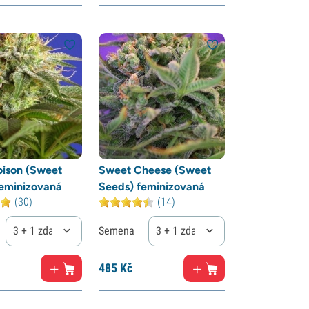
oison (Sweet
Sweet Cheese (Sweet
feminizovaná
Seeds) feminizovaná
(30)
(14)
3 + 1 zdarma
Semena
3 + 1 zdarma
485
Kč