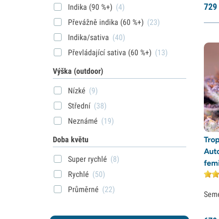
729
Indika (90 %+)
(4)
Převážně indika (60 %+)
(23)
Indika/sativa
(40)
Převládající sativa (60 %+)
(13)
Výška (outdoor)
Nízké
(9)
Střední
(38)
Neznámé
(19)
Doba květu
Tro
Aut
Super rychlé
(8)
fem
Rychlé
(50)
Průměrné
(22)
Sem