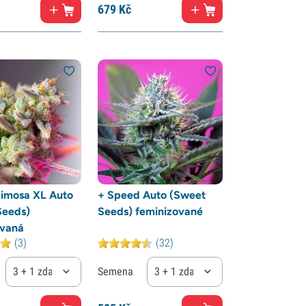
679
Kč
imosa XL Auto
+ Speed Auto (Sweet
Seeds)
Seeds) feminizované
ovaná
(3)
(32)
3 + 1 zdarma
Semena
3 + 1 zdarma