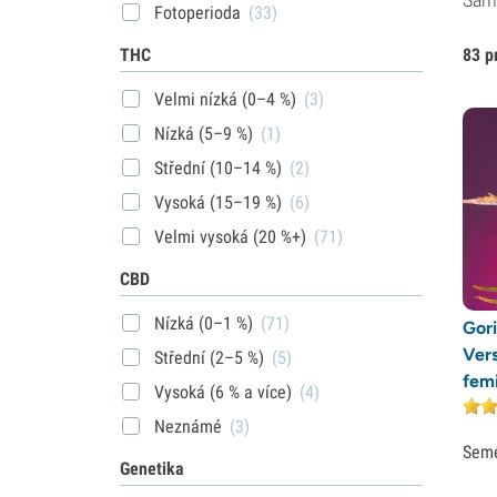
Fotoperioda
(33)
THC
83 p
Velmi nízká (0–4 %)
(3)
Nízká (5–9 %)
(1)
Střední (10–14 %)
(2)
Vysoká (15–19 %)
(6)
Velmi vysoká (20 %+)
(71)
CBD
Nízká (0–1 %)
(71)
Gori
Ver
Střední (2–5 %)
(5)
fem
Vysoká (6 % a více)
(4)
Neznámé
(3)
Sem
Genetika