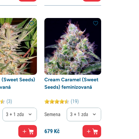
1 (Sweet Seeds)
Cream Caramel (Sweet
ovaná
Seeds) feminizovaná
(3)
(19)
3 + 1 zdarma
Semena
3 + 1 zdarma
679
Kč