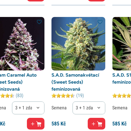
am Caramel Auto
S.A.D. Samonakvétací
S.A.D. S
eet Seeds)
(Sweet Seeds)
feminiz
inizovaná
feminizovaná
(83)
(19)
ena
3 + 1 zdarma
Semena
3 + 1 zdarma
Semena
Kč
585
Kč
585
Kč