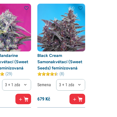
andarine
Black Cream
vétací (Sweet
Samonakvétací (Sweet
feminizovaná
Seeds) feminizovaná
(29)
(8)
3 + 1 zdarma
Semena
3 + 1 zdarma
679
Kč