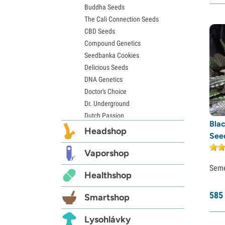
Buddha Seeds
Semena Hindu Kush
The Cali Connection Seeds
Semena Mimosa
CBD Seeds
Compound Genetics
Seedbanka Cookies
Delicious Seeds
DNA Genetics
Doctor's Choice
Dr. Underground
Dutch Passion
Bla
Elite Seeds
Headshop
See
Eva Seeds
Exotic Seed
Vaporshop
Expert Seeds
Sem
Healthshop
FastBuds
Female Seeds
585
Smartshop
French Touch Seeds
Garden of Green
Lysohlávky
GeneSeeds