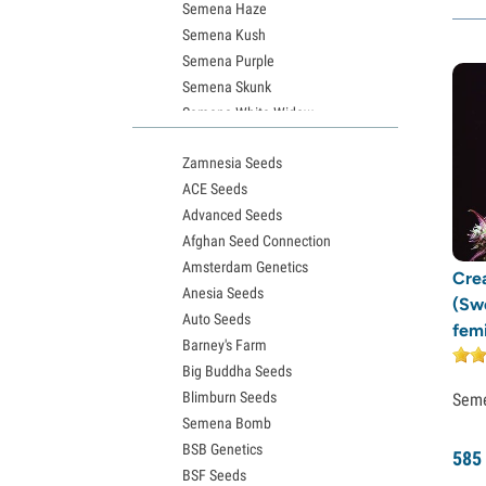
Semena Haze
Semena Kush
Semena Purple
Semena Skunk
Semena White Widow
Semena Northern Lights
Zamnesia Seeds
Semena Granddaddy Purple
ACE Seeds
Semena OG Kush
Advanced Seeds
Semena Blue Dream
Afghan Seed Connection
Semena Lemon Haze
Amsterdam Genetics
Semena Bruce Banner
Cre
Anesia Seeds
Semena Gelato
(Sw
Auto Seeds
Semena Sour Diesel
fem
Barney's Farm
Semena Jack Herer
Big Buddha Seeds
Semena Girl Scout Cookies (GSC)
Blimburn Seeds
Sem
Semena Wedding Cake
Semena Bomb
Semena Zkittlez
BSB Genetics
Semena Pineapple Express
585
BSF Seeds
Semena Chemdawg