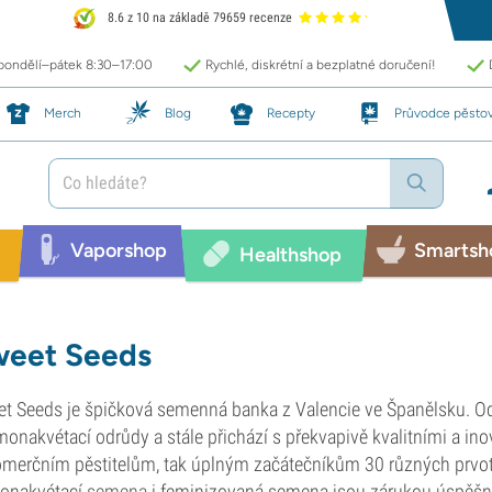
8.6 z 10 na základě 79659 recenze
 pondělí–pátek 8:30–17:00
Rychlé, diskrétní a bezplatné doručení!
Merch
Blog
Recepty
Průvodce pěsto
Vaporshop
Smartsh
Healthshop
eet Seeds
t Seeds je špičková semenná banka z Valencie ve Španělsku. Od 
monakvétací odrůdy a stále přichází s překvapivě kvalitními a i
omerčním pěstitelům, tak úplným začátečníkům 30 různých prvot
onakvétací
semena
i feminizovaná semena jsou zárukou úspěšné 