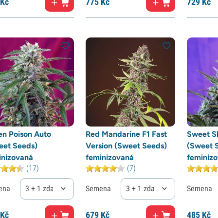
Kč
775
Kč
729
Kč
en Poison Auto
Red Mandarine F1 Fast
Sweet S
eet Seeds)
Version (Sweet Seeds)
(Sweet 
inizovaná
feminizovaná
feminiz
(17)
(7)
ena
3 + 1 zdarma
Semena
3 + 1 zdarma
Semena
Kč
679
Kč
485
Kč