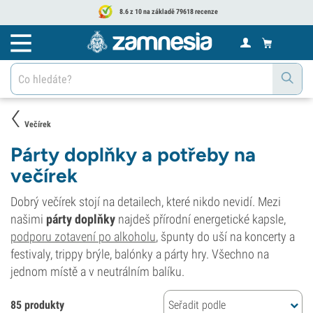
8.6 z 10 na základě 79618 recenze
Večírek
Párty doplňky a potřeby na
večírek
Dobrý večírek stojí na detailech, které nikdo nevidí. Mezi
našimi
párty doplňky
najdeš přírodní energetické kapsle,
podporu zotavení po alkoholu
, špunty do uší na koncerty a
festivaly, trippy brýle, balónky a párty hry. Všechno na
jednom místě a v neutrálním balíku.
85 produkty
Seřadit podle