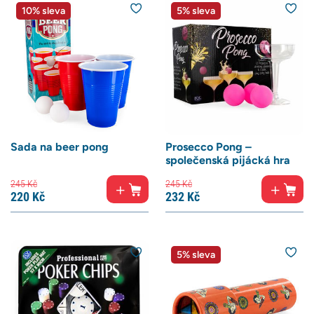
10% sleva
5% sleva
Sada na beer pong
Prosecco Pong –
společenská pijácká hra
245
Kč
245
Kč
220
Kč
232
Kč
5% sleva