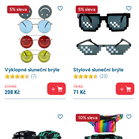
5% sleva
5% sleva
Výklopné sluneční brýle
Stylové sluneční brýle
(7)
(23)
219
Kč
75
Kč
208
Kč
71
Kč
10% sleva