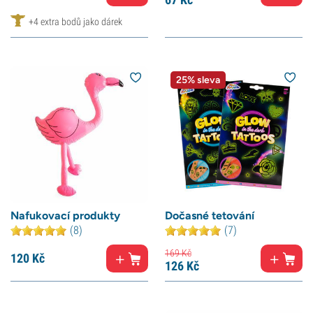
+4 extra bodů jako dárek
25% sleva
Nafukovací produkty
Dočasné tetování
(8)
(7)
169
Kč
120
Kč
126
Kč