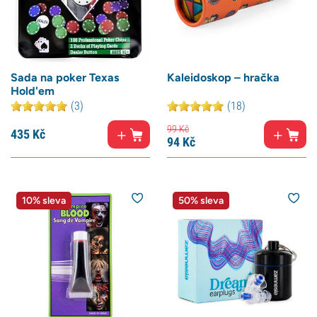
Sada na poker Texas
Kaleidoskop – hračka
Hold'em
(3)
(18)
99
Kč
435
Kč
94
Kč
10% sleva
50% sleva