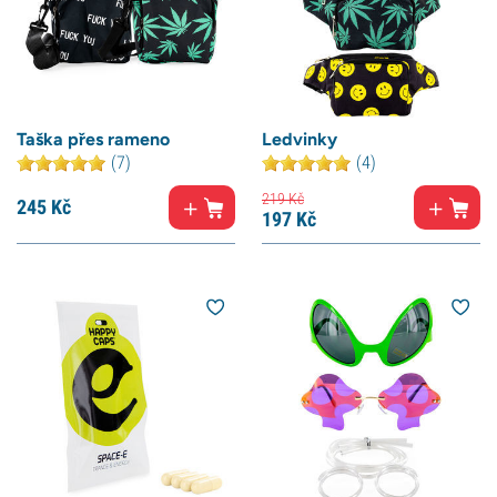
Taška přes rameno
Ledvinky
(7)
(4)
219
Kč
245
Kč
197
Kč