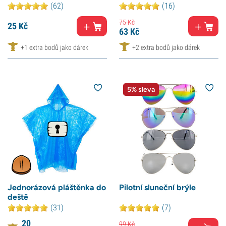
(62)
(16)
75
Kč
25
Kč
63
Kč
+1 extra bodů jako dárek
+2 extra bodů jako dárek
5% sleva
Jednorázová pláštěnka do
Pilotní sluneční brýle
deště
(31)
(7)
20
99
Kč