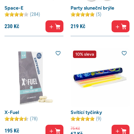
Space-E
Party sluneční brýle
(284)
(5)
230
Kč
219
Kč
10% sleva
X-Fuel
Svítící tyčinky
(78)
(9)
75
Kč
195
Kč
67
Kč