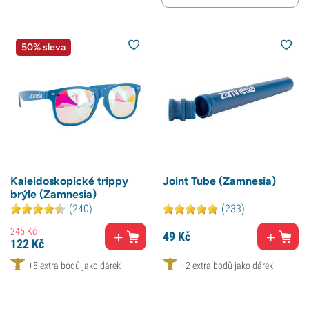
50% sleva
Kaleidoskopické trippy
Joint Tube (Zamnesia)
brýle (Zamnesia)
(240)
(233)
245
Kč
49
Kč
122
Kč
+5 extra bodů jako dárek
+2 extra bodů jako dárek