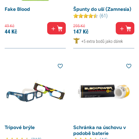
Fake Blood
Špunty do uší (Zamnesia)
(61)
49
Kč
295
Kč
44
Kč
147
Kč
+5 extra bodů jako dárek
Tripové brýle
Schránka na úschovu v
podobě baterie