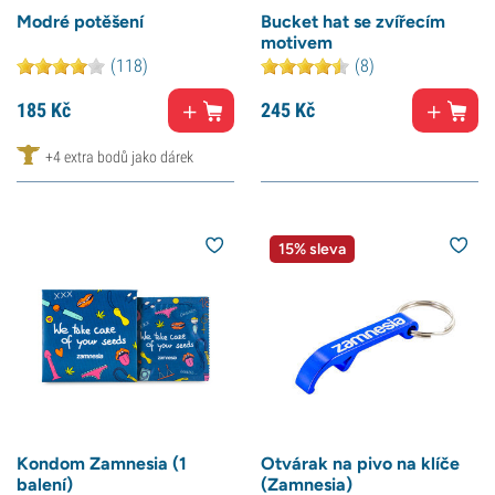
Modré potěšení
Bucket hat se zvířecím
motivem
(118)
(8)
185
Kč
245
Kč
+4 extra bodů jako dárek
15% sleva
Kondom Zamnesia (1
Otvárak na pivo na klíče
balení)
(Zamnesia)