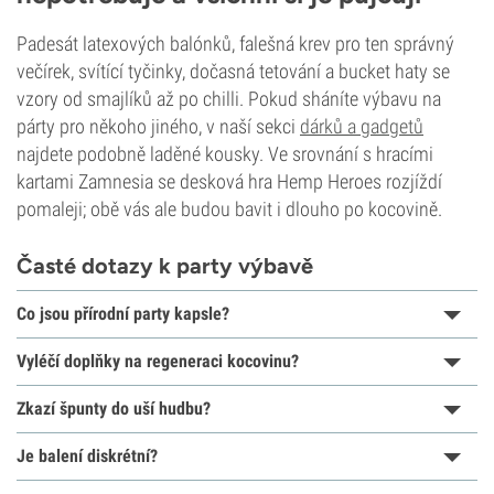
Padesát latexových balónků, falešná krev pro ten správný
večírek, svítící tyčinky, dočasná tetování a bucket haty se
vzory od smajlíků až po chilli. Pokud sháníte výbavu na
párty pro někoho jiného, v naší sekci
dárků a gadgetů
najdete podobně laděné kousky. Ve srovnání s hracími
kartami Zamnesia se desková hra Hemp Heroes rozjíždí
pomaleji; obě vás ale budou bavit i dlouho po kocovině.
Časté dotazy k party výbavě
Co jsou přírodní party kapsle?
Vyléčí doplňky na regeneraci kocovinu?
Zkazí špunty do uší hudbu?
Je balení diskrétní?