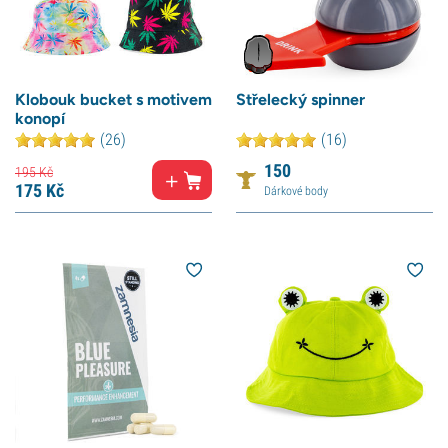
Klobouk bucket s motivem
Střelecký spinner
konopí
(26)
(16)
150
195
Kč
175
Kč
Dárkové body