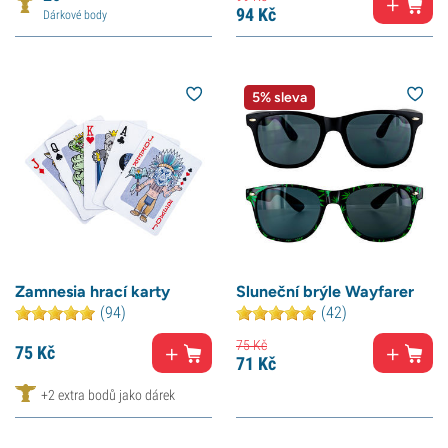
94
Kč
Dárkové body
5% sleva
Zamnesia hrací karty
Sluneční brýle Wayfarer
(94)
(42)
75
Kč
75
Kč
71
Kč
+2 extra bodů jako dárek