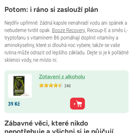
Potom: i ráno si zaslouží plán
Nejdřív upřímně: žádná kapsle nenahradí vodu ani spánek a
nebudeme tvrdit opak.
Booze Recovery
, Recoup-E a směs L-
tryptofanu s vitamínem B6 pomáhají doplnit vitamíny a
aminokyseliny, které si dlouhá noc vybere, takže se vaše
rutina může odrazit od lepšího základu. Dejte si je k pořádné
sklenici vody, ne místo ní.
Zotavení z alkoholu
240
39
Kč
Zábavné věci, které nikdo
nepotřebuje a všichni si je půjčují