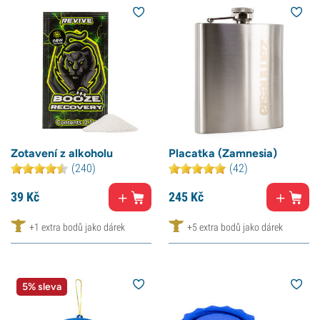
Zotavení z alkoholu
Placatka (Zamnesia)
(240)
(42)
39
Kč
245
Kč
+1 extra bodů jako dárek
+5 extra bodů jako dárek
5% sleva