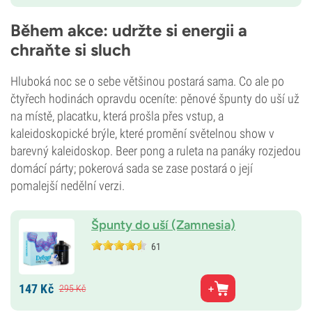
Během akce: udržte si energii a
chraňte si sluch
Hluboká noc se o sebe většinou postará sama. Co ale po
čtyřech hodinách opravdu oceníte: pěnové špunty do uší už
na místě, placatku, která prošla přes vstup, a
kaleidoskopické brýle, které promění světelnou show v
barevný kaleidoskop. Beer pong a ruleta na panáky rozjedou
domácí párty; pokerová sada se zase postará o její
pomalejší nedělní verzi.
Špunty do uší (Zamnesia)
61
147
Kč
295
Kč