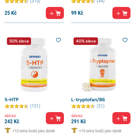
(310)
(44)
25
Kč
99
Kč
50% sleva
40% sleva
5-HTP
L-tryptofan/B6
(151)
(51)
485
Kč
485
Kč
242
Kč
291
Kč
+10 extra bodů jako dárek
+10 extra bodů jako dárek