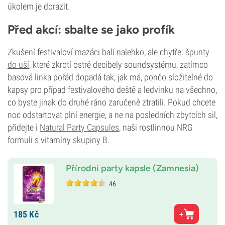
úkolem je dorazit.
Před akcí: sbalte se jako profík
Zkušení festivaloví mazáci balí nalehko, ale chytře:
špunty
do uší
, které zkrotí ostré decibely soundsystému, zatímco
basová linka pořád dopadá tak, jak má, pončo složitelné do
kapsy pro případ festivalového deště a ledvinku na všechno,
co byste jinak do druhé ráno zaručeně ztratili. Pokud chcete
noc odstartovat plní energie, a ne na posledních zbytcích sil,
přidejte i
Natural Party Capsules
, naši rostlinnou NRG
formuli s vitamíny skupiny B.
Přírodní party kapsle (Zamnesia)
46
185
Kč