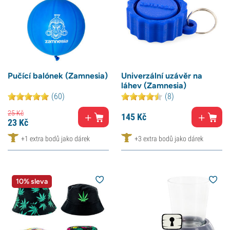
Pučící balónek (Zamnesia)
Univerzální uzávěr na
láhev (Zamnesia)
(60)
(8)
25
Kč
145
Kč
23
Kč
+1 extra bodů jako dárek
+3 extra bodů jako dárek
10% sleva