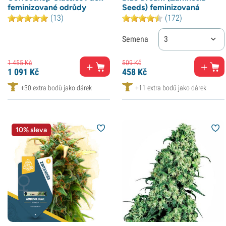
feminizované odrůdy
Seeds) feminizovaná
(13)
(172)
Semena
3
1 455
Kč
509
Kč
1 091
Kč
458
Kč
+30 extra bodů jako dárek
+11 extra bodů jako dárek
10% sleva