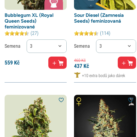
Bubblegum XL (Royal
Sour Diesel (Zamnesia
Queen Seeds)
Seeds) feminizovaná
feminizované
(27)
(114)
Semena
3
Semena
3
460
Kč
559
Kč
437
Kč
+10 extra bodů jako dárek