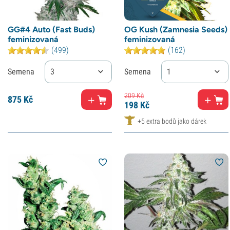
GG#4 Auto (Fast Buds)
OG Kush (Zamnesia Seeds)
feminizovaná
feminizovaná
(499)
(162)
Semena
3
Semena
1
209
Kč
875
Kč
198
Kč
+5 extra bodů jako dárek