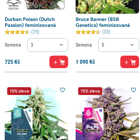
Durban Poison (Dutch
Bruce Banner (BSB
Passion) feminizovaná
Genetics) feminizovaná
(29)
(33)
Semena
3
Semena
5
725
Kč
1
090 Kč
15% sleva
15% sleva