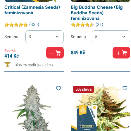
Critical (Zamnesia Seeds)
Big Buddha Cheese (Big
feminizovaná
Buddha Seeds)
feminizovaná
(336)
(31)
Semena
3
Semena
5
460
Kč
849
Kč
414
Kč
+10 extra bodů jako dárek
5% sleva