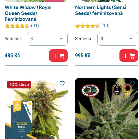
White Widow (Royal
Northern Lights (Sensi
Queen Seeds)
Seeds) feminizovaná
Feminizovaná
(91)
(10)
Semena
3
Semena
3
485
Kč
995
Kč
10% sleva