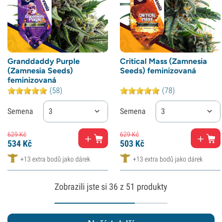
Granddaddy Purple
Critical Mass (Zamnesia
(Zamnesia Seeds)
Seeds) feminizovaná
feminizovaná
(58)
(78)
Semena
3
Semena
3
629
Kč
629
Kč
534
Kč
503
Kč
+13 extra bodů jako dárek
+13 extra bodů jako dárek
Zobrazili jste si
36
z 51 produkty