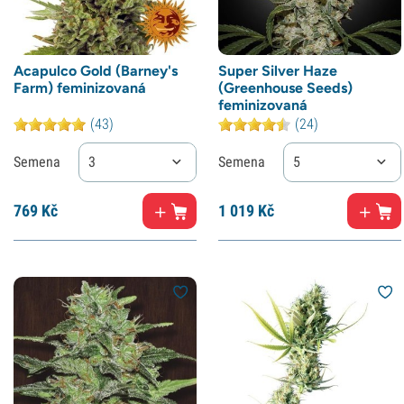
Acapulco Gold (Barney's
Super Silver Haze
Farm) feminizovaná
(Greenhouse Seeds)
feminizovaná
(43)
(24)
Semena
3
Semena
5
769
Kč
1
019 Kč