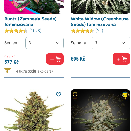
Runtz (Zamnesia Seeds)
White Widow (Greenhouse
feminizovaná
Seeds) feminizovaná
(1028)
(25)
Semena
3
Semena
3
679
Kč
605
Kč
577
Kč
+14 extra bodů jako dárek