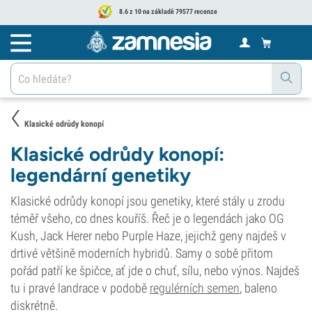
8.6 z 10 na základě 79577 recenze
Klasické odrůdy konopí
Klasické odrůdy konopí:
legendární genetiky
Klasické odrůdy konopí jsou genetiky, které stály u zrodu
téměř všeho, co dnes kouříš. Řeč je o legendách jako OG
Kush, Jack Herer nebo Purple Haze, jejichž geny najdeš v
drtivé většině moderních hybridů. Samy o sobě přitom
pořád patří ke špičce, ať jde o chuť, sílu, nebo výnos. Najdeš
tu i pravé landrace v podobě
regulérních semen
, baleno
diskrétně.