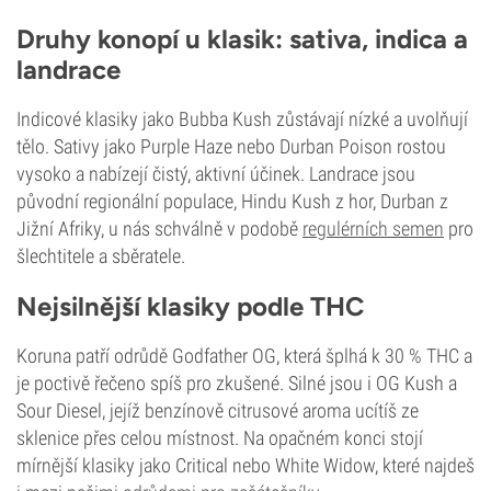
Druhy konopí u klasik: sativa, indica a
landrace
Indicové klasiky jako Bubba Kush zůstávají nízké a uvolňují
tělo. Sativy jako Purple Haze nebo Durban Poison rostou
vysoko a nabízejí čistý, aktivní účinek. Landrace jsou
původní regionální populace, Hindu Kush z hor, Durban z
Jižní Afriky, u nás schválně v podobě
regulérních semen
pro
šlechtitele a sběratele.
Nejsilnější klasiky podle THC
Koruna patří odrůdě Godfather OG, která šplhá k 30 % THC a
je poctivě řečeno spíš pro zkušené. Silné jsou i OG Kush a
Sour Diesel, jejíž benzínově citrusové aroma ucítíš ze
sklenice přes celou místnost. Na opačném konci stojí
mírnější klasiky jako Critical nebo White Widow, které najdeš