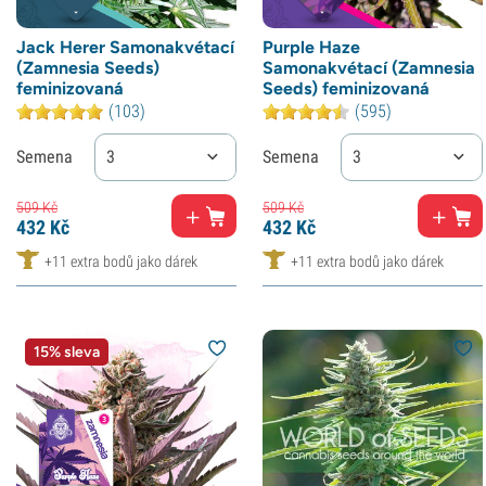
Jack Herer Samonakvétací
Purple Haze
(Zamnesia Seeds)
Samonakvétací (Zamnesia
feminizovaná
Seeds) feminizovaná
(103)
(595)
Semena
3
Semena
3
509
Kč
509
Kč
432
Kč
432
Kč
+11 extra bodů jako dárek
+11 extra bodů jako dárek
15% sleva