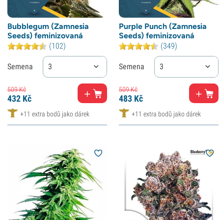
Bubblegum (Zamnesia
Purple Punch (Zamnesia
Seeds) feminizovaná
Seeds) feminizovaná
(102)
(349)
Semena
3
Semena
3
509
Kč
509
Kč
432
Kč
483
Kč
+11 extra bodů jako dárek
+11 extra bodů jako dárek