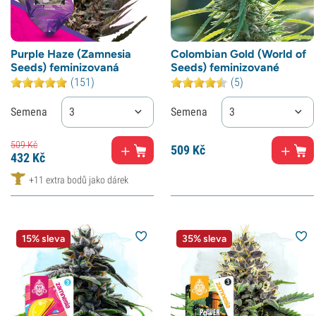
Purple Haze (Zamnesia
Colombian Gold (World of
Seeds) feminizovaná
Seeds) feminizované
(151)
(5)
Semena
3
Semena
3
509
Kč
509
Kč
432
Kč
+11 extra bodů jako dárek
15% sleva
35% sleva