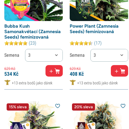
Bubba Kush
Power Plant (Zamnesia
Samonakvétací (Zamnesia
Seeds) feminizovaná
Seeds) feminizovaná
(23)
(17)
Semena
3
Semena
3
629
Kč
629
Kč
534
Kč
408
Kč
+13 extra bodů jako dárek
+13 extra bodů jako dárek
15% sleva
20% sleva