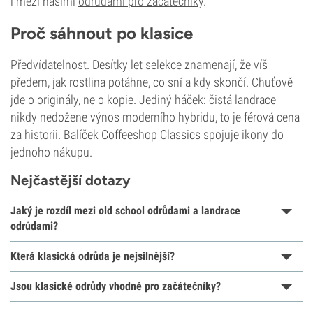
i mezi našimi
odrůdami pro začátečníky
.
Proč sáhnout po klasice
Předvídatelnost. Desítky let selekce znamenají, že víš
předem, jak rostlina potáhne, co sní a kdy skončí. Chuťově
jde o originály, ne o kopie. Jediný háček: čistá landrace
nikdy nedožene výnos moderního hybridu, to je férová cena
za historii. Balíček Coffeeshop Classics spojuje ikony do
jednoho nákupu.
Nejčastější dotazy
Jaký je rozdíl mezi old school odrůdami a landrace
odrůdami?
Která klasická odrůda je nejsilnější?
Jsou klasické odrůdy vhodné pro začátečníky?