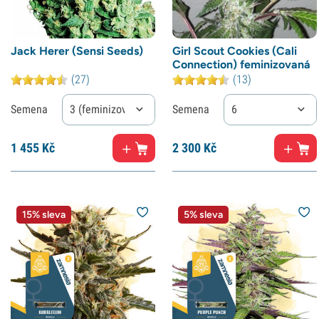
Jack Herer (Sensi Seeds)
Girl Scout Cookies (Cali
Connection) feminizovaná
(27)
(13)
Semena
3 (feminizované)
Semena
6
1
455 Kč
2
300 Kč
15% sleva
5% sleva