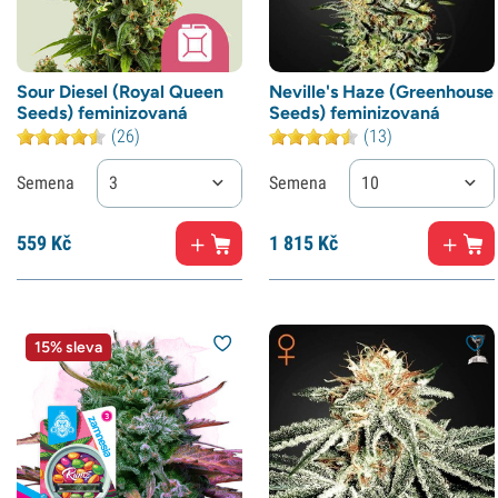
Sour Diesel (Royal Queen
Neville's Haze (Greenhouse
Seeds) feminizovaná
Seeds) feminizovaná
(26)
(13)
Semena
3
Semena
10
559
Kč
1
815 Kč
15% sleva