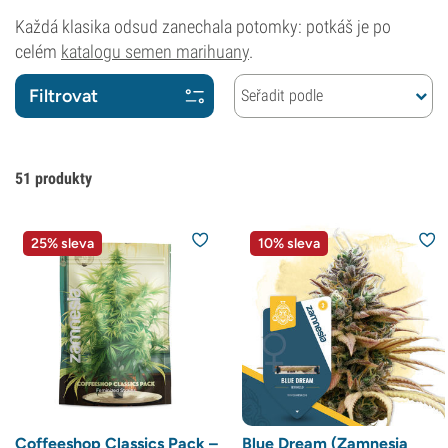
Každá klasika odsud zanechala potomky: potkáš je po
celém
katalogu semen marihuany
.
Filtrovat
Seřadit podle
51
produkty
25% sleva
10% sleva
Coffeeshop Classics Pack –
Blue Dream (Zamnesia