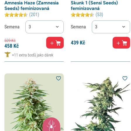
Amnesia Haze (Zamnesia
Skunk 1 (Sensi Seeds)
Seeds) feminizovaná
feminizovaná
(201)
(53)
Semena
3
Semena
3
509
Kč
439
Kč
458
Kč
+11 extra bodů jako dárek