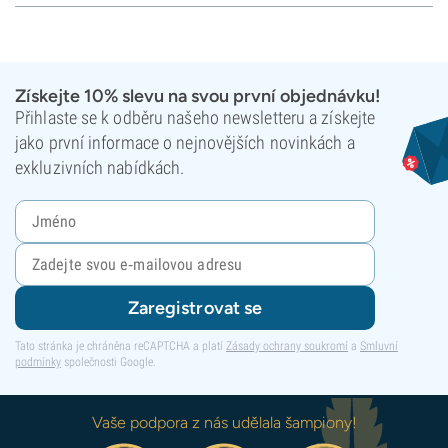
Získejte 10% slevu na svou první objednávku!
Přihlaste se k odběru našeho newsletteru a získejte
jako první informace o nejnovějších novinkách a
exkluzivních nabídkách.
Zaregistrovat se
Tato stránka je chráněna reCAPTCHA a platí
Zásady ochrany soukromí
a
Smluvní
podmínky
společnosti Google.
Vaše podpora z nás udělala šampiony!