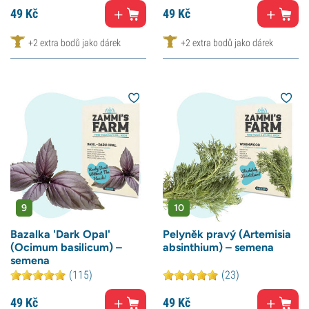
49
Kč
49
Kč
+2 extra bodů jako dárek
+2 extra bodů jako dárek
9
10
Bazalka 'Dark Opal'
Pelyněk pravý (Artemisia
(Ocimum basilicum) –
absinthium) – semena
semena
(115)
(23)
49
Kč
49
Kč