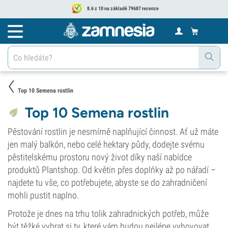
8.6 z 10 na základě 79687 recenze
Top 10 Semena rostlin
Top 10 Semena rostlin
Pěstování rostlin je nesmírně naplňující činnost. Ať už máte
jen malý balkón, nebo celé hektary půdy, dodejte svému
pěstitelskému prostoru nový život díky naší nabídce
produktů Plantshop. Od květin přes doplňky až po nářadí –
najdete tu vše, co potřebujete, abyste se do zahradničení
mohli pustit naplno.
Protože je dnes na trhu tolik zahradnických potřeb, může
být těžké vybrat si ty, které vám budou nejlépe vyhovovat.