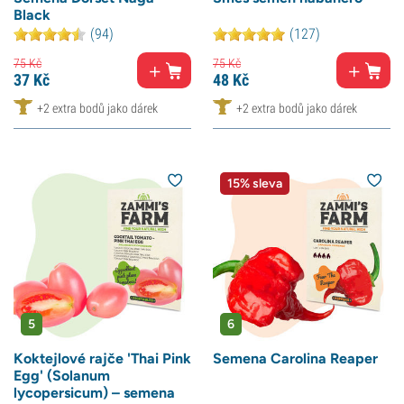
Black
(94)
(127)
75
Kč
75
Kč
37
Kč
48
Kč
+2 extra bodů jako dárek
+2 extra bodů jako dárek
15% sleva
5
6
Koktejlové rajče 'Thai Pink
Semena Carolina Reaper
Egg' (Solanum
lycopersicum) – semena