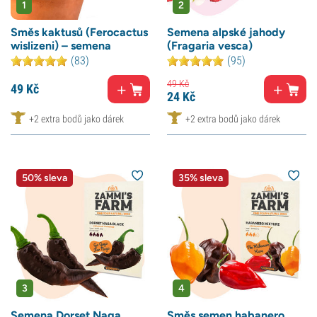
1
2
Směs kaktusů (Ferocactus
Semena alpské jahody
wislizeni) – semena
(Fragaria vesca)
(83)
(95)
49
Kč
49
Kč
24
Kč
+2 extra bodů jako dárek
+2 extra bodů jako dárek
50% sleva
35% sleva
3
4
Semena Dorset Naga
Směs semen habanero