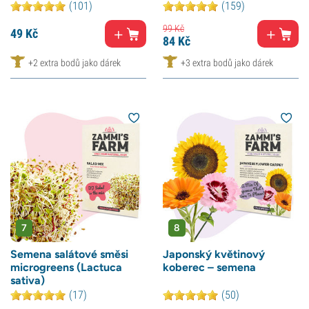
(101)
(159)
99
Kč
49
Kč
84
Kč
+2 extra bodů jako dárek
+3 extra bodů jako dárek
7
8
Semena salátové směsi
Japonský květinový
microgreens (Lactuca
koberec – semena
sativa)
(17)
(50)