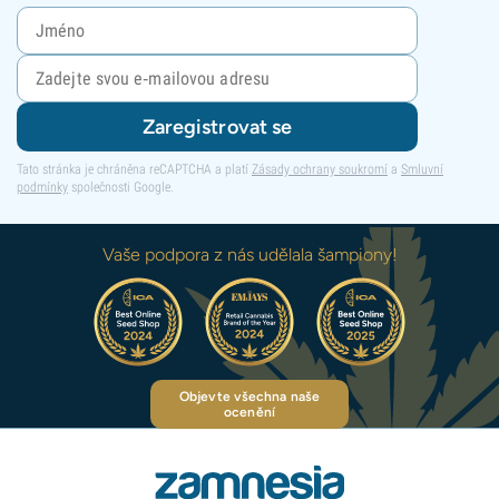
Zaregistrovat se
Tato stránka je chráněna reCAPTCHA a platí
Zásady ochrany soukromí
a
Smluvní
podmínky
společnosti Google.
Vaše podpora z nás udělala šampiony!
Objevte všechna naše
ocenění